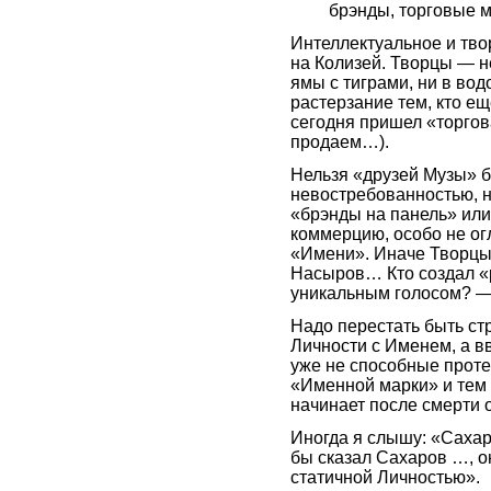
брэнды, торговые м
Интеллектуальное и тво
на Колизей. Творцы — н
ямы с тиграми, ни в вод
растерзание тем, кто ещ
сегодня пришел «торгова
продаем…).
Нельзя «друзей Музы» б
невостребованностью, н
«брэнды на панель» или
коммерцию, особо не ог
«Имени». Иначе Творцы, 
Насыров… Кто создал «
уникальным голосом? — 
Надо перестать быть ст
Личности с Именем, а в
уже не способные проте
«Именной марки» и тем 
начинает после смерти 
Иногда я слышу: «Сахаро
бы сказал Сахаров …, 
статичной Личностью».