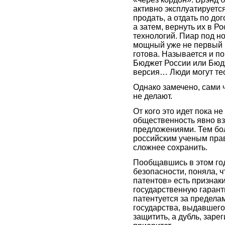
активно эксплуатируется
продать, а отдать по до
а затем, вернуть их в 
технологий. Пиар под н
мощный уже не первый г
готова. Называется и по
Бюджет России или Бюд
версия… Люди могут те
Однако замечено, сами
не делают.
От кого это идет пока 
общественность явно в
предложениями. Тем боле
российским ученым прав
сложнее сохранить.
Пообщавшись в этом год
безопасности, поняла, 
патентов» есть признак
государственную гарант
патентуется за пределам
государства, выдавшего 
защитить, а дубль, заре