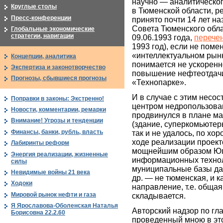
научно — аналитическо
Круглые столы
в Тюменской области, р
Пресс-конференции
принято почти 14 лет н
Совета Тюменского обла
Глобальные экономические
стратегии, навигации
09.06.1993 года,
перечен
1993 год), если не поме
«интеллектуальном рынк
Концепции, аналитика
понимается не ускоренн
Экспертиза и законотворчество
повышение нефтеотдачи,
Прогнозы, сбывшиеся прогнозы
«Технопарке».
И в случае с этим несо
Поправки в законы: Экстренно!
центром недропользова
Новости, комментарии, ремарки
продвинулся в плане м
Внимание! Угрозы и тенденции
(здание, суперкомьютер
Финансы, банки, рубль, власть
так и не удалось, по хо
ходе реализации проект
Лабиринты реформ
мощнейшим образом Юго
Энергия реализации, жизненные
информационных техноло
силы
муниципальные базы да
Невидимые войны 21 века
др. — не тюменская, и 
Ходоки
направление, т.е. общая
Мировой рынок нефти и газа
складывается.
Я Ярославова-Оболенская Наталья
Авторский надзор по г
Борисовна 22.2.60
проведенный мною в это