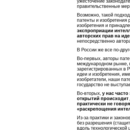
ужесточение законодате
правительственные мер
Возможно, такой подход
патенты и изобретения р
изобретения и принадле
экспроприации интелл
авторских прав на ид
непосредственно автор
В России же все по-друг
Во-первых, авторы пате
международном рынке, п
зарегистрированных в Р
идеи и изобретения, им
изобретатели, наши пат
государство не выступае
Во-вторых,
у нас часто
открытий происходит 
практически не говоря
«раскрепощения интел
Из-за практики и законо
без разрешения (стащит
вдоль технологической ц