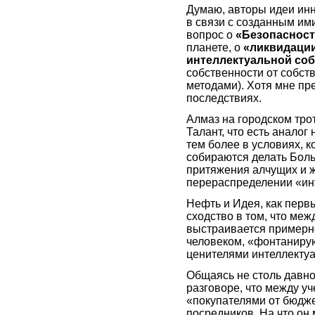
Думаю, авторы идеи инн
в связи с созданным им
вопрос о
«Безопасност
планете, о
«ликвидаци
интеллектуальной со
собственности от собст
методами). Хотя мне пр
последствиях.
Алмаз на городском тро
Талант, что есть аналог
тем более в условиях, 
собираются делать Боль
притяжения алчущих и 
перераспределении «ин
Нефть и Идея, как перв
сходство в том, что ме
выстраивается примерно
человеком, «фонтанирую
ценителями интеллектуа
Общаясь не столь давно
разговоре, что между у
«покупателями от бюдж
посредников. На что он