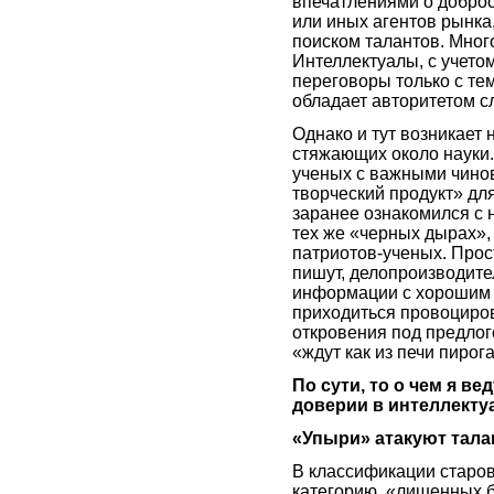
впечатлениями о доброс
или иных агентов рынка
поиском талантов. Мног
Интеллектуалы, с учето
переговоры только с те
обладает авторитетом с
Однако и тут возникает 
стяжающих около науки.
ученых с важными чинов
творческий продукт» для
заранее ознакомился с н
тех же «черных дырах»,
патриотов-ученых. Прос
пишут, делопроизводите
информации с хорошим 
приходиться провоциров
откровения под предлого
«ждут как из печи пирога
По сути, то о чем я в
доверии в интеллекту
«Упыри» атакуют тала
В классификации старо
категорию, «лишенных б