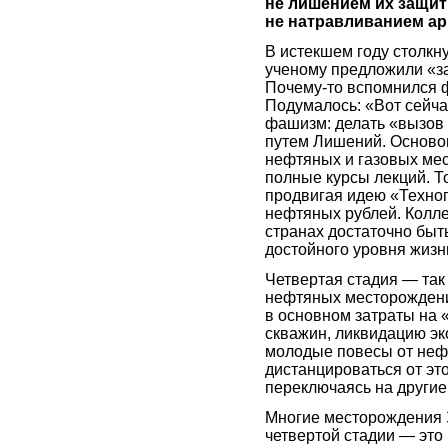
не лишением их защиты
не натравливанием а
В истекшем году столкн
ученому предложили «за
Почему-то вспомнился ф
Подумалось: «Вот сейча
фашизм: делать «вызов 
путем Лишений. Осново
нефтяных и газовых ме
полные курсы лекций. Т
продвигая идею «Техно
нефтяных рублей. Колле
странах достаточно быт
достойного уровня жизн
Четвертая стадия — та
нефтяных месторождени
в основном затраты на 
скважин, ликвидацию эк
молодые повесы от неф
дистанцироваться от эт
переключаясь на другие
Многие месторождения З
четвертой стадии — это 