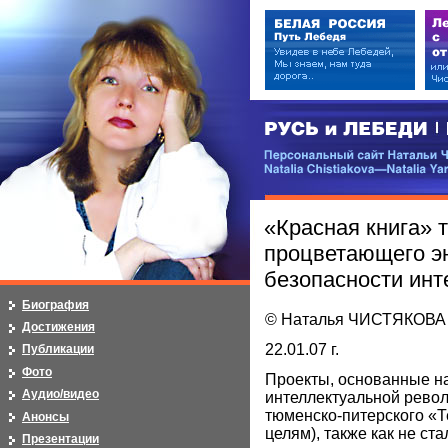
РУСЬ и ЛЕБЕДИ | RUSI — LEB
Персональный сайт Натальи Чистя
Natalia Chistiakova—Natalia Yarosla
«Красная книга» 
процветающего э
безопасности инт
Биография
© Наталья ЧИСТЯКОВА
Достижения
22.01.07 г.
Публикации
Фото
Проекты, основанные на
Аудио/видео
интеллектуальной револю
тюменско-питерского «Т
Анонсы
целям), также как не ст
Презентации