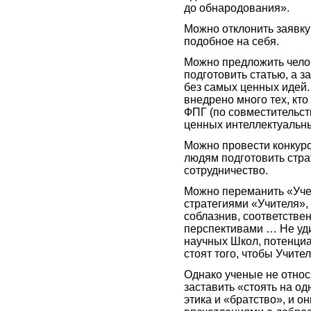
до обнародования».
Можно отклонить заявку 
подобное на себя.
Можно предложить челов
подготовить статью, а з
без самых ценных идей.
внедрено много тех, кт
ФПГ (по совместительст
ценных интеллектуальны
Можно провести конкур
людям подготовить стра
сотрудничество.
Можно переманить «Уче
стратегиями «Учителя», 
соблазнив, соответстве
перспективами … Не уди
научных Школ, потенциа
стоят того, чтобы Учите
Однако ученые не относ
заставить «стоять на од
этика и «братство», и 