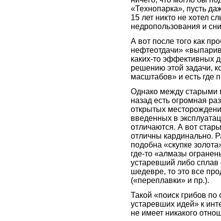
«Технопарка», пусть даж
15 лет никто не хотел с
недропользования и сн
А вот после того как пр
нефтеотдачи» «выпарива
каких-то эффективных д
решению этой задачи, к
масштабов» и есть где п
Однако между старыми 
назад есть огромная раз
открытых месторождени
введенных в эксплуатац
отличаются. А вот стар
отличны кардинально. Р
подобна «скупке золота»
где-то «алмазы огранен
устаревший либо сплав —
шедевре, то это все пр
(«переплавки» и пр.).
Такой «поиск грибов по
устаревших идей» к ин
не имеет никакого отно