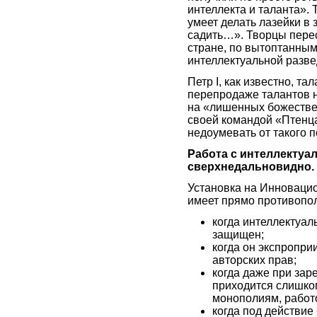
интеллекта и таланта». 
умеет делать лазейки в 
садить…». Творцы перест
стране, по вытоптанным
интеллектуальной разве
Петр I, как известно, т
перепродаже талантов не
на «лишенных божествен
своей командой «Птенца
недоумевать от такого 
Работа с интеллектуа
сверхнедальновидно.
Установка на Инноваци
имеет прямо противопо
когда интеллектуал
защищен;
когда он экспропри
авторских прав;
когда даже при зар
приходится слишко
монополиям, работо
когда под действие