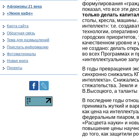
формулирования «гражд
Афоризмы 21 века
показал, что все эти де
«Умное кафе»
только делать капита
столы, кресла, машины…
интеллект»: т.е. создав
Карта сайта
технологии, оперативно
Обратная связь
городских приоритетов, т
Тема для размышлений
качественном уровне и 
Прислать информацию
не создано: делать отк
во всех Программах и п
Фотоматериалы
«интеллектуальное запу
Новая книга
Проекты
В годы превращения эк
синхронно снижались КП
интеллекта». Снижались 
стяжательства. Земля и 
В.Высоцкого, а таланты
В последние годы отнош
принимать жуткий и вар
как цена на интеллекту
федеральным пиаром, в 
«Расцвета науки» и нов
повышение цены научног
до того, как защитили р