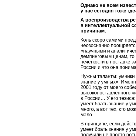
Однако не всем извес
у нас сегодня тоже где
А воспроизводства рес
в интеллектуальной с
причинам.
Коль скоро самими пред
неозоснанно поощряется
«научными и аналитичес
демпинговым ценам, то 
нечеткости в поставке з
России и что она пони
Нужны таланты: умники 
знание у умных». Именн
2001 году от моего соб
высокопоставленного ч
в России… У его тезиса
умеет брать знание у ум
много, а вот тех, кто м
мало.
В принципе, если действ
умеет брать знания у ум
получили не просто роты