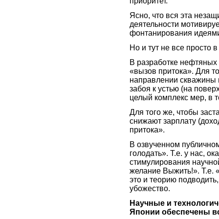
приоритет.
Ясно, что вся эта неза
деятельности мотивиру
фонтанирования идеями,
Но и тут не все просто 
В разработке нефтяных 
«вызов притока». Для т
направлении скважины и
забоя к устью (на повер
целый комплекс мер, в т
Для того же, чтобы зас
снижают зарплату (доход
притока».
В озвученном публичном
голодать». Т.е. у нас, 
стимулирования научной
желание Выжить!». Т.е.
это и теорию подводить
убожество.
Научные и технологич
Японии обеспечены вс