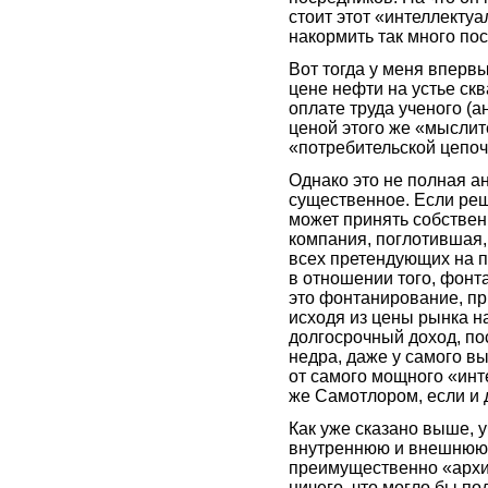
стоит этот «интеллектуа
накормить так много по
Вот тогда у меня вперв
цене нефти на устье ск
оплате труда ученого (а
ценой этого же «мыслит
«потребительской цепоч
Однако это не полная ан
существенное. Если ре
может принять собствен
компания, поглотившая,
всех претендующих на 
в отношении того, фонт
это фонтанирование, при
исходя из цены рынка н
долгосрочный доход, пос
недра, даже у самого в
от самого мощного «инт
же Самотлором, если и
Как уже сказано выше, 
внутреннюю и внешнюю 
преимущественно «архив
ничего, что могло бы по