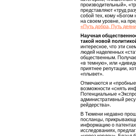
производительный», «тр
представляют «труд раз
собой тех, кому «Богом 
на своем уровне, на пред
«Путь добра, Путь дея
Научная общественно
такой новой политико
интересное, что эти сх
людей наделенных «стат
общественным. Получае
«в темную», или «дивид
приятнее репутации, хо
«плывет».
Отмечаются и «пробные
возможности «снять ин
Потенциальные «Экспро
административный ресур
рейдерства».
В Тюмени недавно прош
посланцы, прикрывающ
информацию о патентах
исследованиях, предлаг
«через кордон». Брэнд 