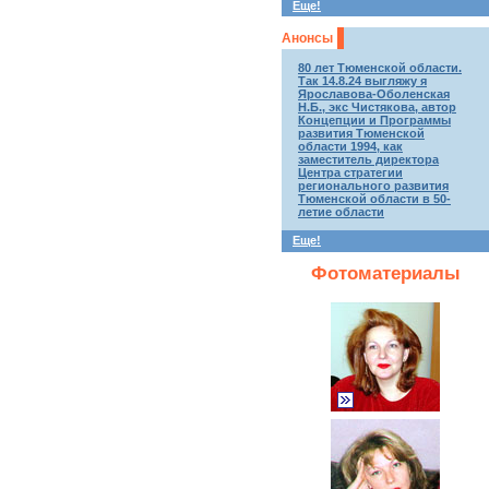
Еще!
Анонсы
80 лет Тюменской области.
Так 14.8.24 выгляжу я
Ярославова-Оболенская
Н.Б., экс Чистякова, автор
Концепции и Программы
развития Тюменской
области 1994, как
заместитель директора
Центра стратегии
регионального развития
Тюменской области в 50-
летие области
Еще!
Фотоматериалы