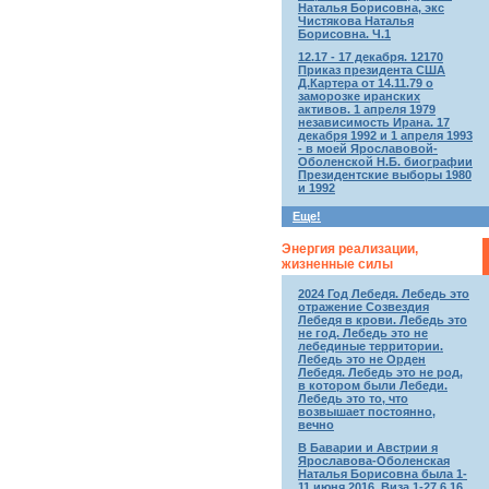
Наталья Борисовна, экс
Чистякова Наталья
Борисовна. Ч.1
12.17 - 17 декабря. 12170
Приказ президента США
Д.Картера от 14.11.79 о
заморозке иранских
активов. 1 апреля 1979
независимость Ирана. 17
декабря 1992 и 1 апреля 1993
- в моей Ярославовой-
Оболенской Н.Б. биографии
Президентские выборы 1980
и 1992
Еще!
Энергия реализации,
жизненные силы
2024 Год Лебедя. Лебедь это
отражение Созвездия
Лебедя в крови. Лебедь это
не год. Лебедь это не
лебединые территории.
Лебедь это не Орден
Лебедя. Лебедь это не род,
в котором были Лебеди.
Лебедь это то, что
возвышает постоянно,
вечно
В Баварии и Австрии я
Ярославова-Оболенская
Наталья Борисовна была 1-
11 июня 2016. Виза 1-27.6.16.