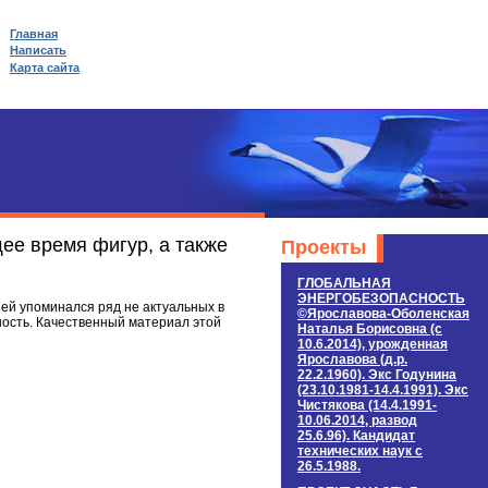
Главная
Написать
Карта сайта
щее время фигур, а также
Проекты
ГЛОБАЛЬНАЯ
ЭНЕРГОБЕЗОПАСНОСТЬ
ней упоминался ряд не актуальных в
©Ярославова-Оболенская
ность. Качественный материал этой
Наталья Борисовна (c
10.6.2014), урожденная
Ярославова (д.р.
22.2.1960). Экс Годунина
(23.10.1981-14.4.1991). Экс
Чистякова (14.4.1991-
10.06.2014, развод
25.6.96). Кандидат
технических наук c
26.5.1988.