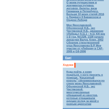
О моем путешествии в
документах:путевка,
договор, билеты, виза
Германии в Петербурге.
Больше 10 моих статей 2016
о Людвиге II Баварском и
Ордене Лебедя
Мое Ярославовой-
Оболенской Н.Б., экс
Чистяковой Н.Б., движение
«Лебедь» 9.11.1 – 9.11 XXI век
1-й год. №1328. 1328 начало
династии Валуа, Клин. 2002
Сборник стихотворений
отца Ярославова Б.Р. Мое
участие от «Лебедя» в CAF-
2005 и G8-2006
Еще!
Ходоки
Куда пойти, к кому
податься, у кого просить о
помощи. "Крысиный
король" сформировался по
следу моих Ярославовой-
Оболенской Н.Б., экс
Чистяковой,
многочисленных
обращений из хвостов,
которые отращивали
идущие вслед за мной к
разным адресатам