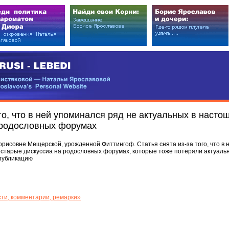
EDI
ковой — Натальи Ярославовой
vova’s Personal Website
ого, что в ней упоминался ряд не актуальных в насто
 родословных форумах
орисовне Мещерской, урожденной Фиттингоф. Статья снята из-за того, что в 
 старые дискуссиа на родословных форумах, которые тоже потеряли актуаль
 публикацию
ти, комментарии, ремарки»