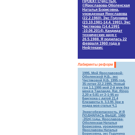
ПРОЕКТ СЧАСТЬЯ.
©Ярославова-Оболенская
Наталья Борисовна,
урожденная Ярославова
(22.2.1960). Экс Годунина
(23.10.1981-14.4. 1991). Экс
Чистякова (14.4.1991
-10.06.2014). Кандидат
технических наук c
26.5.1988. Я родилась 22
февраля 1960 года в
Нефтекамс
Лабиринты реформ
1995. Мой Ярославовой-
Оболенской Н.Б., экс
Чистяковой Н.Б. 1995 год.
35-летие 22.2.1995. Новый
год 1.1.1995 мой 2-й муж без
меня в Таиланде. Rat. Rings
2.20 и 0.81 от 2-1-95 из
Бангкока с датой 21.4
Елизаветы II. 3.3.95 Зри в
недра моя статья Ч.1
Энергобезопасность. И Я
ПОДНЯЛАСЬ ВЫШЕ. 1980
-2024 годы. Ярославова-
Оболенская Наталья
Борисовна, урожденная
Ярославова Наталья
Борисовна, экс Годунина