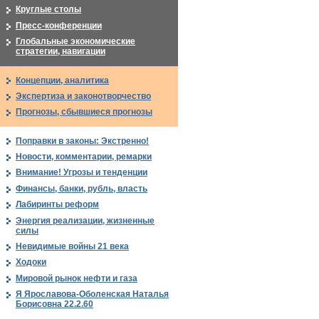
Круглые столы
Пресс-конференции
Глобальные экономические
стратегии, навигации
Концепции, аналитика
Экспертиза и законотворчество
Прогнозы, сбывшиеся прогнозы
Поправки в законы: Экстренно!
Новости, комментарии, ремарки
Внимание! Угрозы и тенденции
Финансы, банки, рубль, власть
Лабиринты реформ
Энергия реализации, жизненные
силы
Невидимые войны 21 века
Ходоки
Мировой рынок нефти и газа
Я Ярославова-Оболенская Наталья
Борисовна 22.2.60