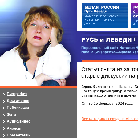
РУСЬ и ЛЕБЕДИ | RUSI — LEB
Персональный сайт Натальи Чистя
Natalia Chistiakova—Natalia Yarosla
Статья снята из-за т
старые дискуссии на
Здесь была статья о Наталье Б
настощее время фигур, а также
Биография
статьи надо отделить в другую
Достижения
Снято 15 февраля 2024 года
Публикации
Фото
Все материалы раздела «Новос
Аудио/видео
Анонсы
Презентации