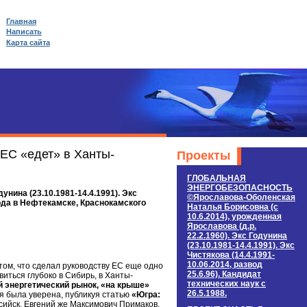
Главная
Написать
Карта сайта
 ЕС «едет» в Ханты-
Проекты
ГЛОБАЛЬНАЯ
ЭНЕРГОБЕЗОПАСНОСТЬ
нина (23.10.1981-14.4.1991). Экс
©Ярославова-Оболенская
 года в Нефтекамске, Краснокамского
Наталья Борисовна (c
10.6.2014), урожденная
Ярославова (д.р.
22.2.1960). Экс Годунина
(23.10.1981-14.4.1991). Экс
Чистякова (14.4.1991-
10.06.2014, развод
ом, что сделал руководству ЕС еще одно
25.6.96). Кандидат
иться глубоко в Сибирь, в Ханты-
технических наук c
й энергетический рынок, «на крыше»
26.5.1988.
 я была уверена, публикуя статью
«Югра:
ийск. Евгений же Максимович Примаков,