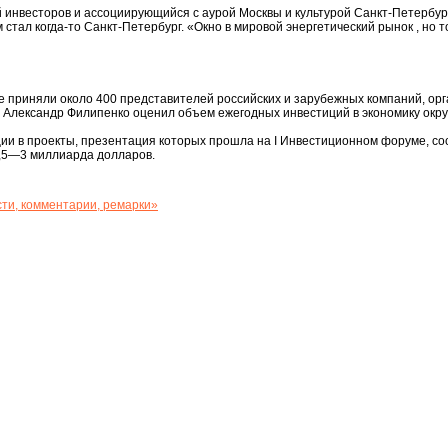
инвесторов и ассоциирующийся с аурой Москвы и культурой Санкт-Петербург
 стал когда-то Санкт-Петербург. «Окно в мировой энергетический рынок , но
е приняли около 400 представителей российских и зарубежных компаний, орг
 Александр Филипенко оценил объем ежегодных инвестиций в экономику окру
ции в проекты, презентация которых прошла на I Инвестиционном форуме, с
2,5—3 миллиарда долларов.
ти, комментарии, ремарки»