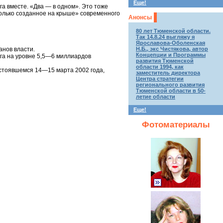
Еще!
а вместе. «Два — в одном». Это тоже
 только созданное на крыше» современного
Анонсы
80 лет Тюменской области.
Так 14.8.24 выгляжу я
Ярославова-Оболенская
анов власти.
Н.Б., экс Чистякова, автор
Концепции и Программы
га на уровне 5,5—6 миллиардов
развития Тюменской
области 1994, как
остоявшемся 14—15 марта 2002 года,
заместитель директора
Центра стратегии
регионального развития
Тюменской области в 50-
летие области
Еще!
Фотоматериалы