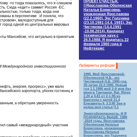
ПРОЕКТ СЧАСТЬЯ.
ому -то тогда показалось, что я слишком
©Ярославова-Оболенская
есть. Сюда «едет» саммит Россия -ЕС.
Наталья Борисовна,
ьностью, только тогда, когда они
урожденная Ярославова
ваны в перспективе . И поняла, что
(22.2.1960). Экс Годунина
островом», малодоступным для
(23.10.1981-14.4. 1991). Экс
т город одной из центральных мировых
Чистякова (14.4.1991
-10.06.2014). Кандидат
технических наук c
анты-Мансийске, что актуально в принятым
26.5.1988. Я родилась 22
февраля 1960 года в
Нефтекамс
Лабиринты реформ
III Международного инвестиционного
1995. Мой Ярославовой-
Оболенской Н.Б., экс
Чистяковой Н.Б. 1995 год.
35-летие 22.2.1995. Новый
фть, энергия, прогресс», уже мало
год 1.1.1995 мой 2-й муж без
ансийского аэропорта, убогих гостиниц и
меня в Таиланде. Rat. Rings
2.20 и 0.81 от 2-1-95 из
Бангкока с датой 21.4
ованным, а обретшие уверенность
Елизаветы II. 3.3.95 Зри в
недра моя статья Ч.1
Энергобезопасность. И Я
ПОДНЯЛАСЬ ВЫШЕ. 1980
-2024 годы. Ярославова-
Оболенская Наталья
метил самый «международный» участник
Борисовна, урожденная
Ярославова Наталья
Борисовна, экс Годунина