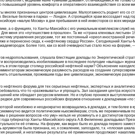
, по аналогии с модными ныне «умными домами», отличающимися не только 
но повышающей уровень комфорта и оперативного взаимодействия со всем м
ты многих признанных центров цивилизации. Малоэтажность роднит его со ст
. Веселые белочки в парках — Лондон. А строящийся храм воссоздает над г
нсийскую «малую Москву» в дни пребывания в ней инвесторов со всех мерид
лике, а о функциях, то Ханты-Мансийск с его уникальным комплексом служб н
 Для меня это «путешествие в прошлое». Та же «страна кленовых листьев» 199
истему управления ресурсами, тот же постоянный «ореол иностранной речи». Т
лиже и перенесено сюда, к «нефтяному сердцу России». Сегодняшний Ханты-
академгородок. Более того, как со всей очевидностью стало ясно на форуме, 
тов недропользования, слушала блестящие доклады по Энергетической страт
яти воспроизводились изобиловавшие в последнее полугодие «выпады» журнал
деть в этом городе столицу российской нефтяной науки? Объяснение находил
комментаторам экономическую разумность расходов на создание суперсовре
яснить отшельникам, прожившим годы вне цивилизации, экономическую разум
го нефтяного форума для тех серьезных нефтяных, экспертных и аналитичес
ребовалось что-то «разжевывать» и упрощать. Зал заседания центра искусств 
шений или обладает ресурсом влияния. Но и глубоко проникся выступлениям
 редкое для современных российских форумов отношение к докладчикам «по 
которой неизбежно и неоднократно возвращались в докладах, и тем более в к
то сиюминутно видится политическим ньюсмейкерам, столь же переменчивым по
емы о решении вопросов «по уму» нельзя не упомянуть и о достигнутом прогре
 года губернатор Ханты-Мансийского округа А.В.Филипенко докладывал През
туальности её отмены. На форуме, как видно было из доклада первого замес
 аргументов была признана, но, к сожалению, запоздало, т.к. «плоская шкал
ия решений, и негативные результаты её применения продолжают накаплива