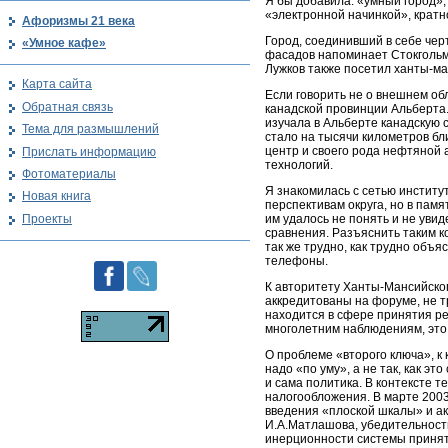
Я бы добавила: «умный город»
«электронной начинкой», крат
Афоризмы 21 века
Город, соединивший в себе чер
«Умное кафе»
фасадов напоминает Стокгольм
Лужков также посетил ханты-ма
Карта сайта
Если говорить не о внешнем об
Обратная связь
канадской провинции Альберта.
изучала в Альберте канадскую с
Тема для размышлений
стало на тысячи километров б
центр и своего рода нефтяной 
Прислать информацию
технологий.
Фотоматериалы
Я знакомилась с сетью институ
Новая книга
перспективам округа, но в пам
Проекты
им удалось не понять и не уви
сравнения. Разъяснить таким 
так же трудно, как трудно объ
телефоны.
К авторитету Ханты-Мансийско
аккредитованы на форуме, не т
находится в сфере принятия ре
многолетним наблюдениям, это
О проблеме «второго ключа», к 
надо «по уму», а не так, как э
и сама политика. В контексте т
налогообложения. В марте 2003
введения «плоской шкалы» и ак
И.А.Матлашова, убедительность
инерционности системы принят