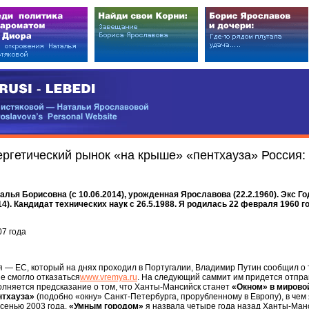
EDI
ковой — Натальи Ярославовой
vova’s Personal Website
ргетический рынок «на крыше» «пентхауза» Россия:
я Борисовна (с 10.06.2014), урожденная Ярославова (22.2.1960). Экс Году
014). Кандидат технических наук c 26.5.1988. Я родилась 22 февраля 1960
07 года
— ЕС, который на днях проходил в Португалии, Владимир Путин сообщил о т
не смогло отказаться
www.vremya.ru
. На следующий саммит им придется отправ
олняется предсказание о том, что Ханты-Мансийск станет
«Окном» в мирово
нтхауза»
(подобно «окну» Санкт-Петербурга, прорубленному в Европу), в чем
осенью 2003 года.
«Умным городом»
я назвала четыре года назад Ханты-Манс