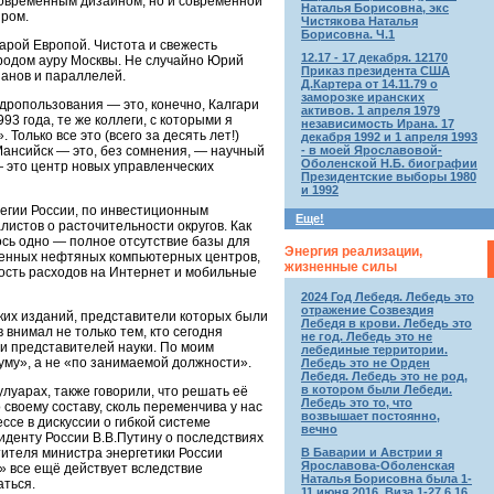
современным дизайном, но и современной
Наталья Борисовна, экс
иром.
Чистякова Наталья
Борисовна. Ч.1
арой Европой. Чистота и свежесть
12.17 - 17 декабря. 12170
ородом ауру Москвы. Не случайно Юрий
Приказ президента США
ианов и параллелей.
Д.Картера от 14.11.79 о
заморозке иранских
едропользования — это, конечно, Калгари
активов. 1 апреля 1979
3 года, те же коллеги, с которыми я
независимость Ирана. 17
олько все это (всего за десять лет!)
декабря 1992 и 1 апреля 1993
- в моей Ярославовой-
Мансийск — это, без сомнения, — научный
Оболенской Н.Б. биографии
— это центр новых управленческих
Президентские выборы 1980
и 1992
егии России, по инвестиционным
Еще!
истов о расточительности округов. Как
ось одно — полное отсутствие базы для
Энергия реализации,
менных нефтяных компьютерных центров,
жизненные силы
ность расходов на Интернет и мобильные
2024 Год Лебедя. Лебедь это
отражение Созвездия
ких изданий, представители которых были
Лебедя в крови. Лебедь это
внимал не только тем, кто сегодня
не год. Лебедь это не
и представителей науки. По моим
лебединые территории.
уму», а не «по занимаемой должности».
Лебедь это не Орден
Лебедя. Лебедь это не род,
в котором были Лебеди.
улуарах, также говорили, что решать её
Лебедь это то, что
 своему составу, сколь переменчива у нас
возвышает постоянно,
ссе в дискуссии о гибкой системе
вечно
иденту России В.В.Путину о последствиях
В Баварии и Австрии я
тителя министра энергетики России
Ярославова-Оболенская
а» все ещё действует вследствие
Наталья Борисовна была 1-
ться.
11 июня 2016. Виза 1-27.6.16.