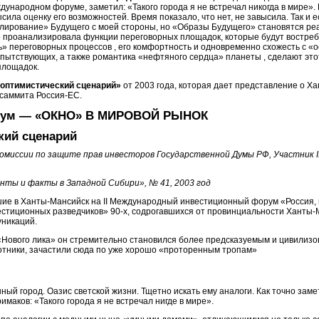
ународном форуме, заметил: «Такого города я не встречал никогда в мире». К
ила оценку его возможностей. Время показало, что нет, не завысила. Так и 
лирование» Будущего с моей стороны, но «Образы Будущего» становятся реал
 проанализировала функции переговорных площадок, которые будут востребо
» переговорных процессов , его комфортность и одновременно схожесть с «
пытствующих, а также романтика «нефтяного сердца» планеты , сделают это
площадок.
 оптимистический сценарий»
от 2003 года, которая дает представление о Х
саммита Россия-ЕС.
рум — «ОКНО» В МИРОВОЙ РЫНОК
кий сценарий
омиссии по защите прав инвесторов Государственной Думы РФ, Участник 
нты и факты в Западной Сибири», № 41, 2003 год
 в Ханты-Мансийск на II Международный инвестиционный форум «Россия, не
стиционных разведчиков» 90-х, содрогавшихся от провинциальности Ханты-М
уникаций.
 «Нового лика» он стремительно становился более предсказуемым и цивилиз
отники, зачастили сюда по уже хорошо «проторенным тропам»
ый город. Оазис светской жизни. Тщетно искать ему аналоги. Как точно за
маков: «Такого города я не встречал нигде в мире».