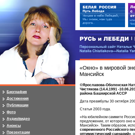
РУСЬ и ЛЕБЕДИ | RUSI — LEB
Персональный сайт Натальи Чистя
Natalia Chistiakova—Natalia Yarosla
«Окно» в мировой эне
Мансийск
©Ярославова-Оболенская Наталь
Чистякова (14.4.1991 -10.06.2
Биография
района Башкирской АССР
Достижения
Дата преамбулы 30 октября 20
Публикации
Статья 2003 года.
Фото
«На юбилейном саммите Россия 
Аудио/видео
предложение, от которого оно 
Мансийск». Таким образом, исп
Анонсы
современного Российского пе
Презентации
оптимистический сценарий»
, 