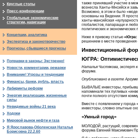
также принявший участие в межд
Круглые столы
вознесла Ханты-Мнсийск и завыс
Пресс-конференции
Возможно, в этом и было «моде
основаны на Видении. Я просто
Глобальные экономические
ханты-мансийская «кулуарность
стратегии, навигации
глобалистов, папарацци и любо
политических и экономических 
Концепции, аналитика
Ниже я привожу статью
«Югра:
решением о месте проведения 
Экспертиза и законотворчество
Прогнозы, сбывшиеся прогнозы
Инвестиционный фо
ЮГРА: Оптимистичес
Поправки в законы: Экстренно!
Наталья Чистякова, эксперт к
Новости, комментарии, ремарки
форума.
Внимание! Угрозы и тенденции
Опубликовано в газете Аргуме
Финансы, банки, рубль, власть
БЫВАЛЫЕ инвесторы, прибывшие
Лабиринты реформ
напоминали тех пугливых «инве
Энергия реализации, жизненные
почти полного отсутствия комм
силы
Вместе с появлением у города
Невидимые войны 21 века
инвесторы, словно опытные ох
Ходоки
«Умный город»
Мировой рынок нефти и газа
МОЛОДОЙ, растущий, современн
Я Ярославова-Оболенская Наталья
форума Евгений Максимович При
Борисовна 22.2.60