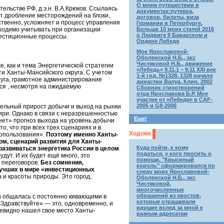
О моем путешествии в
льстве РФ, д.э.н. В.А.Крюков. Ссылаясь
документах:путевка,
ит дробление месторождений на блоки,
договор, билеты, виза
тственно, усложняет и процесс управления
Германии в Петербурге.
Больше 10 моих статей 2016
ходимо учитывать при организации
о Людвиге II Баварском и
вестиционные процессы.
Ордене Лебедя
Мое Ярославовой-
Оболенской Н.Б., экс
Чистяковой Н.Б., движение
 как и тема Энергетической стратегии
«Лебедь» 9.11.1 – 9.11 XXI век
ти Ханты-Мансийского округа. С учетом
1-й год. №1328. 1328 начало
руга, грамотное администрирование
династии Валуа, Клин. 2002
тся , несмотря на ожидаемую
Сборник стихотворений
отца Ярославова Б.Р. Мое
участие от «Лебедя» в CAF-
2005 и G8-2006
тельный прирост добычи и выход на рынки
ири. Однако в связи с неразрешенностью
Еще!
нет» прогноз выхода на уровень добычи
, что при всех трех сценариях и в
Ходоки
ропользования».
Поэтому именно Ханты-
ом, сценарий развития для Ханты-
Куда пойти, к кому
 развиваться энергетика России в целом
.
податься, у кого просить о
дут. И их будет ещё много, это
помощи. "Крысиный
 переговоров.
Без сомнения,
король" сформировался по
лучших в мире «инвестиционных
следу моих Ярославовой-
 и красоты природы. Это город,
Оболенской Н.Б., экс
Чистяковой,
многочисленных
обращений из хвостов,
ли общалась с постоянно кивающими в
которые отращивали
«Здравствуйте» — это, одновременно, и
идущие вслед за мной к
чевидно нашел свое место Ханты-
разным адресатам