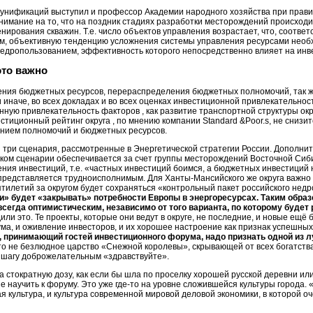
нификаций выступил и профессор Академии народного хозяйства при правите
внимание на то, что на поздник стадиях разработки месторождений происход
нирования скважин. Т.е. число объектов управления возрастает, что, соотве
ом, объективную тенденцию усложнения системы управления ресурсами необ
 недропользованием, эффективность которого непосредственно влияет на ин
это важно
ия бюджетных ресурсов, перераспределения бюджетных полномочий, так же,
и иначе, во всех докладах и во всех оценках инвестиционной привлекательнос
ную привлекательность факторов , как развитие транспортной структуры ок
стиционный рейтинг округа , по мнению компании Standard &Poor.s, не снизи
ением полномочий и бюджетных ресурсов.
 три сценария, рассмотренные в Энергетической стратегии России. Дополни
ском сценарии обеспечивается за счет группы месторождений Восточной Сиб
ния инвестиций, т.е. «частных инвестиций боимся, а бюджетных инвестиций 
 представляется трудноисполнимым. Для Ханты-Мансийского же округа важно то
сятилетий за округом будет сохраняться «контрольный пакет российского нед
ти» будет «закрывать» потребности Европы в энергоресурсах. Таким образ
всегда оптимистическим, независимо от того варианта, по которому будет
и это. Те проекты, которые они ведут в округе, не последние, и новые ещё бу
а, и оживление инвесторов, и их хорошее настроение как признак успешных
 принимающий гостей инвестиционного форума, надо признать одной из 
то не безлюдное царство «Снежной королевы», скрывающей от всех богатства
 шагу доброжелательным «здравствуйте».
а стократную дозу, как если бы шла по проселку хорошей русской деревни и
е научить к форуму. Это уже где-то на уровне сложившейся культуры города. 
 культура, и культура современной мировой деловой экономики, в которой о