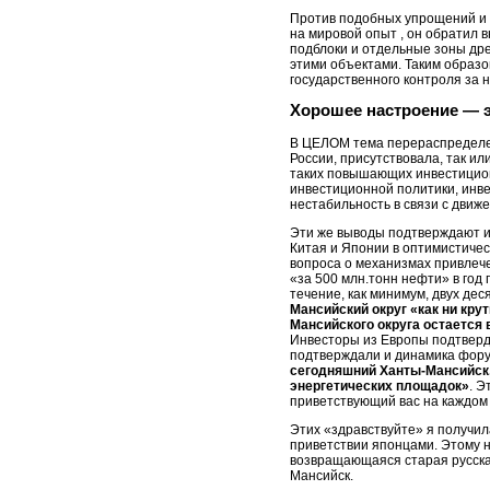
Против подобных упрощений и у
на мировой опыт , он обратил 
подблоки и отдельные зоны дре
этими объектами. Таким образ
государственного контроля за
Хорошее настроение — 
В ЦЕЛОМ тема перераспределен
России, присутствовала, так ил
таких повышающих инвестицион
инвестиционной политики, инве
нестабильность в связи с движ
Эти же выводы подтверждают и
Китая и Японии в оптимистиче
вопроса о механизмах привлече
«за 500 млн.тонн нефти» в год
течение, как минимум, двух де
Мансийский округ «как ни кру
Мансийского округа остается 
Инвесторы из Европы подтвердил
подтверждали и динамика форум
сегодняшний Ханты-Мансийск,
энергетических площадок»
. Э
приветствующий вас на каждом
Этих «здравствуйте» я получил
приветствии японцами. Этому н
возвращающаяся старая русская
Мансийск.