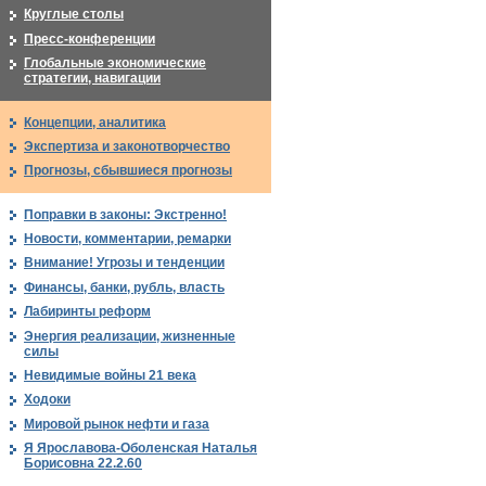
Круглые столы
Пресс-конференции
Глобальные экономические
стратегии, навигации
Концепции, аналитика
Экспертиза и законотворчество
Прогнозы, сбывшиеся прогнозы
Поправки в законы: Экстренно!
Новости, комментарии, ремарки
Внимание! Угрозы и тенденции
Финансы, банки, рубль, власть
Лабиринты реформ
Энергия реализации, жизненные
силы
Невидимые войны 21 века
Ходоки
Мировой рынок нефти и газа
Я Ярославова-Оболенская Наталья
Борисовна 22.2.60