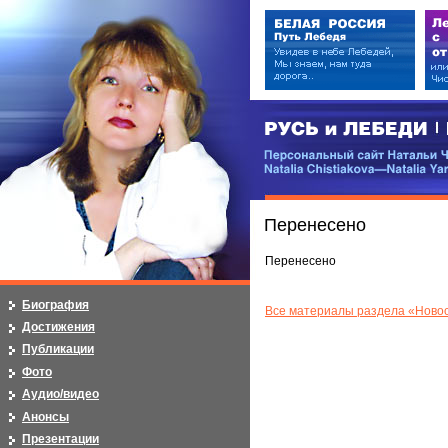
РУСЬ и ЛЕБЕДИ | RUSI — LEB
Персональный сайт Натальи Чистя
Natalia Chistiakova—Natalia Yarosla
Перенесено
Перенесено
Биография
Все материалы раздела «Новос
Достижения
Публикации
Фото
Аудио/видео
Анонсы
Презентации