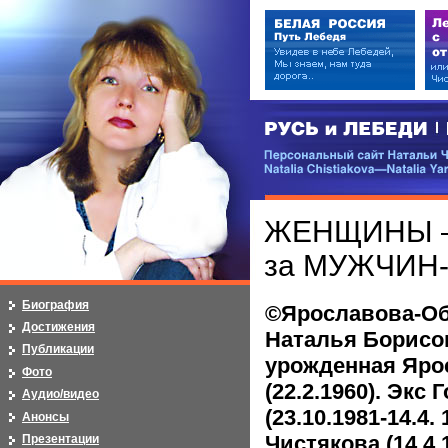
РУСЬ и ЛЕБЕДИ | RUSI — LEB
Персональный сайт Натальи Чистя
Natalia Chistiakova—Natalia Yarosla
ЖЕНЩИНЫ —
за МУЖЧИН
Биография
©Ярославова-Об
Достижения
Наталья Борисо
Публикации
урожденная Яро
Фото
(22.2.1960). Экс 
Аудио/видео
(23.10.1981-14.4. 
Анонсы
Чистякова (14.4.
Презентации