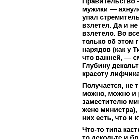
Правительство 
мужики — ахнул
упал стремител
взлетел. Да и не
взлетело. Во вс
только об этом г
нарядов (как у Т
что важней, — с
Глубину декольт
красоту лифчика,
Получается, не 
можно, можно и
заместителю ми
жене министра),
них есть, что и
Что-то типа кас
то декольте и б