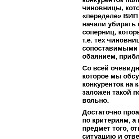
чиновницы, кот
«переделе» ВИП
начали убирать 
соперниц, котор
т.е. тех чиновн
сопоставимыми 
обаянием, приб
Со всей очевид
которое мы обсу
конкуренток на 
заложен такой п
вольно.
Достаточно проа
по критериям, а
предмет того, о
ситуацию и отве