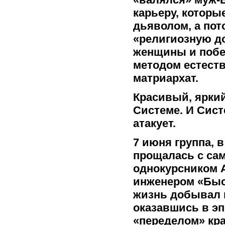
карьеру, которы
дьяволом, а пот
«религиозную до
женщины и побеж
методом естеств
матриархат.
Красивый, яркий
Системе. И Сист
атакует.
7 июня группа, в
прощалась с са
однокурсником 
инженером «Быс
жизнь добывал н
оказавшись в эп
«переделом» кр