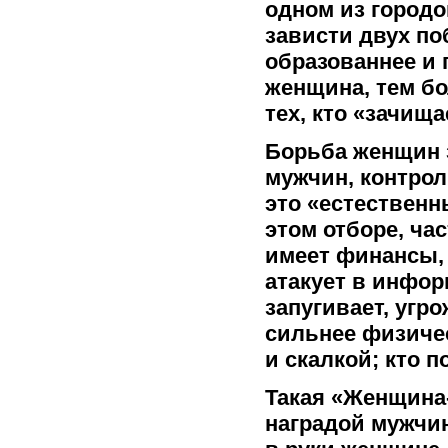
одном из городо
зависти двух по
образованнее и 
женщина, тем бо
тех, кто «зачища
Борьба женщин з
мужчин, контро
это «естественн
этом отборе, час
имеет финансы, 
атакует в инфор
запугивает, угро
сильнее физичес
и скалкой; кто п
Такая «Женщина
наградой мужчин