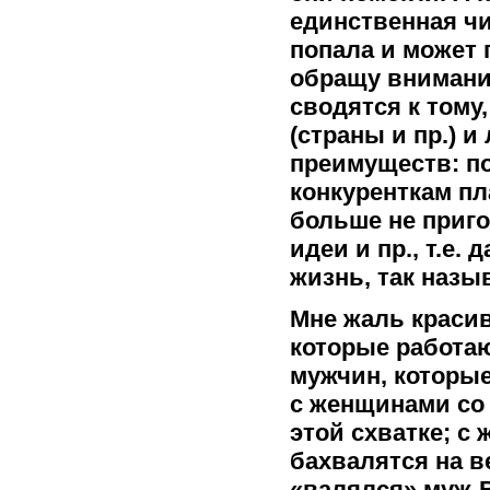
единственная чи
попала и может п
обращу внимание
сводятся к тому,
(страны и пр.) 
преимуществ: по
конкуренткам пл
больше не приго
идеи и пр., т.е.
жизнь, так назы
Мне жаль краси
которые работаю
мужчин, которые
с женщинами со
этой схватке; с
бахвалятся на ве
«валялся» муж-В