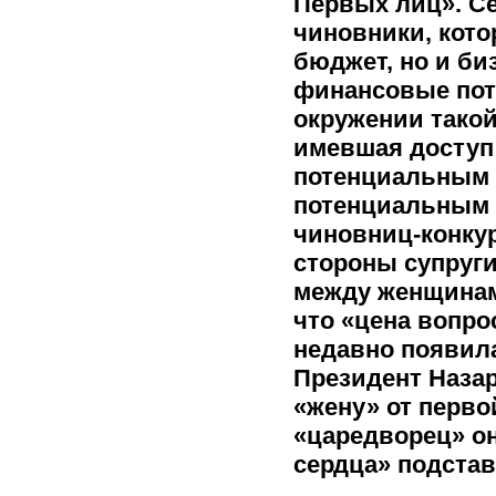
Первых лиц». Се
чиновники, кото
бюджет, но и би
финансовые пото
окружении тако
имевшая доступ 
потенциальным 
потенциальным 
чиновниц-конкур
стороны супруги
между женщинам
что «цена вопро
недавно появила
Президент Наза
«жену» от перво
«царедворец» он
сердца» подстав