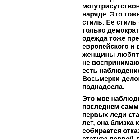
могутрисутствов
наряде. Это тож
стиль. Её стиль 
только демократ
одежда тоже пр
европейского и 
женщины любят 
не воспринимают
есть наблюдени
Восьмерки делов
поднадоела.
Это мое наблюде
последнем самм
первых леди ста
лет, она близка 
собирается отка
статуса первой 