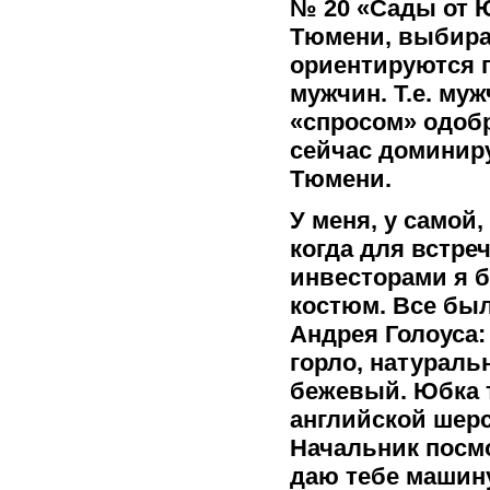
№ 20 «Сады от 
Тюмени, выбира
ориентируются 
мужчин. Т.е. му
«спросом» одобр
сейчас доминир
Тюмени.
У меня, у самой,
когда для встре
инвесторами я б
костюм. Все был
Андрея Голоуса:
горло, натураль
бежевый. Юбка 
английской шерст
Начальник посмо
даю тебе машин