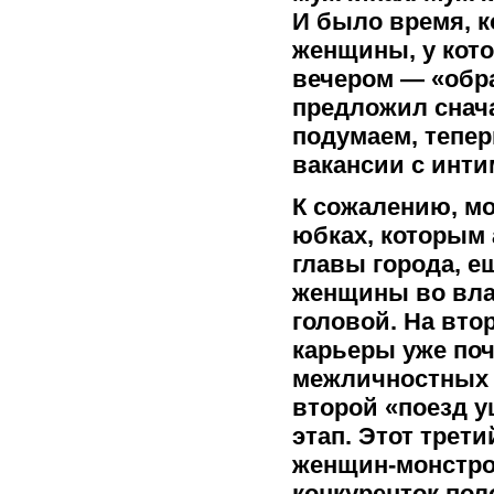
И было время, к
женщины, у кот
вечером — «обра
предложил снача
подумаем, тепер
вакансии с интим
К сожалению, м
юбках, которым
главы города, ещ
женщины во вла
головой. На втор
карьеры уже поч
межличностных о
второй «поезд у
этап. Этот трет
женщин-монстров
конкуренток пол