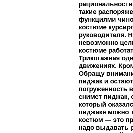
рациональности 
такие распоряже
функциями чино
костюме курсиро
руководителя. Н
невозможно целы
костюме работат
Трикотажная од
движениях. Кром
Обращу внимани
пиджак и остают
погруженность в
снимет пиджак, 
который оказалс
пиджаке можно т
костюм — это пр
надо выдавать ре