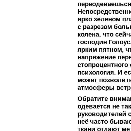
переодеваешься 
Непосредственно
ярко зеленом пл
с разрезом боль
колена, что сейч
господин Голоус
ярким пятном, ч
напряжение пер
стопроцентного
психология. И е
может позволить
атмосферы встр
Обратите внима
одевается не так
руководителей 
неё часто бываю
ткани отдают ме