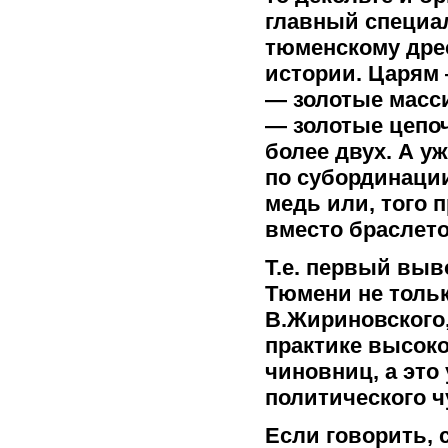
главный специал
тюменскому дрес
истории. Царям
— золотые масс
— золотые цепоч
более двух. А у
по субординации
медь или, того 
вместо браслето
Т.е. первый выв
Тюмени не тольк
В.Жириновского,
практике высок
чиновниц, а это
политического ч
Если говорить, с