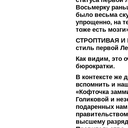
Восьмерку раньш
было весьма ск
упрощенно, на т
тоже есть мозги»
СТРОПТИВАЯ И 
стиль первой Ле
Как видим, это 
бюрократки.
В контексте же 
вспомнить и н
«Кофточка замми
Голиковой и не
подаренных нам
правительством«
высшему разряду