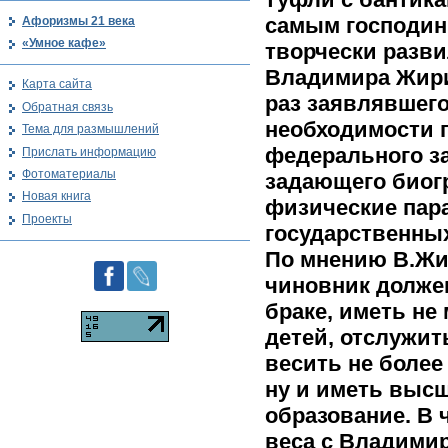
самым господин
Афоризмы 21 века
«Умное кафе»
творчески разви
Владимира Жири
Карта сайта
раз заявлявшего
Обратная связь
необходимости 
Тема для размышлений
федерального за
Прислать информацию
Фотоматериалы
задающего биог
Новая книга
физические пар
Проекты
государственны
По мнению В.Жи
чиновник должен
браке, иметь не
детей, отслужит
весить не более
ну и иметь выс
образование. В 
веса с Владими