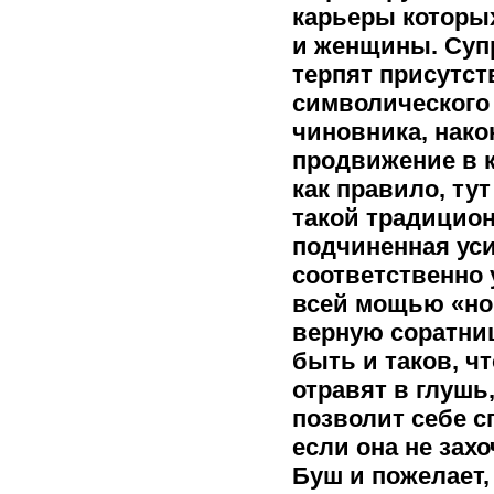
карьеры которых
и женщины. Супр
терпят присутст
символического 
чиновника, нако
продвижение в к
как правило, ту
такой традицио
подчиненная ус
соответственно 
всей мощью «но
верную соратни
быть и таков, 
отравят в глушь,
позволит себе с
если она не зах
Буш и пожелает,