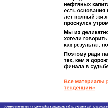
нефтяных капита
есть основания 
лет полный жизн
проснулся утром
Мы из деликатнос
хотели говорить 
как результат, п
Поэтому ради па
тех, кем я дорож
финала в судьбе
Все материалы 
тенденции»
© Авторские права на идею сайта, концепцию сайта, рубрики сайта, содерж