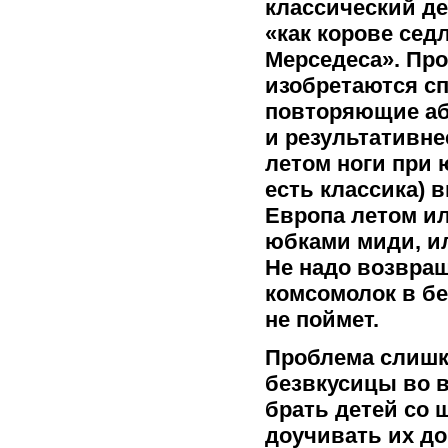
классический де
«как корове седл
Мерседеса». Про
изобретаются с
повторяющие абр
и результативне
летом ноги при 
есть классика) 
Европа летом ил
юбками миди, ил
Не надо возвращ
комсомолок в бе
не поймет.
Проблема слишк
безвкусицы во в
брать детей со 
доучивать их до