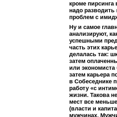
кроме пирсинга 
надо разводить 
проблем с имид
Ну и самое глав
анализируют, к
успешными пре
часть этих карь
делалась так: ш
затем оплаченн
или экономиста 
затем карьера п
в Собеседнике 
работу «с интим
жизни. Такова н
мест все меньше
(власти и капит
мужчинах. Мужч