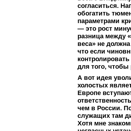
согласиться. На
обогатить тюме
параметрами кр
— это рост минус
разница между 
веса» не должна
что если чиновн
контролировать с
для того, чтобы
А вот идея увол
холостых являет
Европе вступаю
ответственность
чем в России. П
служащих там д
Хотя мне знако
негласных устан