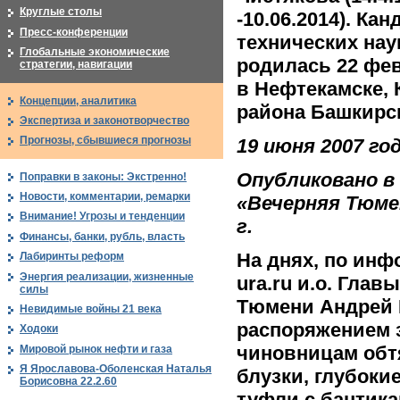
Круглые столы
-10.06.2014). Ка
Пресс-конференции
технических наук
Глобальные экономические
родилась 22 фев
стратегии, навигации
в Нефтекамске, 
Концепции, аналитика
района Башкирс
Экспертиза и законотворчество
Прогнозы, сбывшиеся прогнозы
19 июня 2007 го
Опубликовано в
Поправки в законы: Экстренно!
Новости, комментарии, ремарки
«Вечерняя Тюмен
Внимание! Угрозы и тенденции
г.
Финансы, банки, рубль, власть
На днях, по инф
Лабиринты реформ
Энергия реализации, жизненные
ura.ru и.о. Глав
силы
Тюмени Андрей 
Невидимые войны 21 века
распоряжением 
Ходоки
чиновницам об
Мировой рынок нефти и газа
Я Ярославова-Оболенская Наталья
блузки, глубокие
Борисовна 22.2.60
туфли с бантика