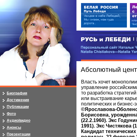
РУСЬ и ЛЕБЕДИ | RUSI — LEB
Персональный сайт Натальи Чистя
Natalia Chistiakova—Natalia Yarosla
Абсолютный цент
Власть хочет монополии
управление российским
то разработка стратегий
Биография
или выстраивание карь
Достижения
политических и бизнес-
Публикации
©Ярославова-Оболенс
Фото
Борисовна, урожденн
(22.2.1960). Экс Годунин
Аудио/видео
1991). Экс Чистякова (14
Анонсы
Кандидат технических 
Презентации
родилась 22 февраля 1