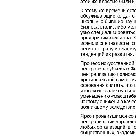
этой же властью были и
К этому же времени ест
обсуживающие когда-то
школы», а бывшие научн
бизнеса стали, либо мел
узко специализироватьс
предпринимательства. Ка
исчезли специалисты, с
регион, страну и планет
тенденций их развития.
Процесс искусственной 
центров» в субъектах Ф
централизацию полномо
«региональной самостий
основания считать, что
итогом интеллектуально
уменьшению «масштаба 
частому снижению каче
возникшему вследствие 
Ярко проявившимся со
централизации управле
любых организаций, в т
общественных, академич