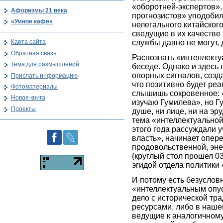
«оборотней-экспертов»,
Афоризмы 21 века
прогнозистов» уподоби
«Умное кафе»
нелегального китайского
сведущие в их качестве
службы давно не могут, 
Карта сайта
Обратная связь
Распознать «интеллекту
Тема для размышлений
беседе. Однако и здесь
опорных сигналов, созд
Прислать информацию
что позитивно будет реа
Фотоматериалы
слышишь сокровенное: «
Новая книга
изучаю Гумилева», но Гу
Проекты
душе, ни лице, ни на эр
тема «интеллектуальной
этого года рассуждали 
власть», начинает опер
продовольственной, эне
(круглый стол прошел 03
эгидой отдела политики
И потому есть безусловн
«интеллектуальным опу
дело с исторической тр
ресурсами, либо в наш
ведущие к аналогичном