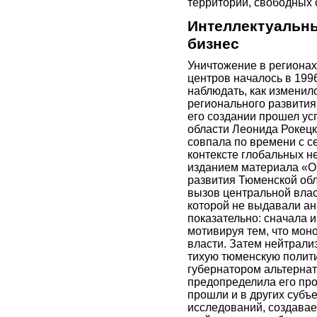
территорий, свободных 
Интеллектуальны
бизнес
Уничтожение в региона
центров началось в 1996
наблюдать, как изменил
регионального развития
его создании прошел ус
области Леонида Рокецко
совпала по времени с с
контексте глобальных не
изданием материала «О
развития Тюменской обл
вызов центральной влас
которой не выдавали ан
показательно: сначала и
мотивируя тем, что мон
власти. Затем нейтрали
тихую тюменскую политич
губернатором альтерна
предопределила его пр
прошли и в других субъе
исследований, создавае