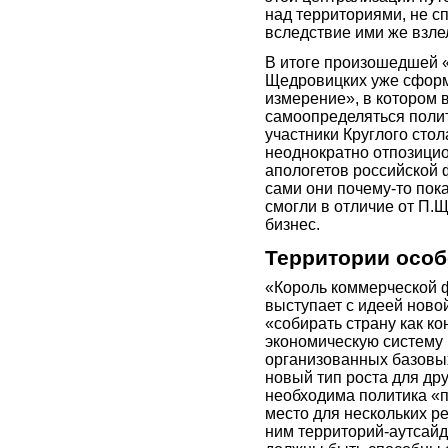
над территориями, не с
вследствие ими же взле
В итоге произошедшей 
Щедровицких уже сформ
измерение», в котором 
самоопределяться поли
участники Круглого сто
неоднократно отпозицио
апологетов российской 
сами они почему-то пока
смогли в отличие от П
бизнес.
Территории особ
«Король коммерческой 
выступает с идеей ново
«собирать страну как к
экономическую систему
организованных базовых
новый тип роста для дру
необходима политика «п
место для нескольких р
ним территорий-аутсайд