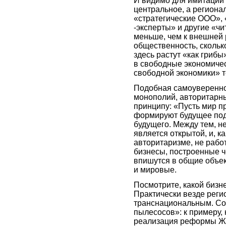
И видимо для имитации 
центральное, а регион
«стратегические ООО», 
-эксперты» и другие «ч
меньше, чем к внешней
общественность, скольк
здесь растут «как грибы
в свободные экономичес
свободной экономики» т
Подобная самоувереннос
монополий, авторитарны
принципу: «Пусть мир п
формируют будущее под
будущего. Между тем, не
является открытой, и, к
авторитаризме, не рабо
бизнесы, построенные че
впишутся в общие объек
и мировые.
Посмотрите, какой бизн
Практически везде рег
транснациональным. С
пылесосов»: к примеру,
реализация реформы ЖКХ