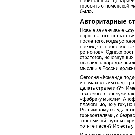
проигранных сценариев (
говорить о тюменской «
было.
Авторитарные ст
Новые заманчивые «фун
спрос на этот «стратеги
после того, когда устан
президент, проверяя та
регионов». Однако рост
стратегов, исчезнувших
мысли», в порядке реал
мысли» в России должна
Сегодня «Команде подде
и взмахнуть им над стран
делать стратегии?», Им
технологов, обслужива
«фабрику мысли». Апофе
плачевные, но у тех, на 
Российскому государству
горизонталями, с безра
экономикой, нужны скре
хотите песен? Их есть у