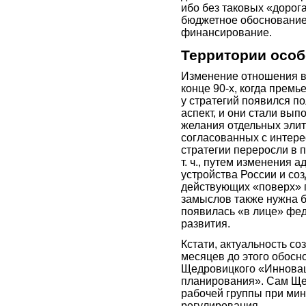
ибо без таковых «дорога 
бюджетное обосновани
финансирование.
Территории особ
Изменение отношения вл
конце 90-х, когда прем
у стратегий появился п
аспект, и они стали вы
желания отдельных элит 
согласованных с интере
стратегии переросли в 
т. ч., путем изменения
устройства России и со
действующих «поверх» г
замыслов также нужна б
появилась «в лице» фе
развития.
Кстати, актуальность со
месяцев до этого обосн
Щедровицкого «Инновац
планирования». Сам Ще
рабочей группы при ми
регулирования.