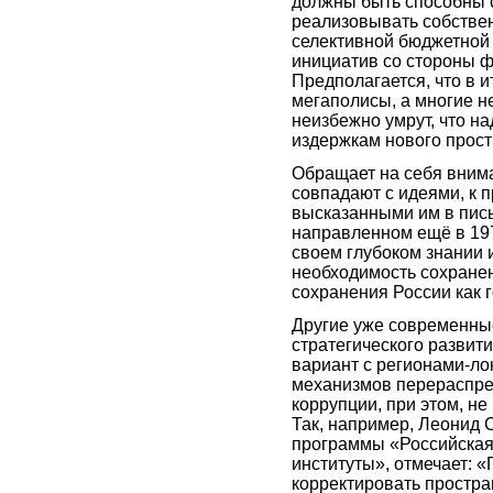
должны быть способны 
реализовывать собствен
селективной бюджетной 
инициатив со стороны ф
Предполагается, что в и
мегаполисы, а многие н
неизбежно умрут, что н
издержкам нового прос
Обращает на себя внима
совпадают с идеями, к 
высказанными им в пис
направленном ещё в 197
своем глубоком знании 
необходимость сохранен
сохранения России как г
Другие уже современны
стратегического развити
вариант с регионами-л
механизмов перераспред
коррупции, при этом, н
Так, например, Леонид 
программы «Российская
институты», отмечает: «
корректировать простра