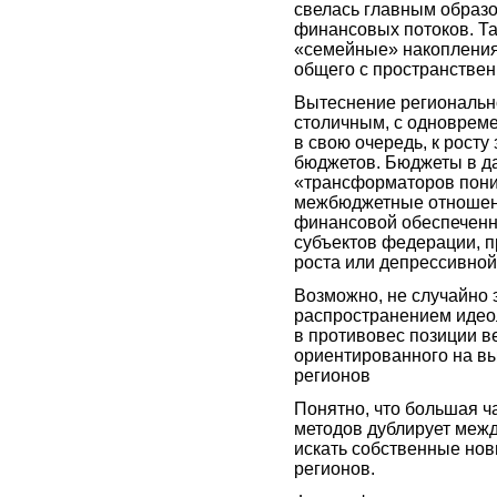
свелась главным образ
финансовых потоков. Т
«семейные» накопления 
общего с пространстве
Вытеснение регионально
столичным, с одновреме
в свою очередь, к рост
бюджетов. Бюджеты в д
«трансформаторов пони
межбюджетные отношени
финансовой обеспеченно
субъектов федерации, п
роста или депрессивной
Возможно, не случайно 
распространением идео
в противовес позиции в
ориентированного на в
регионов
Понятно, что большая 
методов дублирует межд
искать собственные но
регионов.