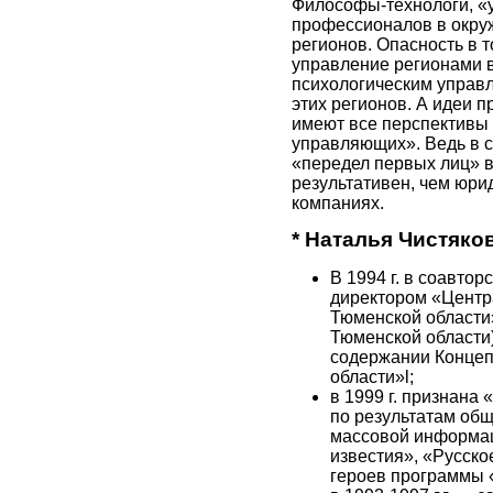
Философы-технологи, «у
профессионалов в окру
регионов. Опасность в 
управление регионами 
психологическим управ
этих регионов. А идеи п
имеют все перспективы 
управляющих». Ведь в с
«передел первых лиц» в
результативен, чем юрид
компаниях.
* Наталья Чистяко
В 1994 г. в соавто
директором «Центра
Тюменской области
Тюменской области
содержании Концеп
области»l;
в 1999 г. признана
по результатам об
массовой информац
известия», «Русско
героев программы «