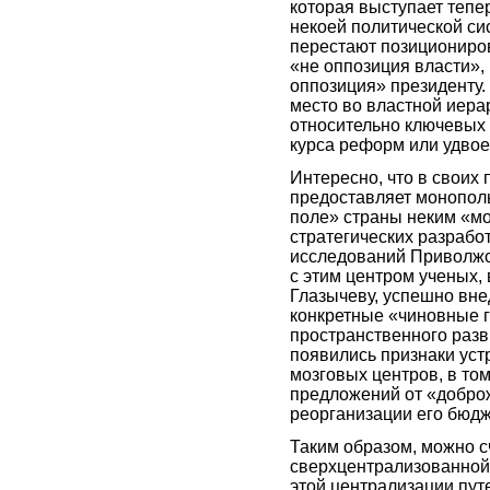
которая выступает тепе
некоей политической си
перестают позициониров
«не оппозиция власти», 
оппозиция» президенту.
место во властной иера
относительно ключевых
курса реформ или удво
Интересно, что в своих
предоставляет монопол
поле» страны неким «м
стратегических разрабо
исследований Приволжс
с этим центром ученых, 
Глазычеву, успешно вне
конкретные «чиновные г
пространственного разв
появились признаки ус
мозговых центров, в то
предложений от «добро
реорганизации его бюд
Таким образом, можно с
сверхцентрализованной 
этой централизации пут