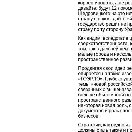
корректировать, а не ре
давайте, будут 12 локом
Щедровицкого на это нет
страну в покое, дайте е
государство решит не п
страну по ту сторону Ур
Как видим, вследствие 
сверхответственности ц
том, как в дальнейшем 
малые города и насколь
пространственное разви
Продвигая свои идеи р
опирается на такие изв
«ГОЭРЛО». Глубоко ува
темы «новой российской 
связанных с вышеназва
больше объективной ос
пространственного разв
некоторая новая роль, с
документов и роль свое
бизнесов.
Стратегии, как видно и
должны стать также и п