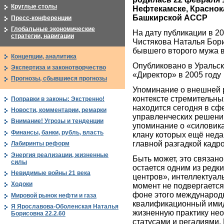
Круглые столы
Нефтекамске, Краснок
Башкирской АССР
Пресс-конференции
Глобальные экономические
На дату публикации в 20
стратегии, навигации
Чистякова Наталья Бор
бывшего второго мужа в
Концепции, аналитика
Опубликовано в Уральс
Экспертиза и законотворчество
«Директор» в 2005 году
Прогнозы, сбывшиеся прогнозы
Упоминание о внешней р
контексте стремительных
Поправки в законы: Экстренно!
находится сегодня в сф
Новости, комментарии, ремарки
управленческих решений
Внимание! Угрозы и тенденции
упоминание о «силовика
Финансы, банки, рубль, власть
клану которых ещё неда
главной разгадкой кадро
Лабиринты реформ
Энергия реализации, жизненные
Быть может, это связано
силы
остается одним из редк
Невидимые войны 21 века
центров», интеллектуал
Ходоки
момент не подвергается
фоне этого международн
Мировой рынок нефти и газа
квалификационный имидж
Я Ярославова-Оболенская Наталья
жизненную практику не
Борисовна 22.2.60
статусами и регалиями.