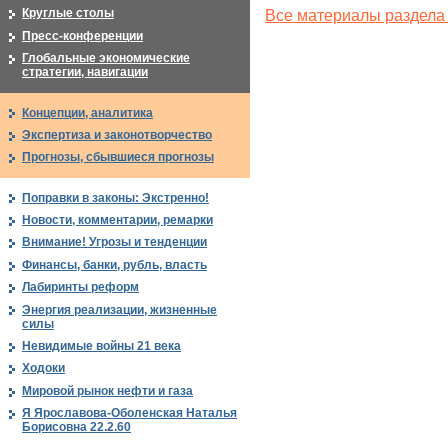
Круглые столы
Все материалы раздела
Пресс-конференции
Глобальные экономические
стратегии, навигации
Концепции, аналитика
Экспертиза и законотворчество
Прогнозы, сбывшиеся прогнозы
Поправки в законы: Экстренно!
Новости, комментарии, ремарки
Внимание! Угрозы и тенденции
Финансы, банки, рубль, власть
Лабиринты реформ
Энергия реализации, жизненные
силы
Невидимые войны 21 века
Ходоки
Мировой рынок нефти и газа
Я Ярославова-Оболенская Наталья
Борисовна 22.2.60