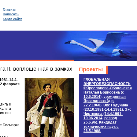
Главная
Написать
Карта сайта
а II, воплощенная в замках
Проекты
ГЛОБАЛЬНАЯ
981-14.4.
ЭНЕРГОБЕЗОПАСНОСТЬ
 22 февраля
©Ярославова-Оболенская
Наталья Борисовна (c
10.6.2014), урожденная
Ярославова (д.р.
ига II
22.2.1960). Экс Годунина
Культа
(23.10.1981-14.4.1991). Экс
ия его
Чистякова (14.4.1991-
10.06.2014, развод
25.6.96). Кандидат
ле Бисмарка
технических наук c
26.5.1988.