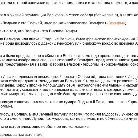
вители которой занимали престолы германских и итальянских княжеств, и да
овел в бывшей резиденция Вельфов на Утесе лебедя (Schwanstein), в замке Х
ть Людвига с его Софией, надо понять родословие Вельфов (
«Вельфы»
).
рит о том, что Вельфы - это Высшие Эльфы.
я Вельфов, или иначе - Старшие Вельфы, была франкского происхождения. 
е рода возводилось к Эдекону, гуннскому или скифскому вождю во времена А
з и было представлено в «Комнате Вельфов» замка, где провел свое детство Л
ь комнаты изображала сцены из сказаний о Вельфах - предшественниках дин
же представленная в замке история Вельфов - герцогом Генрихом-Львом, ос
а-Льва и подписывал письма своей невесте Софии её, тогда ещё жених, Людвиг
ачал себя продолжателем династии Вельфов. К тому же, день его рождения 25
наку Девы. Король вполне мог ощущать себя «астрологическим Львом» и наход
это, кстати, указывают и молниеносные вспышки его гнева, о которых упомин
олько минут король возвращал себе благодушное и равновесное состояние ду
львиную солнечность» является имя кумира Людвига II Баварского - это «Коро
огом»).
лиосу, и Солнцу, а имя Лунный получил потому, что понял мудрость Лунного св
го и смягченного Луной. Т.е. мудрость, как не прямые, и не обжигающие лучи
о мне встретилось одно необычное его толкование.
щалось в этом источнике.