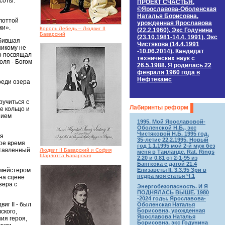
соты.
ПРОЕКТ СЧАСТЬЯ.
©Ярославова-Оболенская
Наталья Борисовна,
лоттой
урожденная Ярославова
ки».
Король Лебедь – Людвиг II
(22.2.1960). Экс Годунина
Баварский
(23.10.1981-14.4. 1991). Экс
збившая
Чистякова (14.4.1991
никому не
-10.06.2014). Кандидат
то посвящал
технических наук c
оля - Богом
26.5.1988. Я родилась 22
февраля 1960 года в
Нефтекамс
реди озера
ручиться с
Лабиринты реформ
е кольцо и
нием
1995. Мой Ярославовой-
Оболенской Н.Б., экс
Чистяковой Н.Б. 1995 год.
ля
35-летие 22.2.1995. Новый
вое время
год 1.1.1995 мой 2-й муж без
ставленный
Людвиг II Баварский и София
меня в Таиланде. Rat. Rings
Шарлотта Баварская
2.20 и 0.81 от 2-1-95 из
Бангкока с датой 21.4
Елизаветы II. 3.3.95 Зри в
тмейстером
недра моя статья Ч.1
на сцене
зера с
Энергобезопасность. И Я
ПОДНЯЛАСЬ ВЫШЕ. 1980
-2024 годы. Ярославова-
иг II - был
Оболенская Наталья
Борисовна, урожденная
ского,
Ярославова Наталья
ия героя,
Борисовна, экс Годунина