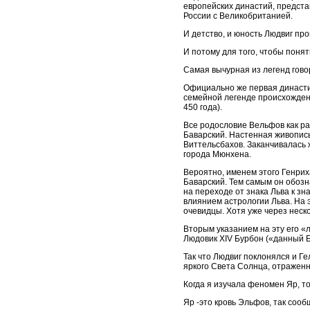
европейских династий, предста
России с Великобританией.
И детство, и юность Людвиг пр
И потому для того, чтобы поня
Самая вычурная из легенд гово
Официально же первая династи
семейной легенде происхождени
450 года).
Все родословие Вельфов как ра
Баварский. Настенная живопис
Виттельсбахов. Заканчивалась 
города Мюнхена.
Вероятно, именем этого Генрих
Баварский. Тем самым он обозн
на переходе от знака Льва к з
влиянием астрологии Льва. На 
очевидцы. Хотя уже через неск
Вторым указанием на эту его «
Людовик XIV Бурбон («данный Б
Так что Людвиг поклонялся и Ге
яркого Света Солнца, отраженно
Когда я изучала феномен Яр, т
Яр -это кровь Эльфов, так сооб