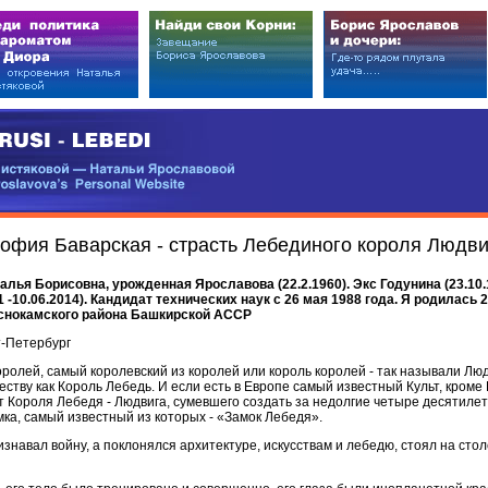
EDI
ковой — Натальи Ярославовой
vova’s Personal Website
офия Баварская - страсть Лебединого короля Людвиг
ья Борисовна, урожденная Ярославова (22.2.1960). Экс Годунина (23.10.1
91 -10.06.2014). Кандидат технических наук c 26 мая 1988 года. Я родилась
аснокамского района Башкирской АССР
т-Петербург
ролей, самый королевский из королей или король королей - так называли Людв
еству как Король Лебедь. И если есть в Европе самый известный Культ, кроме 
ьт Короля Лебедя - Людвига, сумевшего создать за недолгие четыре десятилет
мка, самый известный из которых - «Замок Лебедя».
знавал войну, а поклонялся архитектуре, искусствам и лебедю, стоял на сто