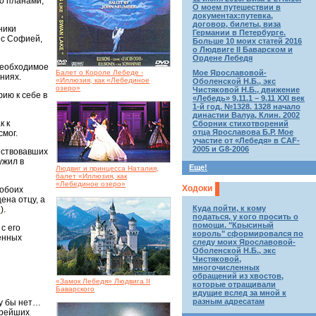
го планами,
О моем путешествии в
документах:путевка,
договор, билеты, виза
ники
Германии в Петербурге.
 с Софией,
Больше 10 моих статей 2016
о Людвиге II Баварском и
Ордене Лебедя
необходимое
Мое Ярославовой-
Балет о Короле Лебеде -
ниях.
«Иллюзия, как «Лебединое
Оболенской Н.Б., экс
озеро»
Чистяковой Н.Б., движение
ию к себе в
«Лебедь» 9.11.1 – 9.11 XXI век
1-й год. №1328. 1328 начало
династии Валуа, Клин. 2002
к к
Сборник стихотворений
отца Ярославова Б.Р. Мое
смог.
участие от «Лебедя» в CAF-
2005 и G8-2006
нствовавших
ужил в
Еще!
Людвиг и принцесса Наталия,
балет «Иллюзия, как
«Лебединое озеро»
Ходоки
 обоих
ена отцу, а
Куда пойти, к кому
»
).
податься, у кого просить о
помощи. "Крысиный
с его
король" сформировался по
ленных
следу моих Ярославовой-
Оболенской Н.Б., экс
Чистяковой,
многочисленных
обращений из хвостов,
«Замок Лебедя» Людвига II
которые отращивали
Баварского
идущие вслед за мной к
разным адресатам
му бы нет…
арейших