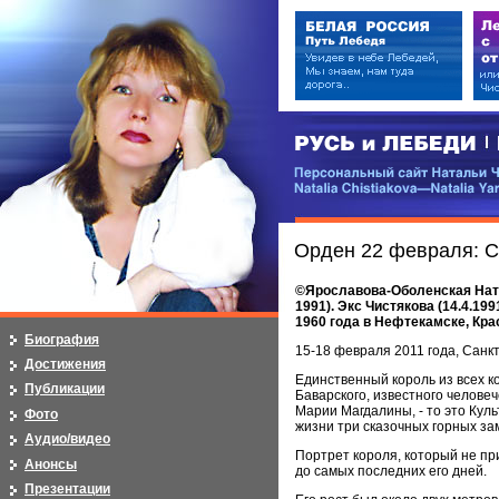
РУСЬ и ЛЕБЕДИ | RUSI — LEB
Персональный сайт Натальи Чистя
Natalia Chistiakova—Natalia Yarosla
Орден 22 февраля: С
©Ярославова-Оболенская Натал
1991). Экс Чистякова (14.4.19
1960 года в Нефтекамске, Кр
Биография
15-18 февраля 2011 года, Санк
Достижения
Единственный король из всех ко
Публикации
Баварского, известного человеч
Марии Магдалины, - то это Кул
Фото
жизни три сказочных горных за
Аудио/видео
Портрет короля, который не при
Анонсы
до самых последних его дней.
Презентации