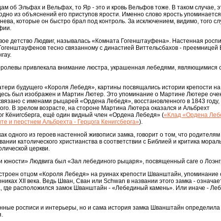
ам об Эльфах и Вельфах, то Яр - это и кровь Вельфов тоже. В таком случае, э
 одно из объяснений его приступов ярости. Именно слово ярость упоминается
нева, которые он быстро брал под контроль. За исключением, видимо, того слу
фии.
 свое детство Людвиг, называлась «Комната Гогенштауфена». Настенная роспи
огенштауфенов тесно связанному с династией Виттельсбахов - преемницей 
гау.
оролевы привлекала внимание люстра, украшенная лебедями, являющимися 
атери будущего «Короля Лебедя», картины посвящались истории крепости на
Здесь был изображен и Мартин Лютер. Это упоминание о Мартине Лютере оче
связано с именами рыцарей «Ордена Лебедя», восстановленного в 1843 году, 
кого. В зрелом возрасте, на стороне Мартина Лютера оказался и Альбрехт
ог Кёнигсберга, ещё один видный член «Ордена Лебедя» (
«Клад «Ордена Леб
те и перстнем Альбрехта - Герцога Кенигсберга»
).
ак одного из героев настенной живописи замка, говорит о том, что родителям
ании католического христианства в соответствии с Библией и критика морал
олической церкви.
а и юности» Людвига был «Зал лебединого рыцаря», посвященный саге о Лоэнг
строен отцом «Короля Лебедя» на руинах крепости Шванштайн, упоминание 
ониках XII века. Ведь Шван, Сван или Schwan в названии этого замка - означае
а, где расположился замок Шванштайн - «Лебединый камень». Или иначе - Л
енные росписи и интерьеры, но и сама история замка Шванштайн определила
.