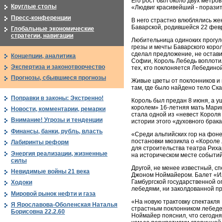
Его рост был около двух метро
Круглые столы
«Людвиг красивейший - поразите
Пресс-конференции
В него страстно влюблялись же
Баварской, родившейся 22 февр
Глобальные экономические
стратегии, навигации
Любительница одиноких прогул
грезы и мечты Баварского коро
сделал предложение, не оставил
Концепции, аналитика
Софии, Король Лебедь воплотил
Экспертиза и законотворчество
тех, кто поклоняется Лебедино
Прогнозы, сбывшиеся прогнозы
Живые цветы от поклонников и 
там, где было найдено тело Ска
Поправки в законы: Экстренно!
Король был предан 8 июня, а уш
королем» 16-летняя мать Марин
Новости, комментарии, ремарки
стала одной из «невест Корол
Внимание! Угрозы и тенденции
истории этого «духовного брака
Финансы, банки, рубль, власть
«Среди альпийских гор на фоне
постановки мюзикла о «Короле 
Лабиринты реформ
для строительства театра Риха
Энергия реализации, жизненные
на историческом месте событий
силы
Другой, не менее известный, с
Невидимые войны 21 века
Джоном Ноймайером. Балет «Ил
Гамбургской государственной о
Ходоки
лебедями, ни заколдованной 
Мировой рынок нефти и газа
«На новую трактовку спектакля 
Я Ярославова-Оболенская Наталья
страстным поклонником лебедей
Борисовна 22.2.60
Ноймайер пояснил, что сегодня