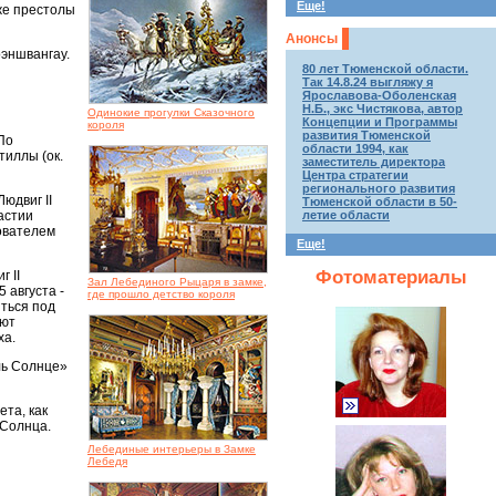
Еще!
же престолы
Анонсы
оэншвангау.
80 лет Тюменской области.
Так 14.8.24 выгляжу я
Ярославова-Оболенская
Н.Б., экс Чистякова, автор
Одинокие прогулки Сказочного
Концепции и Программы
короля
развития Тюменской
По
области 1994, как
тиллы (ок.
заместитель директора
Центра стратегии
регионального развития
юдвиг II
Тюменской области в 50-
астии
летие области
нователем
Еще!
Фотоматериалы
 II
Зал Лебединого Рыцаря в замке,
 августа -
где прошло детство короля
иться под
ают
ха.
ль Солнце»
ета, как
 Солнца.
Лебединые интерьеры в Замке
Лебедя