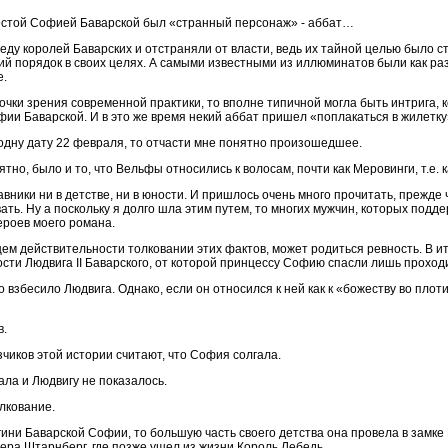
евестой Софией Баварской был «странный персонаж» - аббат…
ду королей Баварских и отстраняли от власти, ведь их тайной целью было 
ий порядок в своих целях. А самыми известными из иллюминатов были как р
е.
очки зрения современной практики, то вполне типичной могла быть интрига, 
фии Баварской. И в это же время некий аббат пришел «поплакаться в жилет
 одну дату 22 февраля, то отчасти мне понятно произошедшее.
но, было и то, что Вельфы относились к волосам, почти как Меровинги, т.е. к
вники ни в детстве, ни в юности. И пришлось очень много прочитать, прежде 
вать. Ну а поскольку я долго шла этим путем, то многих мужчин, которых подд
ероев моего романа.
щем действительности толковании этих фактов, может родиться ревность. В и
сти Людвига II Баварского, от которой принцессу Софию спасли лишь прохо
то взбесило Людвига. Однако, если он относился к ней как к «божеству во плот
в.
чиков этой истории считают, что София солгала.
ала и Людвигу не показалось.
лкование.
гини Баварской Софии, то большую часть своего детства она провела в замк
ера Штарнберг, где позже ушел из жизни Король Лебедь.