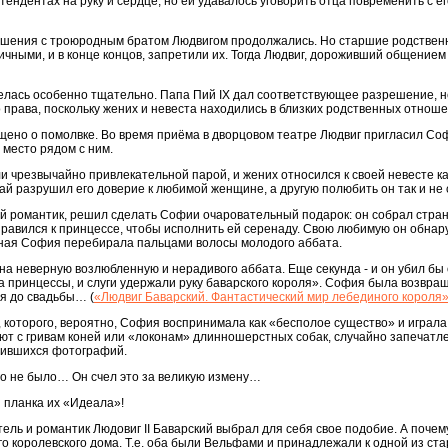
тендентах на руку и сердце, но ей удавалось уговорить отца повременить с е
ошения с троюродным братом Людвигом продолжались. Но старшие родствен
чными, и в конце концов, запретили их. Тогда Людвиг, дороживший общением
велась особенно тщательно. Папа Пий IX дал соответствующее разрешение, 
о права, поскольку жених и невеста находились в близких родственных отноше
щено о помолвке. Во время приёма в дворцовом театре Людвиг пригласил Соф
 место рядом с ним.
 чрезвычайно привлекательной парой, и жених относился к своей невесте ка
ай разрушил его доверие к любимой женщине, а другую полюбить он так и не 
й романтик, решил сделать Софии очаровательный подарок: он собрал стра
правился к принцессе, чтобы исполнить ей серенаду. Свою любимую он обнар
нная София перебирала пальцами волосы молодого аббата.
а неверную возлюбленную и нерадивого аббата. Еще секунда - и он убил бы
а принцессы, и слуги удержали руку баварского короля». София была возвращ
ня до свадьбы… (
«Людвиг Баварский. Фантастический мир лебединого короля
, которого, вероятно, София воспринимала как «бесполое существо» и играла 
рают с гривам коней или «локонам» длинношерстных собак, случайно запечат
анившихся фотографий.
его не было… Он счел это за великую измену…
н планка их «Идеала»!
тель и романтик Людовиг II Баварский выбрал для себя свое подобие. А поче
го королевского дома. Т.е. оба были Вельфами и принадлежали к одной из ст