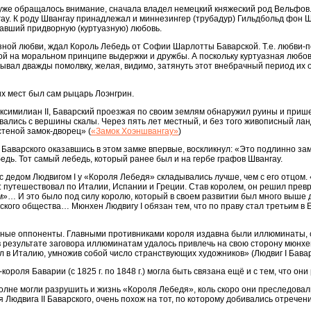
уже обращалось внимание, сначала владел немецкий княжеский род Вельфов.
у. К роду Швангау принадлежал и миннезингер (трубадур) Гильдбольд фон Ш
евавший придворную (куртуазную) любовь.
зной любви, ждал Король Лебедь от Софии Шарлотты Баварской. Т.е. любви-п
й на моральном принципе выдержки и дружбы. А поскольку куртуазная любов
дывал дважды помолвку, желая, видимо, затянуть этот внебрачный период их
тих мест был сам рыцарь Лоэнгрин.
ксимилиан II, Баварский проезжая по своим землям обнаружил руины и прише
ывались с вершины скалы. Через пять лет местный, и без того живописный л
теной замок-дворец» (
«Замок Хоэншвангау»
)
II Баварского оказавшись в этом замке впервые, воскликнул: «Это подлинно за
едь. Тот самый лебедь, который ранее был и на гербе графов Швангау.
 дедом Людвигом I у «Короля Лебедя» складывались лучше, чем с его отцом. 
 путешествовал по Италии, Испании и Греции. Став королем, он решил прев
»… И это было под силу королю, который в своем развитии был много выше 
кого общества… Мюнхен Людвигу I обязан тем, что по праву стал третьим в 
зные оппоненты. Главными противниками короля издавна были иллюминаты, с
в результате заговора иллюминатам удалось привлечь на свою сторону мюнхе
ал в Италию, умножив собой число странствующих художников» (Людвиг I Бавар
-короля Баварии (с 1825 г. по 1848 г.) могла быть связана ещё и с тем, что они
лне могли разрушить и жизнь «Короля Лебедя», коль скоро они преследовали
Людвига II Баварского, очень похож на тот, по которому добивались отречени