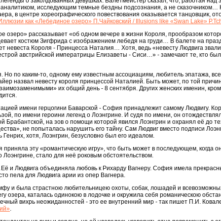
легенды о заколдованных девушках. Балетмейстер сказал, что, работая над 
оаналитиком, исследующим темные бездны подсознания, а не сказочником… К
аера, в центре хореографического повествования оказывается танцовщик, от
Иллюзии как «Лебединое озеро» П.Чайковский / Illusions like «Swan Lake» P.Tc
е озеро» рассказывает «об одном вечере в жизни Короля, прообразом котор
евает костюм Зигфрида с изображением лебедя на груди… В балете на празд
т невеста Короля - Принцесса Наталия… Хотя, ведь «невесту Людвига звали
естрой австрийской императрицы Елизаветы - Сиси…» - замечают те, кто был
. Но по каким-то, одному ему известным ассоциациям, любитель эпатажа, вс
ер назвал невесту короля принцессой Наталией. Быть может, по той причин
взаимозаменимыми» их общий день - 8 сентября. Других женских именин, кро
дится.
тацией имени герцогини Баварской - София принадлежит самому Людвигу. Ко
зой, по имени героини легенд о Лоэнгрине. И судя по имени, он отождествля
 Брабантской, на зов о помощи которой явился Лоэнгрин и охранял её до тех
ства», не попыталась нарушить его тайну. Сам Людвиг вместо подписи Лоэн
 Генрих, хотя, Лоэнгрин, безусловно был его идеалом.
ия приняла эту «романтическую игру», что быть может в последующем, когда о
о Лоэнгрине, стало для неё роковым обстоятельством.
Её и Людвига объединяла любовь к Рихарду Вагнеру. София имела прекрасны
сто пела для Людвига арии из опер Вагнера.
фу и была страстною любительницею охоты, собак, лошадей и всевозможны
гу озера, каталась одинокою в лодочке и окружила себя романическою обста
ечный вихрь неожиданностей - это ее внутренний мир - так пишет П.И. Ковал
кий»
.