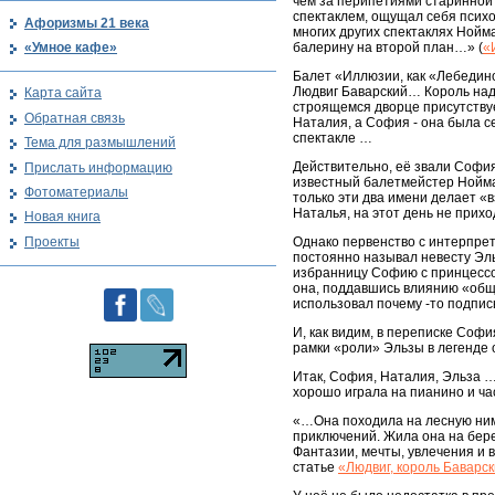
чем за перипетиями старинной 
спектаклем, ощущал себя псих
Афоризмы 21 века
многих других спектаклях Нойм
«Умное кафе»
балерину на второй план…» (
«
Балет «Иллюзии, как «Лебедино
Людвиг Баварский… Король над
Карта сайта
строящемся дворце присутствуе
Обратная связь
Наталия, а София - она была с
спектакле …
Тема для размышлений
Действительно, её звали София
Прислать информацию
известный балетмейстер Ноймай
Фотоматериалы
только эти два имени делает «
Наталья, на этот день не прихо
Новая книга
Проекты
Однако первенство с интерпре
постоянно называл невесту Эль
избранницу Софию с принцессой
она, поддавшись влиянию «обще
использовал почему -то подпись
И, как видим, в переписке Соф
рамки «роли» Эльзы в легенде 
Итак, София, Наталия, Эльза …
хорошо играла на пианино и ча
«…Она походила на лесную ним
приключений. Жила она на бере
Фантазии, мечты, увлечения и в
статье
«Людвиг, король Баварс