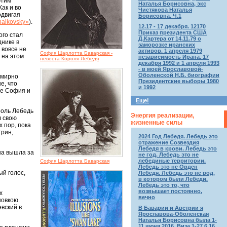
этим
Наталья Борисовна, экс
ак и во
Чистякова Наталья
одвигая
Борисовна. Ч.1
haikovsky»
).
12.17 - 17 декабря. 12170
Приказ президента США
ого стал
Д.Картера от 14.11.79 о
нике в
заморозке иранских
 вовсе не
активов. 1 апреля 1979
София Шарлотта Баварская -
 на этом
независимость Ирана. 17
невеста Короля Лебедя
декабря 1992 и 1 апреля 1993
- в моей Ярославовой-
Оболенской Н.Б. биографии
емирно
Президентские выборы 1980
е, что
и 1992
ме София и
Еще!
роль Лебедь
Энергия реализации,
л свою
жизненные силы
 пор, пока
грин,
2024 Год Лебедя. Лебедь это
отражение Созвездия
Лебедя в крови. Лебедь это
на вышла за
не год. Лебедь это не
лебединые территории.
София Шарлотта Баварская
Лебедь это не Орден
й голос,
Лебедя. Лебедь это не род,
в котором были Лебеди.
Лебедь это то, что
возвышает постоянно,
х
вечно
новкою.
евский в
В Баварии и Австрии я
Ярославова-Оболенская
Наталья Борисовна была 1-
11 июня 2016. Виза 1-27.6.16.