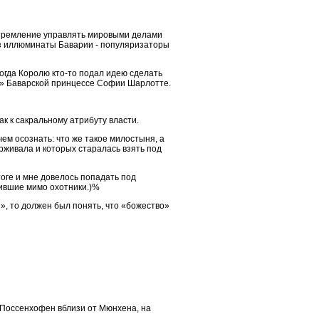
стремление управлять мировыми делами
аз иллюминаты Баварии - популяризаторы
когда Королю кто-то подал идею сделать
ку» Баварской принцессе Софии Шарлотте.
ак к сакральному атрибуту власти.
чем осознать: что же такое милостыня, а
ерживала и которых старалась взять под
тоге и мне довелось попадать под
дившие мимо охотники.)%
и», то должен был понять, что «божество»
е Поссенхофен вблизи от Мюнхена, на