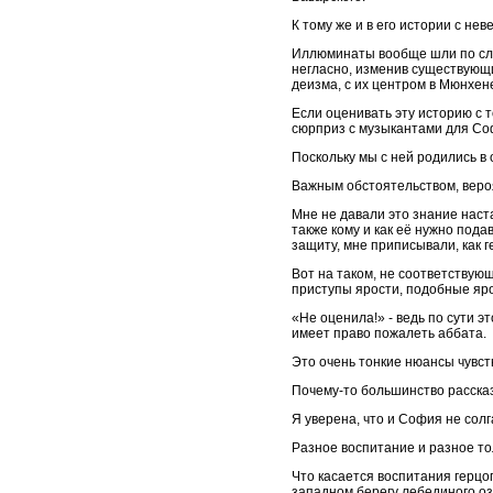
К тому же и в его истории с н
Иллюминаты вообще шли по сле
негласно, изменив существующ
деизма, с их центром в Мюнхен
Если оценивать эту историю с т
сюрприз с музыкантами для Со
Поскольку мы с ней родились в
Важным обстоятельством, вероят
Мне не давали это знание наста
также кому и как её нужно пода
защиту, мне приписывали, как г
Вот на таком, не соответствую
приступы ярости, подобные яро
«Не оценила!» - ведь по сути э
имеет право пожалеть аббата.
Это очень тонкие нюансы чувст
Почему-то большинство рассказ
Я уверена, что и София не солг
Разное воспитание и разное то
Что касается воспитания герцо
западном берегу лебединого оз