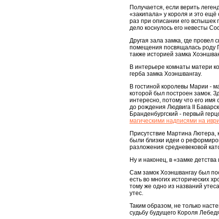
Получается, если верить легенд
«закипала» у короля и это ещё
раз при описании его вспышек г
дело коснулось его невесты Со
Другая зала замка, где провел
помещения посвящалась роду Г
также историей замка Хоэншван
В интерьере комнаты матери к
герба замка Хоэншвангау.
В гостиной королевы Марии - м
которой был построен замок. 
интересно, потому что его имя 
до рождения Людвига II Баварс
Бранденбургский - первый герц
магическими надписями на иври
Присутствие Мартина Лютера, к
были близки идеи о реформиров
разложения средневековой кат
Ну и наконец, в «замке детств
Сам замок Хоэншвангау был по
есть во многих исторических хр
тому же одно из названий утес
утес.
Таким образом, не только наст
судьбу будущего Короля Лебедя