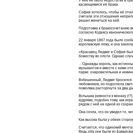
У неё не было недостатка в пре
касающимися её брака.
Софии хотелось, чтобы её отн
считали эти отношения неприли
решил жениться на ней.
Подготовка к бракосочетанию 
согласно Кодексу каноническог
22 января 1867 года было сооб
королевскую ложу, и она заняла
«Красавец Людвиг и София были
божеству во плоти. Однако случ
…Однажды король, как истинны
музыкантов и вместе с ними от
парке: очаровательная и неви
Взбешенный, Людвиг бросился н
любовников, но подоспела свит
помолвка расторгнута за два д
Вспышка ревности к монаху (!?)
кудрями, подобно тому, как иг
рядом с ней на одной из сохр
Она сочла, что он увидел то, ч
Как высока была у обеих сторо
Считается, что одинокий мечта
Ведь оба они были из Баварско