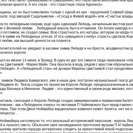
в, его тело было тренировано и совершенно, его глаза были инопланетной кра
льная красота. А его глаза - это страстные глаза Адониса».
нщины, но он был помолвлен только с одной из них - герцогиней Софией Шар
аля, под звездой Садальмелик - «Сосуд в Живой водой» или «Счастье влады
ок по лебединым озерам, ещё один одинокий Лебедь, нечаянным жестом ра
ля о Великой любви… Лебединый король был в отчаянии. Он более никогда и 
 потомков, не создал семьи. Всю страстность его натуры, которую он когда-
 в замки на Лебединых утесах. И эта «рвущаяся к небу» страсть сделала Кор
й любви, как высшей ценности на планете.
почитателей не увядают в часовне замка Лебедя и на Кресте, воздвигнутом с
зочного короля.
ел из жизни 13 июня, в Троицу. В одну из дат его смерти сюда приезжала «об
ы Цветаевой - Мария Майн. Она бросила в воду, рядом с крестом обручально
я Лебедя». А «Лебединый стан» её дочери Марины Цветаевой стал продолже
».
 замков Людвига Баварского, уже в наши дни, построен музыкальный театр д
Людвиге II». Театр создан по проектам Короля Лебедя, предназначенным в с
рда Вагнера в Мюнхене. Людвиг - это единственный в своем роде мюзикл, по
».
пектакль -сенсация о Короле Лебеде создан американским и германским бале
люзии - как «Лебединое озеро» по мотивам П.Чайковского был представлен 
перы. При этом Джон Ноймайер кардинально изменил сюжет балета: нет ни о
принцессы…
Ноймайера натолкнуло то, что реальный исторический персонаж - король Людв
 и лунного света. Объясняя свое неожиданное прочтение музыки П.И.Чайков
шнему зрителю гораздо интереснее следить за прихотливой игрой подсознан