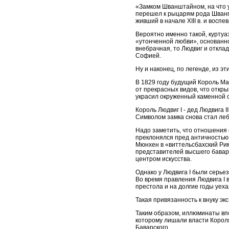
«Замком Шванштайном, на что 
перешел к рыцарям рода Шванга
живший в начале XIII в. и восп
Вероятно именно такой, куртуа
«утонченной любви», основанно
внебрачная, то Людвиг и откла
Софией.
Ну и наконец, по легенде, из э
В 1829 году будущий Король Ма
от прекрасных видов, что откр
украсил окруженный каменной с
Король Людвиг I - дед Людвига 
Символом замка снова стал леб
Надо заметить, что отношения с
преклонялся пред античностью:
Мюнхен в «виттельсбахский Рим
представителей высшего баварс
центром искусства.
Однако у Людвига I были серье
Во время правления Людвига I 
престола и на долгие годы уех
Такая привязанность к внуку экс
Таким образом, иллюминаты впо
которому лишали власти Короля 
Баварского.