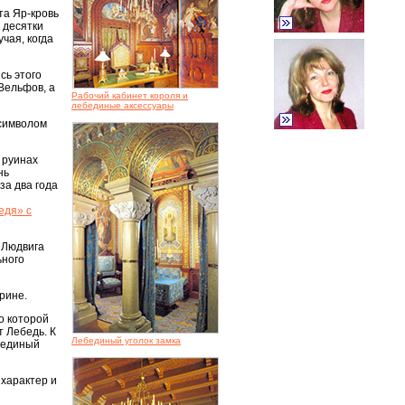
та Яр-кровь
 десятки
чая, когда
сь этого
Вельфов, а
Рабочий кабинет короля и
лебединые аксессуары
символом
 руинах
нь
за два года
едя» с
 Людвига
ьного
рине.
о которой
т Лебедь. К
Лебединый уголок замка
ебединый
 характер и