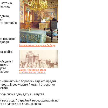
 Затем он
вангау,
одвига,
ь -
 отношений с
л в восторг
андшафт
Жилая комната короля Лебедя
мок фей!».
«Людвиг I
ратить
даже
Замок Лебедя на этапе
Европе
строительства, 1881 г.
 ними активно боролись еще его предки.
нцев… В результате Людвиг I отрекся от
ский).
 родились в одну дату 25 августа.
 весь род. По крайней мере, сценарий, по
я от власти его деда Людвига I