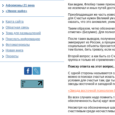
Как видим, Флобер также призн
Афоризмы 21 века
не исключал и иных путей дост
«Умное кафе»
Преобладающая же часть извест
для Счастья нужен Великий ум 
Карта сайта
сказать, что это аномалия, ун
Обратная связь
Таким образом, четко обозначи
отметке» (Безумие). Для полно
Тема для размышлений
После таких выводов, получен
Прислать информацию
эмигрируют из России, а проце
Фотоматериалы
социальные объекты бросается 
тем более, бить тревогу, если
Новая книга
Проекты
Второй вопрос: а как быть со 
группа и только её стремление
Поиску ответа на этот вопрос
С одной стороны называются са
можно в поисках счастья искать
условия для счастья там, где 
звезды восточной и западной п
«Звезда восточной психологии 
Во всех случаях надо помнить т
обеспеченность быта) идут все
Несмотря на обозначенные шанс
счастливым среди несчастлив