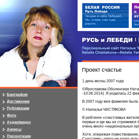
РУСЬ и ЛЕБЕДИ | RUSI — LEB
Персональный сайт Натальи Чистя
Natalia Chistiakova—Natalia Yarosla
Проект счастье
1 день весны 2007 года
©Ярославова-Оболенская Наталь
-10.06.2014). Я родилась 22 ф
Биография
Достижения
В 2007 году моя фамилия была 
Публикации
© Наталья ЧИСТЯКОВА
Фото
В рейтинге «счастливых жителе
первые и где мы не стремимся 
Аудио/видео
очень много «национальных пр
Анонсы
Хотя, опережая повествование,
Презентации
Счастливы, никто не хочет исп