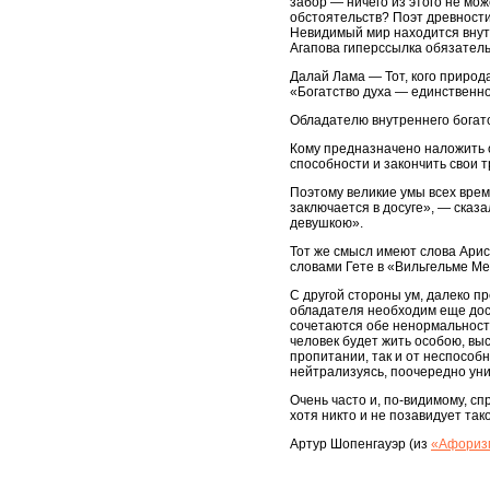
забор — ничего из этого не мо
обстоятельств? Поэт древности
Невидимый мир находится внутри
Агапова гиперссылка обязател
Далай Лама — Тот, кого природ
«Богатство духа — единственно
Обладателю внутреннего богатс
Кому предназначено наложить о
способности и закончить свои т
Поэтому великие умы всех време
заключается в досуге», — сказа
девушкою».
Тот же смысл имеют слова Арис
словами Гете в «Вильгельме Мей
С другой стороны ум, далеко п
обладателя необходим еще досуг
сочетаются обе ненормальности
человек будет жить особою, вы
пропитании, так и от неспособн
нейтрализуясь, поочередно уни
Очень часто и, по-видимому, с
хотя никто и не позавидует так
Артур Шопенгауэр (из
«Афоризм