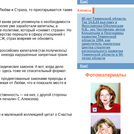
Еще!
Любви и Страха, то приоткрывается также
Анонсы
80 лет Тюменской области.
й канве речи упомянула о необходимости
Так 14.8.24 выгляжу я
ногие уже заработали капиталы, а
Ярославова-Оболенская
Н.Б., экс Чистякова, автор
е-политике, который «снимет страхи». Но
Концепции и Программы
йдерство перешло в сферу отношений с
развития Тюменской
СЖ, страх вовремя не обновить
области 1994, как
заместитель директора
Центра стратегии
российских капиталов (так получилось)
регионального развития
а некогда нарушенные запретные грани.
Тюменской области в 50-
летие области
Еще!
дических законов. А вот, когда дело
— здесь тоже не спасительный формат.
Фотоматериалы
и, продиктованные законами природы и
лекая от Любви, что и показало место в
ственность — на них, с другой стороны
я печали» С.Алексеев).
 и маленькой коллекцией цитат о Счастье