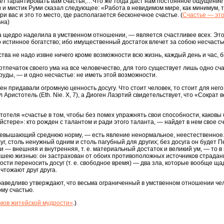
жет гарантировать вам счастья,…Что же тогда даст нам постоянное ощущение 
 и мистик Руми сказал следующее: «Работа в невидимом мире, как минимум, т
 вас и это то место, где располагается бесконечное счастье. (
Счастье — это
ьна)
а щедро наделила в умственном отношении, — является счастливее всех. Это 
 истинное богатство; ибо имущественный достаток влечет за собою несчасть
тва не надо извне ничего кроме возможности всю жизнь, каждый день и час, 
тпечаток своего ума на все человечество, для того существует лишь одно сча
руды, — и одно несчастье: не иметь этой возможности.
н придавали огромную ценность досугу. Что стоит человек, то стоит для него 
л Аристотель (Eth. Nie. X, 7), а Диоген Лаэртий свидетельствует, что «Сокра
тотеля «счастье в том, чтобы без помех упражнять свои способности, каковы 
стере»: кто рожден с талантом и ради этого таланта, — найдет в нем свое сч
ревышающий среднюю норму, — есть явление ненормальное, неестественное. Н
, столь ненужный одним и столь пагубный для других; без досуга он будет Пе
 — внешняя и внутренняя, т. е. материальный достаток и великий ум, — то в 
сшею жизнью: он застрахован от обоих противоположных источников страданий 
ости переносить досуг (т. е. свободное время) — два зла, которые вообще щад
чтожают друг друга.
праведливо утверждают, что весьма ограниченный в умственном отношении че
ому счастью.
ов житейской мудрости»
.)