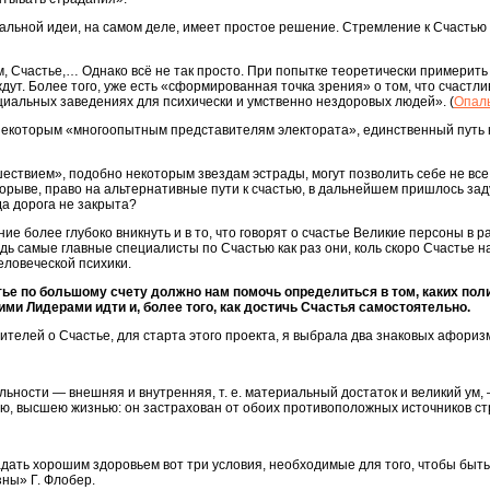
нальной идеи, на самом деле, имеет простое решение. Стремление к Счастью 
ям, Счастье,… Однако всё не так просто. При попытке теоретически примерит
ждут. Более того, уже есть «сформированная точка зрения» о том, что счастли
пециальных заведениях для психически и умственно нездоровых людей». (
Опаль
некоторым «многоопытным представителям электората», единственный путь к 
ествием», подобно некоторым звездам эстрады, могут позволить себе не все, 
порыве, право на альтернативные пути к счастью, в дальнейшем пришлось заду
да дорога не закрыта?
е более глубоко вникнуть и в то, что говорят о счастье Великие персоны в р
Ведь самые главные специалисты по Счастью как раз они, коль скоро Счастье 
еловеческой психики.
тье по большому счету должно нам помочь определиться в том, каких пол
ими Лидерами идти и, более того, как достичь Счастья самостоятельно.
телей о Счастье, для старта этого проекта, я выбрала два знаковых афориз
ьности — внешняя и внутренняя, т. е. материальный достаток и великий ум, 
ою, высшею жизнью: он застрахован от обоих противоположных источников с
адать хорошим здоровьем вот три условия, необходимые для того, чтобы быть
зны» Г. Флобер.