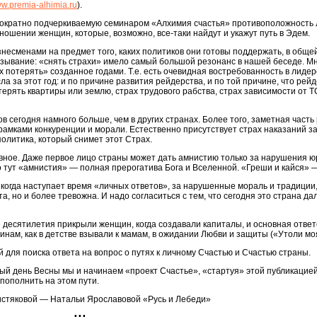
w.premia-alhimia.ru
).
днократно подчеркиваемую семинаром «Алхимия счастья» противоположность 
ношении женщин, которые, возможно, все-таки найдут и укажут путь в Эдем.
знесменами на предмет того, каких политиков они готовы поддержать, в обще
казывание: «снять страхи» имело самый большой резонанс в нашей беседе. М
потерять» созданное годами. Т.е. есть очевидная востребованность в лидер
ла за этот год: и по причине развития рейдерства, и по той причине, что ре
ерять квартиры или землю, страх трудового рабства, страх зависимости от Т
 сегодня намного больше, чем в других странах. Более того, заметная часть 
 рамками конкуренции и морали. Естественно присутствует страх наказаний з
политика, который снимет этот Страх.
авное. Даже первое лицо страны может дать амнистию только за нарушения юри
о тут «амнистия» — полная прерогатива Бога и Вселенной. «Греши и кайся» 
 когда наступает время «личных ответов», за нарушенные мораль и традици
а, но и более тревожна. И надо согласиться с тем, что сегодня это страна да
 десятилетия прикрыли женщин, когда создавали капиталы, и основная ответ
инам, как в детстве взывали к мамам, в ожидании Любви и защиты («Утоли мо
й для поиска ответа на вопрос о путях к личному Счастью и Счастью страны.
ый день Весны мы и начинаем «проект Счастье», «стартуя» этой публикацией
пополнить на этом пути.
стяковой — Натальи Ярославовой «Русь и Лебеди»