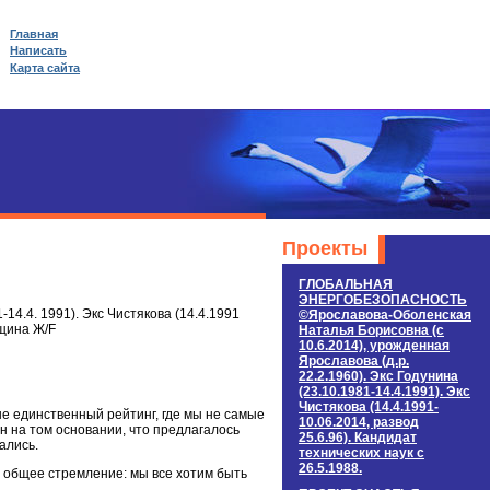
Главная
Написать
Карта сайта
Проекты
ГЛОБАЛЬНАЯ
ЭНЕРГОБЕЗОПАСНОСТЬ
4.4. 1991). Экс Чистякова (14.4.1991
©Ярославова-Оболенская
нщина Ж/F
Наталья Борисовна (c
10.6.2014), урожденная
Ярославова (д.р.
22.2.1960). Экс Годунина
(23.10.1981-14.4.1991). Экс
Чистякова (14.4.1991-
о не единственный рейтинг, где мы не самые
10.06.2014, развод
н на том основании, что предлагалось
25.6.96). Кандидат
ались.
технических наук c
26.5.1988.
о общее стремление: мы все хотим быть