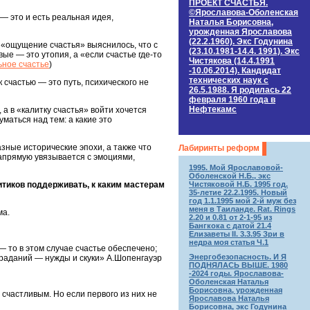
ПРОЕКТ СЧАСТЬЯ.
©Ярославова-Оболенская
— это и есть реальная идея,
Наталья Борисовна,
урожденная Ярославова
(22.2.1960). Экс Годунина
ь «ощущение счастья» выяснилось, что с
(23.10.1981-14.4. 1991). Экс
вые — это утопия, а «если счастье где-то
Чистякова (14.4.1991
ное счастье
)
-10.06.2014). Кандидат
технических наук c
счастью — это путь, психического не
26.5.1988. Я родилась 22
февраля 1960 года в
Нефтекамс
а в «калитку счастья» войти хочется
маться над тем: а какие это
азные исторические эпохи, а также что
Лабиринты реформ
напрямую увязывается с эмоциями,
1995. Мой Ярославовой-
Оболенской Н.Б., экс
Чистяковой Н.Б. 1995 год.
итиков поддерживать, к каким мастерам
35-летие 22.2.1995. Новый
год 1.1.1995 мой 2-й муж без
меня в Таиланде. Rat. Rings
ма.
2.20 и 0.81 от 2-1-95 из
Бангкока с датой 21.4
Елизаветы II. 3.3.95 Зри в
недра моя статья Ч.1
— то в этом случае счастье обеспечено;
Энергобезопасность. И Я
траданий — нужды и скуки» А.Шопенгауэр
ПОДНЯЛАСЬ ВЫШЕ. 1980
-2024 годы. Ярославова-
Оболенская Наталья
Борисовна, урожденная
 счастливым. Но если первого из них не
Ярославова Наталья
Борисовна, экс Годунина