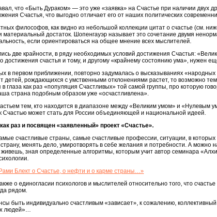
авал, что «Быть Дураком» — это уже «заявка» на Счастье при наличии двух д
ижения Счастья, что выгодно отличает его от наших политических современни
ных философов, как видно из небольшой коллекции цитат о счастье (см. ниже
и материальный достаток. Шопенгауэр называет это сочетание двумя ненорм
икальность, если ориентироваться на общее мнение всех мыслителей.
лись две крайности, в ряду необходимых условий достижения Счастья: «Велики
го достижения счастья и тому, и другому «крайнему состоянию ума», нужен е
ных в первом приближении, повторно задумалась о высказываниях «народных
нт детей, рождающихся с умственными отклонениями растет, то возможно тем
в глаза как раз «популяция Счастливых» той самой группы, про которую гово
 наша страна подобным образом уже «осчастливлена».
Счастьем тем, кто находится в диапазоне между «Великим умом» и «Нулевым
 к Счастью может стать для России объединяющей и национальной идеей.
, как раз и посвящен «заявленный» проект «Счастье».
мые счастливые страны, самые счастливые профессии, ситуации, в которых 
 страну, менять дело, умиротворять в себе желания и потребности. А можно 
ты живешь, зная определенные алгоритмы, которым учит автор семинара «Алхи
сихологии.
Рами Блект о Счастье, о нефти и о карме страны…»
акже о единогласии психологов и мыслителей относительно того, что счастье
гда рядом.
ы быть индивидуально счастливым «зависает», к сожалению, коллективный к
ых людей»…