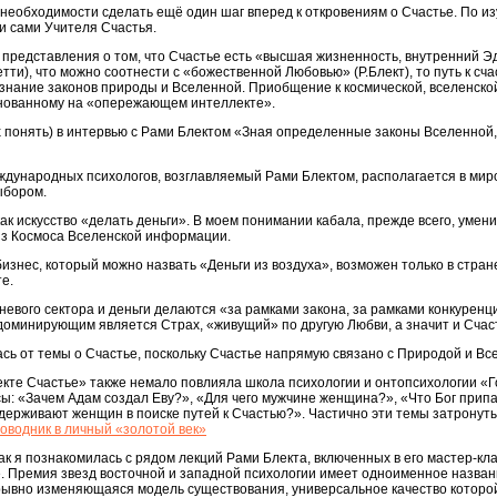
необходимости сделать ещё один шаг вперед к откровениям о Счастье. По и
и сами Учителя Счастья.
 представления о том, что Счастье есть «высшая жизненность, внутренний Э
ти), что можно соотнести с «божественной Любовью» (Р.Блект), то путь к сча
познание законов природы и Вселенной. Приобщение к космической, вселенско
снованному на «опережающем интеллекте».
понять) в интервью с Рами Блектом «Зная определенные законы Вселенной, 
дународных психологов, возглавляемый Рами Блектом, располагается в миро
ыбором.
как искусство «делать деньги». В моем понимании кабала, прежде всего, умен
из Космоса Вселенской информации.
бизнес, который можно назвать «Деньги из воздуха», возможен только в стран
е.
еневого сектора и деньги делаются «за рамками закона, за рамками конкуренци
 доминирующим является Страх, «живущий» по другую Любви, а значит и Счас
лась от темы о Счастье, поскольку Счастье напрямую связано с Природой и Вс
кте Счастье» также немало повлияла школа психологии и онтопсихологии «Г
ы: «Зачем Адам создал Еву?», «Для чего мужчине женщина?», «Что Бог прип
держивают женщин в поиске путей к Счастью?». Частично эти темы затронут
оводник в личный «золотой век»
как я познакомилась с рядом лекций Рами Блекта, включенных в его мастер-к
е. Премия звезд восточной и западной психологии имеет одноименное назва
рывно изменяющаяся модель существования, универсальное качество которой