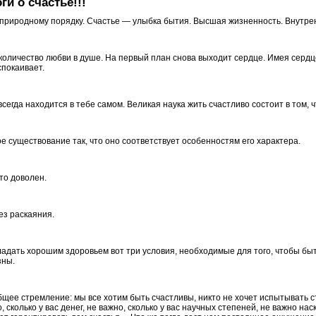
и о счастье!!!
 природному порядку. Счастье — улыбка бытия. Высшая жизненность. Внутр
оличество любви в душе. На первый план снова выходит сердце. Имея сердц
спокаивает.
всегда находится в тебе самом. Великая наука жить счастливо состоит в том, 
ое существование так, что оно соответствует особенностям его характера.
то доволен.
ез раскаяния.
ладать хорошим здоровьем вот три условия, необходимые для того, чтобы быт
зны.
щее стремление: мы все хотим быть счастливы, никто не хочет испытывать 
 сколько у вас денег, не важно, сколько у вас научных степеней, не важно на