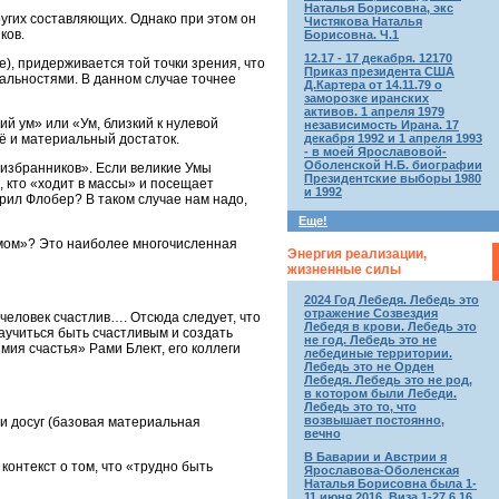
Наталья Борисовна, экс
ругих составляющих. Однако при этом он
Чистякова Наталья
ков.
Борисовна. Ч.1
12.17 - 17 декабря. 12170
), придерживается той точки зрения, что
Приказ президента США
альностями. В данном случае точнее
Д.Картера от 14.11.79 о
заморозке иранских
активов. 1 апреля 1979
й ум» или «Ум, близкий к нулевой
независимость Ирана. 17
декабря 1992 и 1 апреля 1993
щё и материальный достаток.
- в моей Ярославовой-
Оболенской Н.Б. биографии
 избранников». Если великие Умы
Президентские выборы 1980
, кто «ходит в массы» и посещает
и 1992
рил Флобер? В таком случае нам надо,
Еще!
 умом»? Это наиболее многочисленная
Энергия реализации,
жизненные силы
2024 Год Лебедя. Лебедь это
отражение Созвездия
человек счастлив…. Отсюда следует, что
Лебедя в крови. Лебедь это
научиться быть счастливым и создать
не год. Лебедь это не
мия счастья» Рами Блект, его коллеги
лебединые территории.
Лебедь это не Орден
Лебедя. Лебедь это не род,
в котором были Лебеди.
Лебедь это то, что
возвышает постоянно,
 и досуг (базовая материальная
вечно
В Баварии и Австрии я
онтекст о том, что «трудно быть
Ярославова-Оболенская
Наталья Борисовна была 1-
11 июня 2016. Виза 1-27.6.16.