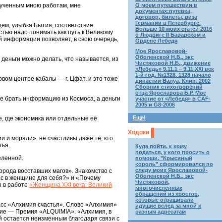
зученным мною работам, мне
О моем путешествии в
документах:путевка,
договор, билеты, виза
Германии в Петербурге.
дем, улыбка Бытия, соответствие
Больше 10 моих статей 2016
стью надо понимать как путь к Великому
о Людвиге II Баварском и
й информации позволяет, в свою очередь,
Ордене Лебедя
Мое Ярославовой-
Оболенской Н.Б., экс
деньги можно делать, что называется, из
Чистяковой Н.Б., движение
«Лебедь» 9.11.1 – 9.11 XXI век
1-й год. №1328. 1328 начало
вом центре кабалы — г. Цфат. и это тоже
династии Валуа, Клин. 2002
Сборник стихотворений
отца Ярославова Б.Р. Мое
ие брать информацию из Космоса, а деньги
участие от «Лебедя» в CAF-
2005 и G8-2006
Еще!
е, где экономика или отдельные её
Ходоки
и и морали», не счастливы даже те, кто
тья.
Куда пойти, к кому
податься, у кого просить о
еленной.
помощи. "Крысиный
король" сформировался по
следу моих Ярославовой-
орода восставших магов». Знакомство с
Оболенской Н.Б., экс
ас в женщине для себя?» и «Почему
Чистяковой,
ы в работе
«Женщина XXI века: Великий
многочисленных
обращений из хвостов,
которые отращивали
ласс «Алхимия счастья». Слово «Алхимия»
идущие вслед за мной к
ние — Премия «ALQUIMIA». «Алхимия, в
разным адресатам
 остается неизменным благодаря связи с