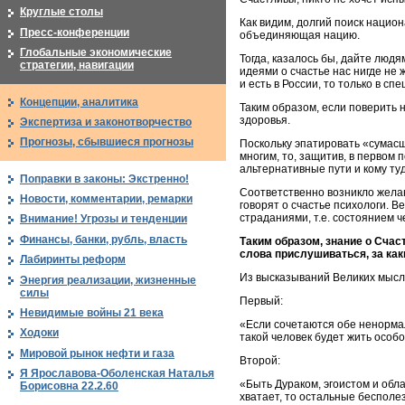
Круглые столы
Как видим, долгий поиск нацио
Пресс-конференции
объединяющая нацию.
Глобальные экономические
Тогда, казалось бы, дайте люд
стратегии, навигации
идеями о счастье нас нигде не 
и есть в России, то только в с
Концепции, аналитика
Таким образом, если поверить 
здоровья.
Экспертиза и законотворчество
Прогнозы, сбывшиеся прогнозы
Поскольку эпатировать «сумасш
многим, то, защитив, в первом 
альтернативные пути и кому ту
Поправки в законы: Экстренно!
Соответственно возникло желани
Новости, комментарии, ремарки
говорят о счастье психологи. 
страданиями, т.е. состоянием ч
Внимание! Угрозы и тенденции
Финансы, банки, рубль, власть
Таким образом, знание о Счас
слова прислушиваться, за как
Лабиринты реформ
Из высказываний Великих мысли
Энергия реализации, жизненные
силы
Первый:
Невидимые войны 21 века
«Если сочетаются обе ненормал
Ходоки
такой человек будет жить особ
Мировой рынок нефти и газа
Второй:
Я Ярославова-Оболенская Наталья
«Быть Дураком, эгоистом и обл
Борисовна 22.2.60
хватает, то остальные бесполе