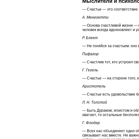
Мыслители и психолог
— Счастье — это соответствие
А. Менегетти
— Основа счастливой жизни — к
человек всегда вдохновляет и у
Р. Блект
— Не гоняйся за счастьем: оно 
Пифагор
— Счастлив тот, кто устроил св
Г. Гегель
— Счастье — на стороне того, к
Аристотель
— Счастье есть удовольствие б
Л. Н. Толстой
— Быть Дураком, эгоистом и об
хватает, то остальные бесполе
Г. Флобер
— Всех нас объединяет одно об
связывает нас вместе. Не важно,