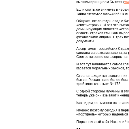
высшим принципом Бытия» (
ww
Если опять же вникнуть в нео
тайна «мужских ожиданий» в от
Общаясь около года назад с би
«снять страхи». И вот это выс
доминирующим является «страх 
область страхов слишком вырос
физическими лицами. Страх пот
документы.
Ассортимент российских Страхов
сделана за рамками закона, за
Соответственно есть спрос на 
И вот тут начинается самое гл
касается моральных законов, т
Страна находится в состоянии,
бытия. Россия ныне более богат
«рейтинге счастья» № 172.
С одной стороны мужчины в эти
теперь уже они взывают к женщ
Как видим, есть много основани
Именно поэтому сегодня в перв
«портфель» которых надеемся 
Персональный сайт Натальи Чи