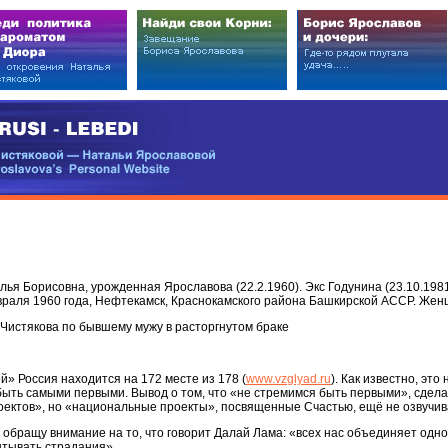
EDI
ковой — Натальи Ярославовой
vova’s Personal Website
я Борисовна, урожденная Ярославова (22.2.1960). Экс Годунина (23.10.1981-1
евраля 1960 года, Нефтекамск, Краснокамского района Башкирской АССР. Же
Чистякова по бывшему мужу в расторгнутом браке
й» Россия находится на 172 месте из 178 (
www.vzglyad.ru
). Как известно, эт
быть самыми первыми. Вывод о том, что «не стремимся быть первыми», сдела
оектов», но «национальные проекты», посвященные Счастью, ещё не озвучив
 обращу внимание на то, что говорит Далай Лама: «всех нас объединяет одн
ытывать страдания».