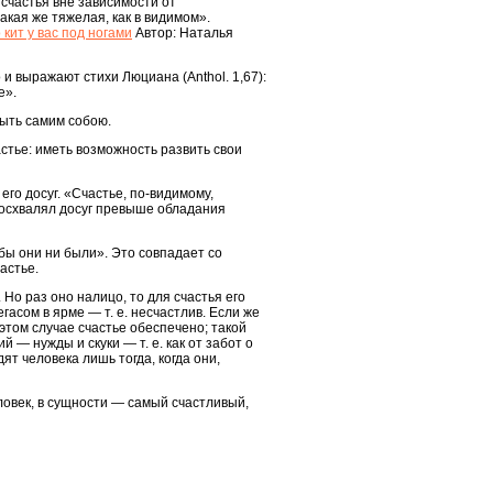
счастья вне зависимости от
акая же тяжелая, как в видимом».
 кит у вас под ногами
Автор: Наталья
и выражают стихи Люциана (Anthol. 1,67):
е».
быть самим собою.
стье: иметь возможность развить свои
его досуг. «Счастье, по-видимому,
т восхвалял досуг превыше обладания
бы они ни были». Это совпадает со
астье.
о раз оно налицо, то для счастья его
гасом в ярме — т. е. несчастлив. Если же
этом случае счастье обеспечено; такой
— нужды и скуки — т. е. как от забот о
ят человека лишь тогда, когда они,
ловек, в сущности — самый счастливый,