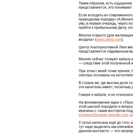
Таким образом, есть ощущение 
представляется, это понимают 
Если исходить из современного
природному порядку» (А.Менегет
уму, в первую очередь, через 
прийти к прибыльному Делу, о
Многое открыто (для желающих 
воздуха» (
www.alterp.com
).
Центр Альтернативной Лиги меж
представляется обдуманным в
Многие сейчас толкуют кабалу 
— следствие этой полученной 
При этом с моей точки зрения, 
секторы основаны на интеллект
В стране же, где высока доля т
эти капиталы имеет, поскольку
Говоря о кабале, я не отклони
На возникновение идеи о «Прое
этой школой породило и вопрос
мужчины с таким восторгом под
алхимик Великих мужчин или пр
Статья написана ещё до того, 
тут надо выделить как ключево
данном контексте — это непре