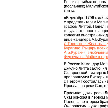
Россию прибыл полном
(посланник) Мальтийско
Литта:
«В декабре 1796 г. для
с представителем Мальт
графом Литтой, Павел I
государственного канцл
коллегии иностранных д
вице-канцлера А.Б.Кура
Л.Толстого и Железная 
Курагино. Рыцарь всех 
А.Б.Куракин, влюбленны
Ферзена на Мойке в гор
В России Командор Мал
Джулио Литта заключил 
Скавронской - матерью
праправнучки Екатерины
с Петром I состоялась н
Ярослав на реке Сан, в
Приемная дочь графа Л
Скавронская в первом 
Пален, а во втором бра
Ожаровским, - уже граф