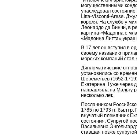
могущественными кондо
унаследовал состояние
Litta-Visconti-Arese. Д
короля. На службе у ми
Леонардо да Винчи, в ре
картина «Мадонна с мл
«Мадонна Литта» украш
В 17 лет он вступил в о
своему названию прилаг
морских компаний стал 
Дипломатические отнош
установились со времен 
Шереметьев (1652-1719),
Екатерина II уже через 
направляла на Мальту р
несколько лет.
Посланником Российско
1785 по 1793 гг. был гр
внучатый племянник Ека
состояния. Супругой по
Васильевна Энгельгардт
ставшая позже супругой