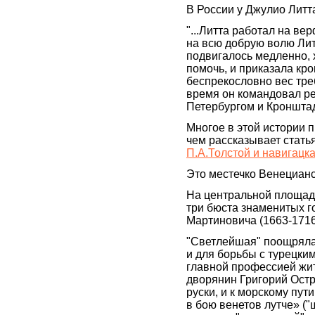
В России у Джулио Литта
"...Литта работал на в
на всю добрую волю Лит
подвигалось медленно, 
помочь, и приказала кр
беспрекословно вес тре
время он командовал ре
Петербургом и Кронштад
Многое в этой истории 
чем рассказывает стать
П.А.Толстой и навигацк
Это местечко Венециан
На центральной площад
три бюста знаменитых г
Мартиновича (1663-1716)
"Светлейшая" поощряла 
и для борьбы с турецки
главной профессией жите
дворянин Григорий Остро
руски, и к морскому пут
в бою венетов лутче» ("ш