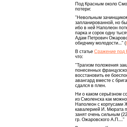
Под Красным около Смо
потери:
"Невольным зачинщиком
запланированной, но бы
ибо в ней Наполеон пот
парка и сорок одну тыся
Адам Петрович Ожаровс
обидчику молодости..." (
В статье
Сражение под 
что:
"Трагизм положения зак
понесенных французской
восстановить ее боеспо
авангард вместе с бриг
сдался в плен.
Ни о каком серьёзном с
из Смоленска как можно 
Наполеон с корпусами Ж
кавалерией И. Мюрата по
занят очень сильным (22
гр. Ожаровского А.П...."