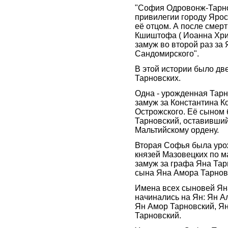
"София Одровонж-Тарн
привилегии городу Яро
её отцом. А после смер
Кшиштофа ( Иоанна Хр
замуж во второй раз за 
Сандомирского".
В этой истории было дв
Тарновских.
Одна - урожденная Тар
замуж за Константина К
Острожского. Её сыном
Тарновский, оставивши
Мальтийскому ордену.
Вторая Софья была уро
князей Мазовецких по м
замуж за графа Яна Тар
сына Яна Амора Тарнов
Имена всех сыновей Ян
начинались на Ян: Ян А
Ян Амор Тарновский, 
Тарновский.