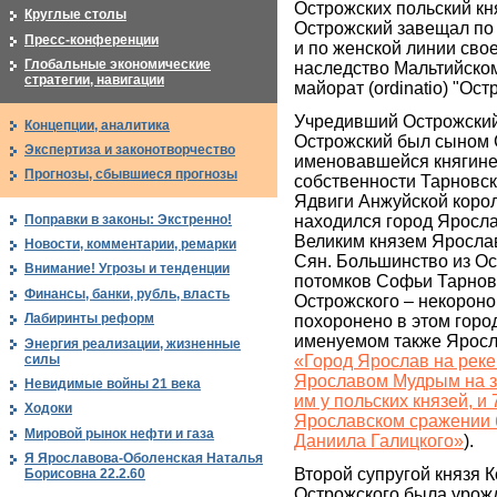
Острожских польский кн
Круглые столы
Острожский завещал по
Пресс-конференции
и по женской линии сво
Глобальные экономические
наследство Мальтийском
стратегии, навигации
майорат (ordinatio) "Ос
Учредивший Острожский
Концепции, аналитика
Острожский был сыном 
Экспертиза и законотворчество
именовавшейся княгиней
Прогнозы, сбывшиеся прогнозы
собственности Тарновс
Ядвиги Анжуйской кор
Поправки в законы: Экстренно!
находился город Яросл
Великим князем Яросла
Новости, комментарии, ремарки
Сян. Большинство из Ос
Внимание! Угрозы и тенденции
потомков Софьи Тарнов
Финансы, банки, рубль, власть
Острожского – некороно
Лабиринты реформ
похоронено в этом город
именуемом также Яросл
Энергия реализации, жизненные
силы
«Город Ярослав на реке
Ярославом Мудрым на з
Невидимые войны 21 века
им у польских князей, и
Ходоки
Ярославском сражении 
Мировой рынок нефти и газа
Даниила Галицкого»
).
Я Ярославова-Оболенская Наталья
Второй супругой князя 
Борисовна 22.2.60
Острожского была урож