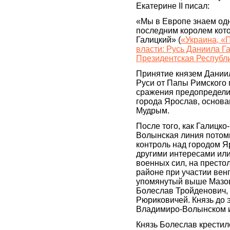
Екатерине II писал:
«Мы в Европе знаем одн
последним королем кот
Галицкий» (
«Украина, «
власти: Русь Даниила Г
Президентская Республ
Принятие князем Дании
Руси от Папы Римского 
сражения предопредели
города Ярослав, основ
Мудрым.
После того, как Галицк
Волынская линия потом
контроль над городом Яро
другими интересами ил
военных сил, на престо
районе при участии вен
упомянутый выше Мазов
Болеслав Тройденович,
Рюриковичей. Князь до 
Владимиро-Волынском 
Князь Болеслав крестил