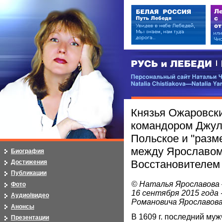
РУСЬ и ЛЕБЕДИ | RUSI — LEB
Персональный сайт Натальи Чистя
Natalia Chistiakova—Natalia Yarosla
Князья Ожаровски
командором Джул
Польское и "разм
между Ярославом
Биография
Восстановителем
Достижения
Публикации
© Наталья Ярославова 
Фото
16 сентября 2015 года 
Аудио/видео
Романовича Ярославов
Анонсы
В 1609 г. последний муж
Презентации