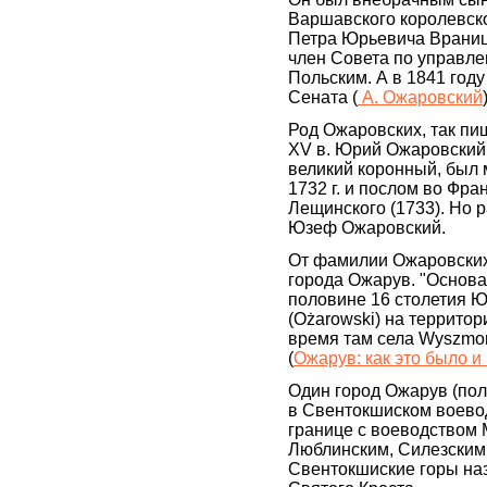
Варшавского королевско
Петра Юрьевича Враниц
член Совета по управл
Польским. А в 1841 году
Сената (
А. Ожаровский
Род Ожаровских, так пиш
XV в. Юрий Ожаровский (
великий коронный, был
1732 г. и послом во Фр
Лещинского (1733). Но 
Юзеф Ожаровский.
От фамилии Ожаровских
города Ожарув. "Основа
половине 16 столетия 
(Ożarowski) на территор
время там села Wyszmo
(
Ожарув: как это было и 
Один город Ожарув (пол
в Свентокшиском воевод
границе с воеводством 
Люблинским, Силезским
Свентокшиские горы на