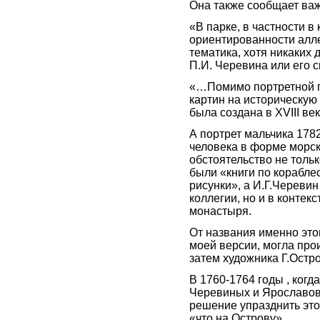
Она также сообщает ва
«В парке, в частности в
ориентированности алл
тематика, хотя никаких
П.И. Черевина или его 
«…Помимо портретной г
картин на историческую
была создана в XVIII век
А портрет мальчика 1782
человека в форме морск
обстоятельство не тольк
были «книги по корабле
рисунки», а И.Г.Череви
коллегии, но и в контек
монастыря.
От названия именно это
моей версии, могла про
затем художника Г.Остро
В 1760-1764 годы , когд
Черевиных и Ярославовы
решение упразднить это
«что на Острову».