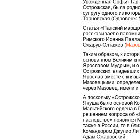
Урожденная Софья Тарн
Острожская, была родно
супругу одного из кото
Тарновская (Одровонж-
Статья «Папский маршр
рассказывает о паломн
Римского Иоанна Павла I
Oжарув-Олтажев (
Мазо
Таким образом, к истори
основанном Великим кн
Ярославом Мудрым, и о 
Острожских, владевших
Ярослав вместе с князь
Мазовецкими, определе
через Мазовец, имели и
А поскольку «Острожско
Януша было основой К
Мальтийского ордена в П
решением вопроса об «
наследстве» появился 
также в России, то в бл
Командором Джулио Лит
Адам Ожаровский.