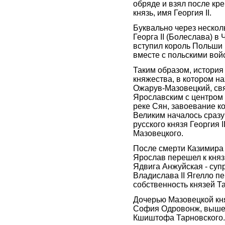
обряде и взял после кре
князь, имя Георгия II.
Буквально через нескол
Георга II (Болеслава) в
вступил король Польши
вместе с польскими вой
Таким образом, история
княжества, в котором на
Ожарув-Мазовецкий, св
Ярославским с центром 
реке Сян, завоевание к
Великим началось сразу
русского князя Георгия I
Мазовецкого.
После смерти Казимира 
Ярослав перешел к княз
Ядвига Анжуйская - суп
Владислава II Ягелло пе
собственность князей Т
Дочерью Мазовецкой к
София Одровонж, выше
Кшиштофа Тарновского.