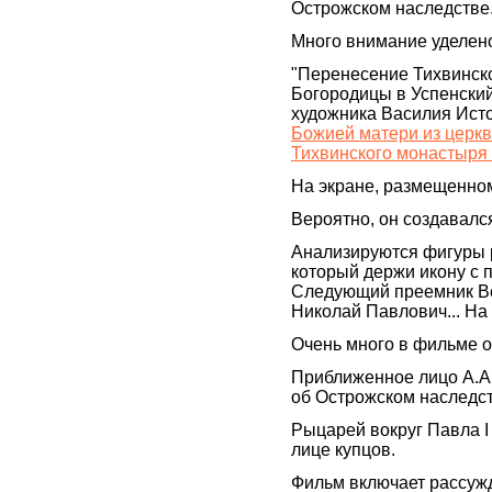
Острожском наследстве
Много внимание уделено
"Перенесение Тихвинск
Богородицы в Успенский
художника Василия Ист
Божией матери из церкв
Тихвинского монастыря 
На экране, размещенном
Вероятно, он создавалс
Анализируются фигуры р
который держи икону с 
Следующий преемник Вел
Николай Павлович... На
Очень много в фильме о
Приближенное лицо А.А.
об Острожском наследст
Рыцарей вокруг Павла I 
лице купцов.
Фильм включает рассужд