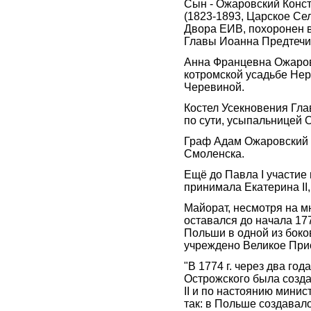
Сын - Ожаровский Конс
(1823-1893, Царское Сел
Двора ЕИВ, похоронен в
Главы Иоанна Предтечи
Анна Францевна Ожаров
котромской усадьбе Не
Черевиной.
Костел Усекновения Гла
по сути, усыпальницей 
Граф Адам Ожаровский 
Смоленска.
Ещё до Павла I участие
принимала Екатерина II
Майорат, несмотря на м
оставался до начала 17
Польши в одной из боков
учреждено Великое При
"В 1774 г. через два го
Острожского была созда
II и по настоянию мини
так: в Польше создавал