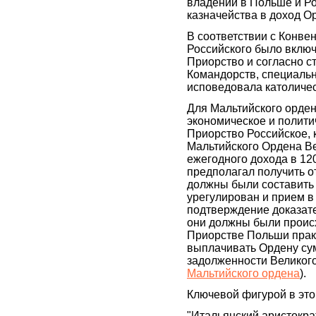
владений в Польше и Ро
казначейства в доход О
В соответствии с Конве
Российского было вклю
Приорство и согласно с
Командорств, специально
исповедовала католичес
Для Мальтийского орде
экономическое и полити
Приорство Российское, 
Мальтийского Ордена В
ежегодного дохода в 12
предполагал получить о
должны были составить 
урегулирован и прием в
подтверждение доказате
они должны были происх
Приорстве Польши практ
выплачивать Ордену сум
задолженности Великого
Мальтийского ордена
).
Ключевой фигурой в это
"Итальянский аристокра