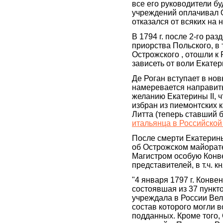
все его руководители б
учреждений оплачивал О
отказался от всяких на н
В 1794 г. после 2-го ра
приорства Польского, в 
Острожского , отошли к
зависеть от воли Екате
Де Роган вступает в но
намеревается направить
желанию Екатерины II,
избран из пиемонтских 
Литта (теперь ставший ба
итальянца в Российско
После смерти Екатерины
об Острожском майорате
Магистром особую Конве
представителей, в т.ч. к
"4 января 1797 г. Конве
состоявшая из 37 пункто
учреждала в России Вел
состав которого могли в
подданных. Кроме того,