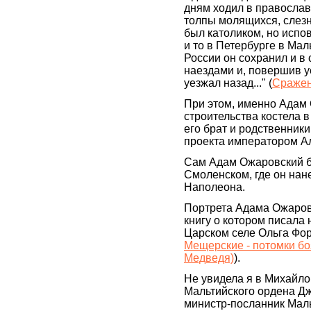
дням ходил в православн
толпы молящихся, слезн
был католиком, но испов
и то в Петербурге в Мал
России он сохранил и в
наездами и, повершив у
уезжал назад..." (
Сражен
При этом, именно Адам
строительства костела 
его брат и родственники
проекта императором Ал
Сам Адам Ожаровский б
Смоленском, где он нан
Наполеона.
Портрета Адама Ожаровс
книгу о котором писала 
Царском селе Ольга Фор
Мещерские - потомки б
Медведя)
).
Не увидела я в Михайло
Мальтийского ордена Дж
министр-посланник Маль