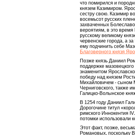
что помирился и породн
князем Казимиром. Ярос
сестру свою. Казимир в
восемьсот русских плен
захваченных Болеслав
вероятиям, в это время
русскому великому княз
червенские города, а за
ему подчинить себе Маз
Благоверного князя Яр
Позже князь Даниил Ро
поддержке мазовецкого 
знаменитом Ярославск
победу над князем Рос
Михайловичем - сыном 
Черниговского, также и
Галицко-Волынское кня
В 1254 году Даниил Гал
Дорогочине титул «коро
римского Иннокентия IV. 
потомки использовали к
Этот факт, позже, весь
Романовых, поскольку В