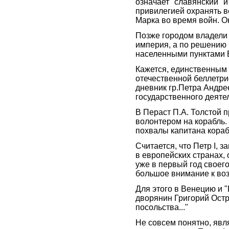
означает "славянский" и
привилегией охранять в
Марка во время войн. О
Позже городом владели 
империя, а по решению 
населенными пунктами Б
Кажется, единственным
отечественной беллетри
дневник гр.Петра Андре
государственного деяте
В Пераст П.А. Толстой 
волонтером на корабль.
похвалы капитана кораб
Считается, что Петр I, 
в европейских странах,
уже в первый год своег
большое внимание к во
Для этого в Венецию и
дворянин Григорий Остр
посольства..."
Не совсем понятно, явл