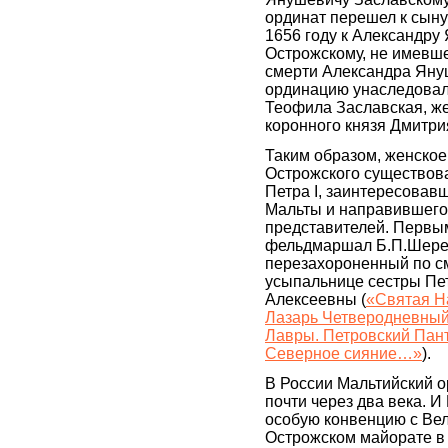
ординат перешел к сыну
1656 году к Александру
Острожскому, не имевше
смерти Александра Яну
ординацию унаследовал
Теофила Заславская, же
коронного князя Дмитр
Таким образом, женско
Острожского существов
Петра I, заинтересовав
Мальты и направившего 
представителей. Первы
фельдмаршал Б.П.Шере
перезахороненный по с
усыпальнице сестры Пе
Алексеевны (
«Святая Н
Лазарь Четверодневный
Лавры. Петровский Пант
Северное сияние…»
).
В России Мальтийский 
почти через два века. И
особую конвенцию с Ве
Острожском майорате в 