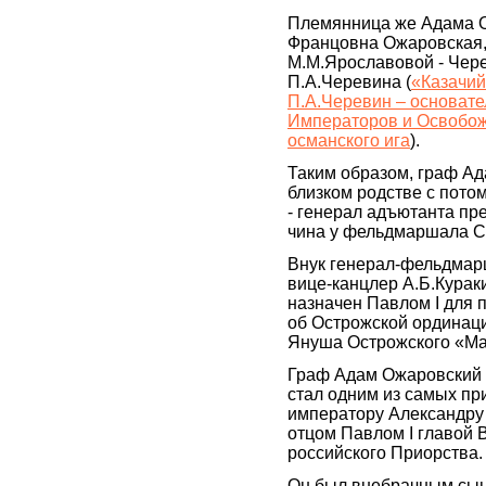
Племянница же Адама О
Францовна Ожаровская,
М.М.Ярославовой - Чер
П.А.Черевина (
«Казачий
П.А.Черевин – основате
Императоров и Освобо
османского ига
).
Таким образом, граф А
близком родстве с пот
- генерал адъютанта пр
чина у фельдмаршала С
Внук генерал-фельдмар
вице-канцлер А.Б.Кураки
назначен Павлом I для 
об Острожской ординации
Януша Острожского «Ма
Граф Адам Ожаровский 
стал одним из самых пр
императору Александру 
отцом Павлом I главой В
российского Приорства.
Он был внебрачным сын