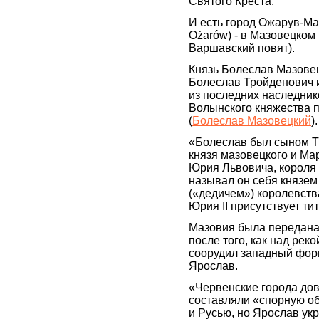
Святого Креста.
И есть город Ожарув-Ма
Ożarów) - в Мазовецком
Варшавский повят).
Князь Болеслав Мазовец
Болеслав Тройденович и
из последних наследник
Волынского княжества 
(
Болеслав Мазовецкий
).
«Болеслав был сыном Тр
князя мазовецкого и М
Юрия Львовича, короля 
называл он себя князем
(«дедичем») королевства
Юрия II присутствует ти
Мазовия была передана
после того, как над рек
соорудил западный форп
Ярослав.
«Червенские города дов
составляли «спорную о
и Русью, но Ярослав укр