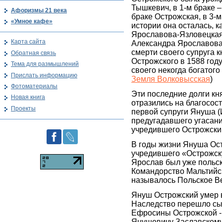
Тышкевич, в 1-м браке –
Афоризмы 21 века
браке Острожская, в 3-м
«Умное кафе»
истории она осталась, к
Ярославова-Язловецкая
Карта сайта
Александра Ярославова
смерти своего супруга 
Обратная связь
Острожского в 1588 год
Тема для размышлений
своего некогда богатого 
Прислать информацию
Земля Волковысская
)
Фотоматериалы
Эти последние долги кня
Новая книга
отразились на благосост
Проекты
первой супруги Януша (
предугадавшего угасани
учредившего Острожски
В годы жизни Януша Ос
учредившего «Острожск
Ярослав был уже польс
Командорство Мальтийс
называлось Польское В
Януш Острожский умер в
Наследство перешло сы
Ефросины Острожской -
Янушевичу Заславскому.