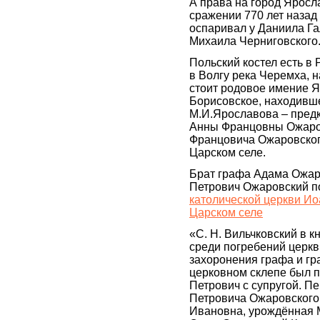
А права на город Яросл
сражении 770 лет назад
оспаривал у Даниила Га
Михаила Черниговского
Польский костел есть в 
в Волгу река Черемха, н
стоит родовое имение 
Борисовское, находивш
М.И.Ярославова – предк
Анны Францовны Ожаров
Францовича Ожаровског
Царском селе.
Брат графа Адама Ожар
Петрович Ожаровский п
католической церкви Ио
Царском селе
«С. Н. Вильчковский в 
среди погребений церкв
захоронения графа и гр
церковном склепе был 
Петрович с супругой. П
Петровича Ожаровского 
Ивановна, урождённая