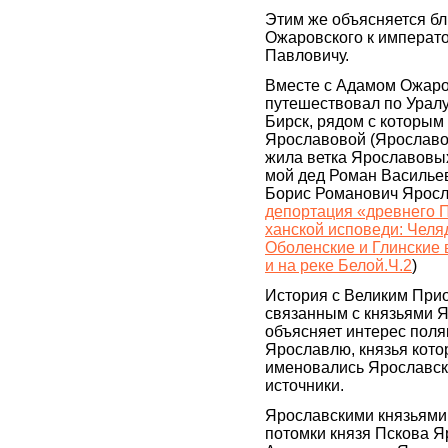
Этим же объясняется б
Ожаровского к императо
Павловичу.
Вместе с Адамом Ожар
путешествовал по Уралу
Бирск, рядом с которым
Ярославовой (Ярославов
жила ветка Ярославовых
мой дед Роман Василье
Борис Романович Яросл
депортация «древнего 
ханской исповеди: Чел
Оболенские и Глинские 
и на реке Белой.Ч.2
)
История с Великим При
связанным с князьями 
объясняет интерес поля
Ярославлю, князья кото
именовались Ярославск
источники.
Ярославскими князьями
потомки князя Пскова Я