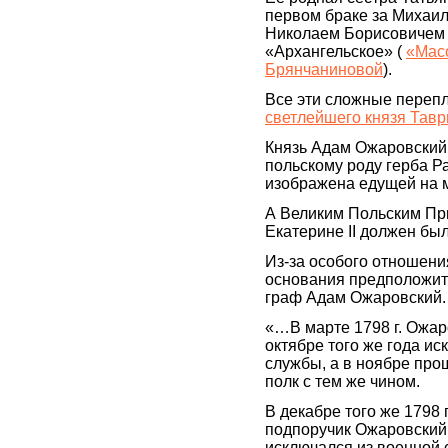
первом браке за Михаи
Николаем Борисовичем
«Архангельское» (
«Масо
Брянчаниновой
).
Все эти сложные переп
светлейшего князя Тавр
Князь Адам Ожаровский
польскому роду герба Р
изображена едущей на 
А Великим Польским Пр
Екатерине II должен бы
Из-за особого отношени
основания предположить
граф Адам Ожаровский. 
«…В марте 1798 г. Ожар
октябре того же года и
службы, а в ноябре про
полк с тем же чином.
В декабре того же 1798 
подпоручик Ожаровский
исключался из военной