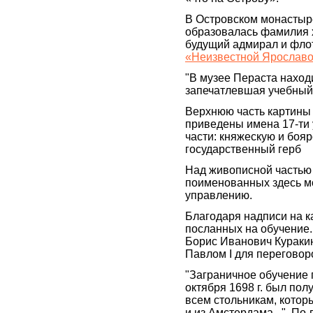
В Островском монастыре
образовалась фамилия х
будущий адмирал и фло
«Неизвестной Ярославов
"В музее Пераста нахо
запечатлевшая учебный 
Верхнюю часть картины 
приведены имена 17-ти 
части: княжескую и боя
государственный герб
Над живописной частью 
поименованных здесь мо
управлению.
Благодаря надписи на к
посланных на обучение. 
Борис Иванович Куракин"
Павлом I для переговор
"Заграничное обучение 
октября 1698 г. был полу
всем стольникам, которы
и из Амстердама...". П