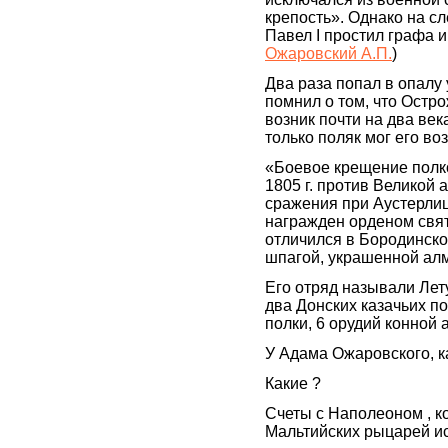
крепость». Однако на с
Павел I простил графа и
Ожаровский А.П.
)
Два раза попал в опалу 
помнил о том, что Остр
возник почти на два век
только поляк мог его во
«Боевое крещение полк
1805 г. против Великой
сражения при Аустерлиц
награжден орденом свят
отличился в Бородинско
шпагой, украшенной алм
Его отряд называли Лет
два Донских казачьих по
полки, 6 орудий конной 
У Адама Ожаровского, к
Какие ?
Счеты с Наполеоном , к
Мальтийских рыцарей ис