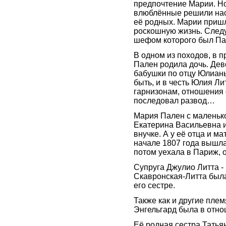
предпочтение Марии. Но
влюблённые решили наст
её родных. Марии приш
роскошную жизнь. Следу
шефом которого был Пав
В одном из походов, в п
Пален родила дочь. Дев
бабушки по отцу Юлианы
быть, и в честь Юлия Ли
гарнизонам, отношения 
последовал развод…
Мария Пален с маленько
Екатерина Васильевна и
внучке. А у её отца и 
начале 1807 года вышла
потом уехала в Париж, 
Супруга Джулио Литта -
Скавронская-Литта был
его сестре.
Также как и другие пле
Энгельгард была в отн
Её родная сестра Татья