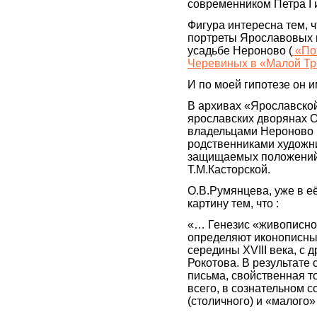
современником Петра I и
Фигура интересна тем, 
портреты Ярославовых 
усадьбе Нероново (
«Пом
Черевиных в «Малой Тр
И по моей гипотезе он 
В архивах «Ярославско
ярославских дворянах 
владельцами Нероново
родственниками художни
защищаемых положений
Т.М.Касторской.
О.В.Румянцева, уже в е
картину тем, что :
«… Генезис «живописной
определяют иконописны
середины XVIII века, с 
Рокотова. В результат
письма, свойственная 
всего, в сознательном
(столичного) и «малого»