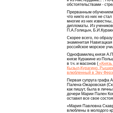
обстоятельствами - стр
Прерванным обучением, 
что никто из них не ста
многие из них известны,
дипломаты. Из учеников
П.А.Голицын, Б.И.Курак
Скорее всего, по образу
знаменитая Навигацкая
российское морское учи
Однофамилец князя А.П.
князе Куракине из Поль
в т.ч. и масонов (
«Князь 
Кызыл-Курагино. Рыцарь
влюбленный в Эву Ферзе
Первая супруга графа 
Палена-Ожаровская (Скв
как пишут, была в личн
дочери Марии Пален Ко
оставил все свое состоя
«Мария Павловна Скавр
влюблены в молодого кр