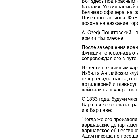
Вот здесь под Красным 
баталия. Упоминаемый 
Великого офицера, наг
Почётного легиона. Фа
похожа на название го
А Юзеф Понятовский - 
армии Наполеона.
После завершения воен
функции генерал-адъюта
сопровождал его в путе
Известен взрывным хар
Избил а Английском клу
генерал-адъютанта, ген
артиллерией и главноу
поймали на шулерстве пр
С 1833 года, будучи чле
Варшавского сената гра
и в Варшаве:
"Когда же его произвели
варшавские департамен
варшавское общество от
Адам никогда не посеща