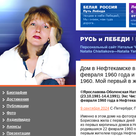
РУСЬ и ЛЕБЕДИ | RUSI — LEB
Персональный сайт Натальи Чистя
Natalia Chistiakova—Natalia Yarosla
Дом в Нефтекамске в
февраля 1960 года и
1960. Мой первый в ж
©Ярославова-Оболенская Натал
Биография
(23.10.1981-14.4.1991). Экс Чи
Достижения
февраля 1960 года в Нефтека
Публикации
9 сентября 2024
С-Петербург, П
Фото
Именно в этом доме на фотогр
Аудио/видео
Борисовна жила с первых дней 
из первых кирпичных домов в 
Анонсы
родившаяся 22 февраля 1960 г
Презентации
первым жителем города Нефтек