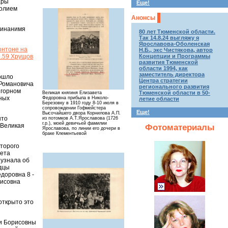
ары
Еще!
толием
Анонсы
минанимя
80 лет Тюменской области.
Так 14.8.24 выгляжу я
Ярославова-Оболенская
онтоне на
Н.Б., экс Чистякова, автор
9.59 Хрущов
Концепции и Программы
развития Тюменской
области 1994, как
заместитель директора
рошло
Центра стратегии
 Романовича
регионального развития
 горном
Тюменской области в 50-
Великая княгиня Елизавета
яных
Федоровна прибыла в Николо-
летие области
Березовку в 1910 году 8-10 июля в
сопровождении Гофмейстера
Еще!
Высочайшего двора Корнилова А.П.
ыто
из потомков А.Т.Ярославова (1726
г.р.), моей девичьей фамилии
 Великая
Фотоматериалы
Ярославова, по линии его дочери в
браке Клементьевой
оторого
вета
 узнала об
одцы
едоровна 8 -
рисовна
открыто это
и Борисовны