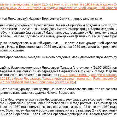
евна закодировала дату 22.5 -22 мая моего зачатия в 1959 году в адресе 2-2
ткуда маму 22.2.1960 увезли в роддом, привезли со мной урожденной Яросл
енной Ярославовой Натальи Борисовны были спланировано по дате.
ании моего урожденной Ярославовой Натальи Борисовны рождения мои роди
ри зачатии на 22 мая 1880 года, дату смерти императрицы Марии Федоровны
цбурги, ставшие благодаря ей баронами, участвовашие в «Лензолото» с гла
 в селе Шмаково родилась моя мама, урожденная Давиденко Т.А., в браке Яро
ца по новому стилю, бывший Ярилин день. Вероятно мое урожденной Яросла
о в Николо-Березовке, где в 1959 году до конца 1959 года жили мои родител
 моего рождения
елям Ярославовым, ожидавшим моего рождения, дали двухкомнатную квартиру
щё не было, поэтому маму Ярославову Тамары Анатольевну (11.05.1932) пов
Березовка, где они жили до переезда в Нефтекамск в конце 1959 года. В деви
натольевна, по ее имени от рождения (
«Биография мамы. Давиденко Тамара
06.2013), в браке Ярославова Тамара Анатольевна – мама моя, Ярославовой-
й Ярославовой Натальи Борисовны (22.02.1960)»
)
натольевна, урожденная Давиденко Тамара Анатольевна, пишет в ее воспоми
дения ее выписали из роддома Николо-Березовки.
 25 в Нефтекамске моя семья Ярославовых вернулась уже в составе 4 человек
ей Борисовной, родившейся 22 февраля 1960 года ростом 51 сантиметр весо
февраля 1960 года, получается это примерно в даты от 28 февраля 1960 года
ную Ярославову Наталью Борисовну привезли в эту квартиру 2 на Строителей
 Николо-Березовка. Село Николо-Березовка примерно в 10 километрах от Не