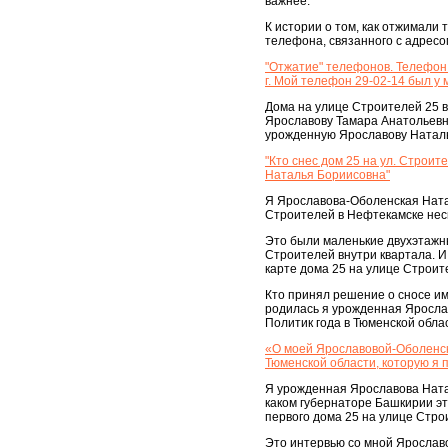
важнее.
К истории о том, как отжимали
телефона, связанного с адресо
"Отжатие" телефонов. Телефон 
г. Мой телефон 29-02-14 был у 
Дома на улице Строителей 25 в
Ярославову Тамара Анатольевну
урожденную Ярославову Наталь
"Кто снес дом 25 на ул. Строи
Наталья Бориисовна"
Я Ярославова-Оболенская Ната
Строителей в Нефтекамске неск
Это были маленькие двухэтажны
Строителей внутри квартала. И
карте дома 25 на улице Строит
Кто принял решение о сносе име
родилась я урожденная Яросла
Политик года в Тюменской обла
«О моей Ярославовой-Оболенско
Тюменской области, которую я 
Я урожденная Ярославова Ната
каком губернаторе Башкирии э
первого дома 25 на улице Стр
Это интервью со мной Ярослав