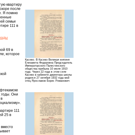
тую квартиру
скоре после
е. Я помню
еленные
оей семьи
тире 111 в
грады
ой 69 в
ле, которое
Касево. В Касево Великая княгиня
Елизавета Федоровна Председатель
Императорского Палестинского
общества прибыла 10 июля 1910
года. Через 22 года в этом селе
ской
Касево в кабинете директора школы
родился 27 октября 1932 года мой
отец Ярославов Борис Романович
ефтекамске
 годы. Они
 в
оциализму».
вартире 111
й 25 в
 вместо
бывает