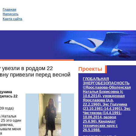
Главная
Написать
Карта сайта
 увезли в роддом 22
Проекты
вну привезли перед весной
ГЛОБАЛЬНАЯ
ЭНЕРГОБЕЗОПАСНОСТЬ
©Ярославова-Оболенская
Наталья Борисовна (c
одунина
10.6.2014), урожденная
одилась 22
Ярославова (д.р.
22.2.1960). Экс Годунина
09 года)
(23.10.1981-14.4.1991). Экс
Чистякова (14.4.1991-
а Наталья
10.06.2014, развод
 25 это один
25.6.96). Кандидат
девочка,
технических наук c
зывали меня
26.5.1988.
да