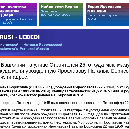
EDI
ковой — Натальи Ярославовой
vova’s Personal Website
 Башкирии на улице Строителей 25, откуда мою маму
 куда меня урожденную Ярославову Наталью Борисо
изни адрес.
ья Борисовна (с 10.06.2014), урожденная Ярославова (22.2.1960). Экс Г
стякова (14.4.1991 -10.06.2014). Кандидат технических наук c 26.5.1988. Я р
мске, Краснокамского района Башкирской АССР
етергоф (Петродворец с 1945 года после отказа от названия Петергоф до 20
афии в Нефтекамске на Строителей 25 в квартире 2 я урожденная Ярославов
моей жизни после моего рождения 22 февраля 1960 года. Дом на Строителей
Нефтекамске. Я урожденная Ярославова Наталья Борисовна первый ребенок, 
ода, в первых кирипичных домах Нефтекамска. Мои родители Ярославовы на
амска. Зачата я урожденная Ярославова Наталья Борисовна 22 мая 1959 го