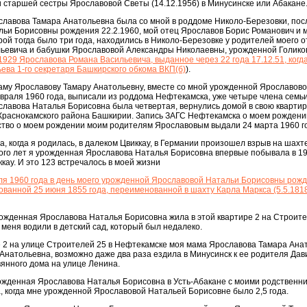
 старшей сестры Ярославовой Светы (14.12.1956) в Минусинске или Абакане
ославова Тамара Анатольевна была со мной в роддоме Николо-Березовки, пос
ьи Борисовны рождения 22.2.1960, мой отец Ярославов Борис Романович и 
ой тогда было три года, находились в Николо-Березовке у родителей моего от
ьевича и бабушки Ярославовой Александры Николаевны, урожденной Голико
1929 Ярославова Романа Васильевича, выданное через 22 года 17.12.51, когд
ва 1-го секретаря Башкирского обкома ВКП(б)
).
маму Ярославову Тамару Анатольевну, вместе со мной урожденной Ярославов
враля 1960 года, выписали из роддома Нефтекамска, уже четыре члена семь
лавова Наталья Борисовна была четвертая, вернулись домой в свою квартир
Краснокамского района Башкирии. Запись ЗАГС Нефтекамска о моем рождени
ьство о моем рождении моим родителям Ярославовым выдали 24 марта 1960 г
а, когда я родилась, в далеком Цвиккау, в Германии произошел взрыв на шахте
ого лет я урожденная Ярославова Наталья Борисовна впервые побывала в 19
ккау. И это 123 встречалось в моей жизни
ля 1960 года в день моего урожденной Ярославовой Натальи Борисовны рожд
нованной 25 июня 1855 года, переименованной в шахту Карла Маркса (5.5.181
ожденная Ярославова Наталья Борисовна жила в этой квартире 2 на Строите
 меня водили в детский сад, который был недалеко.
е 2 на улице Строителей 25 в Нефтекамске моя мама Ярославова Тамара Ана
натольевна, возможно даже два раза ездила в Минусинск к ее родителя Дав
янного дома на улице Ленина.
ожденная Ярославова Наталья Борисовна в Усть-Абакане с моими родственни
а, когда мне урожденной Ярославовой Натальей Борисовне было 2,5 года.