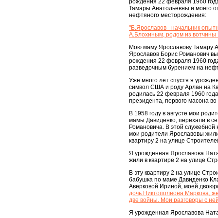
рождения 22 февраля 1960 год
Тамары Анатольевны и моего о
нефтяного месторождения:
"Б.Ярославов - начальник опыт
А.Блохиным, родом из вотчины
Мою маму Ярославову Тамару А
Ярославов Борис Романович выз
рождения 22 февраля 1960 года
разведочным бурением на нефт
Уже много лет спустя я урожде
символ США и роду Арлан на Ка
родилась 22 февраля 1960 года
президента, первого масона во 
В 1958 году в августе мои род
мамы Давиденко, перехали в се
Романовича. В этой служебной 
мои родители Ярославовы жили с
квартиру 2 на улице Строителе
Я урожденная Ярославова Ната
жили в квартире 2 на улице Ст
В эту квартиру 2 на улице Стр
бабушка по маме Давиденко Кл
Аверковой Ириной, моей двоюро
дочь Никтополеона Маркова, же
две войны. Мои разговоры с ней
Я урожденная Ярославова Ната