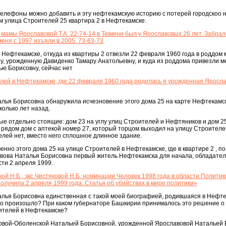
 телефоны можно добавить и эту нефтекамскую историю с потерей городскоо 
м улица Строителей 25 квартира 2 в Нефтекамске.
мамы Ярославовой Т.А. 22-74-14 в Тюмени был у Ярославовых 26 лет. Забрал
меня с 1997 изъяли в 2005. 73-63-73
 Нефтекамске, откуда из квартиры 2 отвезли 22 февраля 1960 года в роддом
, урожденную Давиденко Тамару Анатольевну, и куда из роддома привезли м
ю Борисовну, сейчас нет
телей в Нефтекамске, где 22 февраля 1960 года родилась я урожденная Яросл
лья Борисовна обнаружила исчезновение этого дома 25 на карте Нефтекамс
олько лет назад.
е отдельно стоящие: дом 23 на углу улиц Строителей и Нефтяников и дом 2
 рядом дом с аптекой номер 27, который торцом выходил на улицу Строителе
елей нет, вместо него сплошное длинное здание.
нно этого дома 25 на улице Строителей в Нефтекамске, где в квартире 2 , по 
вова Наталья Борисовна первый житель Нефтекамска для начала, обладате
сти 2 апреля 1999.
й Н.Б., экс Чистяковой Н.Б. номинации Человек 1998 года в области Политик
получила 2 апреля 1999 года. Статья об убийствах в мире политики»
лья Борисовна единственная с такой моей биографией, родившаяся в Нефте
то произошло? При каком губернаторе Башкирии принималось это решение о 
оителей в Нефтекамске?
овой-Оболенской Натальей Борисовной, урожденной Ярославовой Натальей 