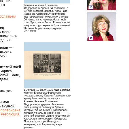
авовой
ого
Великая княгиня Елизавета
Федоровна в Арлане за столиком, в
центре которого дерево. Арлан дал
название Арланскому нефтяному
рославцем
месторождению, открытому в конце
50 годов, на котором работал мой
отец Ярославов Борис Романович на
дату моего урожденной Ярославовой
тец
Натальи Борисовны рождения
22.2.1960
у моего
занимались
ждения.
Орлан —
рисовна
вого
дителей моей
 Бориса
ской школе,
 дали
В Арлане 10 июля 1910 года Великая
овы уже
княгиня Елизавета Федоровна
подарила икону Сергия Радонежского
храму Николая Чудотворца в
Арлане. Княгиня Елизавета
ти моя
Федоровна подарила облачения
 внучкой
священнику и дьякону в Арлане,
ополеоновна
которые тут же в них и нарядились.
Княгиня узнала об обреченно
. Революция,
больной девочке. Лично посетила её
как сестра милосердия. Ободряла.
Прислала доктора.Инородцы
заверяли, что Авраамову веру
уважают