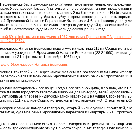
 Нефтекамске была двухкомнатная. У меня такое впечатление, что трехкомна
 маме Ярославовой Тамаре Анатольевне по ее воспоминаниям, предложили в
ь редкий для тех времен телефон в квартиру 2 на Строителей 25 в Нефтекамск
зговаривать по телефону: брать трубку во время звонка, произносить опред
й Ярославовой Наталье Борисовные было около 4-5 лет. Никогда у нас, у м
мске телефона не было, не было телефона уже в другой трехкомнатной квар
ской в Нефтекамске, куда мы перехали до сентября 1967 года
ской 69 в Нефтекамске получила в 1967 моя мама Ярославова Т.А., после на
ия 24.2.1967»
рославова Наталья Борисовна пошла уже из квартиры 111 на Социалистическ
н в моем урожденной Ярославовой Натальи Борисовны (22.2.1960) личном де
асса школы 2 Нефтекамска 1 сентября 1967 года
е дело: Ярославовой Натальи Борисовны
а улице Стрителей 25 в Нефтекамске моя семья Ярославовых лишилась город
телефонной связи моей семьи Ярославовых в квартире 2 на Строителей 25 в
атить целой квартирой?
фонами повторялись и все чаще. Когда я все это обобщила, я поняла, что в Н
оже лишали городского телефона в важные для моих родителей Ярославовых
 лет, когда был переез их двухкомнатной квартиры 2 на улице Строителей 25
вартиру 111 на улице Социалистической в Нефтекамске. «От Строителей к С
телефон с этим же номером телефона, который был на улице Строителей, в к
екамске, куда моя семья Ярославовых переехала из квартиры 2 на Строителе
дителями Ярославовыми стоял вопрос : телефон или трехкомнатная квартира
выбрали трехкомнатную квартиру. Но часто сохранение телефонного номера 