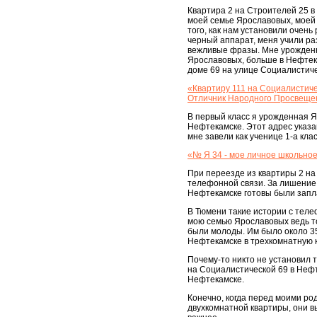
Квартира 2 на Строителей 25 в
моей семье Ярославовых, моей
того, как нам установили очен
черный аппарат, меня учили ра
вежливые фразы. Мне урожденно
Ярославовых, больше в Нефтека
доме 69 на улице Социалистиче
«Квартиру 111 на Социалистиче
Отличник Народного Просвещен
В первый класс я урожденная Я
Нефтекамске. Этот адрес указа
мне завели как ученице 1-а кл
«№ Я 34 - мое личное школьно
При переезде из квартиры 2 н
телефонной связи. За лишение 
Нефтекамске готовы были запл
В Тюмени такие истории с теле
мою семью Ярославовых ведь т
были молоды. Им было около 35
Нефтекамске в трехкомнатную к
Почему-то никто не установил 
на Социалистической 69 в Нефт
Нефтекамске.
Конечно, когда перед моими ро
двухкомнатной квартиры, они 