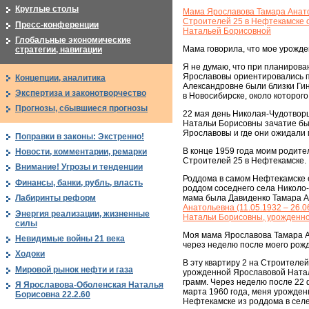
Круглые столы
Мама Ярославова Тамара Анатоль
Строителей 25 в Нефтекамске о
Пресс-конференции
Натальей Борисовной
Глобальные экономические
Мама говорила, что мое урожд
стратегии, навигации
Я не думаю, что при планиров
Ярославовы ориентировались п
Концепции, аналитика
Александровне были близки Гин
Экспертиза и законотворчество
в Новосибирске, около которого
Прогнозы, сбывшиеся прогнозы
22 мая день Николая-Чудотвор
Натальи Борисовны зачатие был
Ярославовы и где они ожидали
Поправки в законы: Экстренно!
В конце 1959 года моим родит
Новости, комментарии, ремарки
Строителей 25 в Нефтекамске.
Внимание! Угрозы и тенденции
Роддома в самом Нефтекамске е
Финансы, банки, рубль, власть
роддом соседнего села Николо-
мама была Давиденко Тамара А
Лабиринты реформ
Анатольевна (11.05.1932 – 26.
Энергия реализации, жизненные
Натальи Борисовны, урожденно
силы
Моя мама Ярославова Тамара А
Невидимые войны 21 века
через неделю после моего рож
Ходоки
В эту квартиру 2 на Строителей
Мировой рынок нефти и газа
урожденной Ярославовой Наталь
грамм. Через неделю после 22 
Я Ярославова-Оболенская Наталья
марта 1960 года, меня урожден
Борисовна 22.2.60
Нефтекамске из роддома в селе