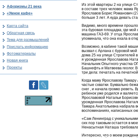
Из этой квартиры 2 на улице С
Афоризмы 21 века
в составе трех человек: мама Я
«Умное кафе»
Ярославов Борис Романович (27
больше 3 лет. А куда девать ст
Видимо, много времени прошло,
Карта сайта
эта буровая площадка, где мой
Обратная связь
машина ГАЗ-69. У отца Ярослав
упоминала, что она ехала в отк
Тема для размышлений
Возможно, в кабине такой маши
Прислать информацию
вызвал с Арлана с буровой мой
Фотоматериалы
дома 25 на улице Строителей в
я урожденная Ярославова Ната
Новая книга
Начальник Опытного участка О
Проекты
Башнефть и Матвеева геолог. В
три дела: печатать на печатно
Когда маму Ярославову Тамару 
частые схватки. Буквально бежа
снег , и начала громко реветь.
ребенок уже родился и валяетс
Ярославовой Натальи Борисовн
урожденная Ярославова Наталь
Тамара Анатольевна набрала вес
воспоминаниях, написанных око
«Сам Ленинград с уникальными 
сих пор таковым остается в мое
Ненасытная Наташа требовала п
Интересно, что о моем рожден