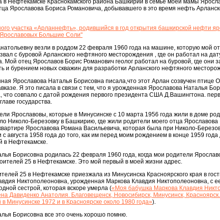
а в Нефтекамске Краснокамского района Башкирии в семье моей мамы Яросл
тца Ярославова Бориса Романовича, добывавшего в это время нефть Арланск
ного участка «Арланнефть», родившийся в год открытия башкирской нефти я
 Ярославовых Большие Соли"
натольевну везли в роддом 22 февраля 1960 года на машине, которую мой о
вал с буровой Арланского нефтяного месторождения , где он работал на дат
. Мой отец Ярославов Борис Романович геолог работал на буровой, где они 
ь и бурением новых скважин для разработки Арланского нефтяного месторо
нная Ярославова Наталья Борисовна писала,что этот Арлан созвучен птице 
вказе. Я это писала в связи с тем, что я урожденная Ярославова Наталья Бо
, что совпало с датой рождения первого президента США Д.Вашингтона. пер
главе государства.
ители Ярославовы, которые в Минусинске с 10 марта 1956 года жили в доме ро
ло Николо-Березовку в Башкирию, где жили родители моего отца Ярославова
квартире Ярославова Романа Васильевича, которая была при Николо-Березов
 августа 1958 года до того, как им перед моим рождением в конце 1959 года
й в Нефтекамске.
лья Борисовна родилась 22 февраля 1960 года, когда мои родители Ярослав
роителей 25 в Нефтекамске. Это мой первый в моей жизни адрес.
оителей 25 в Нефтекамске приезжала из Минусинска Красноярского края в гос
авдия Никтополеоновна, урожденная Маркова Клавдия Никтополеоновна, с ее
дной сестрой, которая вскоре умерла (
«Моя бабушка Маркова Клавдия Никт
на Давиденко Анатолия. Благовещенск, Новосибирск, Минусинск, Красноярск
 в Минусинске 1972 и в Красноярске около 1980 года»
).
лья Борисовна все это очень хорошо помню.