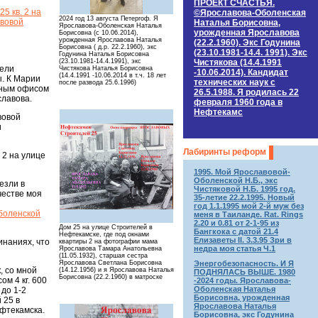
ПРОЕКТ СЧАСТЬЯ.
5 кв. 2 на
©Ярославова-Оболенская
2024 год 13 августа Петергоф. Я
авовой
Наталья Борисовна,
Ярославова-Оболенская Наталья
урожденная Ярославова
Борисовна (с 10.06.2014),
урожденная Ярославова Наталья
(22.2.1960). Экс Годунина
Борисовна ( д.р. 22.2.1960), экс
(23.10.1981-14.4. 1991). Экс
Годунина Наталья Борисовна
Чистякова (14.4.1991
(23.10.1981-14.4.1991), экс
тели
Чистякова Наталья Борисовна
-10.06.2014). Кандидат
(14.4.1991 -10.06.2014 в т.ч. 18 лет
. К Марии
технических наук c
после развода 25.6.1996)
вным офисом
26.5.1988. Я родилась 22
славова.
февраля 1960 года в
Нефтекамс
вовой
и
Лабиринты реформ
 2 на улице
1995. Мой Ярославовой-
Оболенской Н.Б., экс
езли в
Чистяковой Н.Б. 1995 год.
честве моя
35-летие 22.2.1995. Новый
год 1.1.1995 мой 2-й муж без
Оболенской
меня в Таиланде. Rat. Rings
2.20 и 0.81 от 2-1-95 из
Дом 25 на улице Строителей в
Бангкока с датой 21.4
Нефтекамске, где под окнами
Елизаветы II. 3.3.95 Зри в
наниях, что
квартиры 2 на фотографии мама
недра моя статья Ч.1
Ярославова Тамара Анатольевна
(11.05.1932), старшая сестра
Энергобезопасность. И Я
Ярославова Светлана Борисовна
, со мной
(14.12.1956) и я Ярославова Наталья
ПОДНЯЛАСЬ ВЫШЕ. 1980
Борисовна (22.2.1960) в матроске
м 4 кг. 600
-2024 годы. Ярославова-
Оболенская Наталья
 до 1-2
Борисовна, урожденная
 25 в
Ярославова Наталья
фтекамска.
Борисовна, экс Годунина