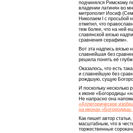
подчинялся Римскому по
владении латинян во мн
митрополит Иосиф (Сем
Николаем I с просьбой н
отметил, что православн
тем более, что на ней 
славянской вязью надп
сравнения серафим».
Вот эта надпись вязью 
славнейшая без сравнен
решила понять её глубж
Оказалось, что есть та
и славнейшую без сравн
рождшую, сущую Богоро
И поскольку несколько р
к иконе «Богородицы «на
Не напрасно она напоми
«Аллегорическое изобр
на иконах «Богородицы 
Как пишет автор статьи
масштабным, что в чест
торжественные сорокач