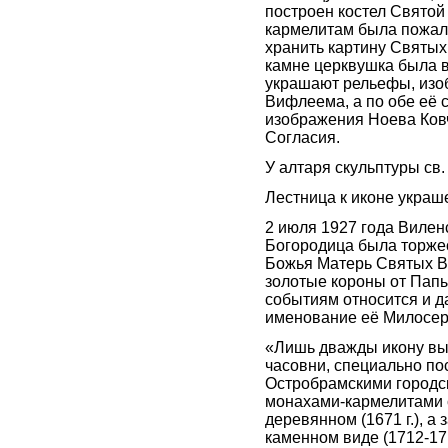
построен костел Святой 
кармелитам была пожал
хранить картину Святых
камне церквушка была в
украшают рельефы, изо
Вифлеема, а по обе её
изображения Ноева Ковч
Согласия.
У алтаря скульптуры св.
Лестница к иконе укра
2 июля 1927 года Виле
Богородица была торже
Божья Матерь Святых В
золотые короны от Папы
событиям относится и 
именование её Милосе
«Лишь дважды икону вы
часовни, специально по
Остробрамскими городс
монахами-кармелитами 
деревянном (1671 г.), а
каменном виде (1712-171