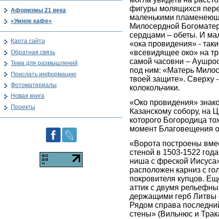
фигуры молящихся пер
Афоризмы 21 века
маленькими пламенеющ
«Умное кафе»
Милосердной Богоматер
сердцами – обеты. И ма
Карта сайта
«ока провидения» - таки
«всевидящее око» на т
Обратная связь
самой часовни – Аушрос
Тема для размышлений
под ним: «Матерь Милос
Прислать информацию
твоей защите». Сверху 
Фотоматериалы
колокольчики.
Новая книга
«Око провидения» знак
Проекты
Казанскому собору, на 
которого Богородица то
момент Благовещения о
«Ворота построены вмес
стеной в 1503-1522 год
ниша с фреской Иисуса
расположен карниз с го
покровителя купцов. Е
аттик с двумя рельефн
держащими герб Литвы 
Рядом справа последни
стены» (Вильнюс и Трак