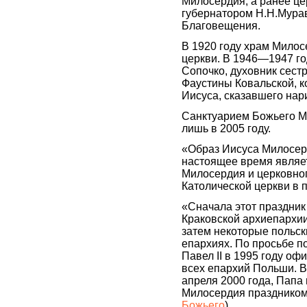
Милосердия, а ранее цер
губернатором Н.Н.Мура
Благовещения.
В 1920 году храм Мило
церкви. В 1946—1947 го
Сопочко, духовник сес
Фаустины Ковальской, к
Иисуса, сказавшего нар
Санктуарием Божьего М
лишь в 2005 году.
«Образ Иисуса Милосер
настоящее время являе
Милосердия и церковног
Католической церкви в 
«Сначала этот праздник
Краковской архиепархии
затем некоторые польск
епархиях. По просьбе п
Павел II в 1995 году оф
всех епархий Польши. В
апреля 2000 года, Папа
Милосердия праздником
Божьего
).