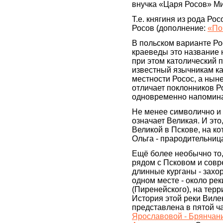
внучка «Царя Росов» Ми
Т.е. княгиня из рода Ро
Росов (дополнение:
«По
В польском варианте Ро
краеведы это название 
при этом католический 
известный язычникам ка
местности Росос, а ныне
отличает поклонников Ро
одновременно напомина
Не менее символично и 
означает Великая. И это
Великой в Пскове, на к
Ольга - прародительниц
Ещё более необычно то, 
рядом с Псковом и сов
длинные курганы - захо
одном месте - около ре
(Пиренейского), на тер
История этой реки Виле
представлена в пятой ч
Ярославовой - Брянчани