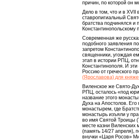
причин, по которой он 
Дело в том, что и в XVII 
ставропигиальный Свят
братства подчинялся и 
Константинопольскому п
Современная же русска
подобного заявления пос
запретом Константинопол
священники, угождая ем
этап в истории РПЦ, от
Константинополя. И эти 
Россию от греческого пр
(Ярославова) для княже
Виленское же Свято-Духо
РПЦ, осталось «под юри
название этого монасты
Духа на Апостолов. Его
монастырем, где Братств
монастырь изъяли у пр
во имя Святой Троицы (
месте казни Виленских 
(память 14/27 апреля), 
внучки «Царя Росов» Ми