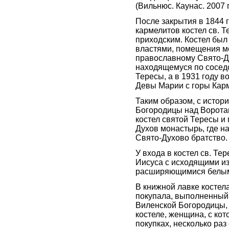
(Вильнюс. Каунас. 2007 г
После закрытия в 1844 
кармелитов костел св. Т
приходским. Костел был
властями, помещения 
православному Свято-Д
находящемуся по соседс
Тересы, а в 1931 году 
Девы Марии с горы Кар
Таким образом, с истор
Богородицы над Ворота
костел святой Тересы и
Духов монастырь, где н
Свято-Духово братство.
У входа в костел св. Те
Иисуса с исходящими из
расширяющимися белым
В книжной лавке костела
покупала, выполненный 
Виленской Богородицы, 
костеле, женщина, с кот
покупках, несколько раз