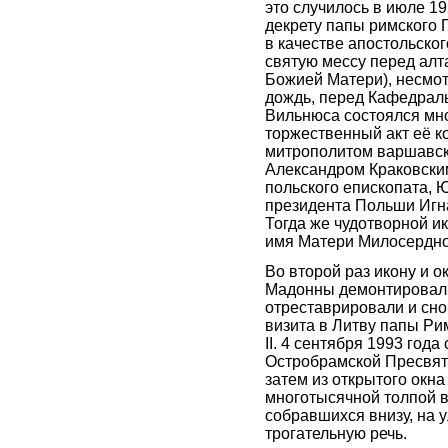
это случилось в июле 19
декрету папы римского П
в качестве апостольско
святую мессу перед ал
Божией Матери), несмо
дождь, перед Кафедрал
Вильнюса состоялся м
торжественный акт её к
митрополитом варшавс
Александром Краковским
польского епископата, 
президента Польши Игн
Тогда же чудотворной и
имя Матери Милосердно
Во второй раз икону и 
Мадонны демонтировали
отреставрировали и сно
визита в Литву папы Ри
II. 4 сентября 1993 года
Остробрамской Пресвят
затем из открытого окна
многотысячной толпой 
собравшихся внизу, на у
трогательную речь.