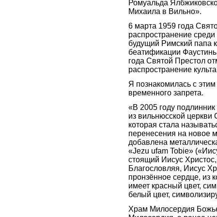
Ромуальда Ялбжиковско
Михаила в Вильно».
6 марта 1959 года Свят
распространение среди 
будущий Римский папа 
беатификации Фаустины 
года Святой Престол от
распространение культ
Я познакомилась с этим
временного запрета.
«В 2005 году подлинни
из вильнюсской церкви 
которая стала называть
перенесения на новое м
добавлена металлическа
«Jezu ufam Tobie» («Ии
стоящий Иисус Христос,
Благословляя, Иисус Хр
пронзённое сердце, из к
имеет красный цвет, си
белый цвет, символизир
Храм Милосердия Божьег