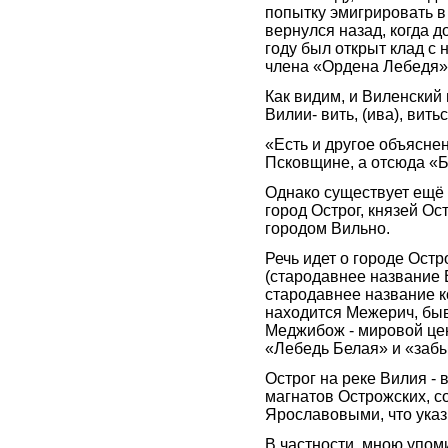
попытку эмигрировать в
вернулся назад, когда до
году был открыт клад с 
члена «Ордена Лебедя»
Как видим, и Виленский 
Вилии- вить, (ива), вит
«Есть и другое объяснен
Псковщине, а отсюда «Бе
Однако существует ещё 
город Острог, князей О
городом Вильно.
Речь идет о городе Остро
(стародавнее название В
стародавнее название к
находится Межерич, быв
Меджибож - мировой цен
«Лебедь Белая» и «заб
Острог на реке Вилия - 
магнатов Острожских, со
Ярославовыми, что указ
В частности, мною упом