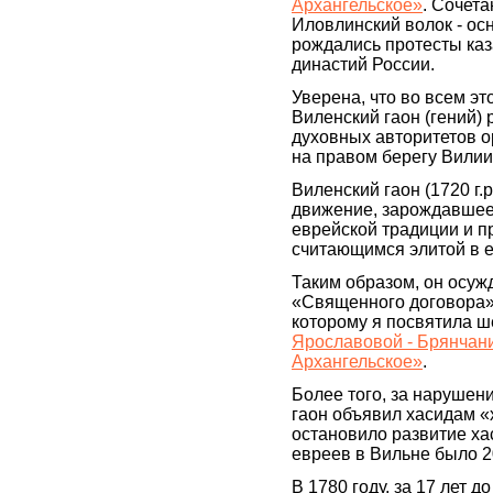
Архангельское»
. Сочет
Иловлинский волок - ос
рождались протесты ка
династий России.
Уверена, что во всем эт
Виленский гаон (гений)
духовных авторитетов о
на правом берегу Вилии
Виленский гаон (1720 г.р
движение, зарождавшеес
еврейской традиции и п
считающимся элитой в е
Таким образом, он осуж
«Священного договора»
которому я посвятила ш
Ярославовой - Брянчани
Архангельское»
.
Более того, за нарушен
гаон объявил хасидам «х
остановило развитие ха
евреев в Вильне было 20
В 1780 году, за 17 лет 