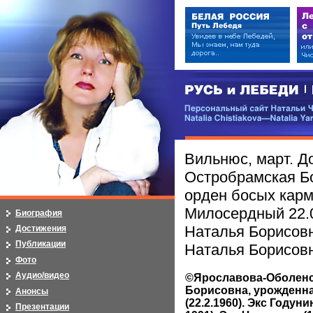
РУСЬ и ЛЕБЕДИ | RUSI — LEB
Персональный сайт Натальи Чистя
Natalia Chistiakova—Natalia Yarosla
Вильнюс, март. Д
Остробрамская Б
орден босых карм
Милосердный 22.
Биография
Наталья Борисов
Достижения
Публикации
Наталья Борисовн
Фото
Аудио/видео
©Ярославова-Оболенс
Борисовна, урожденн
Анонсы
(22.2.1960). Экс Годунин
Презентации