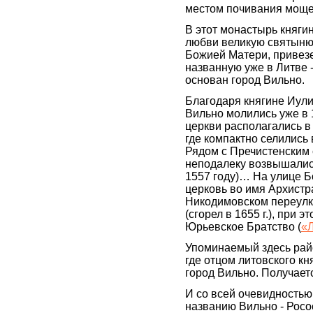
местом почивания моще
В этот монастырь княги
любви великую святыню
Божией Матери, привезе
названную уже в Литве -
основан город Вильно.
Благодаря княгине Иули
Вильно молились уже в 
церкви располагались в
где компактно селились
Рядом с Пречистенским 
неподалеку возвышались
1557 году)… На улице Б
церковь во имя Архистра
Никодимовском переулк
(сгорел в 1655 г.), при
Юрьевское Братство (
«
Упоминаемый здесь райо
где отцом литовского к
город Вильно. Получаетс
И со всей очевидностью
названию Вильно - Росос