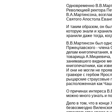
Одновременно В.В.Март
Революцией ректора Пе
В.А.Мартинсона, возгла
Святого Апостола Еванг
И таким образом, он бы
которую знали и хранил
хранили даже тогда, ког
В.В.Мартинсон был одн
Пржецлавского - члена 
делам книгопечатания, 
товарища А.Мицкевича,
занимавшего видное мес
книгопечатники, как из
И они не могли не проя
гравюре с гербом Яросл
рыцарские страусовые п
расположенная как Чаш
О причинах интереса В.
можно много узнать и по
Дело в том, что в конце
безвозмездно Виленском