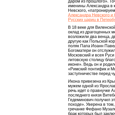
даром из прошлого». То
именины Александра в к
Невского, «патронируе
Александра Невского и 
Русских цариц в Петерб
В 18 веке для Виленско
оклад из драгоценных м
возложили два венца, д
другую как Польской кор
поляк Папа Иоанн Павел
Богоматери он отслужил
Московский и всея Руси 
литовскую столицу благ
иконе». Ведь он и роди
«Римский понтифик и М
заступничестве перед 
Икона привезена из Кры
мужем одной из Яросла
речь идет о правнучке 
последнего князя Витеб
Гедеминович получил эт
походе». Уверена в том,
гречанке Фефано Музало
брак которых был заклю