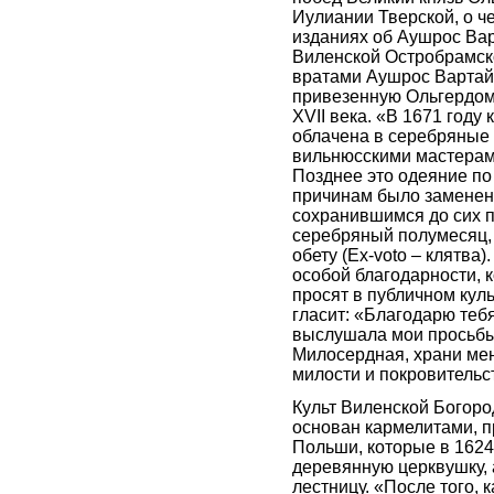
Иулиании Тверской, о ч
изданиях об Аушрос Вар
Виленской Остробрамск
вратами Аушрос Вартай
привезенную Ольгердом,
XVII века. «В 1671 году
облачена в серебряные
вильнюсскими мастерам
Позднее это одеяние п
причинам было заменен
сохранившимся до сих п
серебряный полумесяц,
обету (Ex-voto – клятва
особой благодарности, 
просят в публичном кул
гласит: «Благодарю тебя
выслушала мои просьбы
Милосердная, храни мен
милости и покровительст
Культ Виленской Богор
основан кармелитами, 
Польши, которые в 1624
деревянную церквушку, 
лестницу. «После того, 