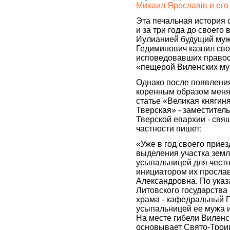
Михаил Ярославiв и его
Эта печальная история 
и за три года до своего
Иулианией будущий муж 
Гедиминович казнил св
исповедовавших правос
«пещерой Виленских му
Однако после появления
коренным образом менят
статье «Великая княгин
Тверская» - заместител
Тверской епархии - свящ
частности пишет:
«Уже в год своего прие
выделения участка земл
усыпальницей для честн
инициатором их просла
Александровна. По указ
Литовского государства
храма - кафедральный П
усыпальницей ее мужа и
На месте гибели Вилен
основывает Свято-Троиц