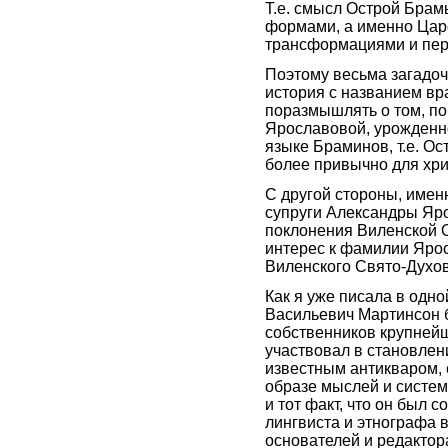
Т.е. смысл Острой Брам
формами, а именно Цар
трансформациями и пере
Поэтому весьма загадочн
история с названием вра
поразмышлять о том, по
Ярославовой, урожденн
языке Браминов, т.е. Ос
более привычно для хри
С другой стороны, именн
супруги Александры Яро
поклонения Виленской 
интерес к фамилии Ярос
Виленского Свято-Духов
Как я уже писала в одно
Васильевич Мартинсон 
собственников крупнейш
участвовал в становлени
известным антикваром, 
образе мыслей и систем
и тот факт, что он был 
лингвиста и этнографа в
основателей и редактор