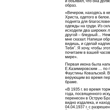
и объявил, что она долж
образ.
«Вечером, находясь в ке
Христа, одетого в белое
поднята для благословен
одежды на груди. Из ск
исходили два широких лу
другой – бледный… Нем
мне сказал: Напиши обр
видишь, и сделай надпи
Тебя". Я хочу, чтобы это
почитаем в вашей часовн
мире».
Первая икона была напи
Е.Казимировским … по п
Фаустины Ковальской. В
верующим во время пер
браме.
«В 1935 г. во время то
года, посвященного ис
перенесен в Острую Бра
видно издалека, и находи
04.04.1937 г. с разреш