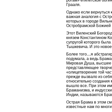
рогам» египетской богин
Грааля.
Однако если вернуться 
важная аналогия с Остр
которых в городе Вильн
Остробрамской Божией 
Этот Виленский Богоро
князем Константином К
супругой которого была
Тышкевича. И это ново
Более того....я абстра
подумала, а ведь Брама 
Мировая Душа, высшее 
представляющее творчес
«олицетворение той час
прежде вызвало из себя
относительно создания ми
вышло все. При этом им
Браманизма, и индусск
Индии, называются Бра
Острая Брама в этом см
известные нам по мно