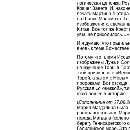
логическая цепочка: Ро
Ковчег Завета. И, након
печать Мартина Лютера 
на Шапке Мономаха. То 
изображениях, сделанн
Китае. Все тот же Крест 
увы, не приходилось…
И я думаю, что правиль
вновь к теме Божествен
Потому что племя Иссах
изображены Луна и Сол
на изучение Торы в Пар
этой причине все «Велик
Торой, а затем с Новым
пророками. Вот отсюда,
Русская «с книжкой», т.
факт вошел в историю.
(
Дополнение от 27.09.20
Мария Магдалина была 
равноапостольная Мари
города Магдала (колено
берегу Генисаретского о
Галилейское море. Это 