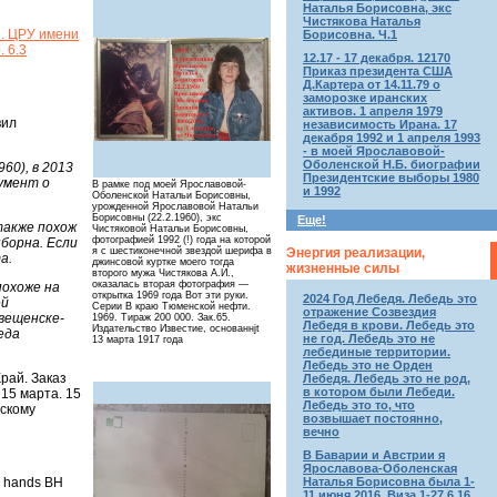
Наталья Борисовна, экс
Чистякова Наталья
5. ЦРУ имени
Борисовна. Ч.1
 6.3
12.17 - 17 декабря. 12170
Приказ президента США
Д.Картера от 14.11.79 о
заморозке иранских
активов. 1 апреля 1979
вил
независимость Ирана. 17
декабря 1992 и 1 апреля 1993
- в моей Ярославовой-
Оболенской Н.Б. биографии
60), в 2013
Президентские выборы 1980
умент о
В рамке под моей Ярославовой-
и 1992
Оболенской Натальи Борисовны,
урожденной Ярославовой Натальи
Борисовны (22.2.1960), экс
Еще!
также похож
Чистяковой Натальи Борисовны,
фотографией 1992 (!) года на которой
нборна. Если
Энергия реализации,
я с шестиконечной звездой шерифа в
а.
джинсовой куртке моего тогда
жизненные силы
второго мужа Чистякова А.И.,
оказалась вторая фотография —
похоже на
открытка 1969 года Вот эти руки.
2024 Год Лебедя. Лебедь это
ей
Серии В краю Тюменской нефти.
отражение Созвездия
вещенске-
1969. Тираж 200 000. Зак.65.
Лебедя в крови. Лебедь это
Издательство Известие, основаннjt
еда
не год. Лебедь это не
13 марта 1917 года
лебединые территории.
Лебедь это не Орден
рай. Заказ
Лебедя. Лебедь это не род,
в котором были Лебеди.
 15 марта. 15
Лебедь это то, что
рскому
возвышает постоянно,
вечно
В Баварии и Австрии я
Ярославова-Оболенская
k hands BH
Наталья Борисовна была 1-
11 июня 2016. Виза 1-27.6.16.