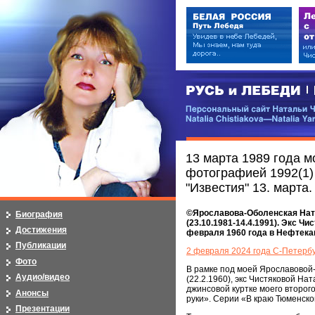
РУСЬ и ЛЕБЕДИ | RUSI — LEB
Персональный сайт Натальи Чистя
Natalia Chistiakova—Natalia Yarosla
13 марта 1989 года м
фотографией 1992(1) 
"Известия" 13. марта
©Ярославова-Оболенская Натал
Биография
(23.10.1981-14.4.1991). Экс Чи
Достижения
февраля 1960 года в Нефтека
Публикации
2 февраля 2024 года С-Петерб
Фото
В рамке под моей Ярославовой
Аудио/видео
(22.2.1960), экс Чистяковой Н
джинсовой куртке моего второго
Анонсы
руки». Серии «В краю Тюменско
Презентации