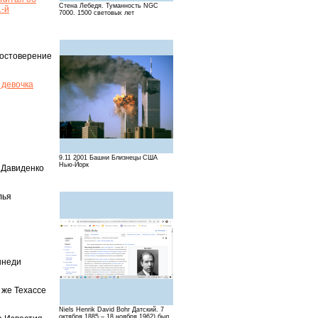
Стена Лебедя. Туманность NGC
1-й
7000. 1500 световых лет
достоверение
 девочка
9.11 2001 Башни Близнецы США
Нью-Йорк
 Давиденко
лья
ннеди
 же Техассе
Niels Henrik David Bohr Датский. 7
октября 1885 – 18 ноября 1962) был