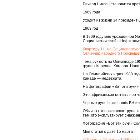
Ричард Никсон становится пре
1969 года
Уходит из жизни 34 президент
1969 год
В 1969 году мне урожденной Яро
Социалистической в Нефтекам
Квартиру 111 на Социалистичес
Отличник Народного Просвещен
Тема рук есть на Олимпиаде 198
группы Кореяна. Koreana. Hand
На Олимпийских играх 1988 года
Канаде — медвежата.
На фотографии «Вот эти руки» 1
Это африканские мотивы про че
Черные руки: black hands BH и
Обычно так показывают руки в 
тем, кто эксплуатирует скважин
Фотография »Вот эти руки» Скур
Моя статья о дате 15 марта
«15 марта. 15 марта 1988 дата 