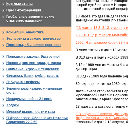
Так художники прятали изображ
Круглые столы
второй муж Чистяков А.И. спрят
шестиконечной звездой шерифа 
Пресс-конференции
13 марта это дата выделяется 
Глобальные экономические
Давиденко Анатолия Игнатьеви
стратегии, навигации
"13 марта, 13.3 -3.13, у меня, 
Концепции, аналитика
13.3.1913 д.р. У.Кейси Мальтий
Экспертиза и законотворчество
1992. Я в пуловере Корея 88 и 
Прогнозы, сбывшиеся прогнозы
В моих статьях о дате 13 марта 1
Поправки в законы: Экстренно!
В 313 день в году 9 ноября 198
Новости, комментарии, ремарки
3.13 в 1989 мне из Москвы был
диссертации.
Внимание! Угрозы и тенденции
Финансы, банки, рубль, власть
313 день 1989 года падение Бе
Лабиринты реформ
89 год - один и тот же 1989 год.
Энергия реализации, жизненные
Дата начала строительства Бер
силы
Ярославовой Натальи Борисовн
Невидимые войны 21 века
Анатольевны, в браке Ярослав
Ходоки
13 марта эта дата есть только
Мировой рынок нефти и газа
"13 августа и 2 августа: даты
Людовик XVI и Карл X. Вильский,
Я Ярославова-Оболенская Наталья
связанный с датой 13 августа,
Борисовна 22.2.60