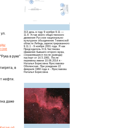
313 день в году 9 ноября 9.11 —
 ул.
11.9. Устав моего общественного
движения Русское национально-
культурное объединение Тюменской
области Лебедь,зарегистрированного
рады
9.11.1 - 9 ноября 2001 года. Я как
 сне
Председатель Н.Б.Чистякова
(фамилия бывшего второго мужа,
сохранявшаяся после развода)
Рука в руке"
паспорт от 14.5.1991. После
перемены имени 10.06.2014 я -
Наталья Борисовна Ярославова-
Оболенская. При рождении 22
тигрята, в
февраля 1960 года я - Ярославова
Наталья Борисовна
от нефти.
упна даже
 Китая об