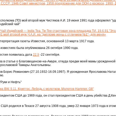
в СССР: 1946 Совет министров, 1958 предложение для ООН о космосе, 1990 -
исполкома (ТО) мой второй муж Чистяков А.И. 19 июня 1991 года оформлял "у
ндийский чай"
. Чай Индийский — India Tea. Tи-Tee стартовая зона площадка ТИ. 19.6.91."Эта
.91 мой второй муж Ч.А.И. на "дипломе жены с отличием №1"- для меня»
ерпретация газеты Известия, основанной 13 марта 1917 года.
 известиях была опубликована 26 октября 1990 года.
вестия появилась дата
22.9
-22 сентября.
ла в статье о Благовещенске-на-Амуре, откуда предки моей мамы урожденной
Ярославовой Тамары Анатольевны.
в Борис Романович (27.10.1932-16.09.1997). Я урожденная Ярославова Ната
ию.
"Руки и Нефть"
на BW. 9.11. Криптос. Лебедь с молотком. Молоток-Hammer. G8"
зидентом США до 1969 года, он стал президентом США в день убийства Д.Ке
США родился в Техасе 27 августа 1908 года, умер 22 января 1973 года в этом