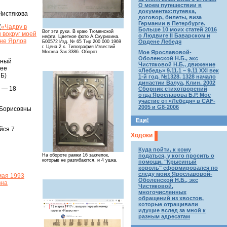
О моем путешествии в
документах:путевка,
Чистякова
договор, билеты, виза
Германии в Петербурге.
(
«Чадру в
Больше 10 моих статей 2016
Вот эти руки. В краю Тюменской
 вокруг моей
о Людвиге II Баварском и
нефти. Цветное фото А.Скурихина.
 не Ярлов
Ордене Лебедя
Б00572 Изд. № 65 Тир 200 000 1969
г. Цена 2 к. Типография Известий
Мое Ярославовой-
Москва Зак 3386. Оборот
Оболенской Н.Б., экс
вный
Чистяковой Н.Б., движение
лее
«Лебедь» 9.11.1 – 9.11 XXI век
НБ)
1-й год. №1328. 1328 начало
династии Валуа, Клин. 2002
я — 18
Сборник стихотворений
отца Ярославова Б.Р. Мое
участие от «Лебедя» в CAF-
2005 и G8-2006
 Борисовны
Еще!
йся 7
Ходоки
Куда пойти, к кому
податься, у кого просить о
На обороте рамки 16 заклепок,
которые не разгибаются, и 4 ушка.
помощи. "Крысиный
король" сформировался по
следу моих Ярославовой-
мая 1993
Оболенской Н.Б., экс
вна
Чистяковой,
многочисленных
обращений из хвостов,
которые отращивали
идущие вслед за мной к
разным адресатам