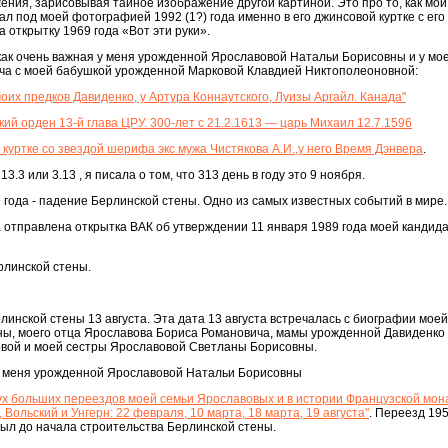
ения, зарисовывая тайное изображение другой картиной. Это про то, как мо
ал под моей фотографией 1992 (1?) года именно в его джинсовой куртке с его
открытку 1969 года «Вот эти руки».
как очень важная у меня урожденной Ярославовой Натальи Борисовны и у мо
ча с моей бабушкой урожденной Марковой Клавдией Никтополеоновной:
у моих предков Давиденко, у Артура Коннаутского, Луизы Аргайл. Канада"
ский орден 13-й глава ЦРУ. 300-лет с 21.2.1613 — царь Михаил 12.7.1596
в куртке со звездой шерифа экс мужа Чистякова А.И.,у него Время Дэнвера
.
3.3 или 3.13 , я писала о том, что 313 день в году это 9 ноября.
9 года - падение Берлинской стены. Одно из самых известных событий в мире.
а отправлена открытка ВАК об утверждении 11 января 1989 года моей кандид
рлинской стены.
линской стены 13 августа. Эта дата 13 августа встречалась с биографии мое
ы, моего отца Ярославова Бориса Романовича, мамы урожденной Давиденко
овой и моей сестры Ярославовой Светланы Борисовны.
 у меня урожденной Ярославовой Натальи Борисовны
 двух больших переездов моей семьи Ярославовых и в истории Французской мон
 Вольский и Унгерн: 22 февраля, 10 марта, 18 марта, 19 августа"
. Переезд 195
 был до начала строительства Берлинской стены.