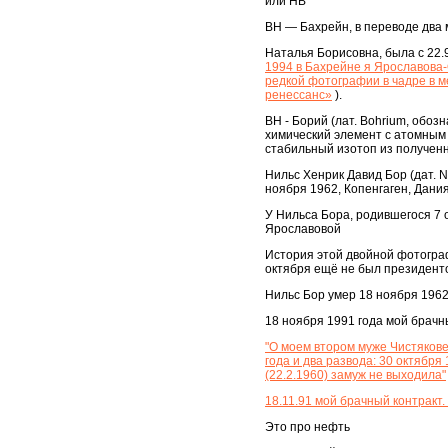
или HB
BH — Бахрейн, в переводе два 
Наталья Борисовна, была с 22.9
1994 в Бахрейне я Ярославова-
редкой фотографии в чадре в м
ренессанс»
).
BH - Борий (лат. Bohrium, обо
химический элемент с атомным
стабильный изотоп из полученн
Нильс Хенрик Давид Бор (дат. Nie
ноября 1962, Копенгаген, Дания
У Нильса Бора, родившегося 7 
Ярославовой
История этой двойной фотограф
октября ещё не был президент
Нильс Бор умер 18 ноября 1962
18 ноября 1991 года мой брачн
"О моем втором муже Чистякове
года и два развода: 30 октябр
(22.2.1960) замуж не выходила"
18.11.91 мой брачный контракт
Это про нефть