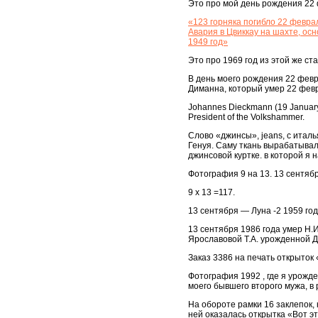
Это про мой день рождения 22 
«123 горняка погибло 22 февра
Авария в Цвиккау на шахте, ос
1949 год»
Это про 1969 год из этой же ст
В день моего рождения 22 февр
Диманна, который умер 22 февр
Johannes Dieckmann (19 January 
President of the Volkshammer.
Слово «джинсы», jeans, с итал
Генуя. Саму ткань вырабатывали
джинсовой куртке. в которой я 
Фотография 9 на 13. 13 сентябр
9 х 13 =117.
13 сентября — Луна -2 1959 год
13 сентября 1986 года умер Н
Ярославовой Т.А. урожденной Д
Заказ 3386 на печать открыток 
Фотография 1992 , где я урожд
моего бывшего второго мужа, в 
На обороте рамки 16 заклепок,
ней оказалась открытка «Вот э