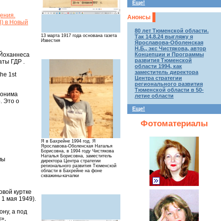
Еще!
ения.
Анонсы
8) в Новый
80 лет Тюменской области.
13 марта 1917 года основана газета
Так 14.8.24 выгляжу я
Известия
Ярославова-Оболенская
Н.Б., экс Чистякова, автор
 Йоханнеса
Концепции и Программы
развития Тюменской
ты ГДР .
области 1994, как
заместитель директора
he 1st
Центра стратегии
регионального развития
Тюменской области в 50-
понима
летие области
. Это о
Еще!
Фотоматериалы
Я в Бахрейне 1994 год. Я
Ярославова-Оболенская Наталья
Борисовна, в 1994 году Чистякова
Наталья Борисовна, заместитель
мы
директора Центра стратегии
регионального развития Тюменской
области в Бахрейне на фоне
скважины-качалки
овой куртке
 1 мая 1949).
ну, а под
»,