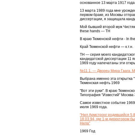
основанное 13 марта 1917 года
13 марта 1989 года мне урожде
первом браке, из Москвы отпра
диссертации, я защищала канди
Мой бывший второй муж Чистяко
these hands — TH
В краю Тюменской нефти - In the
Край Тюменской нефти — к.т.н.
TH — серия моего кандидатског
кандидатской диссертации 11 я
1969 году напечатаны эти откр
№11.1. — Дворец Мира Гаага. М
Выбрана именно эта открытка "В
Тюменская нефть 1969
"Вот эти руки". В краю Тюменск
Типография "Известий" Москва 
Самое известное событие 1969 
июля 1969 года.
"Нил Армстронг родившийся 5.8
18.03.94, где 1-м директором б
Нила"
1969 Год