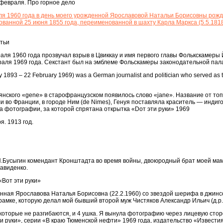
февраля. Про горное дело
ля 1960 года в день моего урожденной Ярославовой Натальи Борисовны рожд
нованной 25 июня 1855 года, переименованной в шахту Карла Маркса (5.5.181
атьи
аля 1960 года прозвучал взрыв в Цвиккау и имя первого главы Фолькскамеры
аля 1969 года. Секстант был на эмблеме Фольскамеры законодательной пала
1893 – 22 February 1969) was a German journalist and politician who served as t
ьянского «gene» в старофранцузском появилось слово «jane». Название от то
 во Франции, в городе Ним (de Nimes), Генуя поставляла краситель — индиго
на фотографии, за которой спрятана открытка «Dот эти руки» 1969
я. 1913 год.
.И.Бусыгин комендант Кронштадта во время войны, двоюродный брат моей ма
авиденко.
«Вот эти руки»
енная Ярославова Наталья Борисовна (22.2.1960) со звездой шерифа в джинс
рамке, которую делал мой бывший второй муж Чистяков Александр Ильич (д.р.
 которые не разгибаются, и 4 ушка. Я вынула фотографию через лицевую сторо
ти руки», серии «В краю Тюменской нефти» 1969 года, издательство «Известия