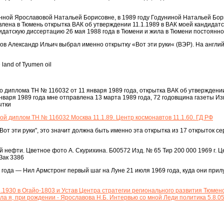
нной Ярославовой Натальей Борисовне, в 1989 году Годуниной Натальей Бор
влена в Тюмень открытка ВАК об утверждении 11.1.1989 в ВАК моей кандидат
датскую диссертацию 26 мая 1988 года в Тюмени и жила в Тюмени постоянно
в Александр Ильич выбрал именно открытку «Вот эти руки« (ВЭР). На англи
 land of Tyumen oil
о диплома TH № 116032 от 11 января 1989 года, открытка ВАК об утверждени
нваря 1989 года мне отправлена 13 марта 1989 года, 72 годовщина газеты Изв
ытки
ой диплом ТН № 116032 Москва 11.1.89. Центр космонавтов 11.1.60. ГД РФ
от эти руки", это значит должна быть именно эта открытка из 17 открыток се
ой нефти. Цветное фото А. Скурихина. Б00572 Изд. № 65 Тир 200 000 1969 г. Це
Зак 3386
года — Нил Армстронг первый шаг на Луне 21 июля 1969 года, куда они прил
.1930 в Огайо-1803 и Устав Центра стратегии регионального развития Тюмен
ыла я, при рождении - Ярославова Н.Б. Интервью со мной Леди политика 5.8.05