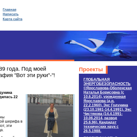
Главная
Написать
Карта сайта
89 года. Под моей
Проекты
фия "Вот эти руки"-"!
ГЛОБАЛЬНАЯ
ЭНЕРГОБЕЗОПАСНОСТЬ
©Ярославова-Оболенская
Наталья Борисовна (c
одунина
10.6.2014), урожденная
одилась 22
Ярославова (д.р.
22.2.1960). Экс Годунина
(23.10.1981-14.4.1991). Экс
Чистякова (14.4.1991-
вны
10.06.2014, развод
дой шерифа в
25.6.96). Кандидат
от, эти
технических наук c
а.
26.5.1988.