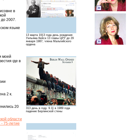
исовне в
ской
 до 2007.
йском языке
13 марта 1913 года день рождения
Уильяма Кейси 13 главы ЦРУ до 29
января 1987, члена Мальтийского
ордена
и моей
естия где в
рии
на 2 к.
унились 20
313 день в году. 9.11 в 1989 года
падение Берлинской стены
ской области
 - 75-летие