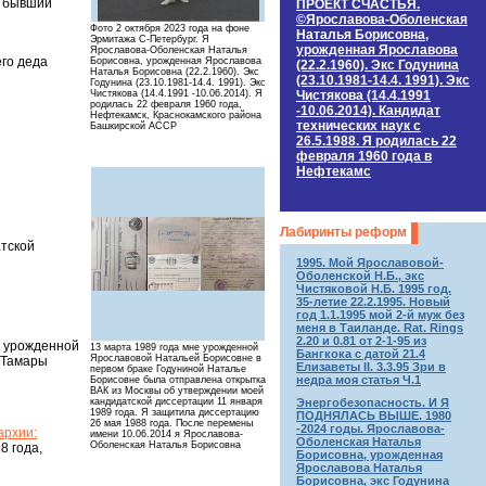
й бывший
ПРОЕКТ СЧАСТЬЯ.
©Ярославова-Оболенская
Фото 2 октября 2023 года на фоне
Наталья Борисовна,
Эрмитажа С-Петербург. Я
урожденная Ярославова
Ярославова-Оболенская Наталья
его деда
Борисовна, урожденная Ярославова
(22.2.1960). Экс Годунина
Наталья Борисовна (22.2.1960). Экс
(23.10.1981-14.4. 1991). Экс
Годунина (23.10.1981-14.4. 1991). Экс
Чистякова (14.4.1991
Чистякова (14.4.1991 -10.06.2014). Я
родилась 22 февраля 1960 года,
-10.06.2014). Кандидат
Нефтекамск, Краснокамского района
технических наук c
Башкирской АССР
26.5.1988. Я родилась 22
февраля 1960 года в
Нефтекамс
Лабиринты реформ
атской
1995. Мой Ярославовой-
Оболенской Н.Б., экс
Чистяковой Н.Б. 1995 год.
35-летие 22.2.1995. Новый
год 1.1.1995 мой 2-й муж без
меня в Таиланде. Rat. Rings
2.20 и 0.81 от 2-1-95 из
й урожденной
13 марта 1989 года мне урожденной
Бангкока с датой 21.4
Ярославовой Натальей Борисовне в
 Тамары
Елизаветы II. 3.3.95 Зри в
первом браке Годуниной Наталье
недра моя статья Ч.1
Борисовне была отправлена открытка
ВАК из Москвы об утверждении моей
Энергобезопасность. И Я
кандидатской диссертации 11 января
1989 года. Я защитила диссертацию
ПОДНЯЛАСЬ ВЫШЕ. 1980
26 мая 1988 года. После перемены
-2024 годы. Ярославова-
архии:
имени 10.06.2014 я Ярославова-
Оболенская Наталья
Оболенская Наталья Борисовна
8 года,
Борисовна, урожденная
Ярославова Наталья
Борисовна, экс Годунина