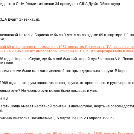
зидентом США. Уходит из жизни 34 президент США Дуайт Эйзенхауэр.
 США Дуайт Эйзенхауэр.
славовой Наталье Борисовне было 9 лет, я жила в доме 69 в квартире 111 на
ске
кой 69 в Нефтекамске получила в 1967 моя мама Ярославова Т.А., после наг
ия 24.2.1967. Визит императора Эфиопии в СССР. Эта квартира была в моем
8 года в Корее в Сеуле, где был мой бывший второй муж Чистяков А.И. Песня "
 in Hand
 символами были мальчик с девочкой, которые держаться за руки. В Корее — 
969 года — это руки одного человека, в руках которого нефть и руки черные 
рные руки? Но черные руки можно было показать и угле.
ли HB
нефти, когда бывает нефтяной фонтан. В ином случае, нефть не совсем дост
ы.
ихина Анатолия Васильевича (15 марта 1900 г- 23 апреля 1990г.) .
документа моей диссертации - 90 лет с даты 15 марта 1898: договор России и