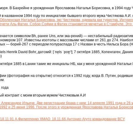
моря. В Бахрейне я урожденная Ярославова Наталья Борисовна, в 1994 году 
 в названном 1994 году по инициативе бывшего второго мужа Чистякова А.И. 
Оболенская Наталья Борисовна, экс Чистякова, одевала как туристка. Интриги
ечети Аль-Фатих. Собор Софии в Фатих становится мечетью в Стамбуле. Это
значается символом Bh, ранее Uns, или эка-рений) — нестабильный радиоакти
 номером 107. Известны изотопы с массовыми числами от 261 до 274. Наибо
ых — борий-267 с периодом полураспада 17 с Назван в честь Нильса Бора (
ls Henrik David Bohr, датский: [ˈne̝ls ˈpoɐ̯ˀ]; 7 октября 1885, Копенгаген, Дани
)
октября 1885 в Lании такие же инициалы НБ, как у меня урожденной Натальи
ии (фотография на открытке) относится к 1992 году, когда В. Путин, родивши
ом.
 года
ый контракт с моим вторым мужем Чистяковым А.И
 Александре Ильиче. Две регистрации брака с ним: 14 апреля 1991 года и 26 
я 1992 и 25 июня 1996. После этого я урожденная Ярославова Наталья Борисо
. 18.11.91 А.Филиппенко ХМАО. 18.11.66 Антонио Агуто командование ВСУ