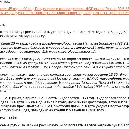
иптос.
асти: 45 год — 90 год. Разделение и воссоединение. ФБР имени Гувера 30.6.3
 45 градусов, 13:30. Картеры 39. Криптограф Эд Шейдт 20.7.39. Луна 20.7.69.
ала:
иптоса не могут расшифровать уже 30 лет, 29 января 2020 года Сэнборн доба
обы помочь этому процессу...
 дате 29 января, когда я урожденная Ярославова Наталья Борисовна (22.2.19
овна по фамилии бывшего второго мужа, 29 января 2014 года получила док
аследованной квартиры 119 моей мамы Ярославовой Т.А.
ите, что является продолжением экспозиции Криптоса, похож на Часы. Он 
о-Восток - это 45 градусов. 45 соответствует 45 году рождения Джимми Сэ
, то Север-N, а Восток — W, Северо-Восток это NW. 14 и 23 буква алфавит
сток на «часах» магнитного компаса соответствует времени 13:30. Это 
орую в 1989 году мне отправили из Москвы открытку ВАК об утверждении мо
то произошло через 60 лет после фотографии 13 марта 1929 года в Благо
ой Клавдии Никтополеоновны, родившейся 21 декабря 1904 года, и моего д
ча....
"
ршню. В руках, в пригоршне - нефть. Выделяется 1969 год. Выделяется слово К
 дата 13 марта. Ниже я добавила к этому даты жизни фотографа, в том числе,
ал первым президентом СССР. Но история даты 15 марта уходит к порт-Арту
ре служил моей дед Давиденко Анатолий Игнатьевич в 1926 году.
ержат нефть
рные руки? Но черные руки можно было показать и в угле. Черные руки: blac