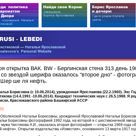
EDI
ковой — Натальи Ярославовой
vova’s Personal Website
оя открытка ВАК. BW - Берлинская стена 313 день 19
со звездой шерифа оказалось "второе дно" - фотогра
. Шер ше ля нефть.
ья Борисовна (с 10.06.2014), урожденная Ярославова (22.2.1960). Экс Г
стякова (14.4.1991 -10.06.2014). Кандидат технических наук c 26.5.1988. Я р
мске, Краснокамского района Башкирской АССР
ург
-Оболенской Натальи Борисовны, урожденной Ярославовой Натальи Борисо
атальи Борисовны фотографией 1992 года, на которой я с шестиконечной звез
 мужа Чистякова А.И., оказалась вторая фотография — открытка 1969 года «В
й нефти». Открытки издательства «Известия», основанного 13 марта 1917 год