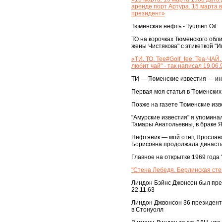
аренде порт Артура. 15 марта 
президент»
Тюменская нефть - Tyumen Oil
ТО на корочках Тюменского обл
жены Чистякова" с этикеткой "И
«ТИ. ТО. Tee#Golf_tee. Tea-ЧАЙ
любит чай" - так написал 19.06
ТИ — Тюменские известия — инт
Первая моя статья в Тюменских
Позже на газете Тюменские из
"Амурские известия" я упомина
Тамары Анатольевны, в браке 
Нефтяник — мой отец Ярославо
Борисовна продолжала династ
Главное на открытке 1969 года 
"Стена Лебедя. Берлинская сте
Линдон Бэйнс Джонсон был пре
22.11.63
Линдон Джвонсон 36 президент 
в Стонуолл