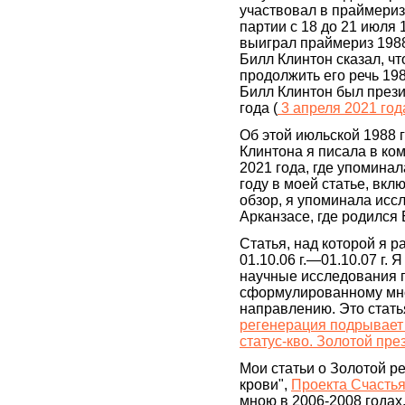
участвовал в праймери
партии с 18 до 21 июля 
выиграл праймериз 1988 
Билл Клинтон сказал, чт
продолжить его речь 198
Билл Клинтон был през
года (
3 апреля 2021 год
Об этой июльской 1988 
Клинтона я писала в ко
2021 года, где упоминала
году в моей статье, вк
обзор, я упоминала исс
Арканзасе, где родился 
Статья, над которой я р
01.10.06 г.—01.10.07 г. 
научные исследования 
сформулированному мн
направлению. Это стат
регенерация подрывает
статус-кво. Золотой пре
Мои статьи о Золотой р
крови",
Проекта Счасть
мною в 2006-2008 годах