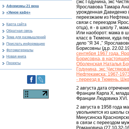
(экс Годунина, экс Чист
Афоризмы 21 века
Ярославова Тамара Ана
урожденная Давиденко (д
«Умное кафе»
переезжаем из Нефтека
связи с переездом Ярос
Карта сайта
отца), я - в школу 7, ма
Обратная связь
Или наоборот: мама в шк
Тема для размышлений
класс в Тюмени, куда п
дело "Я 34 ," Ярославо
Прислать информацию
Борисовны (д.р. 22.02.19
Фотоматериалы
сентября 1967 года. Яр
Новая книга
Борисовна, в настояще
Проекты
Оболенская Наталья Бор
Годунина, экс Чистяков
Нефтекамска: 1967-1973.
- переезд в Тюмень. Шко
2 августа дата отречени
Франции Карла X, младш
Франции Людовика XVI.
2 августа в 1958 года м
увольняется из школы с
Минусинска Красноярско
в связи с переездом м
Романовича (27.10.32-1