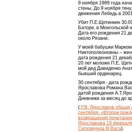
9 ноября 1989 года нач
стены. До 9 ноября тян
движения Лебедь в 2001
Убит П.Е.Щетинкин 30.09
Баторе, в Монгольской 
Дата его рождения 21 д
около Рязани.
У моей бабушки Марков
Никтополеоновны – жен
дата рождения 21 декабр
20 лет моложе П.Е. Щети
мой дед Давиденко Анат
бывший ординарец.
30 сентября - дата рож
Ярославова Романа Васи
датой рождения А.Т.Яро
Дневники за месяц до а
(
Р.В. Ярославов общая 
сентября. «Второе рожд
возвращения почитания 
Ярославова 19 февраля
Сигизмунда III Васа
).