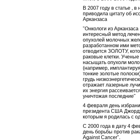
В 2007 году в статье , в
приводила цитату об ис
Арканзаса
"Онкологи из Арканзаса
интересный метод лече
опухолей молочных желез
разработанном ими мет
отводится ЗОЛОТУ, ко
раковые клетки. Учены
насыщать опухоли мол
(например, имплантируя
тонкие золотые полоски)
грудь низкоэнергетичес
отражает лазерные лучи
их энергия рассеиваетс
уничтожая последние"
4 февраля день избрани
президента США Джордж
которым я родилась с о
С 2000 года в дату 4 ф
день борьбы против рака 
Against Cancer".