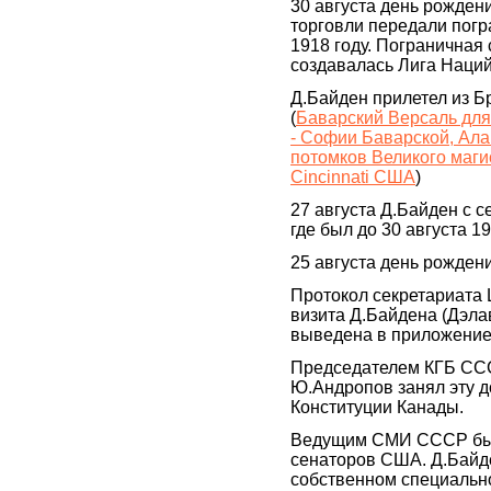
30 августа день рожден
торговли передали погр
1918 году. Пограничная
создавалась Лига Наций
Д.Байден прилетел из Бр
(
Баварский Версаль для
- Софии Баварской, Ала
потомков Великого маги
Cincinnati США
)
27 августа Д.Байден с 
где был до 30 августа 19
25 августа день рождени
Протокол секретариата
визита Д.Байдена (Дэла
выведена в приложение
Председателем КГБ ССС
Ю.Андропов занял эту до
Конституции Канады.
Ведущим СМИ СССР был
сенаторов США. Д.Байд
собственном специально