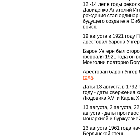
12 -14 лет в годы револ
Давиденко Анатолий Игн
рождения стал ординар
будущего создателя Си
войск.
19 августа в 1921 году 
арестовал барона Унгер
Барон Унгерн был сторо
февраля 1921 года он во
Монголии повторно Богдо
Арестован барон Унгер
года
.
Даты 13 августа в 1792 г
году - даты свержения 
Людовика XVI и Карла X
13 августа, 2 августа, 2
августа - даты противо
монархией и буржуазией
13 августа 1961 года на
Берлинской стены