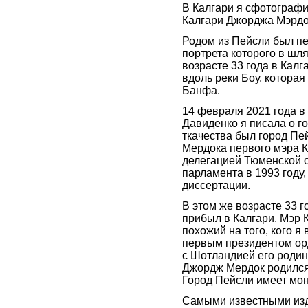
В Калгари я сфотографи
Калгари Джорджа Мэрдо
Родом из Пейсли был п
портрета которого в шл
возрасте 33 года в Калг
вдоль реки Боу, которая
Банфа.
14 февраля 2021 года в
Давиденко я писала о г
ткачества был город Пе
Мердока первого мэра К
делегацией Тюменской о
парламента в 1993 году,
диссертации.
В этом же возрасте 33 
прибыл в Калгари. Мэр 
похожий на того, кого я
первым президентом орд
с Шотландией его родин
Джордж Мердок родился 
Город Пейсли имеет мо
Самыми известными изд