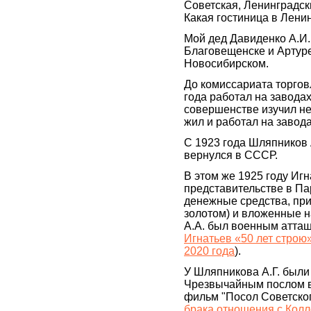
Советская, Ленинградск
Какая гостиница в Ленин
Мой дед Давиденко А.И.
Благовещенске и Артуре,
Новосибирском.
До комиссариата торгов
года работал на завода
совершенстве изучил не
жил и работал на завод
С 1923 года Шляпников 
вернулся в СССР.
В этом же 1925 году Игн
представительстве в Па
денежные средства, пр
золотом) и вложенные н
А.А. был военным атташ
Игнатьев «50 лет строю
2020 года
).
У Шляпникова А.Г. были
Чрезвычайным послом в
фильм "Посол Советског
брака отношения с Кол