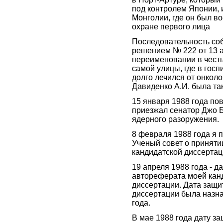
под контролем Японии, 
Монголии, где он был в
охране первого лица
Последовательность со
решением № 222 от 13 а
переименовании в честь
самой улицы, где в госп
долго лечился от онколо
Давиденко А.И. была та
15 января 1988 года по
приезжал сенатор Джо 
ядерного разоружения.
8 февраля 1988 года я 
Ученый совет о приняти
кандидатской диссертац
19 апреля 1988 года - д
автореферата моей кан
диссертации. Дата защи
диссертации была назна
года.
В мае 1988 года дату з