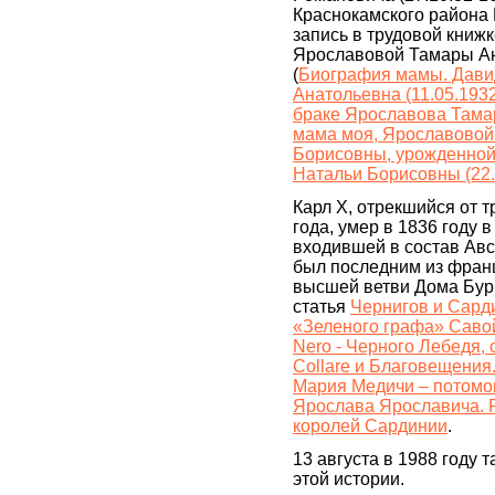
Краснокамского района
запись в трудовой книж
Ярославовой Тамары А
(
Биография мамы. Дави
Анатольевна (11.05.1932 
браке Ярославова Тама
мама моя, Ярославовой
Борисовны, урожденно
Натальи Борисовны (22.
Карл X, отрекшийся от т
года, умер в 1836 году в
входившей в состав Авс
был последним из франц
высшей ветви Дома Бур
статья
Чернигов и Сард
«Зеленого графа» Саво
Nero - Черного Лебедя, 
Collare и Благовещения
Мария Медичи – потомок
Ярослава Ярославича. Р
королей Сардинии
.
13 августа в 1988 году 
этой истории.