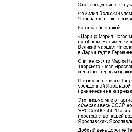
Это совпадение не случ
Фамилия Вольский упом
Ярославова, с которой я
Контекст был такой:
«Царица Мария Нагая м
погибшим. Его именем 
Великий маршал Никола
в Дармштадт в Германи
Считается, что Мария Н
Тверского князя Яросла
женатого первым брако
Прозвище первого Тверс
урожденной Ярославой 
практически не встреч
Это письмо мне от артис
объехали весь СССР, но
ЯРОСЛАВОВЫ. "По роду
пространство нашей род
Ярославских, Ярославле
Добрый день дорогие Т