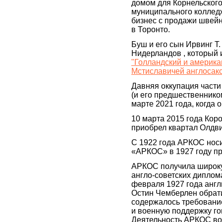
домом для Корнельского
муниципального колледж
бизнес с продажи швейн
в Торонто.
Буш и его сын Ирвинг Т
Нидерландов , который
"Голландский и америк
Мстиславичей англосак
Давняя оккупация части
(и его предшественнико
марте 2021 года, когда
10 марта 2015 года Кор
приобрел квартал Олдвич
С 1922 года АРКОС носи
«АРКОС» в 1927 году п
АРКОС получила широкую
англо-советских диплом
февраля 1927 года анг
Остин Чемберлен обратил
содержалось требовани
и военную поддержку го
Деятельность АРКОС воз