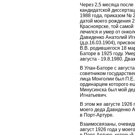
Через 2,5 месяца посл
кандидатской диссертаци
1988 года, приказом № 
датой моего рождения 22
Красноярске, той самой 
лечился и умер от онкол
Давиденко Анатолий Иг
(д.р.16.03.1904), присв
В.В. родившегося 18 мар
Баторе в 1925 году. Уме
августа - 19.8.1980. Два
В Улан-Баторе с август
советником государстве
лица Монголии был П.Е.
ординарцем которого е
Минусинска был мой де
Игнатьевич.
В этом же августе 1926
моего деда Давиденко 
в Порт-Артуре.
Взаимосвязаны, очевидн
август 1926 года у моег
в Порт-Артуре, который