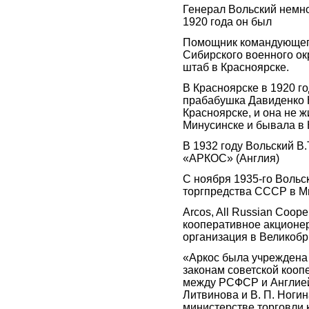
Генерал Вольский немно
1920 года он был
Помощник командующего
Сибирского военного ок
штаб в Красноярске.
В Красноярске в 1920 го
прабабушка Давиденко Н
Красноярске, и она не 
Минусинске и бывала в 
В 1932 году Вольский В
«АРКОС» (Англия)
С ноября 1935-го Вольс
торгпредства СССР в Ми
Arcos, All Russian Coope
кооперативное акционе
организация в Великобр
«Аркос была учреждена 
законам советской кооп
между РСФСР и Англией 
Литвинова и В. П. Ногин
министерстве торговли 