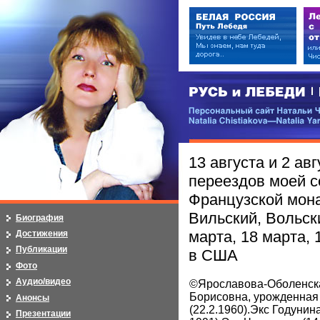
РУСЬ и ЛЕБЕДИ | RUSI — LEB
Персональный сайт Натальи Чистя
Natalia Chistiakova—Natalia Yarosla
13 августа и 2 ав
переездов моей с
Французской мона
Вильский, Вольск
Биография
марта, 18 марта, 
Достижения
Публикации
в США
Фото
Аудио/видео
©Ярославова-Оболенск
Борисовна, урожденная
Анонсы
(22.2.1960).Экс Годунина
Презентации