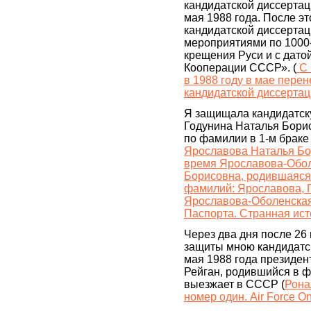
кандидатской диссертац
мая 1988 года. После э
кандидатской диссертац
мероприятиями по 1000
крещения Руси и с дато
Кооперации СССР». (
С 
в 1988 году в мае пере
кандидатской диссерта
Я защищала кандидатск
Годунина Наталья Борис
по фамилии в 1-м браке 
Ярославова Наталья Бо
время Ярославова-Обол
Борисовна, родившаяся
фамилий: Ярославова, Г
Ярославова-Оболенская
Паспорта. Странная ис
Через два дня после 26 
защиты мною кандидатск
мая 1988 года президе
Рейган, родившийся в ф
выезжает в СССР (
Рона
номер один. Air Force O