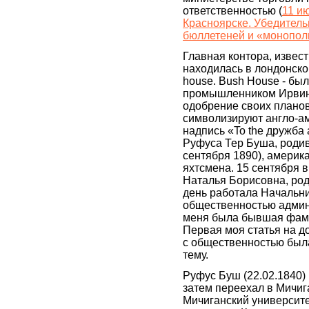
ответственностью (
11 и
Красноярске. Убедитель
бюллетеней и «монопол
Главная контора, извес
находилась в лондонско
house. Bush House - бы
промышленником Ирвинг
одобрение своих планов 
символизируют англо-ам
надпись «To the дружба
Руфуса Тер Буша, роди
сентября 1890), америк
яхтсмена. 15 сентября 
Наталья Борисовна, ро
день работала Начальни
общественностью админи
меня была бывшая фамил
Первая моя статья на д
с общественностью была
тему.
Руфус Буш (22.02.1840) 
затем переехал в Мичиг
Мичиганский университе