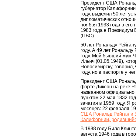
Президент США Рональд
губернатор Калифорнии
году, выделил 50 лет ус
дипломатических отно
ноября 1933 года в его
1983 года в Президиум 
(ПВС).
50 лет Рональду Рейган
году. А 49 лет Рональду
году. Мой бывший муж 
Ильич (01.05.1949), кот
Новосибирску, говорил, 
году, но в паспорте у нег
Президент США Рональд
форте Диксон на реке Р
названном официально 
пунктом 22 мая 1832 год
зачатия в 1959 году. Я 
месяцев: 22 февраля 19
США Рональд Рейган и 
Калифорнии, родившийс
В 1988 году Билл Клинт
августа 1946 года в гор