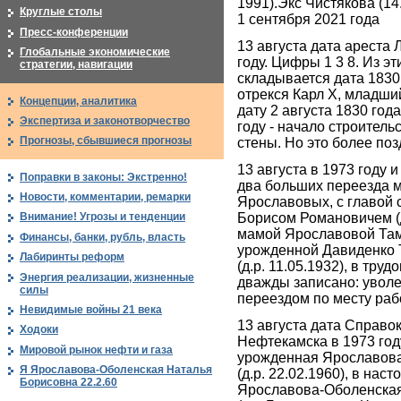
1991).Экс Чистякова (14
Круглые столы
1 сентября 2021 года
Пресс-конференции
13 августа дата ареста 
Глобальные экономические
году. Цифры 1 3 8. Из э
стратегии, навигации
складывается дата 1830 
отрекся Карл X, младши
Концепции, аналитика
дату 2 августа 1830 года
Экспертиза и законотворчество
году - начало строитель
Прогнозы, сбывшиеся прогнозы
стены. Но это более по
13 августа в 1973 году и
Поправки в законы: Экстренно!
два больших переезда 
Новости, комментарии, ремарки
Ярославовых, с главой
Борисом Романовичем (д
Внимание! Угрозы и тенденции
мамой Ярославовой Там
Финансы, банки, рубль, власть
урожденной Давиденко 
Лабиринты реформ
(д.р. 11.05.1932), в тру
Энергия реализации, жизненные
дважды записано: уволе
силы
переездом по месту раб
Невидимые войны 21 века
13 августа дата Справо
Ходоки
Нефтекамска в 1973 году
Мировой рынок нефти и газа
урожденная Ярославов
Я Ярославова-Оболенская Наталья
(д.р. 22.02.1960), в нас
Борисовна 22.2.60
Ярославова-Оболенска