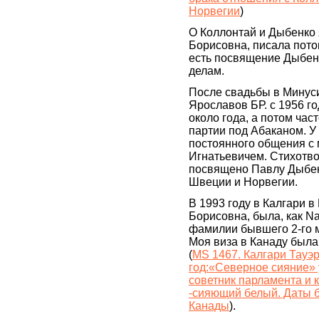
Норвегии
)
О Коллонтай и Дыбенко
Борисовна, писала потом
есть посвящение Дыбен
делам.
После свадьбы в Минуси
Ярославов БР. с 1956 г
около года, а потом час
партии под Абаканом. У
постоянного общения с
Игнатьевичем. Стихотво
посвящено Павлу Дыбенк
Швеции и Норвегии.
В 1993 году в Калгари 
Борисовна, была, как Nat
фамилии бывшего 2-го м
Моя виза в Канаду была 
(
MS 1467. Калгари Тауэр
год:«Северное сияние» у
советник парламента и к
-сияющий белый. Даты б
Канады
).