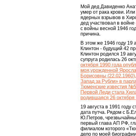
Мой дед Давиденко Ана
умер от рака крови. Или
ядерных взрывов в Хиро
дед участвовал в войне
с войны весной 1946 год
причина.
В этом же 1946 году 19 
Клинтон - будущий 42 п
Клинтон родился 19 авгу
супруга родилась 26 окт
октября 1990 года опуб
моя,урожденной Яросла
Борисовны (22.02.1960)
Запад за Рубли» в парл
Тюменские известия №5.
Первой Леди стала Хила
родившаяся 26 октября 
19 августа в 1991 году с
дата путча. Рядом с Б.
Ю.Петров, чрезвычайный
первый глава АП РФ, гл
филиалом которого «Тю
дело по моей биографии