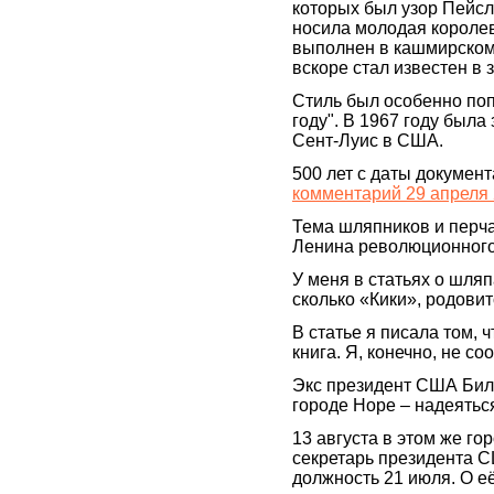
которых был узор Пейсл
носила молодая королев
выполнен в кашмирском 
вскоре стал известен в
Стиль был особенно поп
году". В 1967 году была
Сент-Луис в США.
500 лет с даты докумен
комментарий 29 апреля 
Тема шляпников и перча
Ленина революционного
У меня в статьях о шляп
сколько «Кики», родови
В статье я писала том,
книга. Я, конечно, не с
Экс президент США Билл
городе Hopе – надеяться
13 августа в этом же го
секретарь президента 
должность 21 июля. О е