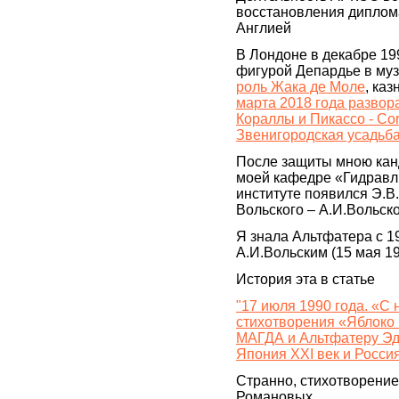
восстановления диплом
Англией
В Лондоне в декабре 19
фигурой Депардье в муз
роль Жака де Моле
, каз
марта 2018 года развор
Кораллы и Пикассо - Coral
Звенигородская усадьб
После защиты мною канд
моей кафедре «Гидравл
институте появился Э.В
Вольского – А.И.Вольск
Я знала Альтфатера с 1
А.И.Вольским (15 мая 19
История эта в статье
"17 июля 1990 года. «С
стихотворения «Яблоко
МАГДА и Альтфатеру Эд
Япония XXI век и Росси
Странно, стихотворение
Романовых.