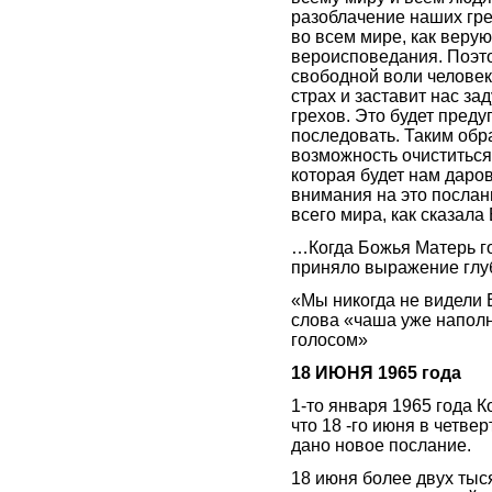
разоблачение наших грех
во всем мире, как веру
вероисповедания. Поэтом
свободной воли человека
страх и заставит нас з
грехов. Это будет пред
последовать. Таким обр
возможность очиститься
которая будет нам даро
внимания на это послан
всего мира, как сказала
…Когда Божья Матерь го
приняло выражение глуб
«Мы никогда не видели 
слова «чаша уже наполн
голосом»
18 ИЮНЯ 1965 года
1-то января 1965 года К
что 18 -го июня в четве
дано новое послание.
18 июня более двух тыся