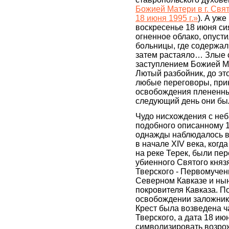
Божией Матери в г. Свят
18 июня 1995 г.»
). А уже
воскресенье 18 июня си
огненное облако, опуст
больницы, где содержал
затем растаяло… Злые 
заступлением Божией М
Лютый разбойник, до эт
любые переговоры, при
освобождения плененны
следующий день они б
Чудо нисхождения с неб
подобного описанному 1
однажды наблюдалось в 
в начале XIV века, когда
на реке Терек, были пе
убиенного Святого княз
Тверского - Первомуче
Северном Кавказе и ны
покровителя Кавказа. П
освобождении заложник
Крест была возведена 
Тверского, а дата 18 ию
символизировать возрож