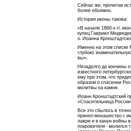
Сейчас же, прочитав ис
более объемно.
История иконы такова:
«В начале 1860-х гг. ик
купец Гавриил Медведе
о. Иоанна Кронштадтско
Именно на этом списке 
глубоко знаменательную 
вы»,
Незадолго до кончины о
известного петербургск
ему при этом, что приде
образом о спасении Рос
молитвы на камне.
Иоанн Кронштадтский п
«Спасительница России
Все это сбылось в точн
принял монашество с и
лавре и в канун войны 
покровителя - молился т