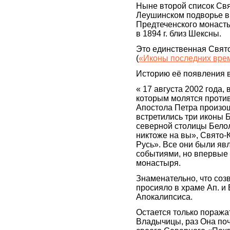
Ныне второй список Свя
Леушинском подворье в
Предтеченского монаст
в 1894 г. близ Шексны.
Это единственная Свято
(
«Иконы последних вре
Историю её появления в
« 17 августа 2002 года,
которым молятся против
Апостола Петра произо
встретились три иконы 
северной столицы Белол
никтоже на вы», Свято
Русь». Все они были яв
событиями, но впервые
монастыря.
Знаменательно, что соз
просияло в храме Ап. и
Апокалипсиса.
Остается только поража
Владычицы, раз Она поч