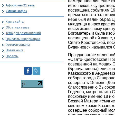
намеренное лишение ко
источников к существов
Афоризмы 21 века
посвящена событиям 199
«Умное кафе»
время захвата заложник
небе был явлен образ 
Карта сайта
младенца в ярко красно
Обратная связь
восьмиконечному кресту
Богоматерь и была изо
Тема для размышлений
посвященной ей иконе,
Прислать информацию
Свято-Крестовской, пос
Фотоматериалы
Буденновск назывался С
Новая книга
Празднование явленной
Проекты
«Свято-Крестовская Пр
освещенной на мощах С
(Брянчанинова) епископ
Кавказского в Андреев
соборе города Ставроп
совершать 18 июня. Ден
благословению Высоко
Гедеона, митрополита С
поскольку именно 18 ию
Божией Матери «Умягче
местном храме Казанск
совершен соборный мо
ставропольского духове