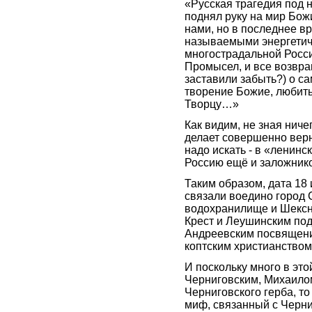
«Русская трагедия под 
поднял руку на мир Божи
нами, но в последнее вр
называемыми энергетич
многострадальной Росси
Промысел, и все возвра
заставили забыть?) о с
творение Божие, любить
Творцу…»
Как видим, не зная ниче
делает совершенно верн
надо искать - в «ленин
Россию ещё и заложни
Таким образом, дата 18
связали воедино город 
водохранилище и Шексну
Крест и Леушинским под
Андреевским посвящение
коптским христианство
И поскольку много в эт
Черниговским, Михаило
Черниговского герба, т
миф, связанный с Черн