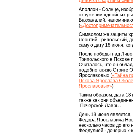
Девочка с картины «Ме
Аполлон - Солнце, изо
окружении «двойных рыб
Вакханалий, напоминаю
(
«Достопримечательнос
Символом же защиты хр
Леонтий Трипольский, д
самую дату 18 июня, ко
После победы над Ливо
Трипольского в Пскове 
Считалось, что он обла
подобно князю Стриге О
Ярославовых (
«Тайна п
Пскова Ярослава Оболен
Ярославовых»
).
Таким образом, дата 18
также как они объедине
-Печерской Лавры.
День 18 июня является,
Федора Ярославича Новг
несколько часов до его
Феодулией - дочерью кн