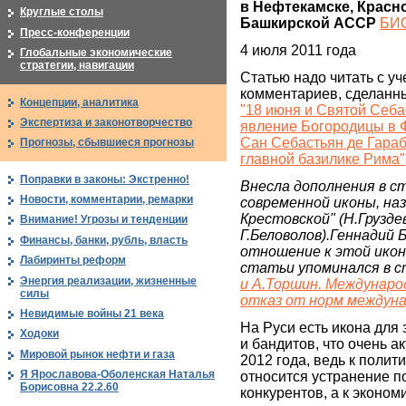
в Нефтекамске, Красн
Круглые столы
Башкирской АССР
БИ
Пресс-конференции
4 июля 2011 года
Глобальные экономические
стратегии, навигации
Статью надо читать с у
комментариев, сделанн
Концепции, аналитика
"18 июня и Святой Себ
Экспертиза и законотворчество
явление Богородицы в 
Сан Себастьян де Гара
Прогнозы, сбывшиеся прогнозы
главной базилике Рима"
Поправки в законы: Экстренно!
Внесла дополнения в с
Новости, комментарии, ремарки
современной иконы, на
Крестовской" (Н.Грузде
Внимание! Угрозы и тенденции
Г.Беловолов).Геннадий
Финансы, банки, рубль, власть
отношение к этой икон
Лабиринты реформ
статьи упоминался в 
Энергия реализации, жизненные
и А.Торшин. Междунаро
силы
отказ от норм междуна
Невидимые войны 21 века
На Руси есть икона для
Ходоки
и бандитов, что очень а
Мировой рынок нефти и газа
2012 года, ведь к полит
Я Ярославова-Оболенская Наталья
относится устранение п
Борисовна 22.2.60
конкурентов, а к эконом