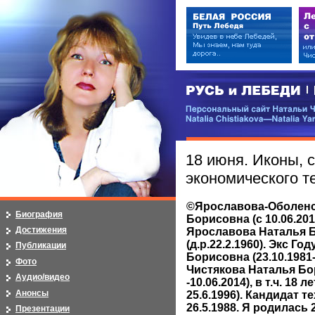
РУСЬ и ЛЕБЕДИ | RUSI — LEB
Персональный сайт Натальи Чистя
Natalia Chistiakova—Natalia Yarosla
18 июня. Иконы, 
экономического 
©Ярославова-Оболенс
Биография
Борисовна (с 10.06.20
Достижения
Ярославова Наталья 
(д.р.22.2.1960). Экс Г
Публикации
Борисовна (23.10.1981-
Фото
Чистякова Наталья Бор
Аудио/видео
-10.06.2014), в т.ч. 18 
Анонсы
25.6.1996). Кандидат т
26.5.1988. Я родилась
Презентации