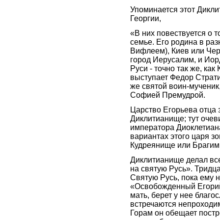
Упоминается этот Дикли
Георгии,
«В них повествуется о т
семье. Его родина в раз
Вифлеем), Киев или Чер
город Иерусалим, и Иор
Руси - точно так же, ка
выступает Федор Страти
же святой воин-мученик,
Софией Премудрой.
Царство Егорьева отца 
Диклитианище; тут оче
императора Диоклетиана
вариантах этого царя 
Кудреянище или Браги
Диклитианище делал вс
на святую Русь». Тридца
Святую Русь, пока ему 
«Освобожденный Егорий
мать, берет у нее благо
встречаются непроходимы
Горам он обещает постро