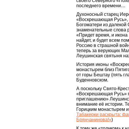
своего Северного «Похв
последнего времени…
Духоносный старец Иер
«Воскрешающая Русь», 
Богоматери из далекой
знаменательные слова 
«Придет время, и икон
найдет, и будет всем п
Россию в страшной войн
теперь за верующих Мало
Леушинская святыня на
История иконы «Воскре
монастырем близ Пятиг
от горы Бештау (пять гл
Буденновском.
А поскольку Свято-Крес
«Воскрешающая Русь» пр
приглашению» Леушинск
внимание её истории. Т
Горицким монастырем и
Табакерки раскрыта: ф
Брянчанинова!»
)
К тому же «толчком» к н