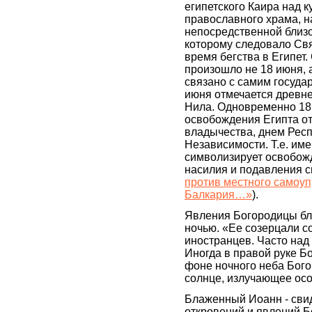
египетского Каира над к
православного храма, н
непосредственной близо
которому следовало Св
время бегства в Египет.
произошло не 18 июня, а
связано с самим государ
июня отмечается древне
Нила. Одновременно 18
освобождения Египта от
владычества, днем Респ
Независимости. Т.е. име
символизирует освобож
насилия и подавления с
против местного самоуп
Балкария…»
).
Явления Богородицы бл
ночью. «Ее созерцали со
иностранцев. Часто над
Иногда в правой руке Б
фоне ночного неба Бого
солнце, излучающее осо
Блаженный Иоанн - свид
откровений и явлений 