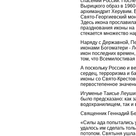
спасении России. Посл
Вырицкого образ в 1960-е
архимандрит Херувим. В
Свято-Георгиевский мон
Здесь икона прославила
празднования иконы на
стекается множество нар
Наряду с Державной, Пе
иконами Богоматери - Л
икон последних времен,
том, что Всемилостивая 
А поскольку Россию и ве
сердец, терроризма и б
иконы со Свято-Крестов
первостепенное значен
Игуменье Таисье Леушин
было предсказано: как 
водохранилищем, так и
Священник Геннадий Бе
«Силы ада попытались у
удалось им сделать тол
потопом. Святыня ушла