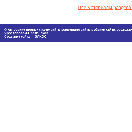
Все материалы раздела
© Авторские права на идею сайта, концепцию сайта, рубрики сайта, содерж
Ярославовой-Оболенской.
Создание сайта —
ЭЛКОС