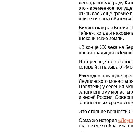
легендарному граду Кит
это - временное попуще
открылась еще громче п
явится и сама обитель».
Видимо как раз Божий 
тайне», когда я находи
Шекснинские земли.
«В конце ХХ века на бе
новая традиция «Леуши
Интересно, что это стоя
который я называю «Мо
Ежегодно накануне пре
Леушинского монастыря
Предтечи) у селения Мя
затопленному монастыр
и весей России. Соверш
затопленных храмов под
Это стояние верности С
Сама же история
«Леуш
статье,где я обратила в