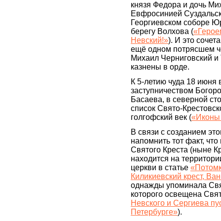
князя Федора и дочь Ми
Евфросинией Суздальско
Георгиевском соборе Ю
берегу Волхова (
«Герое
Невский!»
). И это соче
ещё одном потрясшем че
Михаил Черниговский и 
казнены в орде.
К 5-летию чуда 18 июня 
заступничеством Богор
Басаева, в северной ст
список Свято-Крестовс
голгофский век (
«Иконы
В связи с созданием это
напомнить тот факт, что
Святого Креста (ныне К
находится на территори
церкви в статье
«Потомк
Киликиевский крест, Ва
однажды упоминала Свя
которого освещена Свят
Невского и Сергиева пу
Петербурге»
).