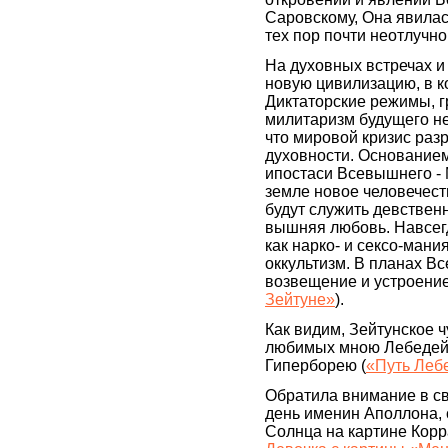
Саровскому, Она явилась
тех пор почти неотлучно
На духовных встречах и
новую цивилизацию, в ко
Диктаторские режимы, г
милитаризм будущего не
что мировой кризис ра
духовности. Основанием
ипостаси Всевышнего - 
земле новое человечест
будут служить девствен
вышняя любовь. Навсегд
как нарко- и сексо-мани
оккультизм. В планах В
возвещение и устроение
Зейтуне»
).
Как видим, Зейтунское ч
любимых мною Лебедей,
Гиперборею (
«Путь Леб
Обратила внимание в свя
день именин Аполлона,
Солнца на картине Корр