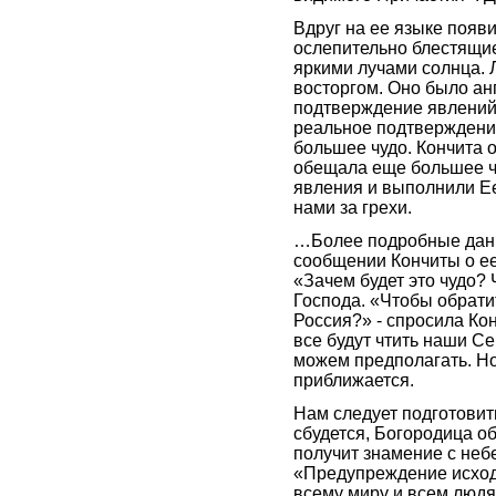
Вдруг на ее языке появ
ослепительно блестящи
яркими лучами солнца. 
восторгом. Оно было а
подтверждение явлений
реальное подтверждени
большее чудо. Кончита 
обещала еще большее чу
явления и выполнили Ее
нами за грехи.
…Более подробные данн
сообщении Кончиты о ее
«Зачем будет это чудо? 
Господа. «Чтобы обрати
Россия?» - спросила Кон
все будут чтить наши Се
можем предполагать. Но
приближается.
Нам следует подготовить
сбудется, Богородица о
получит знамение с неб
«Предупреждение исходи
всему миру и всем людям