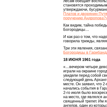
лесам обещает воспольз
становятся проходимым
утверждаючи, бусурман
Платов и дворянин Путя
поручению Андропова?
Как видим, тайна побед
Богородицы…
И как раз о том, что на
говорила трижды, являя
Три эти явления, связан
Богородицы в Гарибанд
18 ИЮНЯ 1961 года
«…вечером четыре девоч
играли на окраине город
увидели перед собой св
следующий день Арханге
месте. Он заявил, что 2
начались события в Га
2-го июля было воскрес
на место, где являлся а
священный трепет. Им 
ангелов, один из котор