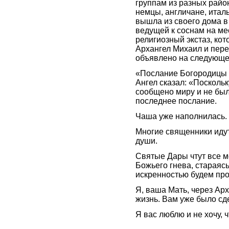
группам из разных рай
немцы, англичане, итал
вышла из своего дома в 
ведущей к соснам на ме
религиозный экстаз, ко
Архангел Михаил и пере
объявлено на следующее
«Послание Богородицы 
Ангел сказал: «Посколь
сообщено миру и не был
последнее послание.
Чаша уже наполнилась. 
Многие священники идут 
души.
Святые Дары чтут все 
Божьего гнева, стараяс
искренностью будем про
Я, ваша Мать, через Ар
жизнь. Вам уже было с
Я вас люблю и не хочу, ч