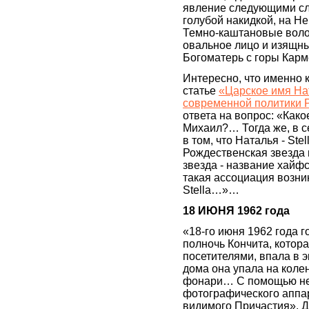
явление следующими сл
голубой накидкой, на Не
Темно-каштановые воло
овальное лицо и изящн
Богоматерь с горы Кар
Интересно, что именно 
статье
«Царское имя Нат
современной политики 
ответа на вопрос: «Как
Михаил?… Тогда же, в се
в том, что Наталья - Stel
Рождественская звезда и
звезда - название хайф
такая ассоциация возни
Stella…»…
18 ИЮНЯ 1962 года
«18-го июня 1962 года 
полночь Кончита, котор
посетителями, впала в э
дома она упала на коле
фонари… С помощью неб
фотографического аппа
видимого Причастия». Д