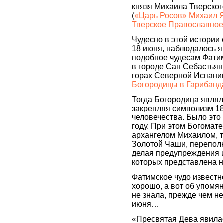
князя Михаила Тверского
(
«Царь Росов» Михаил Я
Тверское Православное
Чудесно в этой истории 
18 июня, наблюдалось 
подобное чудесам Фатим
в городе Сан Себастьян
горах Северной Испании
Богородицы в Гарибанд
Тогда Богородица являл
закрепляя символизм 18
человечества. Было это 
году. При этом Богомате
архангелом Михаилом, т
Золотой Чаши, перепол
делая предупреждения и
которых представлена н
Фатимское чудо известн
хорошо, а вот об упомян
не знала, прежде чем не
июня…
«Пресвятая Дева явилас