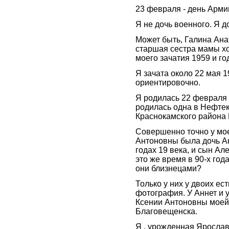
23 февраля - день Арми
Я не дочь военного. Я д
Может быть, Галина Ан
старшая сестра мамы хо
моего зачатия 1959 и го
Я зачата около 22 мая 1
ориентировочно.
Я родилась 22 февраля 1
родилась одна в Нефте
Краснокамского района
Совершенно точно у мо
Антоновны была дочь Ан
годах 19 века, и сын Ал
это же время в 90-х год
они близнецами?
Только у них у двоих ес
фотография. У Аннет и 
Ксении Антоновны моей
Благовещенска.
Я , урожденная Яросла