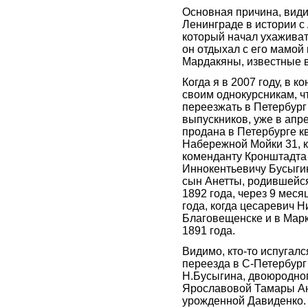
Основная причина, види
Ленинграде в истории с
который начал ухаживать
он отдыхал с его мамой
Мардакяны, известные в
Когда я в 2007 году, в 
своим однокурсникам, ч
переезжать в Петербург
выпускников, уже в апр
продана в Петербурге к
Набережной Мойки 31, 
коменданту Кронштадта
Иннокентьевичу Бусыги
сын Анетты, родившейся
1892 года, через 9 меся
года, когда цесаревич 
Благовещенске и в Марк
1891 года.
Видимо, кто-то испугался
переезда в С-Петербург 
Н.Бусыгина, двоюродно
Ярославовой Тамары А
урожденной Давиденко.