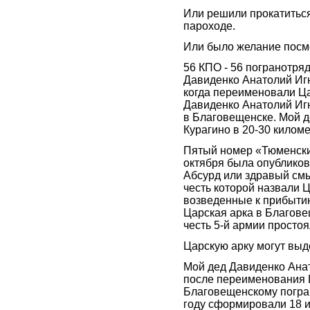
Или решили прокатиться
пароходе.
Или было желание посмо
56 КПО - 56 погранотря
Давиденко Анатолий Игн
когда переименовали Ца
Давиденко Анатолий Игн
в Благовещенске. Мой д
Курагино в 20-30 киломе
Пятый номер «Тюменских
октября была опубликов
Абсурд или здравый смы
честь которой назвали 
возведенные к прибытию
Царская арка в Благове
честь 5-й армии простоя
Царскую арку могут выде
Мой дед Давиденко Ана
после переименования Ц
Благовещенскому погран
году сформировали 18 и