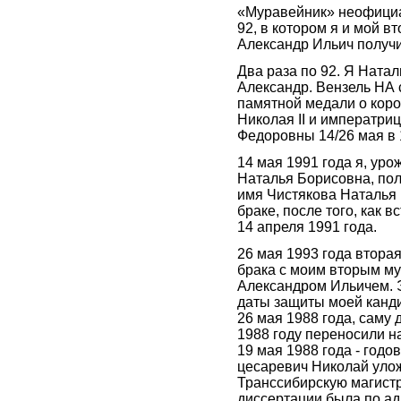
«Муравейник» неофици
92, в котором я и мой в
Александр Ильич получил
Два раза по 92. Я Натал
Александр. Вензель НА 
памятной медали о кор
Николая II и императри
Федоровны 14/26 мая в 
14 мая 1991 года я, ур
Наталья Борисовна, пол
имя Чистякова Наталья
браке, после того, как в
14 апреля 1991 года.
26 мая 1993 года втора
брака с моим вторым м
Александром Ильичем. 
даты защиты моей канд
26 мая 1988 года, саму 
1988 году переносили на
19 мая 1988 года - годо
цесаревич Николай улож
Транссибирскую магист
диссертации была по ад