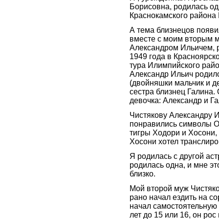
Борисовна, родилась о
Краснокамского района
А тема близнецов появи
вместе с моим вторым 
Александром Ильичем, 
1949 года в Красноярско
тура Илимпийского райо
Александр Ильич родилс
(двойняшки мальчик и де
сестра близнец Галина. 
девочка: Александр и Га
Чистякову Александру И
понравились символы О
тигры Ходори и Хосони, 
Хосони хотел транслиро
Я родилась с другой аст
родилась одна, и мне эт
близко.
Мой второй муж Чистяк
рано начал ездить на с
начал самостоятельную ж
лет до 15 или 16, он рос