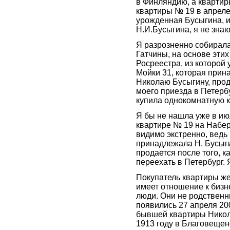
в Финляндию, а квартир
квартиры № 19 в апреле
урожденная Бусыгина, и
Н.И.Бусыгина, я не знаю
Я разрозненно собирала
Гатчины, на основе эти
Росреестра, из которой
Мойки 31, которая при
Николаю Бусыгину, прод
моего приезда в Петербу
купила однокомнатную к
Я бы не нашла уже в ию
квартире № 19 на Набер
видимо экстренно, ведь
принадлежала Н. Бусыгин
продается после того, 
переехать в Петербург. 
Покупатель квартиры ж
имеет отношение к бизн
люди. Они не родственни
появились 27 апреля 20
бывшей квартиры Никол
1913 году в Благовещен