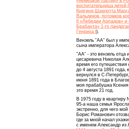
«немецкой партии» в Ро
воспитательница детей 
Княгиня Шарлотта Марга
Вальдеков, потомков ко
II «Лебедии Арпадов» и
Брабанта» 1-го ландрга
Генриха I
).
Вензель "АА" был у импе
сына императора Алекса
"АА" - это вензель отца 
цесаревича Николая Ал
время его путешествия с
до 4 августа 1891 года, 
вернулся в С-Петербург,
июня 1891 года в Благо
моя прабабушка Ксения 
это время 21 год.
В 1975 году в квартиру
95-а наша семья Яросл
экстренно, для чего мо
Борис Романович отозвал
где за мной начал ухаж
с именем Александр из 