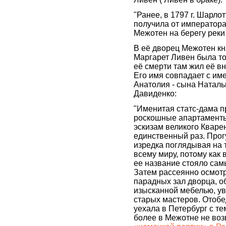
"Ранее, в 1797 г. Шарло
получила от императора
Межотен на берегу реки
В её дворец Межотен к
Маргарет Ливен была то
её смерти там жил её в
Его имя совпадает с им
Анатолия - сына Наталь
Давиденко:
"Именитая статс-дама п
роскошные апартаменты
эскизам великого Кварен
единственный раз. Прог
изредка поглядывая на 
всему миру, потому как 
ее название стояло сам
Затем рассеянно осмот
парадных зал дворца, 
изысканной мебелью, у
старых мастеров. Отобе
уехала в Петербург с те
более в Межотне не воз