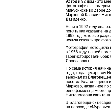
92 год и 92 дом - это м
фотографию с номером 
Минусинске во дворе д
Марковой Клавдии Никт
Давиденко.
Если в 1992 году два р
понять как указание на 
1992 год, которые раздел
нельзя сказать про фото
Фотография мотоцикла 
в 1956 году, на ней номе
зарегистрировали брак 
Ярославовы.
Но сама история начина
года, когда цесаревич 
выезжал из Благовещенс
посетил Благовещенск и
Марково, названное по
однофамильца моего п
Никтополеона капитана 
В Благовещенск цесаре
на пароходе «Муравьев