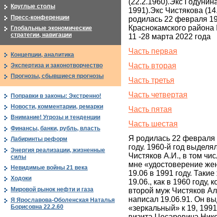
(22.2.1960).Экс Годунина
Круглые столы
1991).Экс Чистякова (14.
Пресс-конференции
родилась 22 февраля 19
Краснокамского района
Глобальные экономические
стратегии, навигации
11 -28 марта 2022 года
Часть первая
Концепции, аналитика
Часть вторая
Экспертиза и законотворчество
Прогнозы, сбывшиеся прогнозы
Часть третья
Часть четвертая
Поправки в законы: Экстренно!
Новости, комментарии, ремарки
Часть пятая
Внимание! Угрозы и тенденции
Часть шестая
Финансы, банки, рубль, власть
Я родилась 22 февраля 
Лабиринты реформ
году. 1960-й год выделя
Энергия реализации, жизненные
Чистяков А.И., в том чис
силы
мне «удостоверение же
Невидимые войны 21 века
19.06 в 1991 году. Таки
Ходоки
19.06., как в 1960 году, 
Мировой рынок нефти и газа
второй муж Чистяков А
написал 19.06.91. Он в
Я Ярославова-Оболенская Наталья
Борисовна 22.2.60
«зеркальный» к 19, 1991
визита Цесаревича Ник