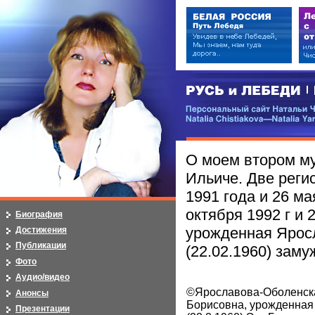
РУСЬ и ЛЕБЕДИ | RUSI — LEB
Персональный сайт Натальи Чистя
Natalia Chistiakova—Natalia Yarosla
О моем втором м
Ильиче. Две реги
1991 года и 26 ма
октября 1992 г и 
Биография
урожденная Ярос
Достижения
Публикации
(22.02.1960) заму
Фото
Аудио/видео
©Ярославова-Оболенск
Анонсы
Борисовна, урожденная
Презентации