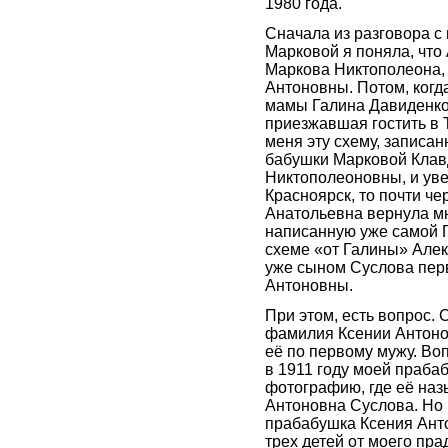
1980 года.
Сначала из разговора с
Марковой я поняла, что
Маркова Никтополеона,
Антоновны. Потом, когд
мамы Галина Давиденко 
приезжавшая гостить в 
меня эту схему, записа
бабушки Марковой Клав
Никтополеоновны, и уве
Красноярск, то почти че
Анатольевна вернула мн
написанную уже самой Г
схеме «от Галины» Алек
уже сыном Суслова пер
Антоновны.
При этом, есть вопрос. 
фамилия Ксении Антоно
её по первому мужу. Воп
в 1911 году моей праб
фотографию, где её на
Антоновна Суслова. Но 
прабабушка Ксения Ант
трех детей от моего пр