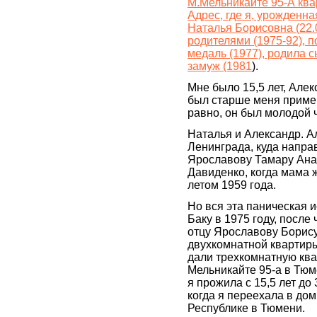
М.Мельникайте 95-А ква
Адрес, где я, урожденн
Наталья Борисовна (22.
родителями (1975-92), 
медаль (1977), родила с
замуж (1981
).
Мне было 15,5 лет, Але
был старше меня примерн
равно, он был молодой 
Наталья и Александр. А
Ленинграда, куда напр
Ярославову Тамару Ана
Давиденко, когда мама 
летом 1959 года.
Но вся эта паническая и
Баку в 1975 году, после
отцу Ярославову Борис
двухкомнатной квартир
дали трехкомнатную ква
Мельникайте 95-а в Тюме
я прожила с 15,5 лет до 
когда я переехала в дом
Республике в Тюмени.