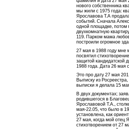
фамилия и дата 27 мая 
нового собственника к
мы жили с 1975 года: к
Ярославова Т.А продала
событий. Сначала Алекс
одной площадке, потом
двухкомнатную квартиру
119. Парком мама любов
построили огромное здан
27 мая в 1988 году мне
посвятил стихотворение
защитой кандидатской д
1988 года. Дата 26 мая 
Это про дату 27 мая 2015
Выписку из Росреестра,
выписки я делала 15 мая
В двух документах; зая
родившегося в Благове
Ярославовой Т.А., столк
мая-22.05, что было в 1
установлена, как ориен
27 мая, когда мой отец
стихотворением от 27 м