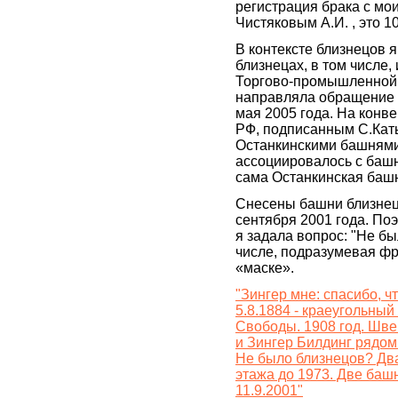
регистрация брака с м
Чистяковым А.И. , это 10
В контексте близнецов я
близнецах, в том числе, 
Торгово-промышленной п
направляла обращение 
мая 2005 года. На конве
РФ, подписанным С.Кат
Останкинскими башнями
ассоциировалось с баш
сама Останкинская башн
Снесены башни близнец
сентября 2001 года. Поэ
я задала вопрос: "Не бы
числе, подразумевая фр
«маске».
"Зингер мне: спасибо, чт
5.8.1884 - краеугольный
Свободы. 1908 год. Шв
и Зингер Билдинг рядом
Не было близнецов? Два
этажа до 1973. Две баш
11.9.2001"