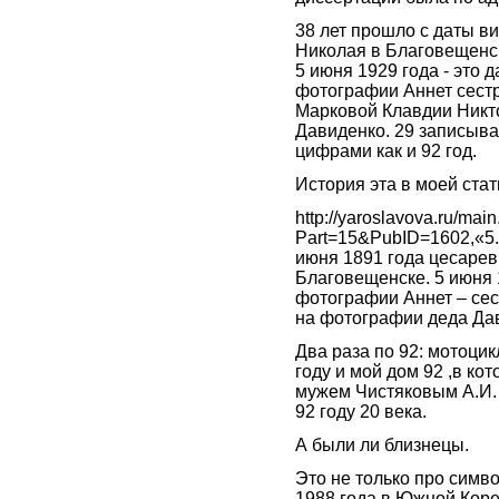
38 лет прошло с даты в
Николая в Благовещенск
5 июня 1929 года - это д
фотографии Аннет сест
Марковой Клавдии Никт
Давиденко. 29 записыва
цифрами как и 92 год.
История эта в моей стат
http://yaroslavova.ru/mai
Part=15&PubID=1602,«5.6 
июня 1891 года цесарев
Благовещенске. 5 июня 
фотографии Аннет – се
на фотографии деда Дав
Два раза по 92: мотоцик
году и мой дом 92 ,в ко
мужем Чистяковым А.И. 
92 году 20 века.
А были ли близнецы.
Это не только про симв
1988 года в Южной Коре