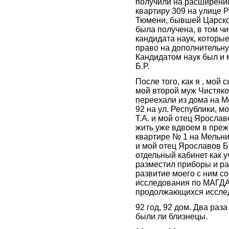
получили на расширени
квартиру 309 на улице Р
Тюмени, бывшей Царско
была получена, в том чи
кандидата наук, которые
право на дополнительн
Кандидатом наук был и 
Б.Р.
После того, как я , мой 
мой второй муж Чистяков
переехали из дома на М
92 на ул. Республики, 
Т.А. и мой отец Ярослав
жить уже вдвоем в пре
квартире № 1 на Мельни
и мой отец Ярославов Б.
отдельный кабинет как у
разместил приборы и ра
развитие моего с ним с
исследования по МАГДА.
продолжающихся иссле
92 год, 92 дом. Два раза
были ли близнецы.