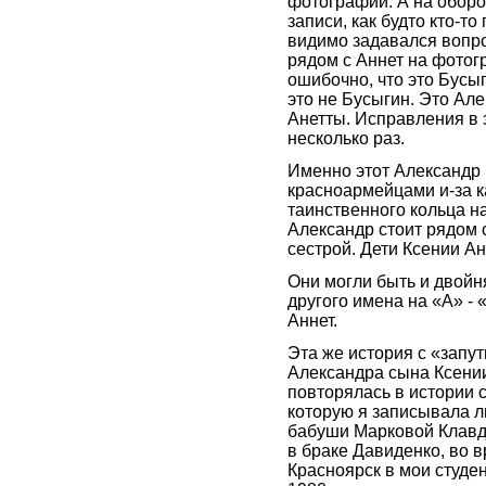
фотографии. А на оборо
записи, как будто кто-то
видимо задавался вопро
рядом с Аннет на фотог
ошибочно, что это Бусы
это не Бусыгин. Это Але
Анетты. Исправления в 
несколько раз.
Именно этот Александр 
красноармейцами и-за к
таинственного кольца н
Александр стоит рядом с
сестрой. Дети Ксении А
Они могли быть и двойн
другого имена на «А» - 
Аннет.
Эта же история с «запу
Александра сына Ксени
повторялась в истории 
которую я записывала л
бабуши Марковой Клавд
в браке Давиденко, во 
Красноярск в мои студен