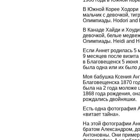
В Южной Корее Ходори и
мальчик с девочкой, тиг
Олимпиады. Hodori and 
В Канаде Хайди и Хоуди 
девочкой, белые медве
Олимпиады. Heidi and H
Если Аннет родилась 5 
9 месяцев после визита
в Благовещенск 5 июня 1
была одна или их было 
Моя бабушка Ксения Ан
Благовещенска 1870 год
была на 2 года моложе
1868 года рождения, она
рождались двойняшки.
Есть одна фотография А
«витает тайна».
На этой фотографии Ан
братом Александром, до
Антоновны. Они пример