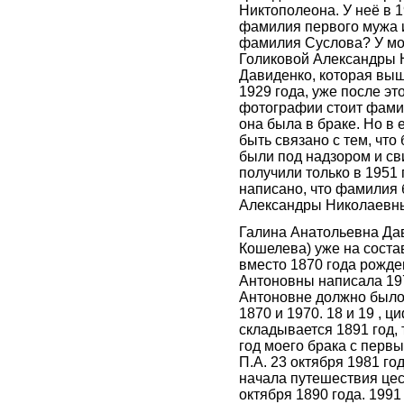
Никтополеона. У неё в 
фамилия первого мужа и
фамилия Суслова? У мо
Голиковой Александры 
Давиденко, которая вы
1929 года, уже после эт
фотографии стоит фамил
она была в браке. Но в 
быть связано с тем, что
были под надзором и св
получили только в 1951 
написано, что фамилия
Александры Николаевны
Галина Анатольевна Дав
Кошелева) уже на соста
вместо 1870 года рожде
Антоновны написала 197
Антоновне должно было 
1870 и 1970. 18 и 19 , ц
складывается 1891 год, 
год моего брака с пер
П.А. 23 октября 1981 го
начала путешествия це
октября 1890 года. 1991