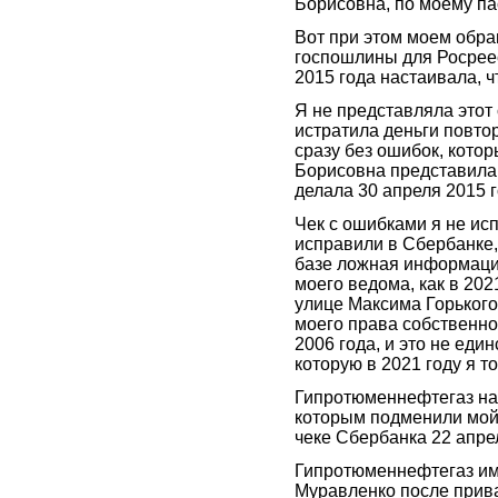
Борисовна, по моему па
Вот при этом моем обра
госпошлины для Росреес
2015 года настаивала, ч
Я не представляла этот
истратила деньги повто
сразу без ошибок, кото
Борисовна представила 
делала 30 апреля 2015 
Чек с ошибками я не ис
исправили в Сбербанке,
базе ложная информаци
моего ведома, как в 202
улице Максима Горького
моего права собственно
2006 года, и это не еди
которую в 2021 году я 
Гипротюменнефтегаз нах
которым подменили мой 
чеке Сбербанка 22 апре
Гипротюменнефтегаз и
Муравленко после прива