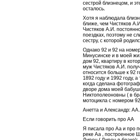
сестрой близнецом, и это
осталось.
Хотя я наблюдала близн
ближе, чем Чистяков А.И.
Чистяков А.И. постоянно
поездках, поэтому не с
сестру, с которой родилс
Однако 92 и 92 на номе
Минусинске и в моей жиз
дом 92, квартиру в кото
муж Чистяков А.И. получ
относится больше к 92 го
1892 году и 1992 году, а 
когда сделана фотограф
дворе дома моей бабуш
Никтополеоновны ( в бр
мотоцикла с номером 92
Анетта и Александр: АА.
Если говорить про АА
Я писала про Аа и про 
реке Аа , построенное 
Ливен ( Ливен в браке):