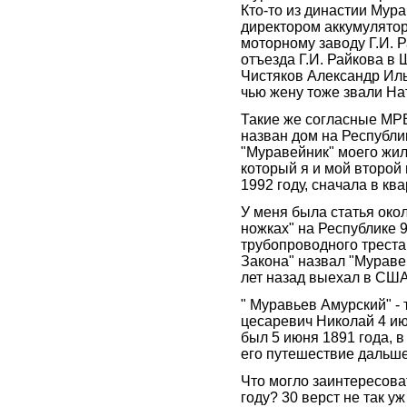
Кто-то из династии Мур
директором аккумулято
моторному заводу Г.И. 
отъезда Г.И. Райкова в 
Чистяков Александр Ил
чью жену тоже звали На
Такие же согласные МР
назван дом на Республи
"Муравейник" моего жил
который я и мой второй
1992 году, сначала в ква
У меня была статья окол
ножках" на Республике 9
трубопроводного треста
Закона" назвал "Мураве
лет назад выехал в США
" Муравьев Амурский" - 
цесаревич Николай 4 ию
был 5 июня 1891 года, в
его путешествие дальше
Что могло заинтересова
году? 30 верст не так у