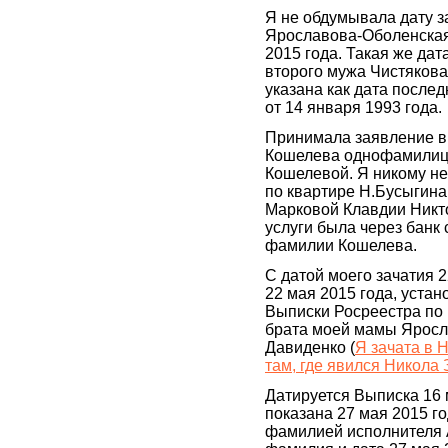
Я не обдумывала дату за
Ярославова-Оболенская
2015 года. Такая же дат
второго мужа Чистякова
указана как дата послед
от 14 января 1993 года.
Принимала заявление в
Кошелева однофамилица
Кошелевой. Я никому не
по квартире Н.Бусыгина
Марковой Клавдии Никт
услуги была через банк
фамилии Кошелева.
С датой моего зачатия 
22 мая 2015 года, уста
Выписки Росреестра по
брата моей мамы Яросл
Давиденко (
Я зачата в 
там, где явился Никола
Датируется Выписка 16 
показана 27 мая 2015 го
фамилией исполнителя А