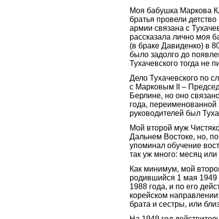
Моя бабушка Маркова К
братья провели детство 
армии связана с Тухачев
рассказала лично моя 
(в браке Давиденко) в 80
было задолго до появлен
Тухачевского тогда не п
Дело Тухачевского по 
с Марковым II – Предсе
Берлине, но оно связан
года, переименованной з
руководителей был Тухач
Мой второй муж Чистяко
Дальнем Востоке, но, по
упоминал обучение вост
так уж много: месяц или
Как минимум, мой второ
родившийся 1 мая 1949
1988 года, и по его дей
корейском направлении:
брата и сестры, или бли
На 1949 год действител