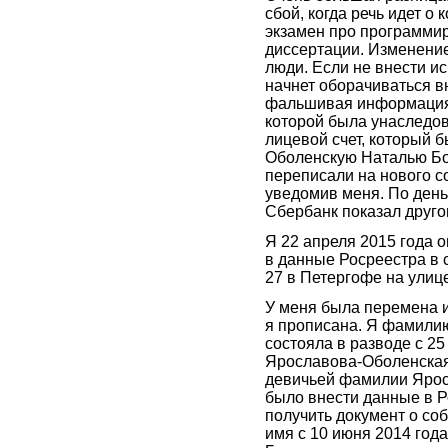
сбой, когда речь идет о
экзамен про программи
диссертации. Изменение
люди. Если не внести и
начнет оборачиваться в
фальшивая информация
которой была унаследов
лицевой счет, который 
Оболенскую Наталью Б
переписали на нового с
уведомив меня. По день
Сбербанк показал друго
Я 22 апреля 2015 года 
в данные Росреестра в 
27 в Петергофе на улиц
У меня была перемена и
я прописана. Я фамили
состояла в разводе с 2
Ярославова-Оболенская
девичьей фамилии Яросл
было внести данные в Р
получить документ о со
имя с 10 июня 2014 го