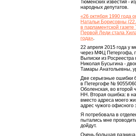
Тюменских известий - и
народных депутатов.
«26 октября 1990 года 
Натальи Борисовны (22.
в парламентской газете
Первой Леди стала Хила
года»
.
22 апреля 2015 года у 
через МФЦ Петергофа, п
Выписки из Росреестра 
Николая Бусыгина - дв
Тамары Анатольевны, у
Две серьезные ошибки б
в Петергофе № 9055/06
Оболенская, во второй 
НН. Вторая ошибка: в н
вместо адреса моего жи
адрес чужого офисного 
Я потребовала в отделе
пытались мне проводить 
дойдут.
Очень большая разница