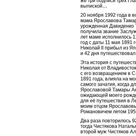
же три подписи трех Гл
выпиской…
20 ноября 1992 года в в
мама Ярославова Тамар
урожденная Давиденко 
получила звание Заслуж
лет маме исполнилось 11
год с даты 11 мая 1891 
Николай II прибыл из Я
и 42 дня путешествовал
Эта история с путешес
Николая от Владивосток
с его возвращением в С
1891 года, влияла на м
самого зачатия, когда 
Ярославовой Тамары Ан
ожидающей моего рожде
для её путешествия в Л
моим отцом Ярославов
Романовичем летом 1959
Два раза повторилось 92
тогда Чистякова Наталь
второй муж Чистяков А