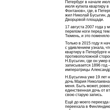
Петербург в начале июля
июля купила квартиру в
Фонтанов», где, в Петер
жил Николай Бусыгин, д
Дворцовой площади.
17 августа 2007 года у 
перелом ноги перед тем,
Тюмень, и это поменяло
Только в 2015 году я н
с удивлением узнала, ч
квартиру в Петербурге 
противоположной сторон
Н.Бусыгин, где он умер 
записывается 1896 год –
императрицы Александ
Н.Бусыгина уже 19 лет н
дочь Мария Николаевна
меня. Быть может, ровес
единственная дочь от в
свою старую запись.
Ещё до моего переезда 
переехала в Финляндию