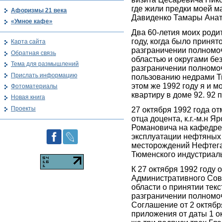
где жили предки моей 
Афоризмы 21 века
Давиденко Тамары Ана
«Умное кафе»
Два 60-летия моих роди
году, когда было приня
Карта сайта
разграничении полномо
Обратная связь
областью и округами без 
Тема для размышлений
разграничении полномо
Прислать информацию
пользованию недрами Т
этом же 1992 году я и м
Фотоматериалы
квартиру в доме 92. 92
Новая книга
Проекты
27 октября 1992 года от
отца доцента, к.г.-м.н 
Романовича на кафедре
эксплуатации нефтяных
месторождений Нефтега
Тюменского индустриаль
К 27 октября 1992 году 
Административного Сов
области о принятии тек
разграничении полномоч
Соглашение от 2 октября
приложения от даты 1 ок