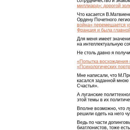
сотрудничество и знако
миллиард»: дорогой зо
Что касается В.Матвиен
Ордену Почетного легион
война» перемещается уж
Франция и была главно
Для меня имеет значен
на интеллектуальную со
Не столь давно я получи
«Попытка восхождения 
«Психологических портр
Мне написали, что М.Пр
касался заданной мною 
Счастья».
А луганские политтехно
этой темы в их политиче
Вполне возможно, что л
решили одеть на него ч
Ведь по части допингов
биатлонистов, тоже есть