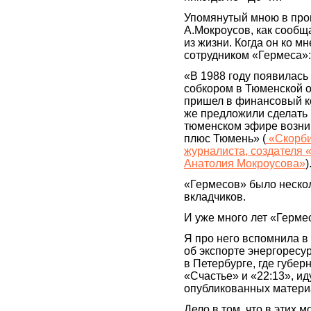
Упомянутый мною в про
А.Мокроусов, как сообщ
из жизни. Когда он ко мн
сотрудником «Гермеса»:
«В 1988 году появилась 
собкором в Тюменской о
пришел в финансовый ко
же предложили сделать 
тюменском эфире возни
плюс Тюмень» (
«Скорби
журналиста, создателя 
Анатолия Мокроусова»
)
«Гермесов» было нескол
вкладчиков.
И уже много лет «Герме
Я про него вспомнила в
об экспорте энергоресур
в Петербурге, где губе
«Счастье» и «22:13», и
опубликованных матери
Дело в том, что в этих м