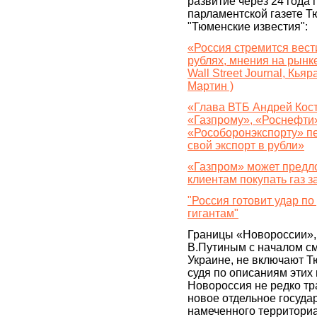
развитие через 24 года 
парламентской газете Т
"Тюменские известия":
«Россия стремится вести
рублях, мнения на рынк
Wall Street Journal, Кья
Мартин )
«Глава ВТБ Андрей Кос
«Газпрому», «Роснефти
«Рособоронэкспорту» пе
свой экспорт в рубли»
«Газпром» может предл
клиентам покупать газ з
"Россия готовит удар по 
гигантам"
Границы «Новороссии»,
В.Путиным с началом с
Украине, не включают Т
судя по описаниям этих
Новороссия не редко трак
новое отдельное государ
намеченного территори