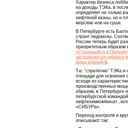
Характер бизнеса лобб
на доходы ТЭКа, в посл
определяет не только р
нефтяной казны, но и пл
морские или на суше.
В Петербурге есть Балт
строит ледоколы. Соотв
России теперь будет ра
приоритетным образом в
«Строящийся в Петербу
застрахуют от гибели и 
млрд рублей»
).
Т.е. "стратегию" ТЭКа 
площади для освоения 
исходя из характеристи
производственных мощн
образом, в Петербурге 
петербургской командой
нефтехимкомбинат , кот
«СИБУРа».
Переход контроля и круг
описывают так: