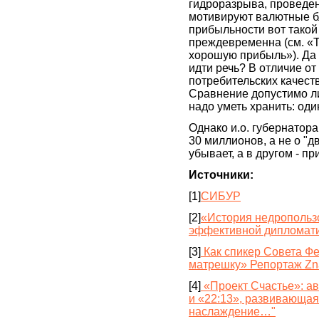
гидроразрыва, проведен
мотивируют валютные бла
прибыльности вот такой
преждевременна (см. «
хорошую прибыль»). Да 
идти речь? В отличие от
потребительских качест
Сравнение допустимо ли
надо уметь хранить: один
Однако и.о. губернатора
30 миллионов, а не о "д
убывает, а в другом - пр
Источники:
[1]
СИБУР
[2]
«История недропользо
эффективной дипломат
[3]
Как спикер Совета Ф
матрешку» Репортаж Zn
[4]
«Проект Счастье»: ав
и «22:13», развивающая
наслаждение…"