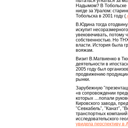
пытаться угнаться за м
Надымом? В Тобольске е
нигде за Уралом: стари
Тобольска в 2001 году (
В.Юдина тогда отодвинул
искупит несоразмерного 
увековечивать, потому 
собственностью. Но ТНХ
власти. История была гр
вояжам.
Визит В.Матвиенко в Т
деятельности в ипостаси
2005 году был организо
продвижению продукции
рынки.
Зарубежную "презентац
«в сопровождении предс
которых …попали руков
Кировского завода, пред
"Севкабель", "Канат", "
транспортных компаний 
исследовательского геол
увидела перспективу в 