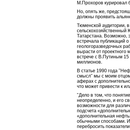
М.Прохоров курировал 
Но, опять же, предстоя
должны проявить альянс
Тюменской аудитории, в 
сельскохозяйственный 
Татарстана. Возможно, 
встречала публикаций о
геологоразведочных раб
вырасти от проектного 
встрече с В.Путиным 15 
миллионов.
В статье 1990 года "Неф
смысл" мы с моим отцо
аферах с дополнительн
что может привести к ил
"Дело в том, что понят
неопределенно, и его с
возможности для разли
подсчета «дополнитель
«дополнительная нефть»
обычными способами. И 
перебросить показатели