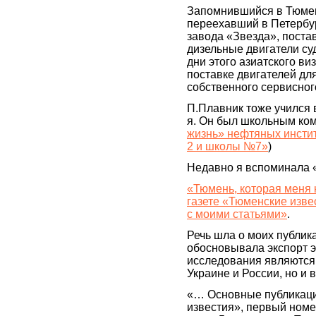
Запомнившийся в Тюмен
переехавший в Петербур
завода «Звезда», пост
дизельные двигатели су
дни этого азиатского в
поставке двигателей для
собственного сервисног
П.Плавник тоже учился 
я. Он был школьным ком
жизнь» нефтяных инстит
2 и школы №7»
)
Недавно я вспоминала «
«Тюмень, которая меня
газете «Тюменские изве
c моими статьями»
.
Речь шла о моих публика
обосновывала экспорт э
исследования являются 
Украине и России, но и
«… Основные публикаци
известия», первый номе