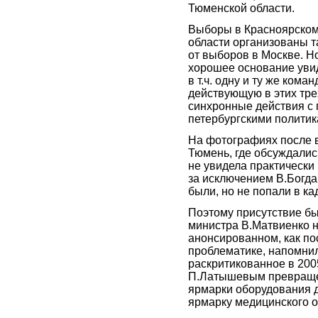
Тюменской области.
Выборы в Красноярском
области организованы та
от выборов в Москве. Н
хорошее основание увид
в т.ч. одну и ту же кома
действующую в этих тре
синхронные действия с 
петербургскими политик
На фотографиях после в
Тюмень, где обсуждалис
не увидела практически 
за исключением В.Богда
были, но не попали в ка
Поэтому присутствие б
министра В.Матвиенко 
анонсированном, как п
проблематике, напомнил
раскритикованное в 200
П.Латышевым превращ
ярмарки оборудования д
ярмарку медицинского 