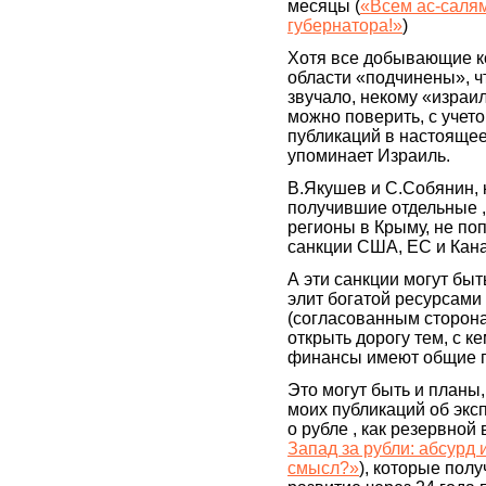
месяцы (
«Всем ас-салям
губернатора!»
)
Хотя все добывающие 
области «подчинены», ч
звучало, некому «израи
можно поверить, с учето
публикаций в настоящее
упоминает Израиль.
В.Якушев и С.Собянин, 
получившие отдельные 
регионы в Крыму, не поп
санкции США, ЕС и Кан
А эти санкции могут бы
элит богатой ресурсами
(согласованным сторона
открыть дорогу тем, с к
финансы имеют общие 
Это могут быть и планы
моих публикаций об эксп
о рубле , как резервной 
Запад за рубли: абсурд
смысл?»
), которые пол