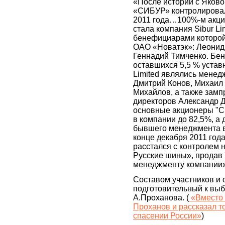
«После истории с Яков
«СИБУР» контролировал
2011 года…100%-м акц
стала компания Sibur Li
бенефициарами которой
ОАО «Новатэк»: Леонид
Геннадий Тимченко. Б
оставшихся 5,5 % уставн
Limited являлись мене
Дмитрий Конов, Михаил
Михайлов, а также замп
директоров Александр 
основные акционеры "С
в компании до 82,5%, а
бывшего менеджмента вы
конце декабря 2011 год
расстался с контролем
Русские шины», продав 
менеджменту компании»
Составом участников и 
подготовительный к выб
А.Проханова. (
«Вместо 
Проханов и рассказал т
спасении России»
)