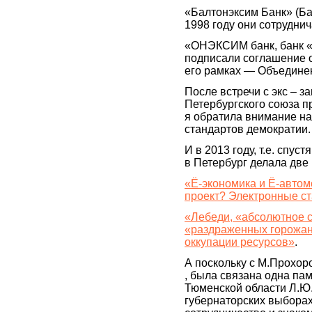
«Балтонэксим Банк» (Ба
1998 году они сотруднич
«ОНЭКСИМ банк, банк 
подписали соглашение о
его рамках — Объединен
После встречи с экс – з
Петербургского союза пр
я обратила внимание на
стандартов демократии.
И в 2013 году, т.е. спус
в Петербург делала две 
«Ё-экономика и Ё-авто
проект? Электронные с
«Лебеди, «абсолютное 
«раздраженных горожан»
оккупации ресурсов»
.
А поскольку с М.Прохоро
, была связана одна па
Тюменской области Л.Ю.
губернаторских выборах