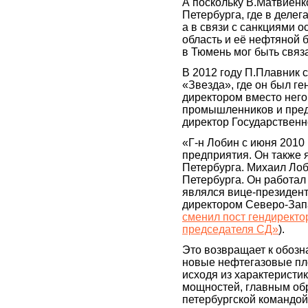
А поскольку В.Матвиенк
Петербурга, где в деле
а в связи с санкциями 
область и её нефтяной б
в Тюмень мог быть связ
В 2012 году П.Плавник 
«Звезда», где он был г
директором вместо него
промышленников и пред
директор Государственн
«Г-н Лобин с июня 2010 
предприятия. Он также 
Петербурга. Михаил Лоб
Петербурга. Он работа
являлся вице-президен
директором Северо-Зап
сменил пост гендиректо
председателя СД»
).
Это возвращает к обозн
новые нефтегазовые пл
исходя из характеристи
мощностей, главным об
петербургской командой