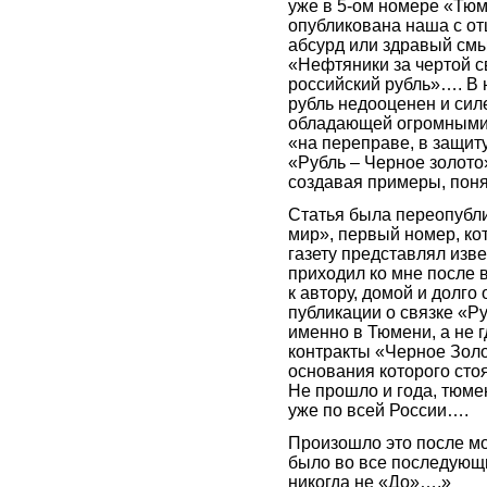
уже в 5-ом номере «Тюм
опубликована наша с от
абсурд или здравый смы
«Нефтяники за чертой с
российский рубль»…. В 
рубль недооценен и сил
обладающей огромными р
«на переправе, в защит
«Рубль – Черное золото
создавая примеры, пон
Статья была переопубл
мир», первый номер, к
газету представлял изв
приходил ко мне после 
к автору, домой и долг
публикации о связке «Р
именно в Тюмени, а не
контракты «Черное Зол
основания которого сто
Не прошло и года, тюм
уже по всей России….
Произошло это после мо
было во все последующи
никогда не «До»….»