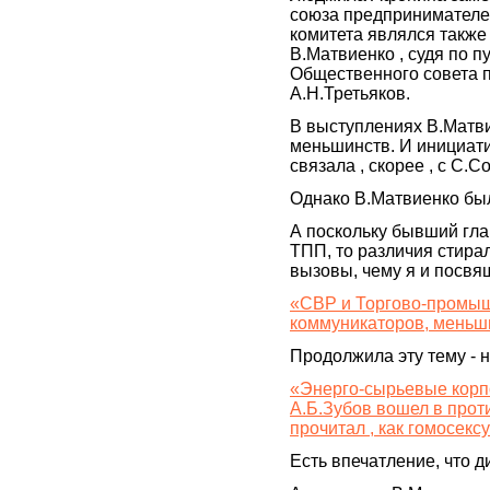
союза предпринимателей
комитета являлся также
В.Матвиенко , судя по 
Общественного совета 
А.Н.Третьяков.
В выступлениях В.Матви
меньшинств. И инициатив
связала , скорее , с С.
Однако В.Матвиенко бы
А поскольку бывший гл
ТПП, то различия стира
вызовы, чему я и посвя
«СВР и Торгово-промыш
коммуникаторов, меньш
Продолжила эту тему - 
«Энерго-сырьевые кор
А.Б.Зубов вошел в прот
прочитал , как гомосекс
Есть впечатление, что 