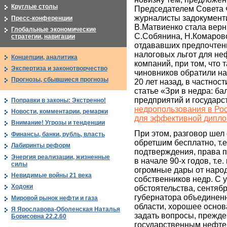
Круглые столы
Председателем Совета 
журналисты задокументи
Пресс-конференции
В.Матвиенко стала вер
Глобальные экономические
С.Собянина, Н.Комаров
стратегии, навигации
отдававших предпочте
налоговых льгот для н
Концепции, аналитика
компаний, при том, что 
Экспертиза и законотворчество
чиновников обратили на
Прогнозы, сбывшиеся прогнозы
20 лет назад, в частност
статье «Зри в недра: ба
предприятий и государст
Поправки в законы: Экстренно!
недропользования в Рос
Новости, комментарии, ремарки
для эффективной дипл
Внимание! Угрозы и тенденции
При этом, разговор шел 
Финансы, банки, рубль, власть
обретшим бесплатно, т.е
Лабиринты реформ
подтверждения, права 
Энергия реализации, жизненные
в начале 90-х годов, т.
силы
огромные дары от наро
Невидимые войны 21 века
собственников недр. С у
Ходоки
обстоятельства, сентяб
губернатора объединен
Мировой рынок нефти и газа
области, хорошее основ
Я Ярославова-Оболенская Наталья
задать вопросы, прежде
Борисовна 22.2.60
государственным нефт