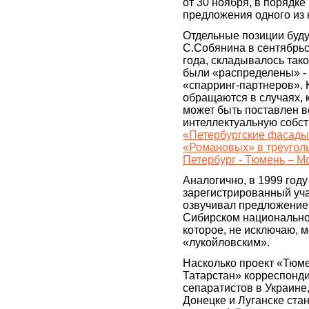
от 30 ноября, в порядк
предложения одного из 
Отдельные позиции буд
С.Собянина в сентябрь
года, складывалось так
были «распределены» -
«спарринг-партнеров». 
обращаются в случаях, к
может быть поставлен в
интеллектуальную собст
«Петербургские фасады
«Романовых» в треуголь
Петербург - Тюмень – М
Аналогично, в 1999 год
зарегистрированный уч
озвучивал предложение
Сибирском национальном
которое, не исключаю, м
«лукойловским».
Насколько проект «Тюме
Татарстан» корреспонди
сепаратистов в Украине,
Донецке и Луганске ста