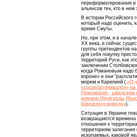
переформатирования и
альянсов тех, кто в нем
В истории Российского г
который надо оценить, к
время Смуты.
Но, при этом, и в начале
XX века, и сейчас суще
группы претендентов на
для себя покупку престо
территорий Руси, как эт
заключении Столбовског
когда Романовым надо 
короне» и они "расплат
морем и Карелией (
«О ч
«сосредотачивался» на
Приозерске - шведском
княгини Ингигерды Яро
Шведского короля»
).
Ситуация в Украине пока
возвращаются времена 
отношения к территори
территориям залегания
ископаемых, каковой яв