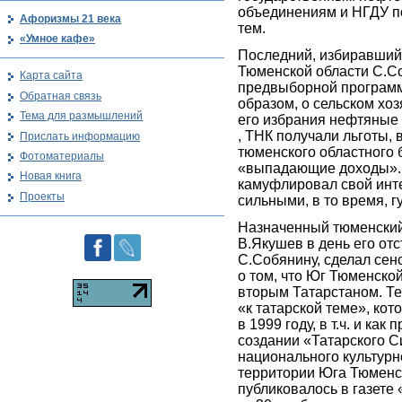
объединениям и НГДУ п
Афоризмы 21 века
тем.
«Умное кафе»
Последний, избиравший
Тюменской области С.Со
Карта сайта
предвыборной программ
Обратная связь
образом, о сельском хоз
Тема для размышлений
его избрания нефтяные 
, ТНК получали льготы,
Прислать информацию
тюменского областного 
Фотоматериалы
«выпадающие доходы». 
Новая книга
камуфлировал свой инт
Проекты
сильными, в то время, г
Назначенный тюменский
В.Якушев в день его отс
С.Собянину, сделал сен
о том, что Юг Тюменской
вторым Татарстаном. Те
«к татарской теме», ко
в 1999 году, в т.ч. и как
создании «Татарского С
национального культурн
территории Юга Тюменск
публиковалось в газете