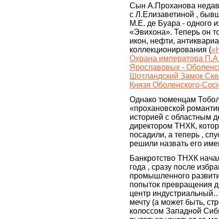
Сын А.Проханова недавн
с Л.Елизаветиной , быв
М.Е. де Буара - одного 
«Эвихона». Теперь он т
икон, нефти, антиквариа
коллекционирования (
«
Охрана императора П.А
Ярославовых - Оболенс
Шотландский Замок Ске
Князя Оболенского-Сос
Однако тюменцам Тобол
«прохановской романтик
историей с областным 
директором ТНХК, котор
посадили, а теперь , сп
решили назвать его име
Банкротство ТНХК начал
года , сразу после избр
промышленного развития
попыток превращения др
центр индустриальный…
мечту (а может быть, 
колоссом Западной Сиби