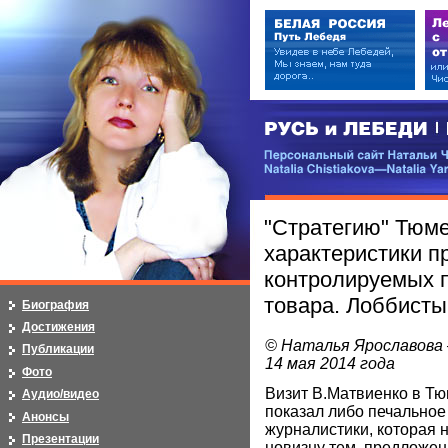
РУСЬ и ЛЕБЕДИ | RUSI — LEB
Персональный сайт Натальи Чистя
Natalia Chistiakova—Natalia Yarosla
"Стратегию" Тюм
характеристики п
контролируемых п
товара. Лоббисты
Биография
Достижения
© Наталья Ярославова
Публикации
14 мая 2014 года
Фото
Визит В.Матвиенко в Тю
Аудио/видео
показал либо печальное
Анонсы
журналистики, которая 
Презентации
новизну тем, предложе