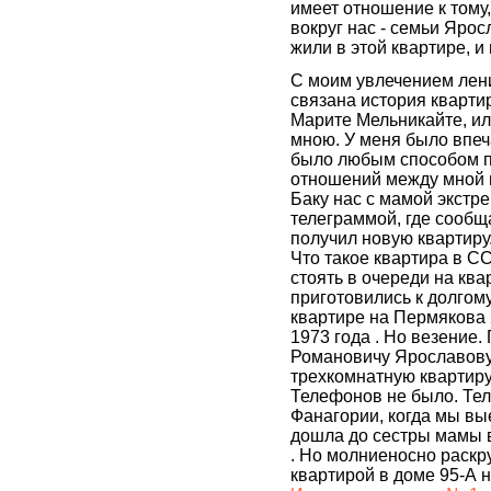
имеет отношение к тому
вокруг нас - семьи Ярос
жили в этой квартире, и 
С моим увлечением лен
связана история кварти
Марите Мельникайте, ил
мною. У меня было впеч
было любым способом п
отношений между мной и
Баку нас с мамой экстр
телеграммой, где сообща
получил новую квартиру
Что такое квартира в С
стоять в очереди на ква
приготовились к долгом
квартире на Пермякова 
1973 года . Но везение.
Романовичу Ярославову 
трехкомнатную квартиру
Телефонов не было. Те
Фанагории, когда мы вые
дошла до сестры мамы в
. Но молниеносно раскр
квартирой в доме 95-А 