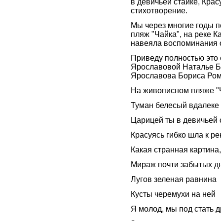
в девичьей стайке, Крас
стихотворение.
Мы через многие годы п
пляж "Чайка", на реке Ка
навеяла воспоминания о
Приведу полностью это 
Ярославовой Наталье Бо
Ярославова Бориса Рома
На живописном пляже "
Туман белесый вдалеке
Царицей ты в девичьей 
Красуясь гибко шла к ре
Какая странная картина,
Мираж почти забытых д
Лугов зеленая равнина
Кусты черемухи на ней
Я молод, мы под стать д