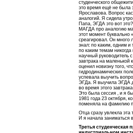
студенческого общежити
это время ещё не была
Ярославова. Вопрос кас
аналогий. Я сидела утро
Папа, ЭГДА это вот это
МАГДА про аналогию ма
этот момент буквально 
среагировал. Он много 
знал: по каким, одним и
по каким темам никогда
научный руководитель с
завтрака на маленькой 
оценил новизну того, чт
гидродинамических полей
успевала выучить вопро
ЭГДа. Я выучила ЭГДА д
во время этого завтрака
Это была сессия , и я 
1981 года 23 октября, 
поменяла на фамилию п
Отца сразу увлекла эта
И я начала заниматься в
Третья студенческая п
индустриальном инсти