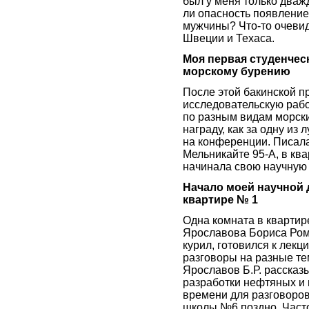
был у меня только дваж
ли опасность появление
мужчины? Что-то очевид
Швеции и Техаса.
Моя первая студенчес
морскому бурению
После этой бакинской п
исследовательскую рабо
по разным видам морски
награду, как за одну из
на конференции. Писала
Мельникайте 95-А, в ква
начинала свою научную 
Начало моей научной 
квартире № 1
Одна комната в квартир
Ярославова Бориса Рома
курил, готовился к лекц
разговоры на разные т
Ярославов Б.Р. рассказ
разработки нефтяных и 
времени для разговоров
школы №6 поздно. Часто