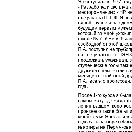
Я поступила в 1977 год
«Разработка и эксплуат
месторождений» - НР н
факультета НГПФ. Я не 
одной группе и на одно
будущим первым мужем 
который за мной ухажива
школе № 7. У меня был
свободной от этой школ
П.А. поступил на трубо
на специальность ПЭНХ
продолжать ухаживать з
студенческие годы таки
дружили с ним. Были па
месяцев в этой моей др
П.А., все это происходи
годы.
После 1-го курса я была
самом Баку, где когда-т
ленинградцем, короткое
произвело такие больш
моей семьи Ярославовых
отдыхать на море в Фан
квартиры на Пермякова 