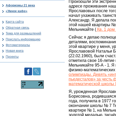
Произошли эти экстрен
Афоризмы 21 века
адресе проживания наш
Ярославовых после того,
«Умное кафе»
начал ухаживать таинс
Александр. Я делала п
Карта сайта
этой нашей квартиры №
Обратная связь
Мельникайте (
Кв. 1 дом
Тема для размышлений
Сейчас я делаю полноце
Прислать информацию
деталями, воспоминани
Фотоматериалы
этой квартире у меня, 
Ярославовой Натальи 
Новая книга
(22.02.1960), были счас
Проекты
отметила свое 16-летие 
Мельникайте 95-А - 1. Я
физико-математических
олимпиады. Девять «ин
пьедесталов» за честь 
математической школы
Я, урожденная Ярослав
Борисовна, родившаяся
года, получила в 1977 г
окончании школы № 7 Т
квартире № 1, на Мельни
золотой медалью, тиснё