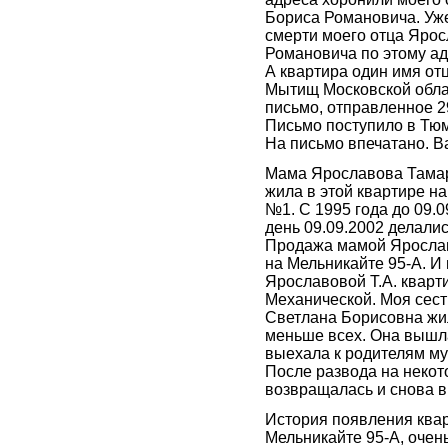
Бориса Романовича. Уже
смерти моего отца Яро
Романовича по этому ад
А квартира один имя отц
Мытищ Московской обла
письмо, отправленное 2
Письмо поступило в Тюм
На письмо впечатано. В
Мама Ярославова Тамар
жила в этой квартире н
№1. С 1995 года до 09.09
день 09.09.2002 делалис
Продажа мамой Яросла
на Мельникайте 95-А. И
Ярославовой Т.А. кварт
Механической. Моя сес
Светлана Борисовна жил
меньше всех. Она вышла
выехала к родителям му
После развода на некот
возвращалась и снова 
История появления ква
Мельникайте 95-А, очен