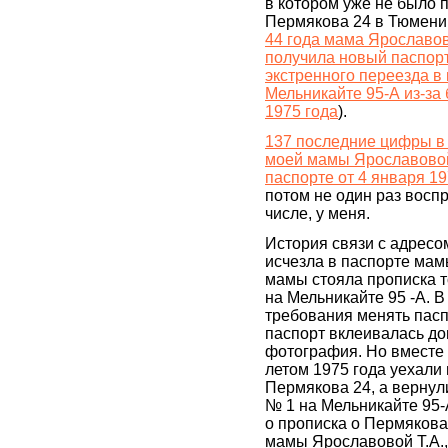
в котором уже не было 
Пермякова 24 в Тюмени 
44 года мама Ярославов
получила новый паспорт
экстренного переезда в
Мельникайте 95-А из-за
1975 года
).
137 последние цифры в
моей мамы Ярославовой 
паспорте от 4 января 19
потом не один раз восп
числе, у меня.
История связи с адресо
исчезла в паспорте мам
мамы стояла прописка т
на Мельникайте 95 -А. В
требования менять паспо
паспорт вклеивалась д
фотография. Но вместе 
летом 1975 года уехали 
Пермякова 24, а вернул
№ 1 на Мельникайте 95-
о прописка о Пермякова
мамы Ярославовой Т.А.