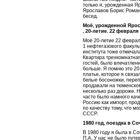
только я, урожденная Я
Ярославов Борис Роман
бесед.
Моё, урожденной Ярос
, 20-летие. 22 февраля
Моё 20-летие 22 феврал
1 нефтегазового факуль
института тоже отмечал
Квартира трехкомнатная,
гостей, было впечатление
больше. Я помню это 20
платье, которое я связа
белые босоножки, переп
продавали на тюменском
несколько раз дороже. 
часто было намного каче
Россию как импорт, прод
по качеству тому, что м
СССР.
1980 год, поездка в Со
В 1980 году я была в Со
П.А. У нас не было путе