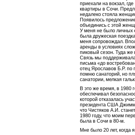
приехали на вокзал, гд
квартиры в Сочи. Предл
недалеко стояла женщина
Появилось предложение 
объединись с этой женщ
У меня не было личных 
была дружеская поездка.
меня сопровождал. Впо
аренды в условиях слож
пиковый сезон. Туда же
Связь мы поддерживала 
письма «до востребован
отец Ярославов Б.Р. по 
помню санаторий, но пл
санатории, мелкая гальк
В это же время, в 1980 
обеспечивал безопаснос
которой отказалась уча
президента США Джимми 
что Чистяков А.И. стан
1980 году, что моим пер
была в Сочи в 80-м.
Мне было 20 лет, когда я