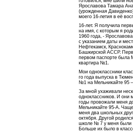
готовился, мне шили но
Ярославова Тамара Ан
(урожденная Давиденко)
моего 16-летия в её во
16-лет. Я получила пер
на имя, с которым я ро
1960 года, - Ярославов
с указанием даты и мес
Нефтекамск, Краснокамс
Башкирской АССР. Перв
первом паспорте была 
квартира №1.
Мои одноклассники клас
го года выпуска в Тюмен
№1 на Мельникайте 95 –
За мной ухаживали нес
одноклассников. И они 
годы провожали меня до
Мельникайте 95-А. Чащ
меня два школьных друг
октября. Другой родился
школе № 7 у меня были 
Больше их было в класс