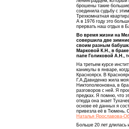
ленинградцем, который 
брошены такие большие 
соединила судьбу с эти
Трехкомнатная квартира
А в 1976 году это больш
прервать наш отдых в Ба
Во время жизни на Мел
совершила две зимние
своим разным бабушка
Марковой К.Н., в брак
папе Голиковой А.Н., 
На третьем курсе инстит
каникулы в январе, когд
Красноярск. В Краснояр
Г.А.Давиденко жила мо
Никтополеоновна, в бра
разговоров с ней. Я пр
предках. Я помню, что э
откуда она знает Тухачев
основе её данных я сос
привезла её в Тюмень. С
Наталья Ярославова-Обо
Больше 20 лет длилась 