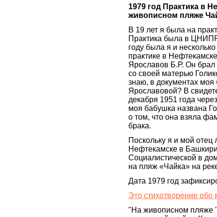
1979 год Практика в Н
живописном пляже Чай
В 19 лет я была на прак
Практика была в ЦНИПР
году была я и несколько
практике в Нефтекамске
Ярославов Б.Р. Он брал 
со своей матерью Голико
знаю, в документах моя
Ярославовой? В свидете
декабря 1951 года через
моя бабушка названа Г
о том, что она взяла ф
брака.
Поскольку я и мой отец
Нефтекамске в Башкири
Социалистической в доме
на пляж «Чайка» на рек
Дата 1979 год зафиксир
Это стихотворение обо 
"На живописном пляже "