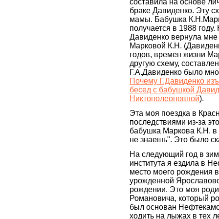
составила на основе ли
браке Давиденко. Эту с
мамы. Бабушка К.Н.Марк
получается в 1988 году. 
Давиденко вернула мне 
Марковой К.Н. (Давиден
годов, времен жизни Мар
другую схему, составлен
Г.А.Давиденко было мно
Почему Г.Давиденко изъ
бесед с бабушкой Дави
Никтополеоновной
).
Эта моя поездка в Крас
последствиями из-за эт
бабушка Маркова К.Н. в
не знаешь". Это было ск
На следующий год в зим
института я ездила в Не
место моего рождения в
урожденной Ярославово
рождении. Это моя роди
Романовича, который ро
был основан Нефтекамск
ходить на лыжах в тех л