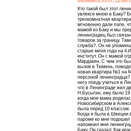
Кто такой был этот лени
увлекся мною в Баку? Б
трехкомнатная квартира 
мгновенно дали папе, ч
мамой из Баку и мы пре
ленинградец был связа
товаров за границу. Та
служба?. Он не упомина
старше меня года на 4.
институт. Он с мамой от
Мардакян. С чем это бы
вызов в Тюмень, поводо
новая квартира №1 на М
персоной ленинградца? И
него поеду учиться в Ле
что в Ленинграде жил 
Н.Бусыгин, ему было 19
когда моя мама родилас
Новосибирском в Алекс
была перед 10 классом. 
Когда я была в Швеции 
пароме ко мне подошел
напомнил мне ленингра
Баку. Он сказал: Как кр