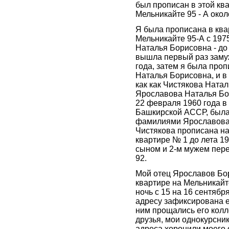
был прописан в этой кв
Мельникайте 95 - А окол
Я была прописана в ква
Мельникайте 95-А с 197
Наталья Борисовна - до 
вышла первый раз заму
года, затем я была проп
Наталья Борисовна, и в
как как Чистякова Ната
Ярославова Наталья Бо
22 февраля 1960 года 
Башкирской АССР, была
фамилиями Ярославова,
Чистякова прописана на
квартире № 1 до лета 199
сыном и 2-м мужем пере
92.
Мой отец Ярославов Бо
квартире на Мельникайте
ночь с 15 на 16 сентябр
адресу зафиксирована е
ним прощались его колл
друзья, мои однокурсник
адреса хоронили моего