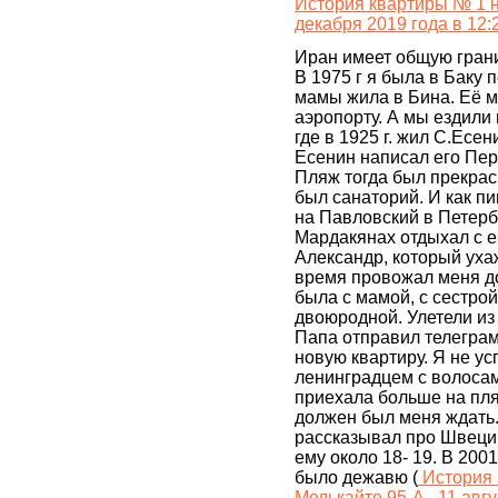
История квартиры № 1 н
декабря 2019 года в 12:
Иран имеет общую гран
В 1975 г я была в Баку 
мамы жила в Бина. Её м
аэропорту. А мы ездили
где в 1925 г. жил С.Есен
Есенин написал его Пер
Пляж тогда был прекра
был санаторий. И как п
на Павловский в Петерб
Мардакянах отдыхал с 
Александр, который уха
время провожал меня до
была с мамой, с сестрой
двоюродной. Улетели из
Папа отправил телеграм
новую квартиру. Я не у
ленинградцем с волосам
приехала больше на пля
должен был меня ждать.
рассказывал про Швецию
ему около 18- 19. В 200
было дежавю (
История 
Мелькайте 95-А . 11 авгу