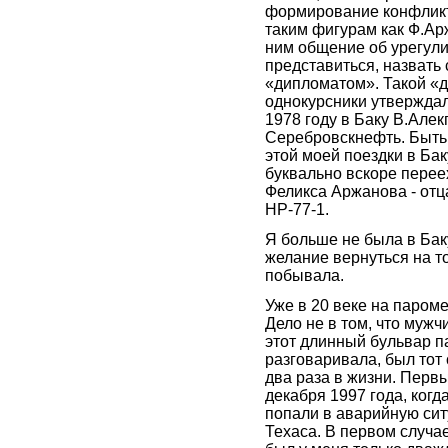
формирование конфликта
таким фигурам как Ф.Ар
ним общение об урегули
представиться, назвать
«дипломатом». Такой «д
однокурсники утверждали
1978 году в Баку В.Але
Серебровскнефть. Быть 
этой моей поездки в Бак
буквально вскоре перее
Феликса Аржанова - от
НР-77-1.
Я больше не была в Бак
желание вернуться на т
побывала.
Уже в 20 веке на паром
Дело не в том, что мужч
этот длинный бульвар па
разговаривала, был тот
два раза в жизни. Первы
декабря 1997 года, когд
попали в аварийную сит
Техаса. В первом случае