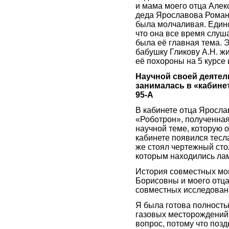
и мама моего отца Алек
деда Ярославова Романа
была молчаливая. Единс
что она все время слуш
была её главная тема. Э
бабушку Гликову А.Н. ж
её похороны на 5 курсе 
Научной своей деятел
занималась в «кабине
95-А
В кабинете отца Яросла
«Роботрон», полученная
научной теме, которую о
кабинете появился тесл
же стоял чертежный стол
которым находились ла
История совместных мо
Борисовны и моего отц
совместных исследован
Я была готова полность
газовых месторождений.
вопрос, потому что поз