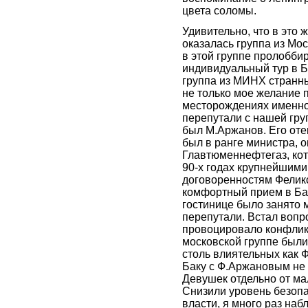
цвета соломы.
Удивительно, что в это 
оказалась группа из Мос
в этой группе пролобби
индивидуальный тур в Б
группа из МИНХ странн
не только мое желание
месторождениях именно 
перепутали с нашей гру
был М.Аржанов. Его от
был в ранге министра, 
Главтюменнефтегаз, ко
90-х годах крупнейшим
договоренностям Фелик
комфортный прием в Бак
гостинице было занято м
перепутали. Встал вопр
провоцировало конфлик
московской группе были
столь влиятельных как 
Баку с Ф.Аржановым не 
Девушек отдельно от мал
Снизили уровень безопа
власти, я много раз на