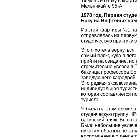
Тюмень из Баку в кварт
Мельникайте 95-А.
1978 год. Первая студ
Баку на Нефтяных ка
Из этой квартиры №1 на
отправлялась на перву
студенческую практику в
Это я хотела вернуться т
самый пляж, куда я лет
прийти на свидание, но
стремительно увезли в 
бакинца профессора Бог
заведующего кафедрой Н
Это редкая эксклюзивная
индивидуальная туристи
которая составляется п
туриста.
Я была на этом пляже в
студенческую группу НР-
бакинский пляж. Было с
Были небольшие увлече
никаким образом не зат
воспоминание о ленинг