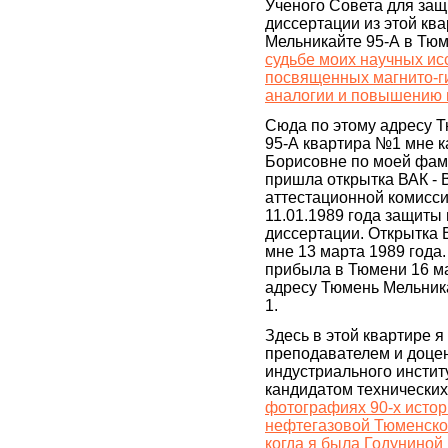
Ученого Совета для защ
диссертации из этой кв
Мельникайте 95-А в Тюм
судьбе моих научных ис
посвященных магнито-г
аналогии и повышению 
Сюда по этому адресу 
95-А квартира №1 мне к
Борисовне по моей фам
пришла открытка ВАК -
аттестационной комисс
11.01.1989 года защиты
диссертации. Открытка
мне 13 марта 1989 года
прибыла в Тюмени 16 ма
адресу Тюмень Мельник
1.
Здесь в этой квартире 
преподавателем и доце
индустриального институ
кандидатом технических 
фотографиях 90-х истор
нефтегазовой Тюменской
когда я была Годуниной