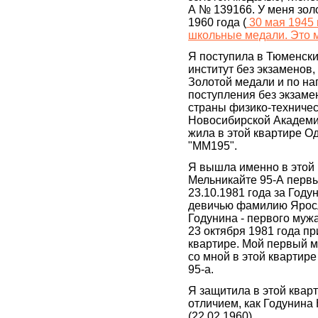
А № 139166. У меня зол
1960 года (
30 мая 1945 
школьные медали. Это 
Я поступила в Тюменск
институт без экзаменов,
Золотой медали и по н
поступления без экзаме
страны физико-техничес
Новосибирской Академии
жила в этой квартире Од
"ММ195".
Я вышла именно в этой 
Мельникайте 95-А перв
23.10.1981 года за Году
девичью фамилию Ярос
Годунина - первого муж
23 октября 1981 года пр
квартире. Мой первый м
со мной в этой квартир
95-а.
Я защитила в этой квар
отличием, как Годунина
(22.02.1960).