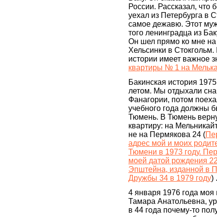
России. Рассказал, что 
уехал из Петербурга в С
самое дежавю. Этот му
того ленинградца из Бак
Он шел прямо ко мне на
Хельсинки в Стокгольм.
истории имеет важное з
квартиры № 1 на Мелька
Бакинская история 1975
летом. Мы отдыхали сна
Фанагории, потом поехал
учебного года должны б
Тюмень. В Тюмень верну
квартиру: на Мельникайт
не на Пермякова 24 (
Пе
адрес мой и моих роди
Тюмени в 1973 году. Пе
моей датой рождения 22.
Эпштейна, изданной в 
Дружбы 34 в 1979 году
) 
4 января 1976 года мо
Тамара Анатольевна, у
в 44 года почему-то пол