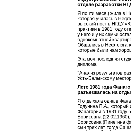
отделе разработки НГ
Я почти месяц жила в Н
которая училась в Нефт
высокий пост в НГДУ «
практики в 1981 году от
у него и у их семьи ост
однокомнатной квартире
Общались в Нефтеюганс
которые были нам хорош
Эта моя последняя студ
диплома
"Анализ результатов ра
Усть-Балыкскому место
Лето 1981 года Фанаг
разъезжалась на отды
Я отдыхала одна в Фана
Годунина П.А., который 
Фанагории в 1981 году 
Борисовна (22.02.1960),
Борисовна (Пинегина фа
сын трех лет, тогда Саш