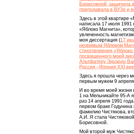
Борисовной, защитила 
преподавала в ВУЗе и 
Здесь в этой квартире 
написала 17 июля 1991 
«Яблоко Магнита», кото
увлеченность магнетиз
моя диссертация (
17 ию
незримым Яблоком Магн
стихотворения «Яблоко 
посвященного моей дис
Альтфатеру Эдуарду Ва
Россия –Япония XXI век
Здесь я прошла через м
первым мужем 9 апреля 
И во время моей жизни 
1 на Мельникайте 95-А 
раз 14 апреля 1991 года
первом браке Годунина 
фамилию Чистякова, вт
А.И. Я стала Чистяково
Борисовной.
Мой второй муж Чистяк