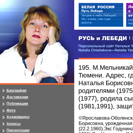
РУСЬ и ЛЕБЕДИ | RUSI — LEB
Персональный сайт Натальи Чистя
Natalia Chistiakova—Natalia Yarosla
195. М.Мельникай
Тюмени. Адрес, г
Наталья Борисовн
родителями (1975
Биография
(1977), родила с
Достижения
Публикации
(1981,1991), защ
Фото
Аудио/видео
©Ярославова-Оболенск
Борисовна, урожденная
Анонсы
(22.2.1960).Экс Годунина
Презентации