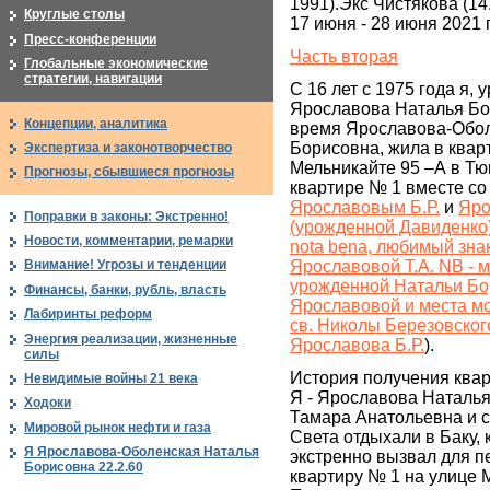
1991).Экс Чистякова (14
Круглые столы
17 июня - 28 июня 2021 
Пресс-конференции
Часть вторая
Глобальные экономические
стратегии, навигации
С 16 лет с 1975 года я,
Ярославова Наталья Бо
Концепции, аналитика
время Ярославова-Обол
Борисовна, жила в квар
Экспертиза и законотворчество
Мельникайте 95 –А в Тю
Прогнозы, сбывшиеся прогнозы
квартире № 1 вместе со
Ярославовым Б.Р.
и
Яро
Поправки в законы: Экстренно!
(урожденной Давиденко
Новости, комментарии, ремарки
nota benа, любимый зн
Ярославовой Т.А. NB - 
Внимание! Угрозы и тенденции
урожденной Натальи Б
Финансы, банки, рубль, власть
Ярославовой и места м
Лабиринты реформ
св. Николы Березовског
Энергия реализации, жизненные
Ярославова Б.Р.
).
силы
История получения ква
Невидимые войны 21 века
Я - Ярославова Наталь
Ходоки
Тамара Анатольевна и 
Мировой рынок нефти и газа
Света отдыхали в Баку, 
Я Ярославова-Оболенская Наталья
экстренно вызвал для п
Борисовна 22.2.60
квартиру № 1 на улице 