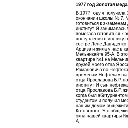
1977 год Золотая меда
В 1977 году я получила
окончании школы № 7. 
готовиться к экзаменам
институт. Я занималась 
помогала готовиться к 
поступления в институт
сестре Лене Давиденко,
Арциза и жила у нас в к
Мельникайте 95-А. В это
квартире №1 на Мельни
друзей моего отца Яро
Романовича по Нефтекам
временам Нефтекамска 
отца Ярославова Б.Р. по
институт. И сын нефтек
отца Ярославова Б.Р. жи
когда был абитуриентом, 
студентом и получил ме
нашим домом общежити
Котовского. Это общежи
окна нашей квартиры № 
А