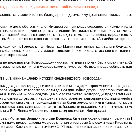
 в древней Мологе, у начала Тихвинской системы. Правда
храняется исключительно благодаря поддержке имущественного класса - нер
.
том, что дело обстоит иначе. Имущественный класс сохраняется исключитель
м пока ещё придерживается тех традиций, благодаря которым присутствующи
 состояний, имеют возможность наследовать «консервативное ядро» своих к
, тем более точно он осознает свою заинтересованность в Английском короле
авичей - в Городе князя Игоря, как Магнит притягивал капиталы и будущих 
явился «хвост» средней и малой торговли. Приходилось отдельно выстраива
и и торговцами.
 не подчинялись Новгородскому князю. Т.е. власть князя была ограничена. Он
ть земельные вотчины в Новгородском княжестве. Не имел права собирать дан
ига В.Л. Янина «Очерки истории средневекового Новгорода»
енных доходов новгородцы сами платили князю «дар». Причем некоторые доп
ава Мудрого, которому собрали деньги для найма дружин варягов и взятия Ки
Глеба. Важным было и следующее обстоятельство: новгородцы предлагали кн
 условием договора, и нарушение этого условия приводило к большим конфл
городской системы. В юрисдикции князя были ремесленники и купцы. Т.е. мес
ествовал ещё один орган власти - избираемый посадник. Без него князь не 
 книга В.Л. Янина «Очерки истории средневекового Новгорода».
м стал Мстислав Великий, его сын Всеволод был вынужден отчасти подчинить Н
ыли даже времена, когда Новгород попал в торговую блокаду и когда Киев на
оваров. Как следствие, к рубежу XI-XII века относится становление важных то
ады.