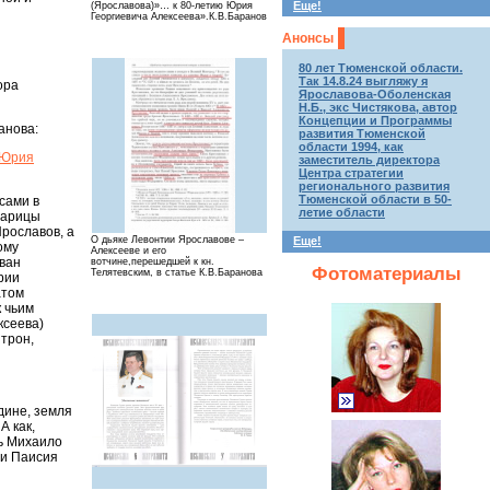
Еще!
(Ярославова)»… к 80-летию Юрия
Георгиевича Алексеева».К.В.Баранов
Анонсы
80 лет Тюменской области.
Так 14.8.24 выгляжу я
ора
Ярославова-Оболенская
Н.Б., экс Чистякова, автор
Концепции и Программы
анова:
развития Тюменской
области 1994, как
 Юрия
заместитель директора
Центра стратегии
регионального развития
Тюменской области в 50-
сами в
летие области
царицы
рославов, а
О дьяке Левонтии Ярославове –
Еще!
ому
Алексееве и его
Иван
вотчине,перешедшей к кн.
Фотоматериалы
Телятевским, в статье К.В.Баранова
рии
атом
 чьим
ксеева)
 трон,
дине, земля
А как,
зь Михаило
ии Паисия