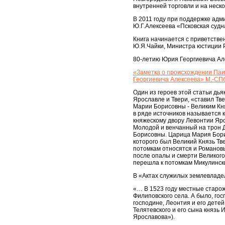
внутренней торговли и на неск
В 2011 году при поддержке адм
Ю.Г.Алексеева «Псковская судн
Книга начинается с приветствен
Ю.Я.Чайки, Министра юстиции 
80-летию Юрия Георгиевича Але
«Заметка о происхождении Паис
Георгиевича Алексеева» М.-СПб.
Один из героев этой статьи дь
Ярославле и Твери, «ставил Тв
Марии Борисовны - Великим Кня
в ряде источников называется 
княжескому двору Левонтии Ярос
Молодой и венчанный на трон Д
Борисовны. Царица Мария Бори
которого был Великий Князь Тв
потомкам относятся и Романовы
после опалы и смерти Великого 
перешла к потомкам Микулинских
В «Актах служилых землевладельц
«… В 1523 году местные старожи
Филиповского села. А было, гос
господине, Леонтия и его детей
Телятевского и его сына князь
Ярославова»).