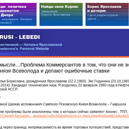
EDI
ковой — Натальи Ярославовой
vova’s Personal Website
 мысли…Проблема Коммерсантов в том, что они не з
Князя Всеволода и делают ошибочные ставки
я Борисовна, урожденная Ярославова (22.2.1960). Экс Годунина (23.10.1981-
6.2014). Кандидат технических наук. Я родилась 22 февраля 1960 года в Нефте
ской АССР.
а
авной Церкви вспоминают Святого Псковского Князя Всеволода – Гавриила
веке проблемы были аналогичны тем, о которых сейчас заявляет бизнес , ТПП, 
Ф Сергей Катырин… выразил обеспокоенность от лица предпринимательског
 через границу, неприкасаемость во время торговых путешествий, представи