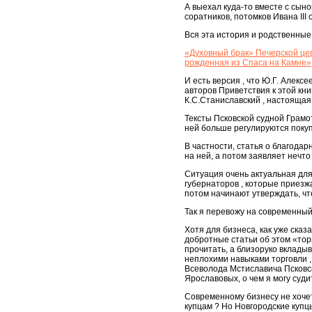
А выехал куда-то вместе с сын
соратников, потомков Ивана III 
Вся эта история и родственные
«Духовный брак» Печерской цер
рожденная из Спаса на Камне»
И есть версия , что Ю.Г. Алексе
авторов Приветствия к этой кни
К.С.Станиславский , настоящая
Тексты Псковской судной Грамот
ней больше регулируются покупк
В частности, статья о благода
на ней, а потом заявляет нечто
Ситуация очень актуальная для 
губернаторов , которые приезж
потом начинают утверждать, чт
Так я перевожу на современный
Хотя для бизнеса, как уже сказ
добротные статьи об этом «торг
прочитать, а близоруко вклады
неплохими навыками торговли ,
Всеволода Мстиславича Псковск
Ярославовых, о чем я могу суд
Современному бизнесу не хочет
купцам ? Но Новгородские купц