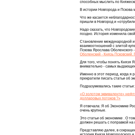
способных мыслить по Княжеск
В истории Новгорода и Пскова 
Что же касается неблагодарност
пришли в Новгород и «отрубили
Надо сказать, что Новгородские
поздно. История изменила свой
Становление международной и вн
взаимоотношений с элитой купеч
Пскова Ярослава Оболенского -
Оболенский - Князь Псковский
Для того, чтобы понять Князя Я
внимательно - самых выдающихс
Именно в этот период, когда я
прекратили писать статьи об э
Подразумевались такие статьи:
«О золотом эквиваленте» нефтя
долларовых потоков ?»
Я отвечала: Я об Экономике Рос
очень крупные.
Это статьи об экономике . О то
должен решать с поправкой на 
Представляю далее, в сокращен
история Князя Новгородского и