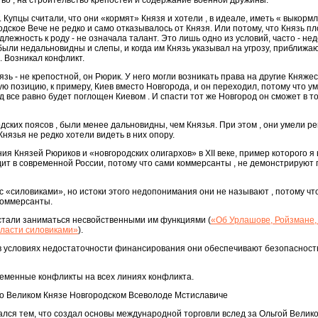
во , на строительство крепостей и содержание военной дружины.
. Купцы считали, что они «кормят» Князя и хотели , в идеале, иметь « выкорм
одское Вече не редко и само отказывалось от Князя. Или потому, что Князь п
ежность к роду - не означала талант. Это лишь одно из условий, часто - не
 были недальновидны и слепы, и когда им Князь указывал на угрозу, приближ
. Возникал конфликт.
зь - не крепостной, он Рюрик. У него могли возникать права на другие Княжес
ю позицию, к примеру, Киев вместо Новгорода, и он переходил, потому что у
д все равно будет поглощен Киевом . И спасти тот же Новгород он сможет в то
родских поясов , были менее дальновидны, чем Князья. При этом , они умели р
нязья не редко хотели видеть в них опору.
ия Князей Рюриков и «новгородских олигархов» в XII веке, пример которого я
дит в современной России, потому что сами коммерсанты , не демонстрируют
 «силовиками», но истоки этого недопонимания они не называют , потому чт
коммерсанты.
 стали заниматься несвойственными им функциями (
«Об Урлашове, Ройзмане,
власти силовиками»
).
 в условиях недостаточности финансирования они обеспечивают безопасност
ременные конфликты на всех линиях конфликта.
ка о Великом Князе Новгородском Всеволоде Мстиславиче
чался тем, что создал основы международной торговли вслед за Ольгой Велико