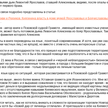
овьями дьяк Левонтий Ярославов, ставший Алексеевым, видимо, после опалы 
от первого брака.
 связи подробно представлены в статье:
кви и Рюриков. Княгинина власть в доме мужей Ярославовых и Брячиславовых
.
ев - автор книги о Псковской судной Грамоте , имеющий много известных ученико
ге, может быть потомком дьяка Левонтия Алексеева из бояр Ярославовых. Так
 фамилия которого Алексеев.
ы в книге переведены на язык , понятный современникам. И хотя, как уже ска
и частных лиц ( не купцов), но вместе с этим есть очень интересные статьи.
рности и не благодарности тех, кто пришел на уже подготовленную территорию
 подобное тому, что я бы и без вашей помощи мог разбогатеть и встать на ног
21 века в России, в связи с миграцией и «черной неблагодарностью» бизнесме
ают на уже подготовленные территории, в города с большим бюджетом и стра
о все обретенное ими - только благодаря их личным талантам.
 язык одну из ситуаций , которая рассматривается в Псковской судной Грамот
ано выше , много более важна Уставная грамота для Иоанновского сто. Мне в
овом Уставе» и я выражаю сожаление о том, что бизнес не находит время - в
вает деньги в продвижение недальновидных и не видящих общей картины люд
 но с отсутствующими навыками Княжеского мышления, какое было у Великог
ого и Великого Князя Ярослава Васильевича Оболенского - родоначальника 
ить по заключенным им долгосрочным договорам с Магистром и Дерптом.
ся читать , как не хотелось вникать в сложности организации торговли Новго
ы хотя бы «божий дар от яичницы отличали». И приглашали к себе на Княжес