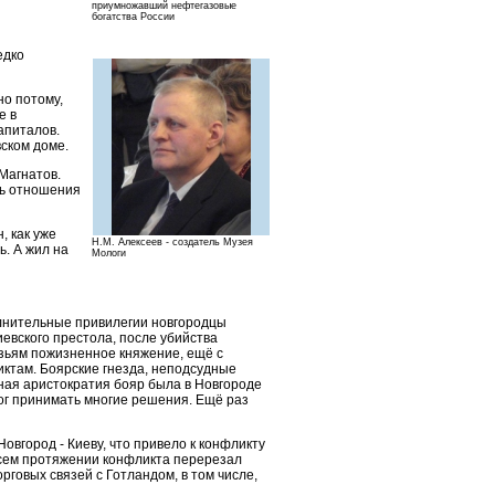
приумножавший нефтегазовые
богатства России
едко
но потому,
е в
апиталов.
вском доме.
Магнатов.
ть отношения
, как уже
Н.М. Алексеев - создатель Музея
ь. А жил на
Мологи
олнительные привилегии новгородцы
евского престола, после убийства
язьям пожизненное княжение, ещё с
иктам. Боярские гнезда, неподсудные
тная аристократия бояр была в Новгороде
мог принимать многие решения. Ещё раз
овгород - Киеву, что привело к конфликту
 всем протяжении конфликта перерезал
рговых связей с Готландом, в том числе,