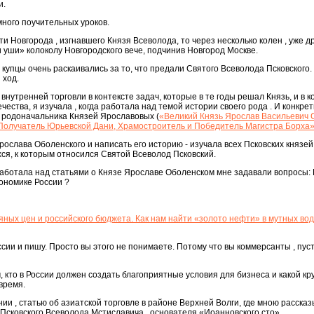
и.
много поучительных уроков.
и Новгорода , изгнавшего Князя Всеволода, то через несколько колен , уже д
 уши» колоколу Новгородского вече, подчинив Новгород Москве.
 купцы очень раскаивались за то, что предали Святого Всеволода Псковского
 ход.
утренней торговли в контексте задач, которые в те годы решал Князь, и в к
ества, я изучала , когда работала над темой истории своего рода . И конкрет
 родоначальника Князей Ярославовых (
«Великий Князь Ярослав Васильевич 
. Получатель Юрьевской Дани, Храмостроитель и Победитель Магистра Борха
рослава Оболенского и написать его историю - изучала всех Псковских князей
я, к которым относился Святой Всеволод Псковский.
 работала над статьями о Князе Ярославе Оболенском мне задавали вопросы:
кономике России ?
ных цен и российского бюджета. Как нам найти «золото нефти» в мутных во
сии и пишу. Просто вы этого не понимаете. Потому что вы коммерсанты , пус
м, кто в России должен создать благоприятные условия для бизнеса и какой кру
время.
ии , статью об азиатской торговле в районе Верхней Волги, где мною расска
 Псковского Всеволода Мстиславича , основателя «Иоанновского сто»