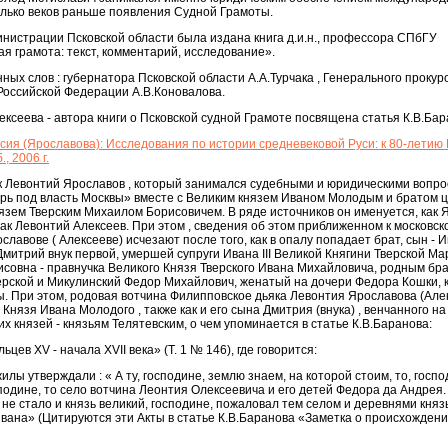
олько веков раньше появления Судной Грамоты.
инистрации Псковской области была издана книга д.и.н., профессора СПбГУ
ая грамота: текст, комментарий, исследование».
ных слов : губернатора Псковской области А.А.Турчака , Генерального прокур
Российской Федерации А.В.Коновалова.
ксеева - автора книги о Псковской судной Грамоте посвящена статья К.В.Бар
ия (Ярославова): Исследования по истории средневековой Руси: к 80-летию
, 2006 г.
як Левонтий Ярославов , который занимался судебными и юридическими вопро
ерь под власть Москвы» вместе с Великим князем Иваном Молодым и братом 
зем Тверским Михаилом Борисовичем. В ряде источников он именуется, как Я
как Левонтий Алексеев. При этом , сведения об этом приближенном к московск
лавове ( Алексееве) исчезают после того, как в опалу попадает брат, сын - 
митрий внук первой, умершей супруги Ивана III Великой Княгини Тверской Ма
совна - правнучка Великого Князя Тверского Ивана Михайловича, родным бр
ерской и Микулинский Федор Михайлович, женатый на дочери Федора Кошки, к
. При этом, родовая вотчина Филипповское дьяка Левонтия Ярославова (Але
Князя Ивана Молодого , также как и его сына Дмитрия (внука) , венчанного на
 князей - князьям Телятевским, о чем упоминается в статье К.В.Баранова:
ев XV - начала XVII века» (Т. 1 № 146), где говорится:
лы утверждали : « А ту, господине, землю знаем, на которой стоим, то, госпо
подине, то село вотчина Леонтия Олексеевича и его детей Федора да Андрея. 
 не стало и князь великий, господине, пожаловал тем селом и деревнями кня
 Ивана» (Цитируются эти Акты в статье К.В.Баранова «Заметка о происхожден