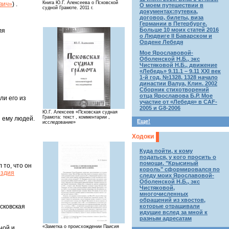
Книга Ю.Г. Алексеева о Псковской
вич»
) .
О моем путешествии в
судной Грамоте. 2011 г.
документах:путевка,
договор, билеты, виза
Германии в Петербурге.
Больше 10 моих статей 2016
ля
о Людвиге II Баварском и
Ордене Лебедя
Мое Ярославовой-
Оболенской Н.Б., экс
Чистяковой Н.Б., движение
«Лебедь» 9.11.1 – 9.11 XXI век
1-й год. №1328. 1328 начало
династии Валуа, Клин. 2002
Сборник стихотворений
отца Ярославова Б.Р. Мое
ли его из
участие от «Лебедя» в CAF-
2005 и G8-2006
Ю.Г. Алексеев «Псковская судная
Грамота: текст , комментарии ,
я ему людей.
Еще!
исследование»
Ходоки
Куда пойти, к кому
податься, у кого просить о
помощи. "Крысиный
 то, что он
король" сформировался по
ездия
следу моих Ярославовой-
Оболенской Н.Б., экс
Чистяковой,
многочисленных
обращений из хвостов,
которые отращивали
сковская
идущие вслед за мной к
разным адресатам
«Заметка о происхождении Паисия
ной и