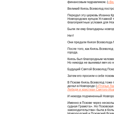
финансовым гидравликом. (
«Ве
Великий Князь Всеволод постро
Передал эту церковь Иоанна К
Новгородских купцов Уставной 
благоприятные условия для Нов
Были ли ему благодарны новгор
Нет!
Они предали Князя Всеволода 
После того, как Князь Всеволод
города.
Князь был благородным человек
Но никогда не вынимал меч из н
Будущий Святой Всеволод Пско
Затем его просили к себе псков
В Пскове Князь Всеволод тоже 
делал в Новгороде (
«Птичья Ла
Лебедя и христиан Святого Ио
И некогда подчиненный Новгоро
Именно в Пскове через несколь
судная Грамота». Но Псковская
законодательства» была в бол
Новгородский и Псковский Все