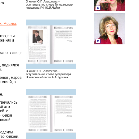
О книге Ю.Г. Алексеева –
его
вступительное слово Генерального
прокурора РФ Ю.Я.Чайки
. Москва,
в, в т.ч.
же как и
зано выше, в
, поднялся
и.
О книге Ю.Г. Алексеева –
вступительное слово губернатора
нов , мэров,
Псковской области А.А.Турчака
тегией, а
е.
стречались
сё это
ей, с
о Князя
князей
родским
тво Князей,