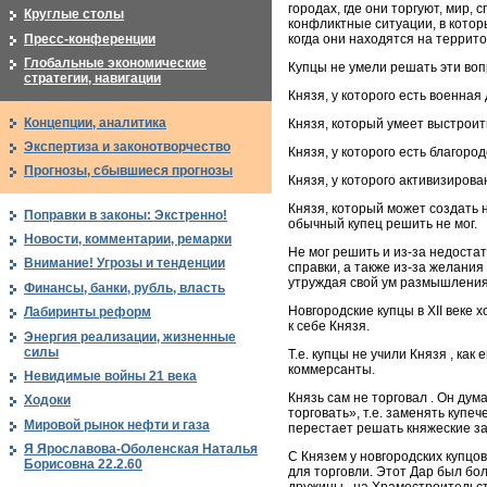
городах, где они торгуют, мир
Круглые столы
конфликтные ситуации, в которы
Пресс-конференции
когда они находятся на террито
Глобальные экономические
Купцы не умели решать эти воп
стратегии, навигации
Князя, у которого есть военная
Концепции, аналитика
Князя, который умеет выстроит
Экспертиза и законотворчество
Князя, у которого есть благоро
Прогнозы, сбывшиеся прогнозы
Князя, у которого активизирова
Князя, который может создать 
Поправки в законы: Экстренно!
обычный купец решить не мог.
Новости, комментарии, ремарки
Не мог решить и из-за недостат
Внимание! Угрозы и тенденции
справки, а также из-за желания
утруждая свой ум размышления
Финансы, банки, рубль, власть
Новгородские купцы в XII веке
Лабиринты реформ
к себе Князя.
Энергия реализации, жизненные
силы
Т.е. купцы не учили Князя , как
коммерсанты.
Невидимые войны 21 века
Князь сам не торговал . Он дум
Ходоки
торговать», т.е. заменять купече
Мировой рынок нефти и газа
перестает решать княжеские за
Я Ярославова-Оболенская Наталья
С Князем у новгородских купцо
Борисовна 22.2.60
для торговли. Этот Дар был бо