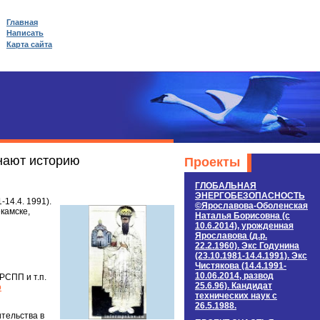
Главная
Написать
Карта сайта
нают историю
Проекты
ГЛОБАЛЬНАЯ
ЭНЕРГОБЕЗОПАСНОСТЬ
14.4. 1991).
©Ярославова-Оболенская
камске,
Наталья Борисовна (c
10.6.2014), урожденная
Ярославова (д.р.
22.2.1960). Экс Годунина
(23.10.1981-14.4.1991). Экс
Чистякова (14.4.1991-
10.06.2014, развод
РСПП и т.п.
25.6.96). Кандидат
о
технических наук c
26.5.1988.
тельства в