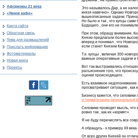
дружины , на Храмостроительст
Афоризмы 21 века
Это называлось Дар, а не налог
князя навечно». Однако Новгор
«Умное кафе»
вышеописанные задачи. Принадл
Но было и так , что купцы сами
Будущего , они его не понимали
Карта сайта
Обратная связь
При этом, обращу внимание, Кня
Князю предлагали более высоку
Тема для размышлений
вперед и понимал , что Новгоро
если станет Князем Киева.
Прислать информацию
Фотоматериалы
Т.е. купцы , включая 300 новго
важные оперативные задачи и К
Новая книга
Вот так выстраивались отношен
Проекты
разъяснения того, что происхо
оценки происходящего.
Есть взаимное недопонимание с
просматривают ситуацию , как 
Бизнесу кажется, что силовики
и приватизации региональной 
Силовики проводят мысль, что
ровно так , как их «кормят».
Я не буду перечислять все сов
А обращусь - к примеру XII ве
От всех других Князей он отли