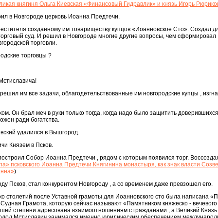
ликая княгиня Ольга Киевская «Финансовый Гидравлик» и князь Игорь Рюрико
ил в Новгороде церковь Иоанна Предтечи.
рестителя созданному им товариществу купцов «Иоанновское Сто». Создал д
торговый суд. И решил в Новгороде многие другие вопросы, чем сформировал
городской торговли.
одские торговцы ?
Мстиславича!
 решил им все задачи, облагодетельствованные им новгородские купцы , изгна
ом. Он брал меч в руки только тогда, когда надо было защитить доверившихс
ожен ради богатства.
вский удалился в Вышгород.
ичи Князем в Псков.
построил Собор Иоанна Предтечи , рядом с которым появился торг. Воссоздал
па» псковского Иоанна Предтечи Княгинина монастыря, как знак власти Созв
анна»
).
ду Псков, стал конкурентом Новгороду , а со временем даже превзошел его.
ко столетий после Уставной грамоты для Иоанновского сто была написана «П
 Судная Грамота, которую сейчас называют «Памятником княжеско - вечевого
ьшей степени адресована взаимоотношениям с гражданами , а Великий Князь
волод Мстиславич занимался именно юридическим обеспечением международ