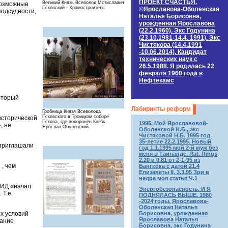
ПРОЕКТ СЧАСТЬЯ.
Великий Князь Всеволод Мстиславич
 возможные
Псковский - Храмостроитель
©Ярославова-Оболенская
подсудности,
Наталья Борисовна,
урожденная Ярославова
(22.2.1960). Экс Годунина
(23.10.1981-14.4. 1991). Экс
Чистякова (14.4.1991
-10.06.2014). Кандидат
технических наук c
26.5.1988. Я родилась 22
февраля 1960 года в
Нефтекамс
оторый
Лабиринты реформ
Гробница Князя Всеволода
Псковского в Троицком соборе
 исторической
Пскова, где похоронен Князь
1995. Мой Ярославовой-
, не
Ярослав Оболенский
Оболенской Н.Б., экс
Чистяковой Н.Б. 1995 год.
35-летие 22.2.1995. Новый
 приглашали
год 1.1.1995 мой 2-й муж без
меня в Таиланде. Rat. Rings
2.20 и 0.81 от 2-1-95 из
 , чем
Бангкока с датой 21.4
Елизаветы II. 3.3.95 Зри в
недра моя статья Ч.1
 МИД «начал
Энергобезопасность. И Я
 Т.е.
ПОДНЯЛАСЬ ВЫШЕ. 1980
-2024 годы. Ярославова-
Оболенская Наталья
Борисовна, урожденная
х условий
Ярославова Наталья
жание
Борисовна, экс Годунина