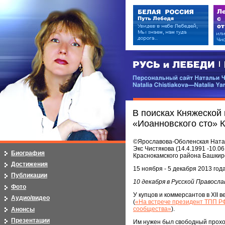
РУСЬ и ЛЕБЕДИ | RUSI — LEB
Персональный сайт Натальи Чистя
Natalia Chistiakova—Natalia Yarosla
В поисках Княжеской
«Иоанновского сто» 
©Ярославова-Оболенская Наталь
Экс Чистякова (14.4.1991 -10.0
Биография
Краснокамского района Башкир
Достижения
15 ноября - 5 декабря 2013 год
Публикации
10 декабря в Русской Правосл
Фото
У купцов и коммерсантов в XII 
Аудио/видео
(
«На встрече президент ТПП Р
сообщества»
).
Анонсы
Презентации
Им нужен был свободный проход