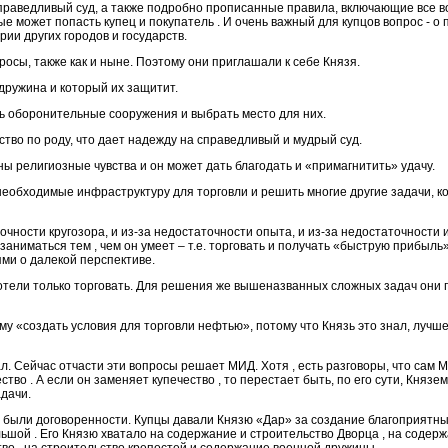
, справедливый суд, а также подробно прописанные правила, включающие все
е может попасть купец и покупатель . И очень важный для купцов вопрос - о 
рии других городов и государств.
росы, также как и ныне. Поэтому они приглашали к себе Князя.
 дружина и который их защитит.
ь оборонительные сооружения и выбрать место для них.
дство по роду, что дает надежду на справедливый и мудрый суд.
ны религиозные чувства и он может дать благодать и «примагнитить» удачу.
необходимые инфраструктуру для торговли и решить многие другие задачи, к
очности кругозора, и из-за недостаточности опыта, и из-за недостаточности
 заниматься тем , чем он умеет – т.е. торговать и получать «быструю прибыль»
ми о далекой перспективе.
 хотели только торговать. Для решения же вышеназванных сложных задач они
 ему «создать условия для торговли нефтью», потому что Князь это знал, лучше
ал. Сейчас отчасти эти вопросы решает МИД. Хотя , есть разговоры, что сам
ство . А если он заменяет купечество , то перестает быть, по его сути, Князем.
дачи.
в были договоренности. Купцы давали Князю «Дар» за создание благоприятны
льшой . Его Князю хватало на содержание и строительство Дворца , на содер