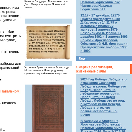
Князь и Государь. Магия власти –
Наталья Борисовна, экс
Дар. Очерки иcтории Псковской
Чистякова Наталья
ленного ими
земли
Борисовна. Ч.1
лохо решал
12.17 - 17 декабря. 12170
достаточное.
Приказ президента США
ающуюся из
Д.Картера от 14.11.79 о
заморозке иранских
активов. 1 апреля 1979
тва. Или -
независимость Ирана. 17
мел смотреть
декабря 1992 и 1 апреля 1993
м случае,
- в моей Ярославовой-
Оболенской Н.Б. биографии
Президентские выборы 1980
и 1992
ешать очень
Еще!
 выбрала для
Энергия реализации,
 правильной
Уставная Грамота Князя Всеволода
Мстиславича - Новгородскому
жизненные силы
купеческому «Иоанновскому сто»
о
2024 Год Лебедя. Лебедь это
отражение Созвездия
Лебедя в крови. Лебедь это
не год. Лебедь это не
 Навальном
лебединые территории.
Лебедь это не Орден
Лебедя. Лебедь это не род,
ь бизнеса
в котором были Лебеди.
Лебедь это то, что
возвышает постоянно,
вечно
В Баварии и Австрии я
Ярославова-Оболенская
Наталья Борисовна была 1-
й –
11 июня 2016. Виза 1-27.6.16.