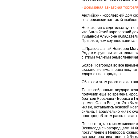
«Всемирная азиатская торговля
Английский королевский дом со
воспроизводится такой шаблон
Но история свидетельствует о 
что Английский королевский до
Туманном Альбионе обладатели
При этом, чем крупнее капитал
…Православный Новгород Мстисл
Рядом с крупным капиталом по
с этими мелкими ремесленникам
Бояре Новгорода во все времена
сказано, не имел права покупа
«дар» от новгородцев.
Обо всем этом рассказывает кн
Т.е. из собранных государств
получили ещё во времена Яросл
братьев Ярослава - Бориса и 
времен Олега Вещего. Это было
князю, оставались основой нов
сильна. Параллельно князю сущ
повторю, об этом рассказывает
После того, как князем киевски
Всеволода с новгородцами. И б
поступление в Новгород южных т
как альтернатива торговой блок