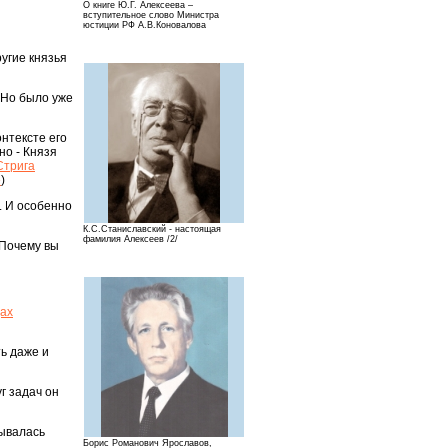
О книге Ю.Г. Алексеева –
вступительное слово Министра
юстиции РФ А.В.Коновалова
ругие князья
. Но было уже
онтексте его
но - Князя
Стрига
»
)
. И особенно
К.С.Станиславский - настоящая
фамилия Алексеев /2/
 Почему вы
дах
ть даже и
г задач он
зывалась
Борис Романович Ярославов,