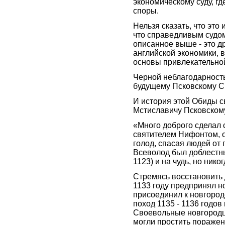
экономическому суду, г
споры.
Нельзя сказать, что это
что справедливым судо
описанное выше - это д
английской экономики, в
основы привлекательной
Черной неблагодарность
будущему Псковскому С
И история этой Обиды 
Мстиславичу Псковскому
«Много доброго сделал 
святителем Нифонтом, 
голод, спасая людей от 
Всеволод был доблестны
1123) и на чудь, но нико
Стремясь восстановить 
1133 году предпринял н
присоединил к новгоро
поход 1135 - 1136 годов
Своевольные новгородц
могли простить поражен