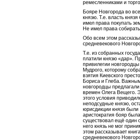
ремесленниками и торг
Бояре Новгорода во вс
князю. Т.е. власть князя
имел права покупать зе
Не имел права собирать 
Обо всем этом рассказы
средневекового Новгор
Т.е. из собранных госу
платили князю «дар». 
привилегии новгородцы
Мудрого, которому собр
взятия Киевского престо
Бориса и Глеба. Важным
новгородцы предлагали
времен Олега Вещего. Э
этого условия приводил
неподсудные князю, ост
юрисдикции князя были 
аристократия бояр была
существовал ещё один о
него князь не мог прин
этом рассказывает книг
средневекового Новгор