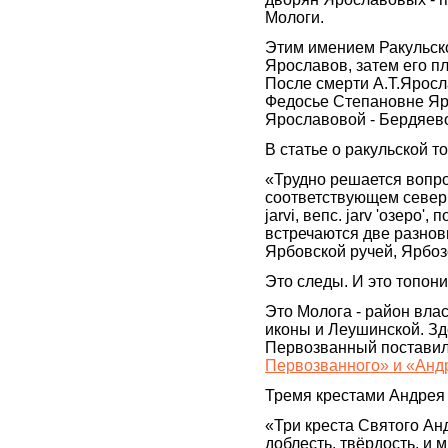
Мологи.
Этим имением Ракульск
Ярославов, затем его п
После смерти А.Т.Яросл
Федосье Степановне Яро
Ярославовой - Бердяевой
В статье о ракульской т
«Трудно решается вопро
соответствующем северно
jarvi, вепс. jarv 'озеро'
встречаются две разнов
Ярбовской ручей, Ярбоз
Это следы. И это топон
Это Молога - район вла
иконы и Леушинской. Зд
Первозванный поставил 
Первозванного» и «Анд
Тремя крестами Андрея
«Три креста Святого Ан
доблесть, твёрдость, и