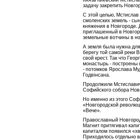
задачу закрепить Новго
С этой целью, Мстислав 
смоленских земель - сы
княжения в Новгороде. Д
приглашенный в Новгоро
земельные вотчины в но
А земля была нужна для
берегу той самой реки 
свой крест. Так что Гео
монастырь - построены
- потомков Ярослава Муд
Годвінсана.
Продолжили Мстиславич
Софийского собора Нов
Но именно из этого Соф
«Новгородской революции
«Вече».
Православный Новгород 
Магнит притягивал капи
капиталом появился «хв
Приходилось отдельно 