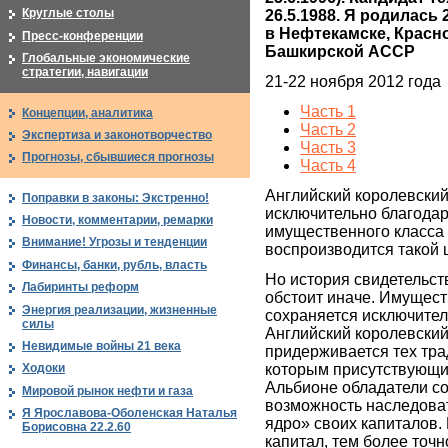
Круглые столы
26.5.1988. Я родилась
в Нефтекамске, Красн
Пресс-конференции
Башкирской АССР
Глобальные экономические
стратегии, навигации
21-22 ноября 2012 года
Часть 1
Концепции, аналитика
Часть 2
Экспертиза и законотворчество
Часть 3
Прогнозы, сбывшиеся прогнозы
Часть 4
Английский королевский
Поправки в законы: Экстренно!
исключительно благода
Новости, комментарии, ремарки
имущественного класса 
Внимание! Угрозы и тенденции
воспроизводится такой 
Финансы, банки, рубль, власть
Но история свидетельств
Лабиринты реформ
обстоит иначе. Имущес
Энергия реализации, жизненные
сохраняется исключител
силы
Английский королевский
Невидимые войны 21 века
придерживается тех тра
которым присутствующи
Ходоки
Альбионе обладатели с
Мировой рынок нефти и газа
возможность наследова
Я Ярославова-Оболенская Наталья
ядро» своих капиталов. 
Борисовна 22.2.60
капитал, тем более точн