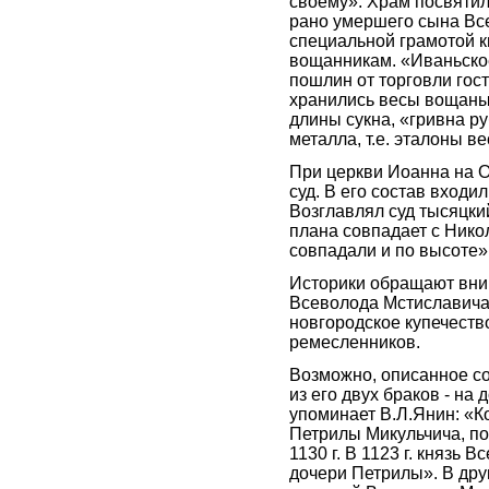
своему». Храм посвятил
рано умершего сына Вс
специальной грамотой к
вощанникам. «Иваньское
пошлин от торговли гост
хранились весы вощаные
длины сукна, «гривна р
металла, т.е. эталоны в
При церкви Иоанна на О
суд. В его состав входил
Возглавлял суд тысяцки
плана совпадает с Нико
совпадали и по высоте»
Историки обращают вним
Всеволода Мстиславича 
новгородское купечеств
ремесленников.
Возможно, описанное со
из его двух браков - на
упоминает В.Л.Янин: «
Петрилы Микульчича, по
1130 г. В 1123 г. князь
дочери Петрилы». В друг