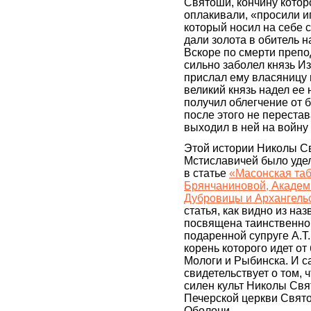
Святоши, кончину котор
оплакивали, «просили иг
который носил на себе с
дали золота в обитель н
Вскоре по смерти преп
сильно заболел князь И
прислал ему власяницу 
великий князь надел ее
получил облегчение от 
после этого не перестав
выходил в ней на войну 
Этой истории Николы С
Мстиславичей было уде
в статье
«Масонская таб
Брянчаниновой, Академи
Дубровицы и Архангель
статья, как видно из на
посвящена таинственной
подаренной супруге А.Т
корень которого идет о
Мологи и Рыбинска. И с
свидетельствует о том, 
силен культ Николы Свя
Печерской церкви Свято
Оболони.