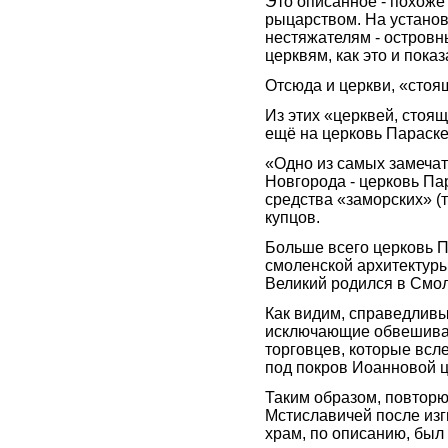
Это описанное - похоже
рыцарством. На установ
нестяжателям - островны
церквям, как это и пока
Отсюда и церкви, «стоя
Из этих «церквей, стоя
ещё на церковь Параск
«Одно из самых замеча
Новгорода - церковь Па
средства «заморских» (
купцов.
Больше всего церковь 
смоленской архитектуры
Великий родился в Смол
Как видим, справедливы
исключающие обвешиван
торговцев, которые вс
под покров Иоанновой ц
Таким образом, повторю
Мстиславичей после изг
храм, по описанию, был