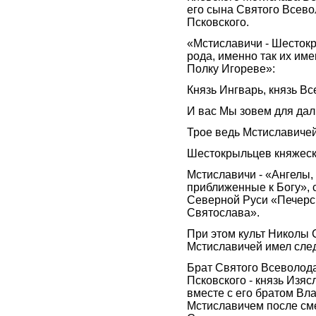
его сына Святого Всев
Псковского.
«Мстиславичи - Шесток
рода, именно так их им
Полку Игореве»:
Князь Ингварь, князь Вс
И вас Мы зовем для дал
Трое ведь Мстиславичей
Шестокрыльцев княжеск
Мстиславичи - «Ангелы,
приближенные к Богу», 
Северной Руси «Печерс
Святослава».
При этом культ Николы 
Мстиславичей имел сле
Брат Святого Всеволод
Псковского - князь Изя
вместе с его братом В
Мстиславичем после см