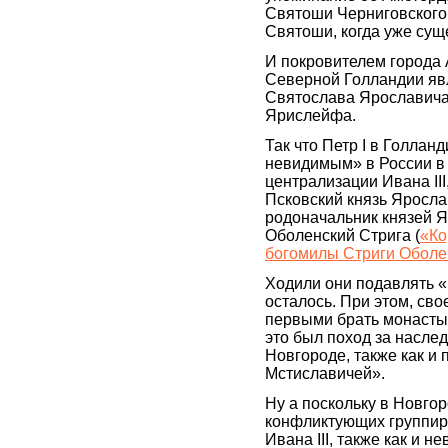
Святоши Черниговского!
Святоши, когда уже суще
И покровителем города
Северной Голландии явл
Святослава Ярославича
Ярислейфа.
Так что Петр I в Голланд
невидимым» в России в 
централизации Ивана III
Псковский князь Яросла
родоначальник князей Я
Оболенский Стрига (
«Ко
богомилы Стриги Оболе
Ходили они подавлять «н
осталось. При этом, сво
первыми брать монастыр
это был поход за насле
Новгороде, также как и
Мстиславичей».
Ну а поскольку в Новго
конфликтующих группир
Ивана III, также как и 