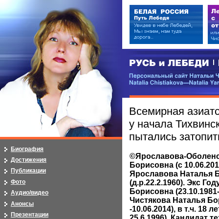
РУСЬ и ЛЕБЕДИ | RUSI — LEB
Персональный сайт Натальи Чистя
Natalia Chistiakova—Natalia Yarosla
Всемирная азиатс
у начала Тихвинс
пытались затопить
Биография
©Ярославова-Оболенс
Достижения
Борисовна (с 10.06.20
Публикации
Ярославова Наталья 
Фото
(д.р.22.2.1960). Экс Г
Борисовна (23.10.1981-
Аудио/видео
Чистякова Наталья Бор
Анонсы
-10.06.2014), в т.ч. 18 
Презентации
25.6.1996). Кандидат т