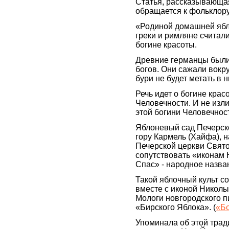
Статья, рассказывающа
обращается к фольклору
«Родиной домашней ябл
греки и римляне считал
богине красоты.
Древние германцы были 
богов. Они сажали вокру
бури не будет метать в 
Речь идет о богине кр
Человечности. И не изли
этой богини Человечнос
Яблоневый сад Печерско
гору Кармель (Хайфа), 
Печерской церкви Свят
сопутствовать «иконам
Спас» - народное назв
Такой яблочный культ с
вместе с иконой Николы
Мологи новгородского п
«Бирского Яблока». (
«Б
Упоминала об этой трад