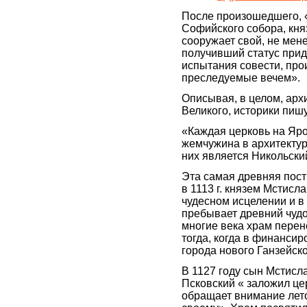
После произошедшего, 
Софийского собора, кн
сооружает свой, не мен
получивший статус прид
испытания совести, про
преследуемые вечем».
Описывая, в целом, арх
Великого, историки пишу
«Каждая церковь на Яр
жемчужина в архитектур
них является Никольски
Эта самая древняя пос
в 1113 г. князем Мстис
чудесном исцелении и в
пребывает древний чудо
многие века храм перен
тогда, когда в финанси
города нового Ганзейско
В 1127 году сын Мстисл
Псковский « заложил це
обращает внимание лето