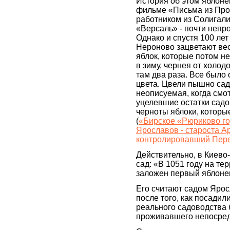
История об этом яблоне
фильме «Письма из Пр
работником из Солигали
«Версаль» - почти непр
Однако и спустя 100 лет
Нероново зацветают ве
яблок, которые потом н
в зиму, чернея от холод
там два раза. Все было 
цвета. Цвели пышно сад
неописуемая, когда см
уцелевшие остатки сад
черноты яблоки, котор
(
«Бирское «Рюриково г
Ярославов - староста Ар
контролировавший Пере
Действительно, в Киев
сад: «В 1051 году на т
заложен первый яблоне
Его считают садом Ярос
после того, как посади
реального садоводства 
проживавшего непосредс