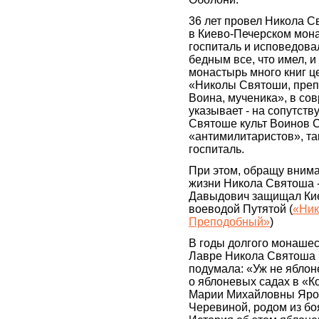
36 лет провел Никола 
в Киево-Печерском мона
госпиталь и исповедова
бедным все, что имел, 
монастырь много книг ц
«Николы Святоши, преп
Воина, мученика», в со
указывает - на сопутст
Святоше культ Воинов С
«антимилитаристов», так
госпиталь.
При этом, обращу внима
жизни Никола Святоша -
Давыдович защищал Кие
воеводой Путятой (
«Ник
Преподобный»
)
В годы долгого монашес
Лавре Никола Святоша 
подумала: «Уж не яблон
о яблоневых садах в «
Марии Михайловны Яро
Черевиной, родом из бо