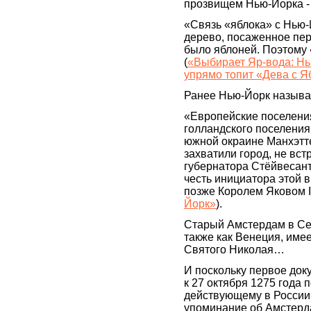
прозвищем Нью-Йорка -
«Связь «яблока» с Нью-
дерево, посаженное пе
было яблоней. Поэтому
(
«Выбирает Яр-вода: Н
упрямо топит «Дева с Я
Ранее Нью-Йорк называ
«Европейские поселения
голландского поселени
южной окраине Манхэтте
захватили город, не вс
губернатора Стёйвесант
честь инициатора этой в
позже Королем Яковом I
Йорк»
).
Старый Амстердам в Се
также как Венеция, име
Святого Николая…
И поскольку первое док
к 27 октября 1275 года 
действующему в России с
упоминание об Амстерд