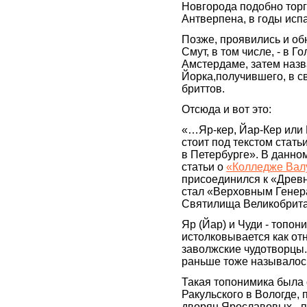
Новгорода подобно тор
Антверпена, в годы исп
Позже, проявились и об
Смут, в том числе, - в 
Амстердаме, затем назв
Йорка,получившего, в с
бриттов.
Отсюда и вот это:
«…Яр-кер, Йар-Кер или 
стоит под текстом стат
в Петербурге». В данном
статьи о
«Колледже Вал
присоединился к «Древн
стал «Верховным Гене
Святилища Великобрита
Яр (Йар) и Чуди - топон
истолковывается как отн
заволжские чудотворцы. 
раньше тоже называлось
Такая топонимика была 
Ракульского в Вологде,
дворян Ярославовых - 