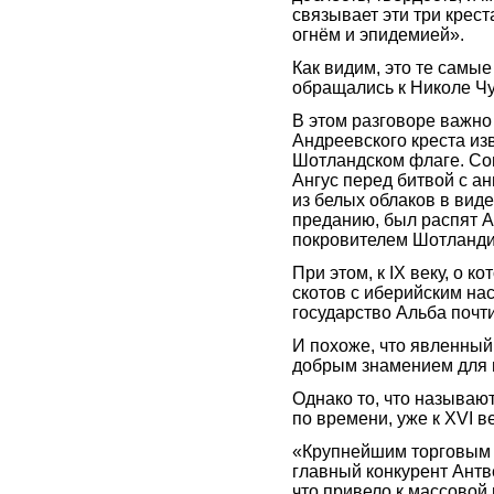
связывает эти три крест
огнём и эпидемией».
Как видим, это те самые
обращались к Николе Ч
В этом разговоре важно
Андреевского креста изв
Шотландском флаге. Сог
Ангус перед битвой с а
из белых облаков в виде
преданию, был распят 
покровителем Шотланди
При этом, к IX веку, о 
скотов с иберийским на
государство Альба почт
И похоже, что явленный
добрым знамением для и
Однако то, что называю
по времени, уже к XVI ве
«Крупнейшим торговым ц
главный конкурент Антв
что привело к массовой