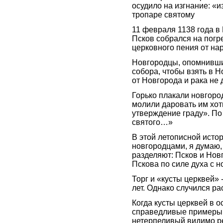
осудило на изгнание: «и
тропаре святому
11 февраля 1138 года в 
Псков собрался на погр
церковного пения от на
Новгородцы, опомнивши
собора, чтобы взять в Н
от Новгорода и рака не 
Горько плакали новгоро
молили даровать им хот
утверждение граду». По 
святого…»
В этой летописной исто
новгородцами, я думаю, 
разделяют: Псков и Нов
Пскова по силе духа с 
Торг и «кусты церквей» 
лет. Однако случился ра
Когда кусты церквей в 
справедливые примеры с
нетерпеливый видимо ре