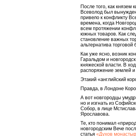
После того, как князем 
Всеволод был вынужден 
привело к конфликту Вс
времена, когда Новгород
всем протяжении конфл
южных товаров. Как след
становление важных торг
альтернатива торговой 
Как уже ясно, возник к
Гаральдом и новгородс
княжеской власти. В хо
распоряжение землей и 
Этакий «английский кор
Правда, в Лондоне Коро
А вот новгородцы умудр
но и изгнать из Софийск
Собор, в лице Мстислав
Ярославова.
Те, кто понимал «природ
новгородским Вече посл
статья
«Духов монастыр