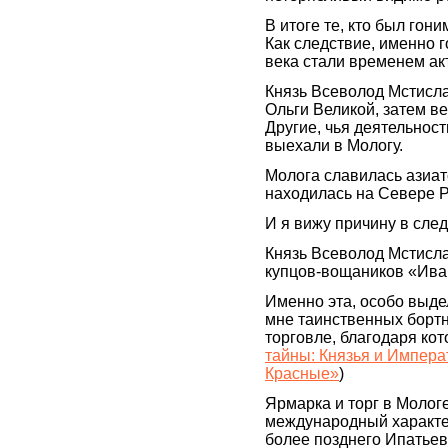
В итоге те, кто был го
Как следствие, именно 
века стали временем ак
Князь Всеволод Мстисла
Ольги Великой, затем ве
Другие, чья деятельност
выехали в Мологу.
Молога славилась азиатс
находилась на Севере Р
И я вижу причину в сле
Князь Всеволод Мстисл
купцов-вощаников «Иван
Именно эта, особо выде
мне таинственных борт
торговле, благодаря ко
тайны: Князья и Импера
Красные»
)
Ярмарка и торг в Молог
международный характер
более позднего Ипатьев