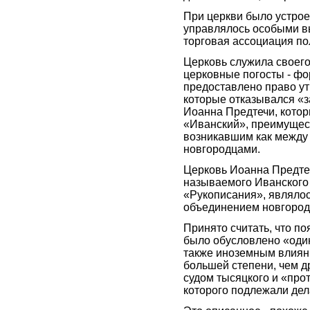
При церкви было устрое
управлялось особыми 
торговая ассоциация п
Церковь служила своег
церковные погосты - фо
предоставлено право ут
которые отказывался «за
Иоанна Предтечи, которы
«Иванский», преимущес
возникавшим как между 
новгородцами.
Церковь Иоанна Предте
называемого Иванского к
«Рукописания», являло
объединением новгород
Принято считать, что п
было обусловлено «оди
также иноземным влиян
большей степени, чем др
судом тысяцкого и «про
которого подлежали де