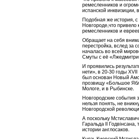
ремесленников и огромн
испанской инквизиции, 
Подобная же история, с
Новгороде,что привело к
ремесленников и евреев 
Обращает на себя вним
перестройка, вслед за с
началась во всей мирово
Смуты с её «Лжедмитри
И проявились результат
нети», в 20-30 годы XVII
был основан Новый Амс
прозвищу «Большое Ябло
Мологе, и в Рыбинске.
Новгородские события э
нельзя понять, не вник
Новгородской революции
А поскольку Мстиславичи
Гаральда II Годвінсана,
истории англосаков.
Князь Киевский Мстисла