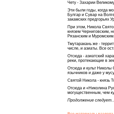
Чету - Захарии Великому
Эти были годы, когда м
Булгар и Сувар на Волге
закамских предгорьях У
При этом, Никола Свято
князем Черниговским, н
Рязанским и Муромским
Тмутаракань же - террит
числе, и азиаты. Все ос
Отсюда - азиатский хара
реки, протекающие в зе
Отсюда и культ Николы 
язычников и даже у мус
Святой Никола - князь 
Отсюда и «Николина Рус
могущественным, чем ку
Продолжение следует
Все материалы раздела 