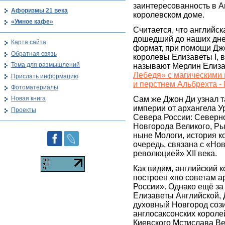
заинтересованность в 
Афоризмы 21 века
королевском доме.
«Умное кафе»
Считается, что английс
дошедший до наших дне
Карта сайта
формат, при помощи Джо
Обратная связь
королевы Елизаветы I, в
Тема для размышлений
называют Мерлин Елиза
Лебедя» с магическими 
Прислать информацию
и перстнем Альбрехта -
Фотоматериалы
Сам же Джон Ди узнал 
Новая книга
империи от архангела У
Проекты
Севера России: Северн
Новгорода Великого, Ры
ныне Мологи, история к
очередь, связана с «Но
революцией» XII века.
Как видим, английский 
построен «по советам а
России». Однако ещё за
Елизаветы Английской, 
духовный Новгород соз
англосаксонских короле
Киевского Мстислава Ве