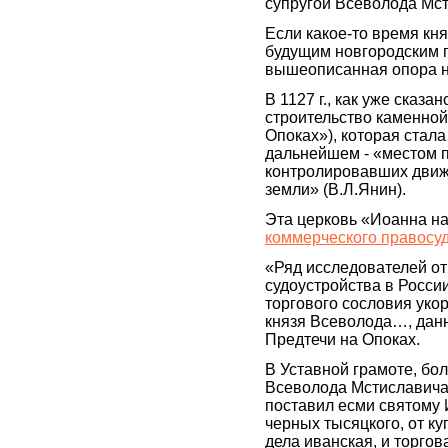
супругой Всеволода Мс
Если какое-то время кн
будущим новгородским п
вышеописанная опора на
В 1127 г., как уже сказа
строительство каменной
Опоках»), которая стал
дальнейшем - «местом 
контролировавших движ
земли» (В.Л.Янин).
Эта церковь «Иоанна на
коммерческого правосуд
«Ряд исследователей о
судоустройства в России
торгового сословия уко
князя Всеволода…, данн
Предтечи на Опоках.
В Уставной грамоте, бо
Всеволода Мстиславича»
поставил есми святому И
черных тысяцкого, от ку
дела иванская, и торгова