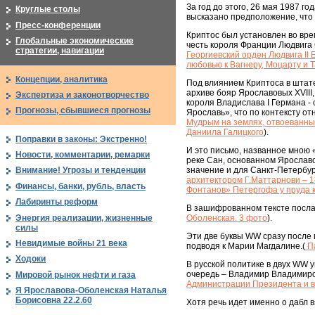
За год до этого, 26 мая 1987 г
Круглые столы
высказано предположение, что 
Пресс-конференции
Криптос был установлен во вре
Глобальные экономические
честь короля Франции Людвига 
стратегии, навигации
Георгиевский орден Людвига II
любовью к Вагнеру, Моцарту и 
Концепции, аналитика
Под влиянием Криптоса в штате
архиве бояр Ярославовых XVIII
Экспертиза и законотворчество
короля Владислава I Германа -
Прогнозы, сбывшиеся прогнозы
Ярославь», что по контексту от
Мудрым на землях, отвоеванных
Даниила Галицкого
).
Поправки в законы: Экстренно!
И это письмо, названное мною 
Новости, комментарии, ремарки
реке Сан, основанном Ярославо
значение и для Санкт-Петербур
Внимание! Угрозы и тенденции
архитектором Г.Маттарнови – 1
Финансы, банки, рубль, власть
Фонтанов» Петергофа у пруда 
Лабиринты реформ
В зашифрованном тексте послани
Энергия реализации, жизненные
Оболенская. 3 фото
).
силы
Эти две буквы WW сразу после 
Невидимые войны 21 века
подводя к Марии Магдалине.(
Па
Ходоки
В русской политике в двух WW 
очередь – Владимир Владимиров
Мировой рынок нефти и газа
Администрации Президента и в
Я Ярославова-Оболенская Наталья
Борисовна 22.2.60
Хотя речь идет именно о дабл в