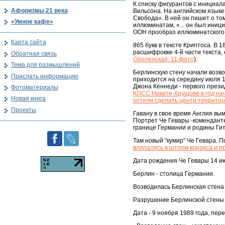
К списку фигурантов с инициа
Афоризмы 21 века
Вильсона. На английском языке
Свобода». В ней он пишет о то
«Умное кафе»
иллюминатам, «... он был иниц
ООН прообраз иллюминатского 
Карта сайта
865 букв в тексте Криптоса. В 1
расшифровке 4-й части текста, 
Обратная связь
Оболенская. 11 фото
).
Тема для размышлений
Берлинскую стену начали возво
Прислать информацию
приходится на середину июля 
Джона Кеннеди - первого прези
Фотоматериалы
КПСС Никите Хрущове в год нача
Новая книга
хотели сделать центр территор
Проекты
Гавану в свое время Англия вы
Портрет Че Гевары -коменданте
границе Германии и родины Гит
Там новый "кумир" Че Гевара. 
вляпались в шторм кризиса и п
Дата рождения Че Гевары 14 и
Берлин - столица Германии.
Возводилась Берлинская стена 
Разрушение Берлинской стены 
Дата - 9 ноября 1989 года, пер