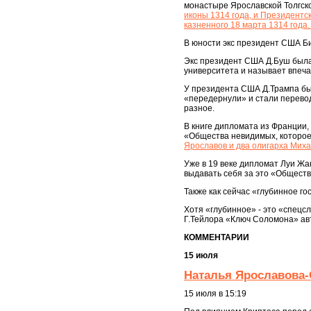
монастыре Ярославской Толгской
иконы 1314 года, и Президентс
казненного 18 марта 1314 года
В юности экс президент США Би
Экс президент США Д.Буш была 
университета и называет впеча
У президента США Д.Трампа был
«передернули» и стали перевод
разное.
В книге дипломата из Франции, 
«Общества невидимых, которое
Ярославов и два олигарха Миха
Уже в 19 веке дипломат Луи Жа
выдавать себя за это «Общест
Также как сейчас «глубинное г
Хотя «глубинное» - это «спецсл
Г.Тейлора «Ключ Соломона» ав
КОММЕНТАРИИ
15 июля
Наталья Ярославова-
15 июля в 15:19