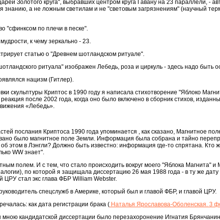
рей Золотого круга", выбравших центром круга Гавану на 23 параллели, - ав
я знанию, а не ложным светилам и не "световым загрязнениям" (научный терм
о "сфинксом по плечи в песке".
удрости, к чему зеркально - 23.
трирует статью о "Древнем шотландском ритуале".
 шотландского ритуала" изображен Лебедь, роза и циркуль - здесь надо быть 
оявлялся нацизм (Гитлер).
вки скульптуры Криптос в 1990 году я написала стихотворение "Яблоко Магнит
реакция после 2002 года, когда оно было включено в сборник стихов, изданн
движения «Лебедь».
тей послания Криптоса 1990 года упоминается , как сказано, Магнитное пол
зовано было магнитное поле Земли. Информация была собрана и тайно переп
 об этом в Лэнгли? Должно быть известно: информация где-то спрятана. Кто ж
лько WW знает".
ным полем. И с тем, что стало происходить вокруг моего "Яблока Магнита" и
логии), по которой я защищала диссертацию 26 мая 1988 года - в ту же дату ,
й ЦРУ стал экс глава ФБР William Webster.
уководитель спецслужб в Америке, который был и главой ФБР, и главой ЦРУ.
речалась: как дата регистрации брака (
Наталья Ярославова-Оболенская. 3 фо
ты мною кандидатской диссертации было перезахоронение Игнатия Брянчанин