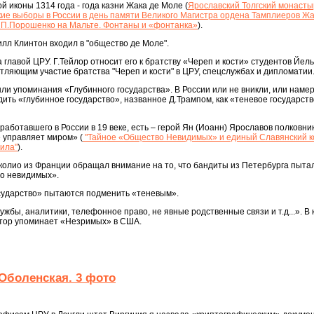
 иконы 1314 года - года казни Жака де Моле (
Ярославский Толгский монастыр
кие выборы в России в день памяти Великого Магистра ордена Тамплиеров Жа
. П.Порошенко на Мальте. Фонтаны и «фонтанка»
).
лл Клинтон входил в "общество де Моле".
главой ЦРУ. Г.Тейлор относит его к братству «Череп и кости» студентов Йель
тляющим участие братства "Череп и кости" в ЦРУ, спецслужбах и дипломатии
и упоминания «Глубинного государства». В России или не вникли, или наме
ить «глубинное государство», названное Д.Трампом, как «теневое государство
работавшего в России в 19 веке, есть – герой Ян (Иоанн) Ярославов полковн
 управляет миром» (
"Тайное «Общество Невидимых» и единый Славянский к
ила"
).
колио из Франции обращал внимание на то, что бандиты из Петербурга пыта
во невидимых».
осударство» пытаются подменить «теневым».
ужбы, аналитики, телефонное право, не явные родственные связи и т.д...». В 
тор упоминает «Незримых» в США.
Оболенская. 3 фото