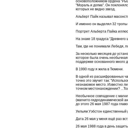
основоположником ордена "Рыца
"Мораль и догма". Он поклонялс
которых не видно звезд.
Альберт Пайк называл масонств
И именно он выделял 32 тропы м
Портрет Альберта Пайка иллюс
На знаке 18 градуса "Древнего
Там, где не понимали Лебедя, п
За несколько месяцев до устано
которое была очень необычная 
поддержке основанного много 
В 1990 году я жила в Тюмени.
В одной из расшифрованных час
точно это звучит так: "Исполь
незнакомое место. Известно ли
точном местонахождении? ...То
Необычное совпадение с магнит
(магнито-гидродинамической ана
до этого 26 мая 1987 года главо
Уильям Уэбстон единственный р
Дата 26 мая у меня ещё раз вст
26 мая 1988 года в день защи