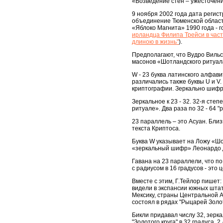
«Возведение стен – ужесточен
9 ноября 2002 года дата реги
объединение Тюменской област
«Яблоко Магнита» 1990 года - г
ирландца Филипа Трейси в част
длиною в жизнь"
).
Предполагают, что Вудро Виль
масонов «Шотландского ритуала»
W - 23 буква латинского алфав
различались также буквы U и V
криптографии. Зеркально шифр
Зеркальное к 23 - 32. 32-я ст
ритуале». Два раза по 32 - 64 
23 параллель – это Асуан. Бли
текста Криптоса.
Буква W указывает на Ложу «Шо
«зеркальный шифр» Леонардо 
Гавана на 23 параллели, что по
с радиусом в 16 градусов - это 
Вместе с этим, Г.Тейлор пишет
видели в экспансии южных штат
Мексику, страны Центральной А
состоял в рядах "Рыцарей Золот
Бикли придавал числу 32, зерк
"Золотого круга" в 32 градуса. 2 