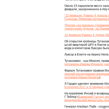
Около 23 параллели место захо
февраля, захороненного в Абу-
"22 февраля. Рамзес II. Корол
Годунова. Реформа патриарха 
"Россия «на границе» Германи
территории»,Купцов - на Париж
22 февраля Рамзес II. Нубия НБ
Об открытии гробницы Тутанха
штаб-квартирой ЦРУ в Лэнгли ш
когда в египетском Луксоре бы
Луксор в Египте на берегу Нила
Тутанхамон - сын Моисея, прави
патриарха Иакова Израиля, нас
Фараон Тутанхамон правнук Иос
обычай наследования младшему
патриарх Иаков Израиль
).
Л.Гарден уделяет внимание Иос
Economist 2017 и Л.Гарднер «
На кораблике Иосиф я возвраща
Г.Тейлор (
Баварский Гштадт ирл
Бенедиктинский монастырь герц
Генерал Альберт Пайк - создат