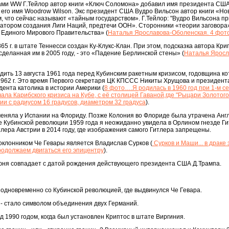
лами WW Г.Тейлор автор книги «Ключ Соломона» добавил имя президента СШ
 его имя Woodrow Wilson. Экс президент США Вудро Вильсон автор книги «Но
м, что сейчас называют «тайным государством». Г.Тейлор: "Вудро Вильсона п
иатором создания Лиги Наций, предтечи ООН». Сторонники «теории заговора»
Единого Мирового Правительства» (
Наталья Ярославова-Оболенская. 4 фот
865 г. в штате Теннесси создан Ку-Клукс-Клан. При этом, подсказка автора Кри
сделанная им в 2005 году, - это «Падение Берлинской стены» (
Наталья Яросл
дить 13 августа 1961 года перед Кубинским ракетным кризисом, годовщина ко
1962 г. Это время Первого секретаря ЦК КПССС Никиты Хрущова и президен
дента католика в истории Америки (
8 фото….Я родилась в 1960 год при 1-м с
ла Карибского кризиса на Кубе, с её столицей Гаваной,где "Рыцари Золотого
ии с радиусом 16 градусов, диаметром 32 градуса
).
меняла у Испании на Флориду. Позже Колония во Флориде была утрачена Анг
 Кубинской революции 1959 года я неожиданно увидела в Орлином гнезде Ги
лера Австрии в 2014 году, где изображения самого Гитлера запрещены.
Поклонником Че Гевары является Владислав Сурков (
Сурков и Маши... в драке
родолжаем двигаться его эпицентру
).
юня совпадает с датой рождения действующего президента США Д.Трампа.
одновременно со Кубинской революцией, где выдвинулся Че Гевара.
- стало символом объединения двух Германий.
ед 1990 годом, когда был установлен Криптос в штате Виргиния.