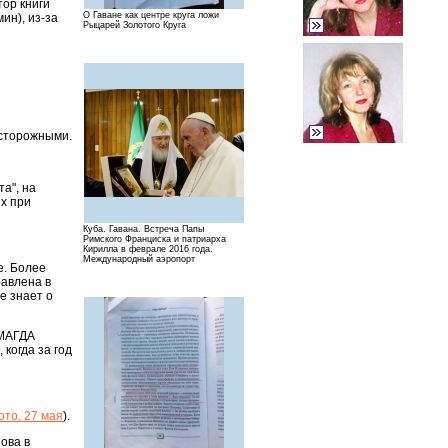
тор книги
О Гаване как центре круга ложи
ин), из-за
Рыцарей Золотого Круга
осторожными.
а", на
ых при
Куба. Гавана. Встреча Папы
Римского Франциска и патриарха
Кирилла в феврале 2016 года.
Международный аэропорт
е. Более
равлена в
е знает о
 МАГДА
 когда за год
то. 27 мая
).
ова в