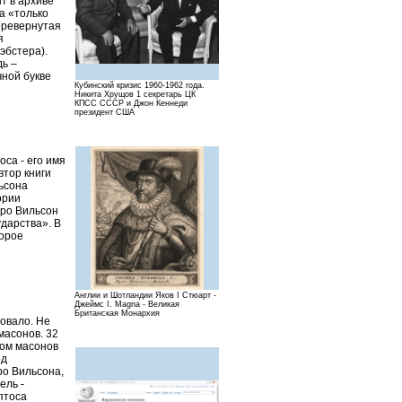
т в архиве
а «только
перевернутая
я
эбстера).
дь –
чной букве
Кубинский кризис 1960-1962 года.
Никита Хрущов 1 секретарь ЦК
КПСС СССР и Джон Кеннеди
президент США
са - его имя
втор книги
льсона
ории
дро Вильсон
дарства». В
торое
Англии и Шотландии Яков I Стюарт -
Джеймс I. Magna - Великая
Британская Монархия
вовало. Не
масонов. 32
ном масонов
од
ро Вильсона,
ель -
птоса