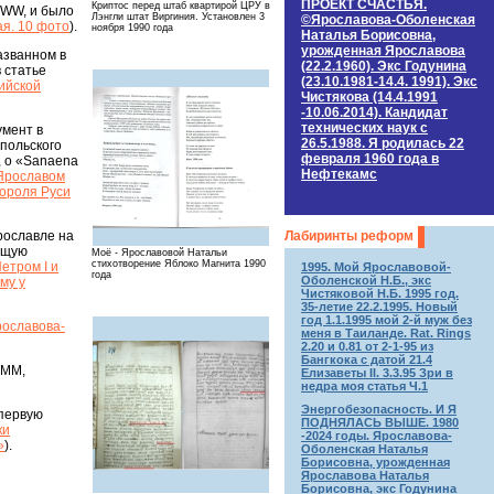
ПРОЕКТ СЧАСТЬЯ.
Криптос перед штаб квартирой ЦРУ в
- WW, и было
Лэнгли штат Виргиния. Установлен 3
©Ярославова-Оболенская
я. 10 фото
).
ноября 1990 года
Наталья Борисовна,
урожденная Ярославова
азванном в
(22.2.1960). Экс Годунина
 статье
(23.10.1981-14.4. 1991). Экс
ийской
Чистякова (14.4.1991
-10.06.2014). Кандидат
технических наук c
умент в
26.5.1988. Я родилась 22
 польского
февраля 1960 года в
, о «Sanaena
Нефтекамс
 Ярославом
короля Руси
рославле на
Лабиринты реформ
еющую
Моё - Ярославовой Натальи
стихотворение Яблоко Магнита 1990
етром I и
1995. Мой Ярославовой-
года
Оболенской Н.Б., экс
му у
Чистяковой Н.Б. 1995 год.
35-летие 22.2.1995. Новый
год 1.1.1995 мой 2-й муж без
ославова-
меня в Таиланде. Rat. Rings
2.20 и 0.81 от 2-1-95 из
Бангкока с датой 21.4
 ММ,
Елизаветы II. 3.3.95 Зри в
недра моя статья Ч.1
Энергобезопасность. И Я
 первую
ПОДНЯЛАСЬ ВЫШЕ. 1980
ки
-2024 годы. Ярославова-
»
).
Оболенская Наталья
Борисовна, урожденная
Ярославова Наталья
Борисовна, экс Годунина