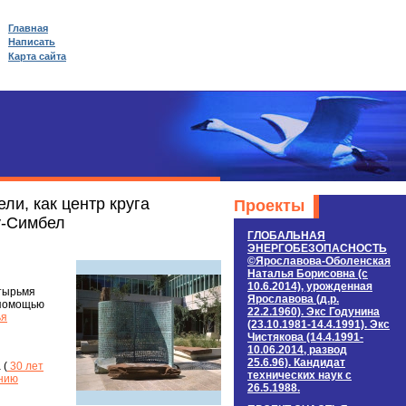
Главная
Написать
Карта сайта
ли, как центр круга
Проекты
у-Симбел
ГЛОБАЛЬНАЯ
ЭНЕРГОБЕЗОПАСНОСТЬ
©Ярославова-Оболенская
Наталья Борисовна (c
10.6.2014), урожденная
етырьмя
Ярославова (д.р.
 помощью
22.2.1960). Экс Годунина
ья
(23.10.1981-14.4.1991). Экс
Чистякова (14.4.1991-
10.06.2014, развод
25.6.96). Кандидат
 (
30 лет
технических наук c
ению
26.5.1988.