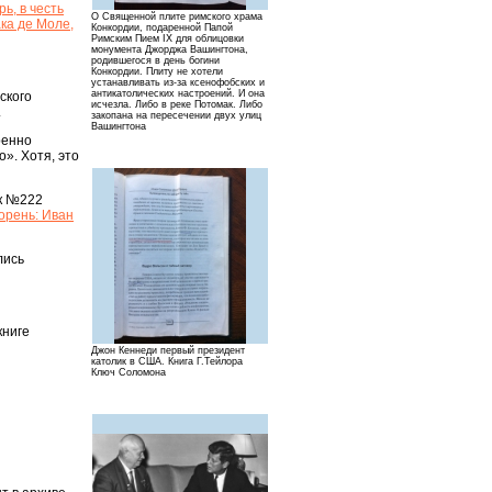
ь, в честь
О Священной плите римского храма
ка де Моле,
Конкордии, подаренной Папой
Римским Пием IX для облицовки
монумента Джорджа Вашингтона,
родившегося в день богини
Конкордии. Плиту не хотели
устанавливать из-за ксенофобских и
антикатолических настроений. И она
ского
исчезла. Либо в реке Потомак. Либо
.
закопана на пересечении двух улиц
Вашингтона
ренно
». Хотя, это
ик №222
орень: Иван
лись
книге
Джон Кеннеди первый президент
католик в США. Книга Г.Тейлора
Ключ Соломона