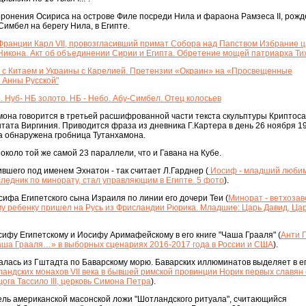
ронения Осириса на острове Филе посреди Нила и фараона Рамзеса II, рожд
Симбел на берегу Нила, в Египте.
ь Франции Карл VII, провозгласивший примат Собора над Папством Избрание 
Никона. Акт об объединении Сирии и Египта. Обретение мощей патриарха Ти
и с Китаем и Украины с Карелией. Претензии «Окраин» на «Просвещенные
 Анны Русской"
. Нуб- НБ золото. НБ - Небо. Абу-Симбел. Отец колосьев
мона говорится в третьей расшифрованной части текста скульптуры Криптос
тата Виргиния. Приводится фраза из дневника Г.Картера в день 26 ноября 19
ла обнаружена гробница Тутанхамона.
 около той же самой 23 параллели, что и Гавана на Кубе.
вшего под именем Эхнатон - так считает Л.Гарднер (
Иосиф - младший люби
ледник по минорату, стал управляющим в Египте. 5 фото
).
ифа Египетского сына Израиля по линии его дочери Теи (
Минорат - ветхоза
 ребенку пришел на Русь из Фрисландии Рюрика. Младшие: Царь Давид, Ца
ифу Египетскому и Иосифу Аримафейскому в его книге "Чаша Грааля" (
Анти Г
Чаша Грааля…» в выборных сценариях 2016-2017 года в России и США
).
лась из Гштадта по Баварскому морю. Баварских иллюминатов выделяет в ег
андских монахов VII века в бывшей римской провинции Норик первых славян 
ога Тассило III, церковь Симона Петра
).
ель американской масонской ложи "Шотландского ритуала", считающийся