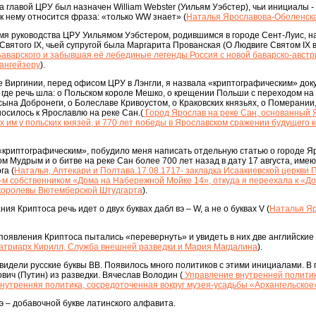
ода главой ЦРУ был назначен William Webster (Уильям Уэбстер), чьи инициалы 
к нему относится фраза: «только WW знает» (
Наталья Ярославова-Оболенска
мя руководства ЦРУ Уильямом Уэбстером, родившимся в городе Сент-Луис, н
Святого IX, чьей супругой была Маргарита Прованская (О Людвиге Святом IX в
 Баварского и забывшая её лебединые легенды Россия с новой баварско-австр
Тангейзеру
).
 Виргинии, перед офисом ЦРУ в Лэнгли, я назвала «криптографическим» док
, где речь шла: о Польском короле Мешко, о крещении Польши с переходом на
 сына Добронеги, о Болеславе Кривоустом, о Краковских князьях, о Померании
носилось к Ярославлю на реке Сан.(
Город Ярослав на реке Сан, основанный
 им у польских князей, и 770 лет победы в Ярославском сражении будущего 
«криптографическим», побудило меня написать отдельную статью о городе Я
м Мудрым и о битве на реке Сан более 700 лет назад в дату 17 августа, им
га (
Наталья, Аптекари и Полтава.17.08.1717- закладка Исаакиевской церкви П
-м собственником «Дома на Набережной Мойке 14», откуда я переехала к «До
королевы Вютемберской Штудгарта
).
я Криптоса речь идет о двух буквах дабл вэ – W, а не о буквах V (
Наталья Яр
появления Криптоса пытались «перевернуть» и увидеть в них две английские
триарх Кирилл, Служба внешней разведки и Мария Магдалина
).
увидели русские буквы ВВ. Появилось много политиков с этими инициалами. В
ич (Путин) из разведки. Вячеслав Володин (
Управление внутренней полити
нутренняя политика, сосредоточенная вокруг музея-усадьбы «Архангельское
э – добавочной букве латинского алфавита.