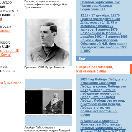
Письмо, которое я назвала
Наталья Борисовна, экс
А Вудро
криптографическим из фонда бояр
Чистякова Наталья
вая
Ярославовых
Борисовна. Ч.1
ричисляют к
 видят в
12.17 - 17 декабря. 12170
о
).
Приказ президента США
Д.Картера от 14.11.79 о
заморозке иранских
птоса к
активов. 1 апреля 1979
авова-
независимость Ирана. 17
декабря 1992 и 1 апреля 1993
- в моей Ярославовой-
торого
Оболенской Н.Б. биографии
та США
Президентские выборы 1980
екретаре ЦК
и 1992
 Круга"
Еще!
лией.
Энергия реализации,
Президент США Вудро Вильсон
тлера на
жизненные силы
2024 Год Лебедя. Лебедь это
 за Стратегии
отражение Созвездия
Лебедя в крови. Лебедь это
не год. Лебедь это не
лебединые территории.
Лебедь это не Орден
Лебедя. Лебедь это не род,
в котором были Лебеди.
Лебедь это то, что
возвышает постоянно,
вечно
В Баварии и Австрии я
Ярославова-Оболенская
Альберт Пайк считается
Наталья Борисовна была 1-
основоположником ордена Рыцарей
11 июня 2016. Виза 1-27.6.16.