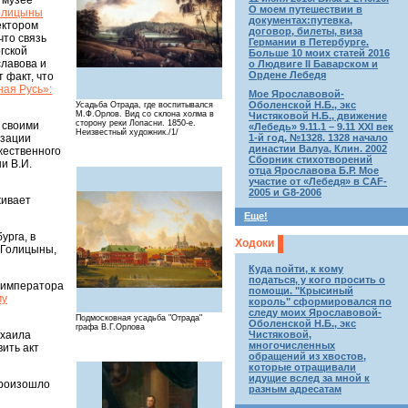
 музее
О моем путешествии в
олицыны
документах:путевка,
ектором
договор, билеты, виза
что связь
Германии в Петербурге.
гской
Больше 10 моих статей 2016
славова и
о Людвиге II Баварском и
Ордене Лебедя
 факт, что
ая Русь»:
Мое Ярославовой-
Оболенской Н.Б., экс
Усадьба Отрада, где воспитывался
М.Ф.Орлов. Вид со склона холма в
Чистяковой Н.Б., движение
сторону реки Лопасни. 1850-е.
 своими
«Лебедь» 9.11.1 – 9.11 XXI век
Hеизвестный художник./1/
1-й год. №1328. 1328 начало
изации
династии Валуа, Клин. 2002
жественного
Сборник стихотворений
и В.И.
отца Ярославова Б.Р. Мое
участие от «Лебедя» в CAF-
2005 и G8-2006
живает
Еще!
урга, в
Ходоки
 Голицыны,
Куда пойти, к кому
податься, у кого просить о
ю императора
помощи. "Крысиный
му
король" сформировался по
следу моих Ярославовой-
Подмосковная усадьба "Отрада"
Оболенской Н.Б., экс
графа В.Г.Орлова
Чистяковой,
ихаила
многочисленных
ить акт
обращений из хвостов,
которые отращивали
идущие вслед за мной к
Произошло
разным адресатам