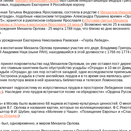
ой линии.
Михаил Федорович Орлов
был сыном генерал-аншефа Федора Григ
овых, подаривших Екатерине II Российскую корону.
нная Татьяна Федоровна Ярославова, состояла в родстве с
Михаилом Иванов
 тетради», подобные «масонским тетрадям» Александра Пушкина времен «Ор
5», хранятся в рукописном собрании Ярославля (
«Потомки святых Михаила
авовы и Зузины в масонском Ярославле 18 века»
). Возможно число 25 в назв
рождения Михаила Орлова - 25 марта 1788 года, что близко ко дню весеннего
.
 урожденная Екатерина Николаевна Раевская - «Герба Лебедя».
, в воспитании Михаила Орлова принимал участие его дядя, Владимир Григорь
 Академии Наук (ныне РАН), находившийся в этой должности с 1766 по 1774 
ов принял покровительство над Михаилом Орловым, он уже оставил пост дирек
 его главным занятием было обустройство усадьбы «Отрада» в 10 км от Дави
садьбе «Отрада» до сих пор остаётся загадкой, одни исследователи приписыва
. Построена усадьба в стиле английских лордов и в то время она являлась цен
чение полутора веков в ней хранилась библиотека и телескоп Ломоносова.
лючает гидросистему из искусственных прудов и просторное Лебединое озе
а»
). Наследие этих прудов встречается позже «в обрядовости» «Ордена Русс
а» в Москву было вывезено 68 ящиков историко-культурных ценностей. О мног
для В.Г. Орлова и названия картин, которые он коллекционировал. Ф.С.Рокото
ульптор Ф.И. Шубин, картина «Моление о Чаше». «Похищение Европы» и «Спа
бы Отрада»
).
» был, одновременно, и миром Михаила Орлова.