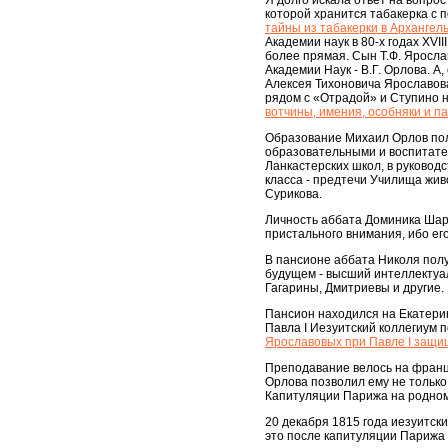
Я долго искала ответ на вопро
которой хранится табакерка с 
тайны из табакерки в Архангел
Академии наук в 80-х годах XVII
более прямая. Сын Т.Ф. Яросла
Академии Наук - В.Г. Орлова. 
Алексея Тихоновича Ярославова
рядом с «Отрадой» и Ступино н
вотчины, имения, особняки и п
Образование Михаил Орлов полу
образовательными и воспитате
Ланкастерских школ, в руковод
класса - предтечи Училища жив
Сурикова.
Личность аббата Доминика Шарл
пристального внимания, ибо ег
В пансионе аббата Николя полу
будущем - высший интеллектуал
Гагарины, Дмитриевы и другие.
Пансион находился на Екатери
Павла I Иезуитский коллегиум п
Ярославовых при Павле I защи
Преподавание велось на франц
Орлова позволил ему не только
Капитуляции Парижа на родном
20 декабря 1815 года иезуитск
это после капитуляции Парижа