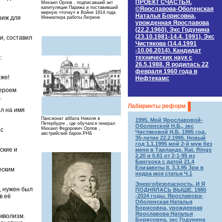
ПРОЕКТ СЧАСТЬЯ.
Михаил Орлов , подписавший акт
капитуляции Парижа и поставивший
©Ярославова-Оболенская
мирную «точку» в Войне 1814 года.
Наталья Борисовна,
риж для
Миниатюра работы Легрене
урожденная Ярославова
(22.2.1960). Экс Годунина
(23.10.1981-14.4. 1991). Экс
и, составил
Чистякова (14.4.1991
-10.06.2014). Кандидат
технических наук c
:
26.5.1988. Я родилась 22
февраля 1960 года в
иже!
Нефтекамс
Героем
.
Лабиринты реформ
ал на имя
Пансионат аббата Николя в
1995. Мой Ярославовой-
Петербурге , где обучался генерал
Оболенской Н.Б., экс
Михаил Федорович Орлов ,
 с
Чистяковой Н.Б. 1995 год.
австрийский барон.РНБ
35-летие 22.2.1995. Новый
год 1.1.1995 мой 2-й муж без
ские и
меня в Таиланде. Rat. Rings
2.20 и 0.81 от 2-1-95 из
Бангкока с датой 21.4
Елизаветы II. 3.3.95 Зри в
еским
недра моя статья Ч.1
Энергобезопасность. И Я
, нужен был
ПОДНЯЛАСЬ ВЫШЕ. 1980
-2024 годы. Ярославова-
в её
Оболенская Наталья
Борисовна, урожденная
Ярославова Наталья
имволизм.
Борисовна, экс Годунина