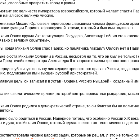
роха, способные превратить город в руины.
ютант его величеств императора всероссийского, который желает спасти Па
он начал свою великую миссию.
ком языке Михаил Орлов вел переговоры с высшими чинами французской арми
 капитуляции Парижа в французской версии, который и был ими подписан.
хаил Орлов вручил Акт капитуляции Государю, Александр I обнял его и сказал
язано с великим событием».
ты, когда Михаил Орлов спас Париж, но памятника Михаилу Орлову нет в Пар
же бюста Михаилу Орлову и в России, несмотря на то, что он был не только 
м Предтечей» императора Александра II в вопросе отмены крепостного права
рвую публичную попытку ликвидации крепостного права в России, когда под
ию, подписанную им и высшей русской аристократией.
главную цель, он записал и в Устав «Ордена Русских Рыцарей», созданный им
атии с политическими целями, который контролировал все рыцарские, масон
ихаил Орлов родился в демократической стране, то он блистал бы на политич
нгтону.
но было родиться в России. Наверное потому, что особенно России XIX века
 и духа, как Михаил Орлов, который сделал несколько тектонических сдвигов 
соответствовала уровню царских задач, которые он решал. И это не только с