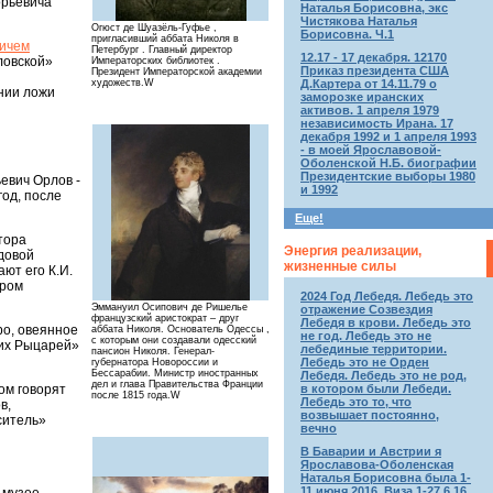
орьевича
Наталья Борисовна, экс
Чистякова Наталья
Огюст де Шуазёль-Гуфье ,
Борисовна. Ч.1
пригласивший аббата Николя в
ичем
Петербург . Главный директор
12.17 - 17 декабря. 12170
ловской»
Императорских библиотек .
Приказ президента США
Президент Императорской академии
Д.Картера от 14.11.79 о
художеств.W
ании ложи
заморозке иранских
активов. 1 апреля 1979
независимость Ирана. 17
декабря 1992 и 1 апреля 1993
- в моей Ярославовой-
Оболенской Н.Б. биографии
Президентские выборы 1980
евич Орлов -
и 1992
год, после
Еще!
тора
Энергия реализации,
довой
жизненные силы
ют его К.И.
тром
2024 Год Лебедя. Лебедь это
Эммануил Осипович де Ришелье
отражение Созвездия
французский аристократ – друг
Лебедя в крови. Лебедь это
ро, овеянное
аббата Николя. Основатель Одессы ,
не год. Лебедь это не
c которым они создавали одесский
ких Рыцарей»
лебединые территории.
пансион Николя. Генерал-
Лебедь это не Орден
губернатора Новороссии и
Бессарабии. Министр иностранных
Лебедя. Лебедь это не род,
дел и глава Правительства Франции
ом говорят
в котором были Лебеди.
после 1815 года.W
Лебедь это то, что
в,
возвышает постоянно,
ситель»
вечно
В Баварии и Австрии я
Ярославова-Оболенская
Наталья Борисовна была 1-
11 июня 2016. Виза 1-27.6.16.