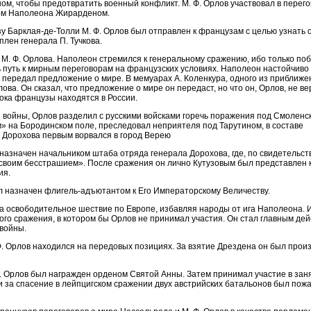
ом, чтобы предотвратить военный конфликт. М. Ф. Орлов участвовал в перего
ом Наполеона Жирарденом.
у Барклая-де-Толли М. Ф. Орлов был отправлен к французам с целью узнать 
плен генерала П. Тучкова.
. Ф. Орлова. Наполеон стремился к генеральному сражению, ибо только поб
 путь к мирным переговорам на французских условиях. Наполеон настойчиво
 передал предложение о мире. В мемуарах А. Коленкура, одного из приближ
ва. Он сказал, что предложение о мире он передаст, но что он, Орлов, не ве
пока французы находятся в России.
 войны, Орлов разделил с русскими войсками горечь поражения под Смоленс
» на Бородинском поле, преследовал неприятеля под Тарутином, в составе
 Дорохова первым ворвался в город Верею
назначен начальником штаба отряда генерала Дорохова, где, по свидетельств
своим бесстрашием». После сражения он лично Кутузовым был представлен 
ия.
 назначен флигель-адъютантом к Его Императорскому Величеству.
а освободительное шествие по Европе, избавляя народы от ига Наполеона. И
ного сражения, в котором бы Орлов не принимал участия. Он стал главным д
 войны.
. Орлов находился на передовых позициях. За взятие Дрездена он был произ
. Орлов был награжден орденом Святой Анны. Затем принимал участие в зан
и за спасение в лейпцигском сражении двух австрийских батальонов был пож