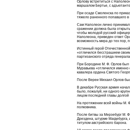
Орлову встретиться с Наполеон
маршалом Бертье, с адъютант
При осаде Смоленска по приказ
тяжело раненного попавшего в 
Сам Наполеон лично принимал М
сражении должна была открыть
чтобы молодой русский офицер
Наполеона, приведен ответ Орло
возможность мира до тех пор, 
Истинный герой Отечественной
«отличился бесстрашием своим
партизанского отряда генерала
При Бородине М. Ф. Орлов был 
Муравьева «отличился именно 
кавалера ордена Святого Георг
После Вереи Михаил Орлов был
В декабре Русская армия начал
было, пожалуй, ни одного круп
лицом последней главы долгой
На протяжении всей войны М. Ф
полковника.
После битвы за Мерзебург М. Ф
Дрездена, штурме Магдебурга, 
титулом австрийского барона.