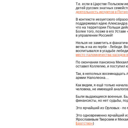
Т.е. если в Царстве Польском и
детей русских знатных семейств
деятельность иезуитов в Петер
В контексте иезуитского образ
поддерживал идею Александра 
что на территории Польши дейс
Более того, позже в его Устав
в управлении Россией!
Нельзя не заметить и фанатич
ветвь и на их гербе - Лебеди. 
воспитывался в усадьбе лебеди
место паломничества хасидов в
По окончании пансиона Михаил 
оставил Коллегию, и поступил 
Так, в неполных восемнадцать л
армии Наполеона…
Как видим, я ещё только начала
человека, не имеющей аналогов
Были выдающиеся военные. Б
финансисты, но нет судьбы, по
Это ярчайший из Орловых - по 
Это одновременно ярчайший из 
Ярославивым Тверским и Михаи
Братство»
)