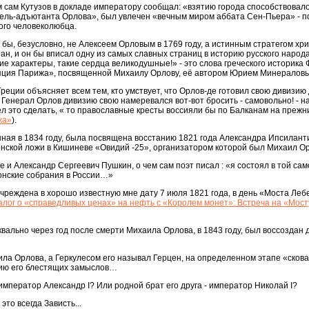
ом сам Кутузов в докладе императору сообщал: «взятию города способствовал
ель-адъютанта Орлова», был увлечен «вечным миром аббата Сен-Пьера» - п
ого человеколюбца.
 бы, безусловно, не Алексеем Орловым в 1769 году, а истинным стратегом хр
н, и он бы вписал одну из самых славных страниц в историю русского народа
ие характеры, такие сердца великодушные!» - это слова греческого историка
яция Парижа», посвященной Михаилу Орлову, её автором Юрием Минералов
реции объясняет всем тем, кто умствует, что Орлов-де готовил свою дивизию
 Генерал Орлов дивизию свою намеревался вот-вот бросить - самовольно! - н
л это сделать, « то православные кресты воссияли бы по Балканам на прежн
жа»
).
ная в 1834 году, была посвящена восстанию 1821 года Александра Ипсиланти
онской ложи в Кишиневе «Овидий -25», организатором которой был Михаил О
 и Александр Сергеевич Пушкин, о чем сам поэт писал : «я состоял в той сам
онские собрания в России…»
реждена в хорошо известную мне дату 7 июля 1821 года, в день «Моста Леб
алог о «справедливых ценах» на нефть с «Королем монет»: Встреча на «Мос
квально через год после смерти Михаила Орлова, в 1843 году, был воссоздан
ила Орлова, а Геркулесом его называл Герцен, на определенном этапе «сков
цию его блестящих замыслов…
император Александр I? Или родной брат его друга - император Николай I?
это всегда Зависть...