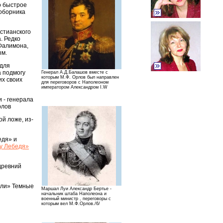
о быстрое
оборника
истианского
. Редко
 Фалимона,
ым.
 для
а подмогу
Генерал А.Д.Балашов вместе с
которым М.Ф. Орлов был направлен
их своих
для переговоров с Наполеоном
императором Александром I.W
 - генерала
рлов
ой ложе, из-
едя» и
ту Лебедя»
 древний
али» Темные
Маршал Луи Александр Бертье -
начальник штаба Наполеона и
военный министр , переговоры с
которым вел М.Ф.Орлов./6/