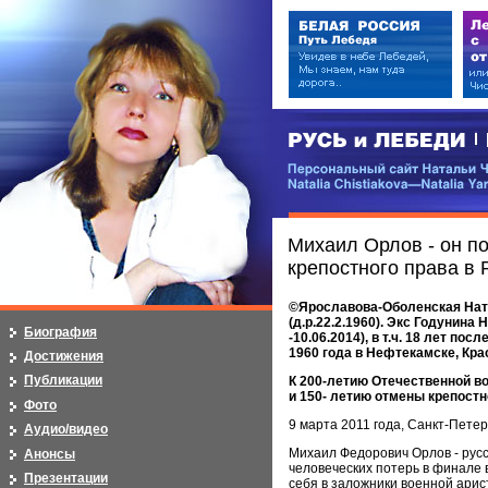
РУСЬ и ЛЕБЕДИ | RUSI — LEB
Персональный сайт Натальи Чистя
Natalia Chistiakova—Natalia Yarosla
Михаил Орлов - он п
крепостного права в 
©Ярославова-Оболенская Ната
(д.р.22.2.1960). Экс Годунина
Биография
-10.06.2014), в т.ч. 18 лет по
1960 года в Нефтекамске, Кр
Достижения
Публикации
К 200-летию Отечественной в
и 150- летию отмены крепостн
Фото
9 марта 2011 года, Санкт-Петер
Аудио/видео
Михаил Федорович Орлов - русс
Анонсы
человеческих потерь в финале
Презентации
себя в заложники военной ари