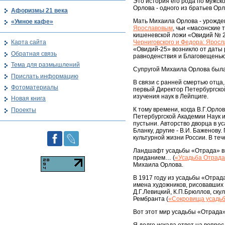
Это история его рода по мужск
Орлова - одного из братьев Орл
Афоризмы 21 века
Мать Михаила Орлова - урожде
«Умное кафе»
Ярославовым
, чьи «масонские
кишеневской ложи «Овидий № 2
Черниговского и Федора: Яросл
Карта сайта
«Овидий-25» возникло от даты 
Обратная связь
равноденствия и Благовещенью
Тема для размышлений
Супругой Михаила Орлова была
Прислать информацию
В связи с ранней смертью отца
Фотоматериалы
первый Директор Петербургской
изучения наук в Лейпциге.
Новая книга
К тому времени, когда В.Г.Орл
Проекты
Петербургской Академии Наук и
пустыни. Авторство дворца в у
Бланку, другие - В.И. Баженову
культурной жизни России. В те
Ландшафт усадьбы «Отрада» вк
приданием… (
«Усадьба Отрад
Михаила Орлова.
В 1917 году из усадьбы «Отрад
имена художников, рисовавших 
Д.Г.Левицкий, К.П.Брюллов, ск
Рембранта (
«Сокровища усадь
Вот этот мир усадьбы «Отрада