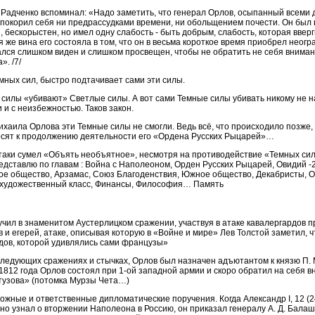
 Радченко вспоминал: «Надо заметить, что генерал Орлов, осыпанный всеми
покорил себя ни предрассудками времени, ни обольщением почести. Он был в
 бескорыстен, но имел одну слабость - быть добрым, слабость, которая вверг
 же вина его состояла в том, что он в весьма короткое время приобрел неог
ался слишком виден и слишком просвещен, чтобы не обратить не себя внима
. /7/
емных сил, быстро подтачивает сами эти силы.
силы «убивают» Светлые силы. А вот сами Темные силы убивать никому не н
 и с неизбежностью. Таков закон.
хаила Орлова эти Темные силы не смогли. Ведь всё, что происходило позже,
носят к продолжению деятельности его «Ордена Русских Рыцарей»…
таки сумел «Объять необъятное», несмотря на противодействие «Темных сил
едставлю по главам : Война с Наполеоном, Орден Русских Рыцарей, Овидий -
ое общество, Арзамас, Союз Благоденствия, Южное общество, Декабристы, 
й художественный класс, Финансы, Философия… Память
ил в знаменитом Аустерлицком сражении, участвуя в атаке кавалергардов п
 и егерей, атаке, описывая которую в «Войне и мире» Лев Толстой заметил, ч
дов, которой удивлялись сами французы»
ледующих сражениях и стычках, Орлов был назначен адъютантом к князю П. 
1812 года Орлов состоял при 1-ой западной армии и скоро обратил на себя 
утузова» (потомка Мурзы Чета…)
ожные и ответственные дипломатические поручения. Когда Александр I, 12 (2
но узнал о вторжении Наполеона в Россию, он приказал генералу А. Д. Балашо