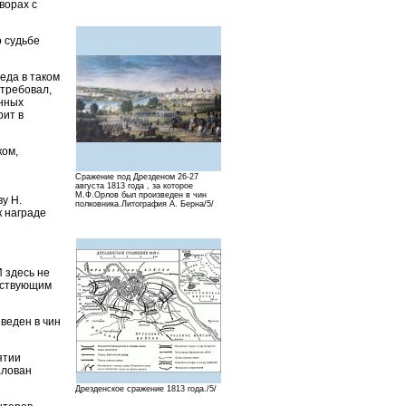
ворах с
о судьбе
еда в таком
 требовал,
енных
рит в
ком,
Сражение под Дрезденом 26-27
августа 1813 года , за которое
М.Ф.Орлов был произведен в чин
у Н.
полковника.Литография А. Берна/5/
к награде
 здесь не
ействующим
веден в чин
ятии
алован
Дрезденское сражение 1813 года./5/