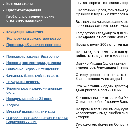
приказ взорвать все запасы по
Круглые столы
Пресс-конференции
«Полковник Орлов, флигель-адъ
Франции и мира» - с этих слов 
Глобальные экономические
стратегии, навигации
Всю ночь, на чистом французс
по их предложению проект Акта
Концепции, аналитика
Когда утром следующего дня Ми
«Поздравляю Вас: Ваше имя св
Экспертиза и законотворчество
Прошло почти 200 лет с той да
Прогнозы, сбывшиеся прогнозы
Нет ни одного памятника или да
Войны 1812 года, но и «Иоанно
Поправки в законы: Экстренно!
Новости, комментарии, ремарки
Именно Михаил Орлов сделал пе
императора Александра I петиц
Внимание! Угрозы и тенденции
Отмену крепостного права, как 
Финансы, банки, рубль, власть
благословения Александра I.
Лабиринты реформ
Это был тайный орден аристокр
Энергия реализации, жизненные
декабристские организации…
силы
Как пишут историки, если бы М
Невидимые войны 21 века
Олимпе подобно Джорджу Ваши
Ходоки
Но промыслом Божьим ему сужде
Мировой рынок нефти и газа
человек такой выдающейся силы
истории.
Я Ярославова-Оболенская Наталья
Борисовна 22.2.60
Уже сама его фамилия Орлов - 