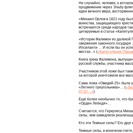
Не случайно, человек, о котор
продвижение через Эльбу флиг
идеи вечного мира, восторженн
«Михаил Орлов в 1821 году был
воинства, защищающего христиа
встречаются среди народов так
цитируемые в статье «Капитул
«Историк Фалимон из далекой Г
свержения законного государя :
Ипсиланти … И если бы он успе
местах...» (
«Капитуляция Пари
Книга грека Фалимона, выпущен
русской службы, участника мас
Участником этой ложи был также
за которой уничтожили все мас
Сама ложа «Овидий-25» была уч
«Летнего треугольника»… (
«Ди
07.07…»
).
Ещё более необычно то, что бу
«Орден Лебедя»…
Считается, что Геркулеса Миха
силы, чем замедлили реализа
Кто эти Темные силы? Его друг 
Темные силы, в конечном счете, 