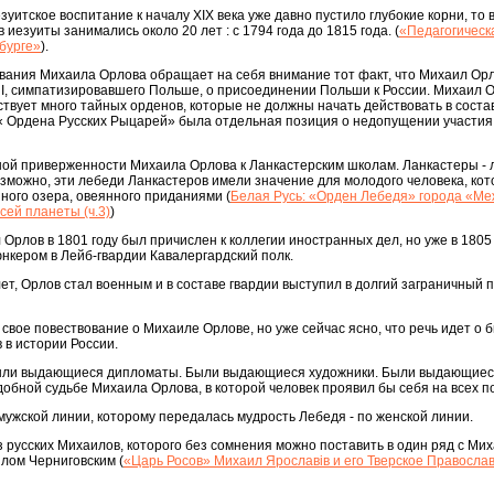
езуитское воспитание к началу XIX века уже давно пустило глубокие корни, то
 иезуиты занимались около 20 лет : с 1794 года до 1815 года. (
«Педагогическ
бурге»
).
ования Михаила Орлова обращает на себя внимание тот факт, что Михаил Ор
I, симпатизировавшего Польше, о присоединении Польши к России. Михаил О
твует много тайных орденов, которые не должны начать действовать в соста
е « Ордена Русских Рыцарей» была отдельная позиция о недопущении участи
ной приверженности Михаила Орлова к Ланкастерским школам. Ланкастеры -
Возможно, эти лебеди Ланкастеров имели значение для молодого человека, ко
ного озера, овеянного приданиями (
Белая Русь: «Орден Лебедя» города «Ме
сей планеты (ч.3)
)
Орлов в 1801 году был причислен к коллегии иностранных дел, но уже в 1805
юнкером в Лейб-гвардии Кавалергардский полк.
ет, Орлов стал военным и в составе гвардии выступил в долгий заграничный 
 свое повествование о Михаиле Орлове, но уже сейчас ясно, что речь идет о
 в истории России.
ыли выдающиеся дипломаты. Были выдающиеся художники. Были выдающие
добной судьбе Михаила Орлова, в которой человек проявил бы себя на всех 
мужской линии, которому передалась мудрость Лебедя - по женской линии.
русских Михаилов, которого без сомнения можно поставить в один ряд с Ми
лом Черниговским (
«Царь Росов» Михаил Ярославiв и его Тверское Правосла