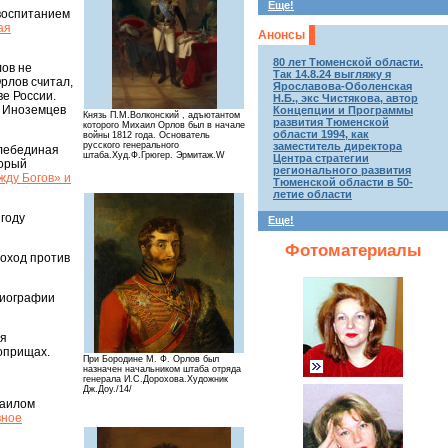
Еще!
 воспитанием
ая
Анонсы
80 лет Тюменской области.
лов не
Так 14.8.24 выгляжу я
рлов считал,
Ярославова-Оболенская
ве России.
Н.Б., экс Чистякова, автор
я Иноземцев
Концепции и Программы
Князь П.М.Волконский , адъютантом
развития Тюменской
которого Михаил Орлов был в начале
области 1994, как
войны 1812 года. Основатель
русского генерального
заместитель директора
 лебединая
штаба.Худ.Ф.Грюгер. Эрмитаж.W
Центра стратегии
торый
регионального развития
жду Богов» и
Тюменской области в 50-
летие области
 году
Еще!
Фотоматериалы
поход против
 биографии
ся
поприщах.
При Бородине М. Ф. Орлов был
назначен начальником штаба отряда
генерала И.С.Дорохова.Художник
Дж.Доу./14/
хаилом
вное