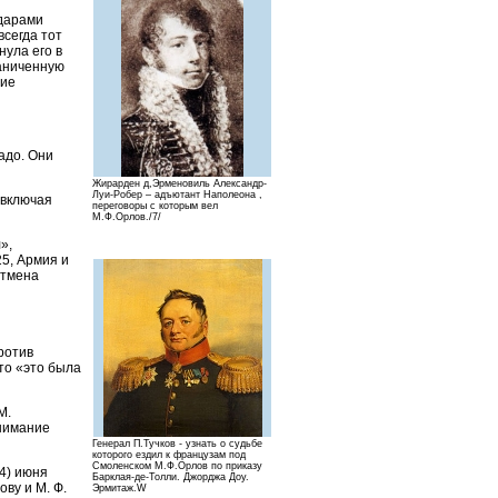
 дарами
сегда тот
нула его в
раниченную
ние
адо. Они
Жирарден д,Эрменовиль Александр-
Луи-Робер – адъютант Наполеона ,
 включая
переговоры с которым вел
М.Ф.Орлов./7/
»,
25, Армия и
Отмена
ротив
то «это была
М.
внимание
Генерал П.Тучков - узнать о судьбе
которого ездил к французам под
Смоленском М.Ф.Орлов по приказу
4) июня
Барклая-де-Толли. Джорджа Доу.
ву и М. Ф.
Эрмитаж.W