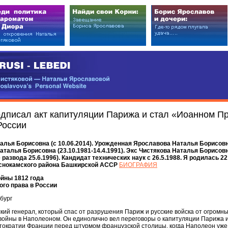
EDI
ковой — Натальи Ярославовой
vova’s Personal Website
одписал акт капитуляции Парижа и стал «Иоанном П
России
лья Борисовна (с 10.06.2014). Урожденная Ярославова Наталья Борисов
 Наталья Борисовна (23.10.1981-14.4.1991). Экс Чистякова Наталья Борисовн
сле развода 25.6.1996). Кандидат технических наук c 26.5.1988. Я родилась 
аснокамского района Башкирской АССР
БИОГРАФИЯ
ойны 1812 года
ого права в России
бург
кий генерал, который спас от разрушения Париж и русские войска от огромн
 войны в Наполеоном. Он единолично вел переговоры о капитуляции Парижа 
стократии Франции перед штурмом французской столицы, когда Наполеон уже