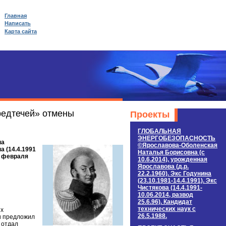
Главная
Написать
Карта сайта
редтечей» отмены
Проекты
ГЛОБАЛЬНАЯ
ЭНЕРГОБЕЗОПАСНОСТЬ
на
©Ярославова-Оболенская
а (14.4.1991
Наталья Борисовна (c
22 февраля
10.6.2014), урожденная
Ярославова (д.р.
22.2.1960). Экс Годунина
(23.10.1981-14.4.1991). Экс
Чистякова (14.4.1991-
10.06.2014, развод
25.6.96). Кандидат
технических наук c
ых
26.5.1988.
и предложил
 отдал