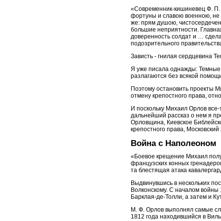
«Современник-кишиневец Ф. П.
фортуны и славою военною, не 
же: прям душою, чистосердечен,
большие неприятности. Главная
доверенность солдат и … сдел
подозрительного правительства»
Зависть - гнилая сердцевина Т
Я уже писала однажды: Темные 
разлагаются без всякой помощи
Поэтому остановить проекты Ми
отмену крепостного права, от
И поскольку Михаил Орлов все-
дальнейший рассказ о нем я пр
Орловщина, Киевское Библейск
крепостного права, Московски
Война с Наполеоном
«Боевое крещение Михаил получ
французских конных гренадеров
та блестящая атака кавалергар
Выдвинувшись в нескольких пос
Волконскому. С началом войны 
Барклая-де-Толли, а затем и К
М. Ф. Орлов выполнял самые сл
1812 года находившийся в Виль