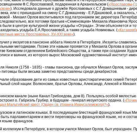
с о том, какое отношение Ярославовы имели к Петербургской Академии Наук, в
посвящением Ф.С.Ярославовой, подаренная в Архангельском (
«Ярославовы-Г
ьском»
). Исследовала данные о дружбе Ярославовых с С.Г.Домашневым - дир
I века, или с пришедшей на смену С.Г.Домашневу - Е.Р.Дашковой, а оказалось, 
вовой - Михаил Орлов воспитывался под патронажем экс директора Петербур
А, следовательно, все потомки братьев «Семеновцев» Михаила Ивановича Яро
 были в центре культурной жизни усадьбы «Отрада». Этим объясняется и тот
аходилась усадьба Е.А.Ярославовой, а также усадьба Новиковых. (
«Катакомбн
амятные места Ярославовых, XV-XXI веке»
).
чил у иезуитов в пансионе аббата Николя в Петербурге. Иезуиты славились
льными методиками. Позже эти навыки проявятся у Михаила Орлова в орган
стве Киевским отделением Библейского Общества, а также при создании Худо
описи и ваяния, из которого вырос Московский художественный институт имен
я Николя (1758 - 1835) - главы пансиона, где обучался Михаил Орлов, заслу
о питомцы были весьма заметно представлены среди декабристов.
чали образование дети из самых известных аристократических семей Петерб
ьный слой нации: Волконские, братья Орловы, Александр, Алексей и Михаил
нинском канале (ныне Канал Грибоедова, дом 8). Пользуясь особой милость
остроил о. Габриэль Грубер, в будущем - генерал иезуитского ордена. (
«Поче
щал Мальтийский крест (Орден св. Иоанна Иерусалимского)?»
).
узском и латинском языках. В последующем блестящий французский язык М
 быть парламентарием и вести переговоры на французской языке, но и состав
 языке французов.
ий коллегиум в Петербурге, в котором учился Михаил Орлов, был упразднен. 