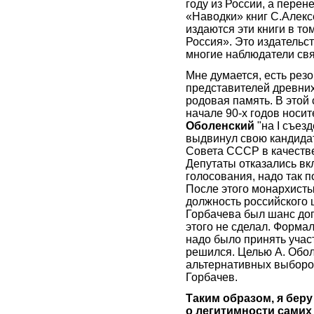
году из России, а перен
«Наводки» книг С.Алексе
издаются эти книги в то
Россия». Это издательс
многие наблюдатели св
Мне думается, есть резо
представителей древних
родовая память. В этой 
начале 90-х годов носи
Оболенский
"на I съез
выдвинул свою кандида
Совета СССР в качеств
Депутаты отказались вк
голосования, надо так п
После этого монархисты
должность российского 
Горбачева был шанс доп
этого не сделал. Форма
надо было принять участ
решился. Целью А. Обо
альтернативных выборо
Горбачев.
Таким образом, я беру
о легитимности самих