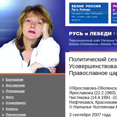
РУСЬ и ЛЕБЕДИ | RUSI — LEB
Персональный сайт Натальи Чистя
Natalia Chistiakova—Natalia Yarosla
Политический сез
Усовершенствова
Православное ца
Биография
Достижения
©Ярославова-Оболенска
Публикации
Ярославова (22.2.1960). 
Фото
Чистякова (14.4.1991 -1
Нефтекамск, Краснокам
Аудио/видео
© Наталья Чистякова-
Анонсы
3 сентября 2007 года
Презентации