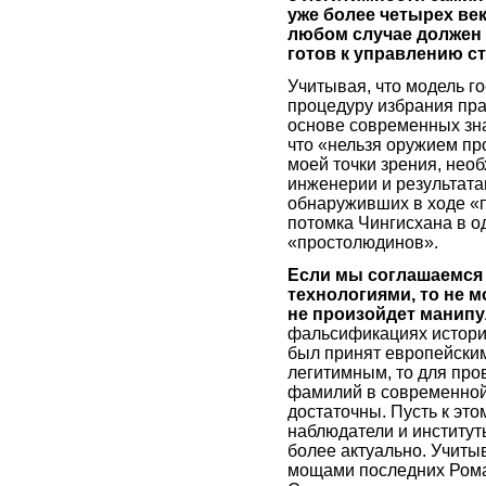
уже более четырех век
любом случае должен 
готов к управлению с
Учитывая, что модель г
процедуру избрания пр
основе современных зна
что «нельзя оружием пр
моей точки зрения, нео
инженерии и результата
обнаруживших в ходе «
потомка Чингисхана в од
«простолюдинов».
Если мы соглашаемся
технологиями, то не 
не произойдет манип
фальсификациях истории
был принят европейским
легитимным, то для про
фамилий в современно
достаточны. Пусть к эт
наблюдатели и институт
более актуально. Учитыв
мощами последних Роман