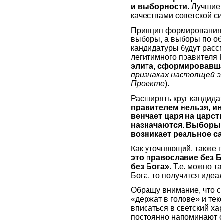
и выборности.
Лучшие 
качествами советской си
Принцип формирования 
выборы, а выборы по об
кандидатуры будут расс
легитимного правителя
элита, сформировавша
признаках настоящей э
Проекте
).
Расширять круг кандид
правителем нельзя, ин
венчает царя на царс
назначаются. Выборы 
возникает реальное с
Как уточняющий, также 
это православие без 
без Бога».
Т.е. можно т
Бога, то получится иде
Обращу внимание, что с
«держат в голове» и тек
вписаться в светский ха
постоянно напоминают 