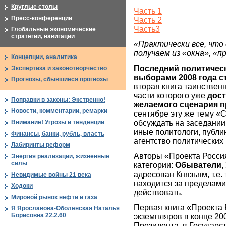
Круглые столы
Часть 1
Пресс-конференции
Часть 2
Часть3
Глобальные экономические
стратегии, навигации
«Практически все, что 
получаем из «окна», «
Концепции, аналитика
Последний политическ
Экспертиза и законотворчество
выборами 2008 года с
Прогнозы, сбывшиеся прогнозы
вторая книга таинствен
части которого уже
дост
Поправки в законы: Экстренно!
желаемого сценария п
Новости, комментарии, ремарки
сентябре эту же тему 
обсуждать на заседании
Внимание! Угрозы и тенденции
иные политологи, публ
Финансы, банки, рубль, власть
агентство политических 
Лабиринты реформ
Авторы «Проекта Россия
Энергия реализации, жизненные
силы
категории:
Обыватели, 
адресован Князьям, т.е. 
Невидимые войны 21 века
находится за пределами
Ходоки
действовать.
Мировой рынок нефти и газа
Первая книга «Проекта 
Я Ярославова-Оболенская Наталья
Борисовна 22.2.60
экземпляров в конце 20
Президента, в Государс