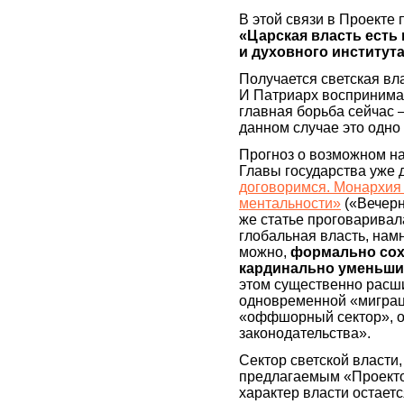
В этой связи в Проекте
«Царская власть есть 
и духовного института
Получается светская вл
И Патриарх воспринимае
главная борьба сейчас 
данном случае это одно
Прогноз о возможном н
Главы государства уже 
договоримся. Монархия
ментальности»
(«Вечерн
же статье проговаривала
глобальная власть, намн
можно,
формально сохр
кардинально уменьшит
этом существенно расш
одновременной «миграци
«оффшорный сектор», о
законодательства».
Сектор светской власти
предлагаемым «Проектом
характер власти остаетс