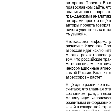
авторство Проекта. Во-
православном сайте, чт
аналитиков» в вопроса
гражданскими аналитика
авторами проекта ещё п
авторы проекта говорят
ничего удивительно в то
«музыкой».
Что касается информаци
различие. Идеологи Про
агрессия идет исключит
многих грехах транснац
том, что российские тр
мотивах ничем не отлич
информационные агресс
самой России. Более то
агрессоров» растет.
Ещё одно различие в на
считают, что главная о
сознанием граждан лежи
манипуляция человеческ
развитыми информацион
какой в конкретной стра