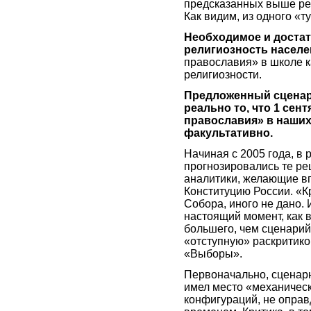
предсказанных выше ре
Как видим, из одного «
Необходимое и достат
религиозность населе
православия» в школе ка
религиозности.
Предложенный сценари
реально то, что 1 сен
православия» в наших
факультативно.
Начиная с 2005 года, в
прогнозировались те ре
аналитики, желающие в
Конституцию России. «Кр
Собора, иного не дано.
настоящий момент, как в
большего, чем сценари
«отступную» раскритико
«Выборы».
Первоначально, сценарн
имел место «механическ
конфигураций, не опра