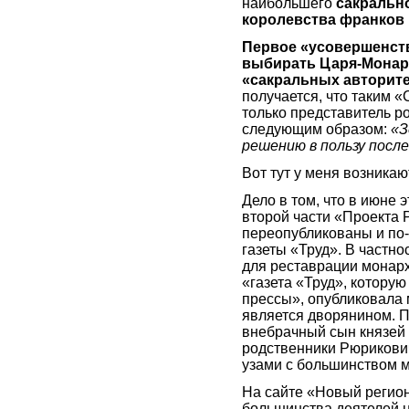
наибольшего
сакральн
королевства франков
Первое «усовершенство
выбирать Царя-Монарха
«сакральных авторите
получается, что таким 
только представитель р
следующим образом:
«З
решению в пользу посл
Вот тут у меня возника
Дело в том, что в июне э
второй части «Проекта 
переопубликованы и по
газеты «Труд». В частнос
для реставрации монарх
«газета «Труд», которую
прессы», опубликовала 
является дворянином. П
внебрачный сын князей 
родственники Рюрикович
узами с большинством 
На сайте «Новый регио
большинства деятелей на