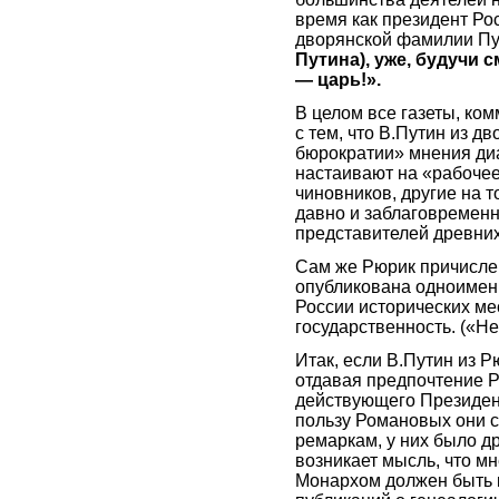
время как президент Ро
дворянской фамилии П
Путина), уже, будучи
— царь!».
В целом все газеты, ко
с тем, что В.Путин из д
бюрократии» мнения д
настаивают на «рабоче
чиновников, другие на 
давно и заблаговремен
представителей древни
Сам же Рюрик причислен
опубликована одноимен
России исторических ме
государственность. («Не
Итак, если В.Путин из 
отдавая предпочтение Р
действующего Президент
пользу Романовых они с
ремаркам, у них было др
возникает мысль, что мн
Монархом должен быть 