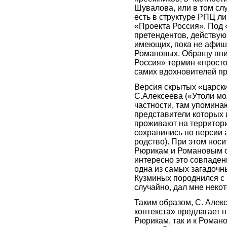
Шувалова, или в том сл
есть в структуре РПЦ ли
«Проекта Россия». Под
претендентов, действую
имеющих, пока не афиш
Романовых. Обращу вни
Россия» термин «просто
самих вдохновителей пр
Версия скрытых «царски
С.Алексеева («Утоли мо
частности, там упомина
представители которых 
проживают на территори
сохранились по версии 
родство). При этом нос
Рюрикам и Романовым о
интересно это совпаден
одна из самых загадочн
Кузминых породнился с 
случайно, дал мне некот
Таким образом, С. Алек
контекста» предлагает 
Рюрикам, так и к Роман