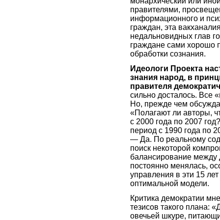
монархический или иной.
правителями, просвеще
информационного и псих
граждан, эта вакханали
недальновидных глав го
граждане сами хорошо 
обработки сознания.
Идеологи Проекта наст
знания народ, в прин
правителя демократич
сильно досталось. Все 
Но, прежде чем обсужда
«Полагают ли авторы, ч
с 2000 года по 2007 год
период с 1990 года по 2
— Да. По реальному со
поиск некоторой компро
балансирование между 
постоянно менялась, ос
управления в эти 15 ле
оптимальной модели.
Критика демократии мне
тезисов такого плана: 
овечьей шкуре, питающ