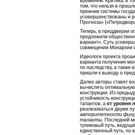
временем. Критика, в то
том, что нельзя в прош
прежние системы госуд
усовершенствованы и р
Прогноза» («Петродвор
Теперь, в преддверии о
предложили обществен
вариант». Суть усоверше
совмещении Монархии 
Идеологи проекта проан
варианта получения мон
по наследству, а также
пришли к выводу о пред
Далее авторы ставят воп
вычислять оптимальную
конструкции. Из предыд
устойчивость конструкци
талантов, а
от уровня 
реализоваться двумя п
авторитетности фигур
таланты.
Последний мо
тупиковый путь, ведущи
единственный путь, по 