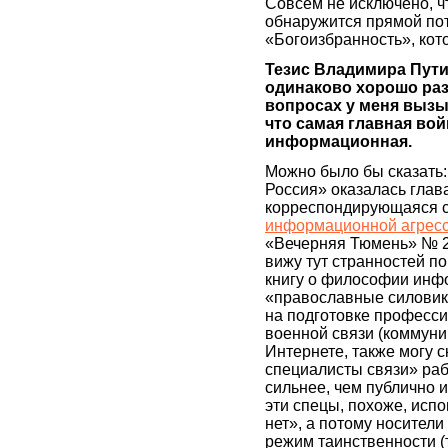
Совсем не исключено, чт
обнаружится прямой пот
«Богоизбранность», кот
Тезис Владимира Пути
одинаково хорошо раз
вопросах у меня вызы
что самая главная во
информационная.
Можно было бы сказать:
Россия» оказалась гла
корреспондирующаяся с
информационной агресси
«Вечерняя Тюмень» № 29
вижу тут странностей п
книгу о философии инф
«православные силовик
на подготовке професси
военной связи (коммуник
Интернете, также могу с
специалисты связи» раб
сильнее, чем публично и
эти спецы, похоже, ис
нет», а потому носител
режим таинственности (