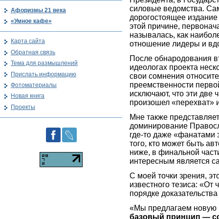
силовые ведомства. Са
Афоризмы 21 века
дорогостоящее издание 
«Умное кафе»
этой причине, первонач
называлась, как наиболе
Карта сайта
отношение лидеры и вд
Обратная связь
После обнародования в
Тема для размышлений
идеологах проекта неск
Прислать информацию
свои сомнения относител
преемственности первой
Фотоматериалы
исключают, что эти две 
Новая книга
произошел «перехват» и
Проекты
Мне также представляет
доминирование Правосл
где-то даже «фанатами 
того, кто может быть ав
ниже, в финальной части
интересным является с
С моей точки зрения, э
известного тезиса: «От 
порядке доказательства
«Мы предлагаем новую 
базовый принцип — с