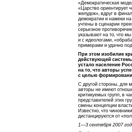
«Демократическая модел
«Царство ориентирует ч
желудок», вдруг в фина
демократии и намеки на 
учтены в сценарии прее
серьезное противоречие
указывают на то, что м
и с идеологами, «обра
примерами и удачно по
При этом изобилие кр
действующей системы в
устало население Росс
на то, что авторы ус
с целью формирования
С другой стороны, для 
авторы не имеют отнош
критикуемых групп, в ч
представителей этих гр
смены концепции власти
Известно, что чиновники
дистанцируются от «по
1—3 сентября 2007 го