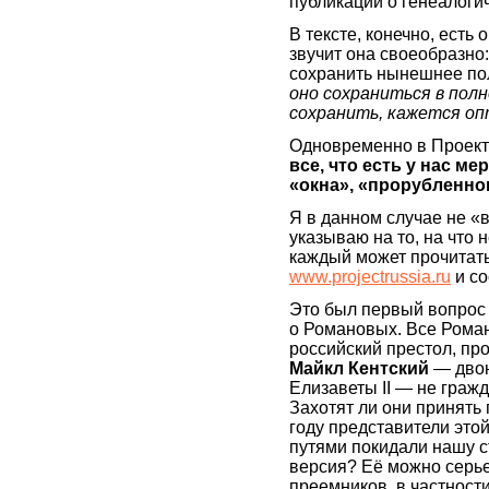
публикаций о генеалог
В тексте, конечно, есть
звучит она своеобразно
сохранить нынешнее пол
оно сохраниться в пол
сохранить, кажется о
Одновременно в Проект
все, что есть у нас м
«окна», «прорубленно
Я в данном случае не «
указываю на то, на что 
каждый может прочитать
www.projectrussia.ru
и со
Это был первый вопрос 
о Романовых. Все Роман
российский престол, пр
Майкл Кентский
— двою
Елизаветы II — не граж
Захотят ли они принять 
году представители это
путями покидали нашу с
версия? Её можно серье
преемников, в частност