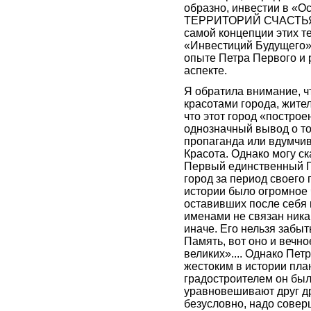
образно, инвестии в «О
ТЕРРИТОРИЙ СЧАСТЬЯ» д
самой концепции этих те
«Инвестиций Будущего»
опыте Петра Первого и 
аспекте.
Я обратила внимание, чт
красотами города, жите
что этот город «построе
однозначный вывод о том
пропаганда или вдумчив
Красота. Однако могу ск
Первый единственный Г
город за период своего 
истории было огромное ч
оставивших после себя н
именами не связан ник
иначе. Его нельзя забыт
Память, вот оно и вечн
великих».... Однако Пе
жестоким в истории пла
градостроителем он был.
уравновешивают друг др
безусловно, надо совер