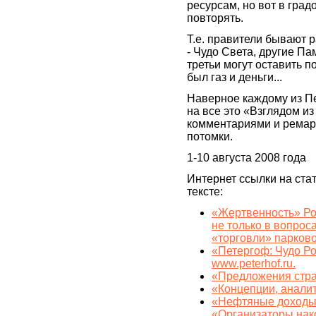
ресурсам, но вот в град
повторять.
Т.е. правители бывают 
- Чудо Света, другие Па
третьи могут оставить п
был газ и деньги...
Наверное каждому из П
на все это «Взглядом из
комментариями и ремарк
потомки.
1-10 августа 2008 года
Интернет ссылки на ста
тексте:
«Жертвенность» Ро
не только в вопрос
«торговли» парково
«Петергоф: Чудо Ро
www.peterhof.ru.
«Предложения стра
«Концепции, анали
«Нефтяные доходы:
«Организаторы нак