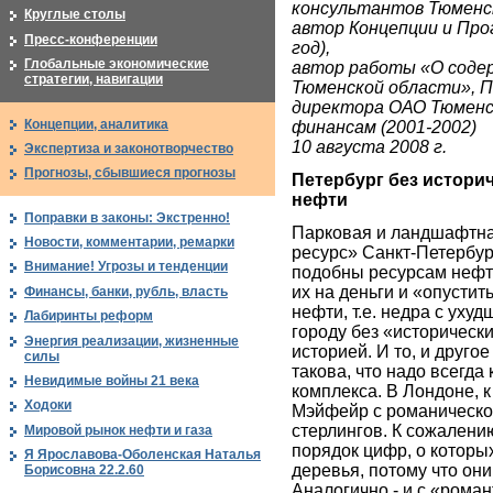
консультантов Тюменск
Круглые столы
автор Концепции и Про
Пресс-конференции
год),
Глобальные экономические
автор работы «О соде
стратегии, навигации
Тюменской области», 
директора ОАО Тюменс
Концепции, аналитика
финансам (2001-2002)
10 августа 2008 г.
Экспертиза и законотворчество
Прогнозы, сбывшиеся прогнозы
Петербург без истори
нефти
Поправки в законы: Экстренно!
Парковая и ландшафтная
Новости, комментарии, ремарки
ресурс» Санкт-Петербур
Внимание! Угрозы и тенденции
подобны ресурсам нефти
их на деньги и «опустит
Финансы, банки, рубль, власть
нефти, т.е. недра с уху
Лабиринты реформ
городу без «исторически
Энергия реализации, жизненные
историей. И то, и друго
силы
такова, что надо всегда
Невидимые войны 21 века
комплекса. В Лондоне, к
Ходоки
Мэйфейр с романической
стерлингов. К сожалени
Мировой рынок нефти и газа
порядок цифр, о которых
Я Ярославова-Оболенская Наталья
деревья, потому что он
Борисовна 22.2.60
Аналогично - и с «роман