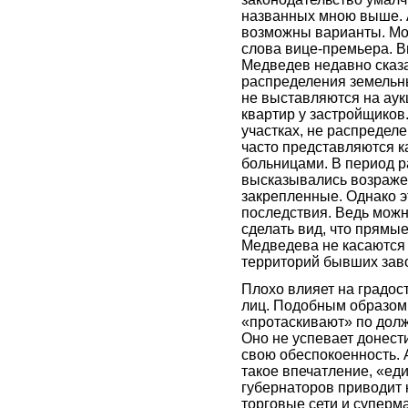
названных мною выше. А 
возможны варианты. Мо
слова вице-премьера. 
Медведев недавно сказал
распределения земельны
не выставляются на аукц
квартир у застройщиков
участках, не распредел
часто представляются ка
больницами. В период р
высказывались возражен
закрепленные. Однако э
последствия. Ведь можн
сделать вид, что прямы
Медведева не касаются 
территорий бывших заво
Плохо влияет на градос
лиц. Подобным образом
«протаскивают» по долж
Оно не успевает донест
свою обеспокоенность. 
такое впечатление, «е
губернаторов приводит к
торговые сети и суперм