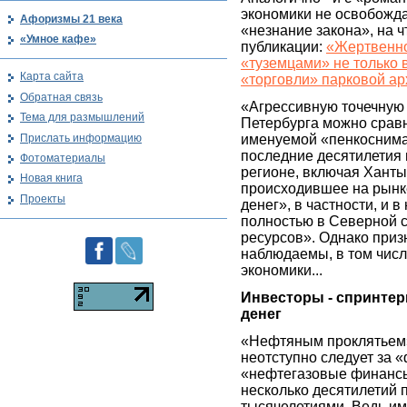
экономики не освобождае
Афоризмы 21 века
«незнание закона», на 
«Умное кафе»
публикации:
«Жертвенно
«туземцами» не только 
Карта сайта
«торговли» парковой ар
Обратная связь
«Агрессивную точечную 
Тема для размышлений
Петербурга можно сравн
Прислать информацию
именуемой «пенкоснима
последние десятилетия
Фотоматериалы
регионе, включая Ханты
Новая книга
происходившее на рынк
Проекты
денег», в частности, и 
полностью в Северной 
ресурсов». Однако приз
наблюдаемы, в том числ
экономики...
Инвесторы - спринте
денег
«Нефтяным проклятьем»
неотступно следует за 
«нефтегазовые финансы»
несколько десятилетий п
тысячелетиями. Ведь и