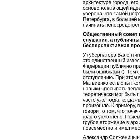
архитектуре города, ег
основополагающей идее 
уверена, что самой нефт
Петербурга, в большей 
начинать непосредствен
Общественный совет 
слушания, а публичны
бесперспективная про
У губернатора Валенти
это единственный извес
Федерации публично при
были ошибками (). Тем с
отступлению. При этом я
Матвиенко есть опыт к
навыки «посыпать пепло
теоретически мог быть п
часто уже тогда, когда 
произошло. К примеру, 
говорит о том, что точеч
факто уплотнено. Почему
грубое вторжение в арх
повсеместно и имел мес
Александр Солженицын, 