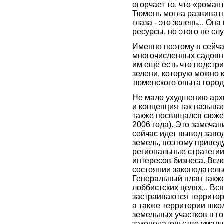
огорчает то, что «роман
Тюмень могла развиватьс
глаза - это зелень... О
ресурсы, но этого не сл
Именно поэтому я сейча
многочисленных садовни
им ещё есть что подстри
зелени, которую можно к
тюменского опыта город
Не мало ухудшению арх
и концепция так назыв
также посвящался сюжет
2006 года). Это замечан
сейчас идет вывод заво
земель, поэтому приведу
региональные стратегии
интересов бизнеса. Вс
состоянии законодатель
Генеральный план также
лоббистских целях... Вс
застраиваются террито
а также территории шко
земельных участков в г
законодательство умалчи