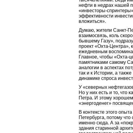
нефти в недрах нашей п
«инвесторы-спринтеры»,
эффективности инвестиц
вложиться».
Думаю, жители Санкт-Пе
взаимосвязь, коль скор
бывшему Газу», подраз
проект «Охта-Центра», 
ежедневным воспоминание
Главное, чтобы «Охта-ц
памятниками самому Са
аналогии в аспектах пот
так и к Истории, а такж
динамике спроса инвест
У «северных нефтегазов
Но у них есть и то, что 
Петра. И этому хорошем
«энергоденег» посвящен
В контексте этого опыта
Петербурга, потому что
именно сюда. А за «пок
здания старинной архит