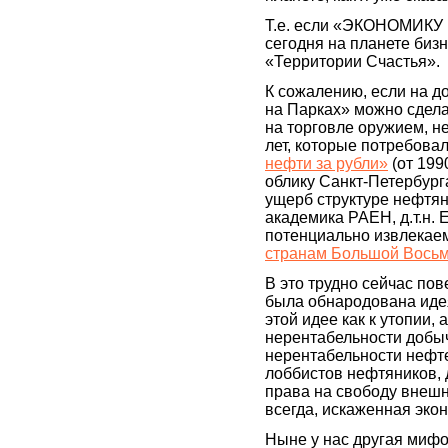
Т.е. если «ЭКОНОМИКУ 
сегодня на планете биз
«Территории Счастья».
К сожалению, если на до
на Парках» можно сде
на торговле оружием, н
лет, которые потребова
нефти за рубли»
(от 199
облику Санкт-Петербург
ущерб структуре нефтян
академика РАЕН, д.т.н. 
потенциально извлекаем
странам Большой Вось
В это трудно сейчас пов
была обнародована идея
этой идее как к утопии,
нерентабельности добыч
нерентабельности нефт
лоббистов нефтяников, 
права на свободу внешн
всегда, искаженная эко
Ныне у нас другая мифол