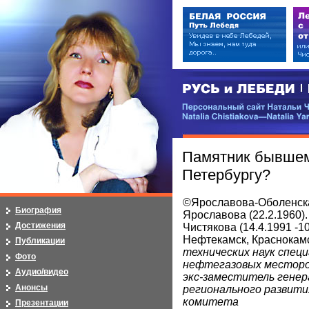
РУСЬ и ЛЕБЕДИ | RUSI — LEB
Персональный сайт Натальи Чистя
Natalia Chistiakova—Natalia Yarosla
Памятник бывшем
Петербургу?
©Ярославова-Оболенска
Биография
Ярославова (22.2.1960). 
Достижения
Чистякова (14.4.1991 -1
Нефтекамск, Краснокам
Публикации
технических наук спец
Фото
нефтегазовых местор
Аудио/видео
экс-заместитель гене
Анонсы
регионального развити
комитета
Презентации