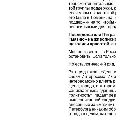
трансконтинентальные. 
той группы поддержки, к
если мэры в ходе такой 
это было в Тюмени, начи
поддержки на то, чтобы
непосильными для горо
Последователи Петра 
«мазню» на живописно
щеголяли красотой, а н
Мне не известны в Росс
остановить. Если тольк
Но есть логический ряд,
Этот ряд таков : «Деньг
своим Интересом». Их и
интерес можно влиять р
Цена, города, в котором
«аниквартные» здания, 
«элитность», падает резк
вышеописанной «подрис
внесенные за «мазки» н
Петербурга никаким об
города в целом, как эко