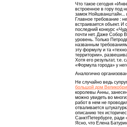
Что такое сегодня «Инв
встроенное в гору под 
замок Нойшванштайн... 
Главное требование : н
встраивается объект. И
последний конкурс «Чуд
почти нет. Даже Собор 
уровень. Только Петрод
названным требованиям.
эту формулу и та «техн
территории», развешива
Хотя его результат, т.е.
«Формула города» у нег
Аналогично организован
Не случайно ведь супру
большой дом Великобри
королевы Анны, занесен
можно увидеть во многи
работ в нем не проводил
отваливается штукатурка
описанию тех историческ
СанктПетербурге, ради 
Ясно, что Елена Батури