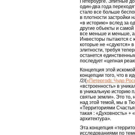
Петербурге. Элитные до
один-два года переходят
стало все больше беспо
в плотности застройки н
«в историю» вслед за о
другие объекты и самой 
все меньше и меньше, а
Инвесторы пытаются с ю
которые не «сдуются» 
элитности, требуя тепер
останется единственным
последует «цепная реакц
Концепция этой искомой
концепции того, что в 
/2/(
«Петергоф: Чудо Росс
«встроенность» в уника
в уникальную историю п
святые земли». Это то, 
над этой темой, мы в Т
«Территориями Счастья
такая : «Духовность» +
архитектура».
Эта концепция «террит
исследованиями по теме