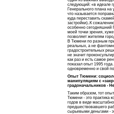
следующий: «в идеале г
Генерального плана на у
что называется поправка
куда переставить скамей
застройки)..К сожалени
особенно сегодняшний Г
моей точки зрения, хуже
позволяет жителям горо
В Тюмени по разным при
реальных, а не фантомн
градостроительных реше
не значит проконсультир
как раз и есть самое ре
показал опыт 1995 года.
одновременно и свой по
Опыт Тюмени: социоло
манипуляциям с «зак
градоначальников - Нет
Таким образом, тот опыт
Тюмени - это практика 
годов в виде масштабно
предшествовавшего рабо
сырьевыми деньгами - э