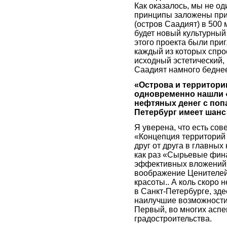
Как оказалось, мы не од
принципы заложены при
(остров Саадият) в 500 
будет новый культурный
этого проекта были пр
каждый из которых спро
исходный эстетический,
Саадият намного беднее
«Острова и территори
одновременно нашли 
нефтяных денег с попа
Петербург имеет шанс 
Я уверена, что есть сов
«Концепция территорий 
друг от друга в главных
как раз «Сырьевые фин
эффективных вложений,
воображение Ценителей
красоты.. А коль скоро
в Санкт-Петербурге, зд
наилучшие возможности 
Первый, во многих аспе
градостроительства.