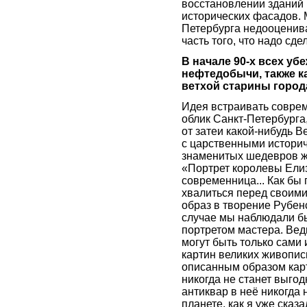
восстановлении зданий 
исторических фасадов. 
Петербурга недооценива
часть того, что надо сде
В начале 90-х всех уб
нефтедобычи, также к
ветхой старины город
Идея встраивать совре
облик Санкт-Петербурга,
от затеи какой-нибудь В
с царственными истори
знаменитых шедевров жи
«Портрет королевы Елиза
современница... Как бы 
хвалиться перед своими
образ в творение Рубенс
случае мы наблюдали б
портретом мастера. Ве
могут быть только сами
картин великих живопис
описанным образом карт
никогда не станет выго
антиквар в неё никогда
планете, как я уже сказ