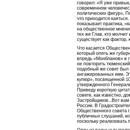
говорил: «Я уже привык,
современном человечес
политических фигур». По
что приходится каяться. 
показывает практика, «
на общественное мнение
тех же Глав, кто молчит
существует как фактор, 
Что касается Обществен
который опять же губерн
впредь «Монбланов» в го
не повторить тюменский
подобный же совет был 
ангажированных ими. Эт
купюр», посвященной 10
утвержденного Генераль
Приведу короткую цитат
совете, как известно, д
Застройщиков...Вот вам
России. В Градостроител
Общественного совета г
публичных слушаний, ко
поскольку реализовать 
Один из важных выводов