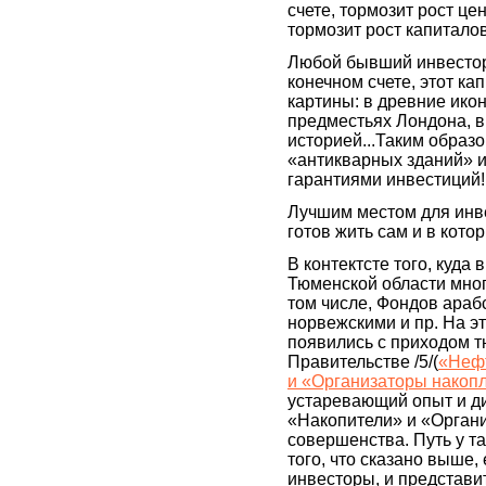
счете, тормозит рост це
тормозит рост капиталов
Любой бывший инвестор-
конечном счете, этот к
картины: в древние икон
предместьях Лондона, в
историей...Таким образо
«антикварных зданий» 
гарантиями инвестиций!!
Лучшим местом для инве
готов жить сам и в кото
В контектсте того, куда
Тюменской области мног
том числе, Фондов арабс
норвежскими и пр. На э
появились с приходом т
Правительстве /5/(
«Нефт
и «Организаторы накоп
устаревающий опыт и ди
«Накопители» и «Орган
совершенства. Путь у та
того, что сказано выше,
инвесторы, и представи