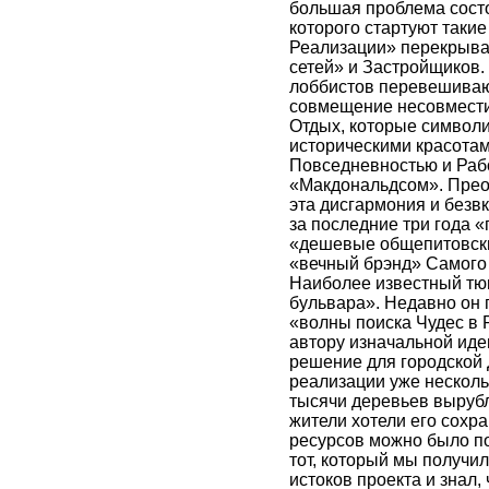
большая проблема состои
которого стартуют такие
Реализации» перекрыва
сетей» и Застройщиков. 
лоббистов перевешиваю
совмещение несовместим
Отдых, которые символи
историческими красота
Повседневностью и Раб
«Макдональдсом». Преод
эта дисгармония и безв
за последние три года «
«дешевые общепитовски
«вечный брэнд» Самого 
Наиболее известный тюм
бульвара». Недавно он 
«волны поиска Чудес в Р
автору изначальной иде
решение для городской 
реализации уже несколь
тысячи деревьев вырубл
жители хотели его сохран
ресурсов можно было по
тот, который мы получил
истоков проекта и знал,