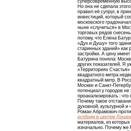
суперсовременную высот
Но она не сделала этого.
правил её супруг, в пр
инвестиций, который с
московского градоначаль
ныне «случиться» в Моск
торговых рядов снесены
потому, что Елена Бату
«Дух и Душу» того здани
старинных зданий» как 
застройки. А цену имеет
Батурина поняла: Москв
других показателей. Я у
«Территориях Счастья» 
квадратного метра недв
квадратный метр. В Рос
Москве и Санкт-Петербу
потенциал у городов не
проанализировать : что
Почему такое отставани
духовной, культурной и
Роман Абрамович против
особняк в центре Лонд
материалов, из которых
изначально. Почему же 