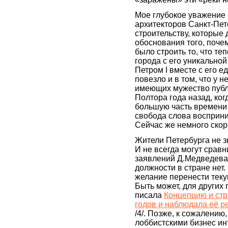
Мое глубокое уважение
архитекторов Санкт-Пет
строительству, которые
обоснования того, поче
было строить то, что т
города с его уникально
Петром I вместе с его 
повезло и в том, что у 
имеющих мужество публ
Полтора года назад, ког
большую часть времени
свобода слова восприни
Сейчас же немного скор
Жители Петербурга не з
И не всегда могут сравн
заявлений Д.Медведева 
должности в стране нет.
желание перенести теку
Быть может, для других 
писала
Концепцию и стр
годов и наблюдала её 
/4/. Позже, к сожалени
лоббистскими бизнес ин