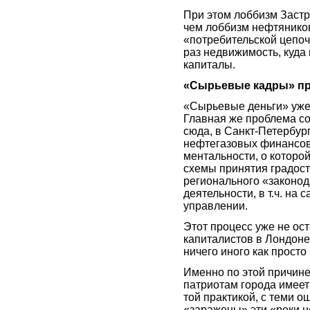
При этом лоббизм Застр
чем лоббизм нефтяников
«потребительской цепоч
раз недвижимость, куда
капиталы.
«Сырьевые кадры» пр
«Сырьевые деньги» уже
Главная же проблема сос
сюда, в Санкт-Петербур
нефтегазовых финансовы
ментальности, о которой
схемы принятия градост
регионального «законод
деятельности, в т.ч. на
управлении.
Этот процесс уже не ос
капиталистов в Лондоне
ничего иного как просто
Именно по этой причине
патриотам города имеет
той практикой, с теми 
«заражены» эти «реки н