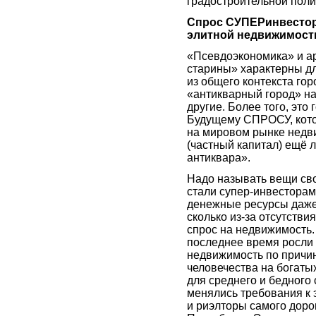
градостроительной поли
Спрос СУПЕРинвестор
элитной недвижимости
«Псевдоэкономика» и ар
старины» характерны дл
из общего контекста гор
«антикварный город» на
другие. Более того, эт
Будущему СПРОСУ, кото
на мировом рынке недв
(частный капитал) ещё 
антиквара».
Надо называть вещи св
стали супер-инвесторам
денежные ресурсы даже 
сколько из-за отсутстви
спрос на недвижимость.
последнее время росли
недвижимость по причин
человечества на богаты
для среднего и бедного
менялись требования к 
и риэлторы самого доро