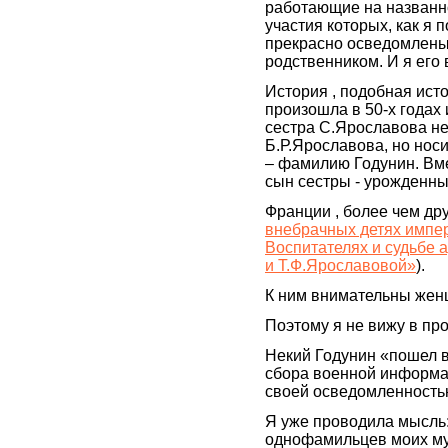
работающие на названн
участия которых, как я 
прекрасно осведомлены,
родственником. И я его
История , подобная ист
произошла в 50-х годах
сестра С.Ярославова не
Б.Р.Ярославова, но носи
– фамилию Годунин. Вме
сын сестры - урожденны
Франции , более чем дру
внебрачных детях импер
Воспитателях и судьбе 
и Т.Ф.Ярославовой»
).
К ним внимательны жен
Поэтому я не вижу в пр
Некий Годунин «пошел в
сбора военной информа
своей осведомленностью
Я уже проводила мысль: 
однофамильцев моих муж