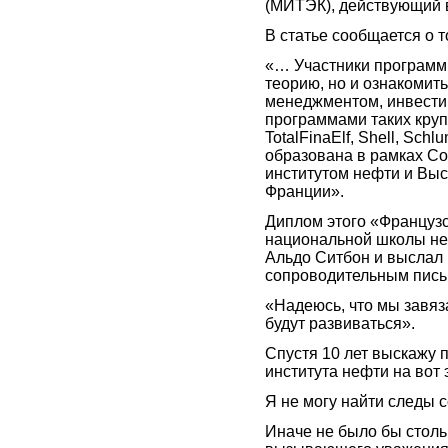
(МИТЭК), действующий 
В статье
сообщается о т
«… Участники программ 
теорию, но и ознакомит
менеджментом, инвести
программами таких кру
TotalFinaElf, Shell, Sc
образована в рамках С
институтом нефти и Вы
Франции».
Диплом этого «Французс
национальной школы не
Альдо Ситбон и выслал 
сопроводительным пись
«Надеюсь, что мы завя
будут развиваться».
Спустя 10 лет выскажу 
института нефти на вот 
Я не могу найти следы 
Иначе не было бы столь