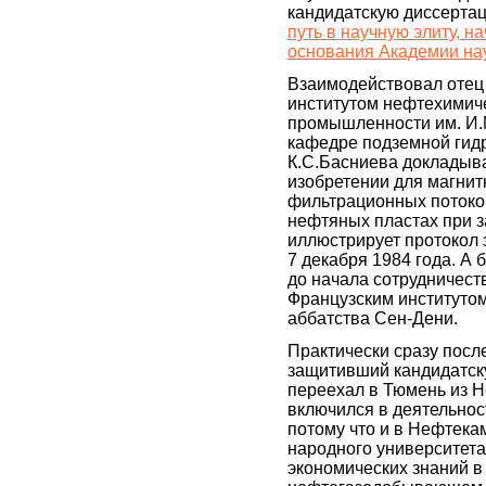
кандидатскую диссертац
путь в научную элиту, н
основания Академии на
Взаимодействовал отец
институтом нефтехимиче
промышленности им. И.М
кафедре подземной гид
К.С.Басниева докладыв
изобретении для магни
фильтрационных потоко
нефтяных пластах при з
иллюстрирует протокол
7 декабря 1984 года. А 
до начала сотрудничеств
Французским институтом
аббатства Сен-Дени.
Практически сразу после
защитивший кандидатск
переехал в Тюмень из Н
включился в деятельнос
потому что и в Нефтека
народного университета
экономических знаний в