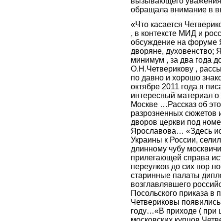
вызывающего уважения 
обращала внимание в в
«Что касается Четверико
, в контексте МИД и рос
обсуждение на форуме 
дворяне, духовенство; Я
минимум , за два года д
О.Н.Четверикову , расс
по давно и хорошо зна
октябре 2011 года я пи
интересный материал о 
Москве …Рассказ об это
разрозненных сюжетов 
дворов церкви под номе
Ярославова… «Здесь ис
Украины к России, сели
длинному чубу москвичи
прилегающей справа ист
переулков до сих пор н
старинные палаты дипло
возглавлявшего россий
Посольского приказа в 
Четвериковы появились
году…«В приходе ( при 
московских купцов Четв