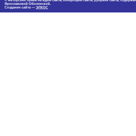
© Авторские права на идею сайта, концепцию сайта, рубрики сайта, содерж
Ярославовой-Оболенской.
Создание сайта —
ЭЛКОС