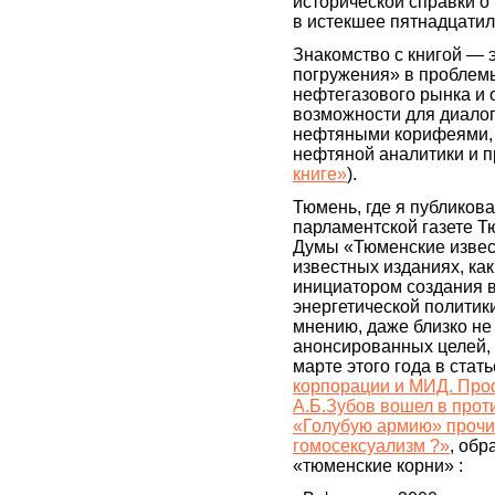
исторической справки о 
в истекшее пятнадцати
Знакомство с книгой — 
погружения» в проблем
нефтегазового рынка и
возможности для диалог
нефтяными корифеями,
нефтяной аналитики и п
книге»
).
Тюмень, где я публикова
парламентской газете Т
Думы «Тюменские извес
известных изданиях, как 
инициатором создания 
энергетической политики
мнению, даже близко не
анонсированных целей, 
марте этого года в стат
корпорации и МИД. Пр
А.Б.Зубов вошел в проти
«Голубую армию» прочит
гомосексуализм ?»
, об
«тюменские корни» :