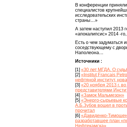
В конференции приняли 
специалистов крупнейш
исследовательских инст
страны…»
А затем наступил 2013 
«апокалипсис» 2014 -го
Есть о чем задуматься 
соседствующему с двор
Наполеона…
Источники :
[1]
«30 лет МГДА. О суд
[2]
«Institut Francais Pet
нефтяной институт, нов
[3]
«20 ноября 2013 г. в
представителями Инсти
[4]
«Замок Мальмезон»
[5]
«Энерго-сырьевые к
А.Б.Зубов вошел в прот
прочитал
[6]
«Давиденко-Тимошенк
разработавшее план «по
Нефтекамска»