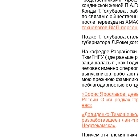
кондинской женой П.А.Г
Конды Т.Голубцова , ра
по связям с обществен
после переезда из ХМАО
технологов ВИП-персон:
Позже Т.Голубцова стал
губернатора Л.Рокецкого
На кафедре Разработки
ТюмГНГУ ( где раньше р
защищалась я , как Году
человек именно «первоп
выпускников, работают 
мою прежнюю фамилию -
неблагодарностью к отцу
«Борис Ярославов: дне
России. О «выродках ст
нас»
;
«Давиденко-Тимошенко»
разработавшее план «по
Нефтекамска»
.
Причем эти племянники 