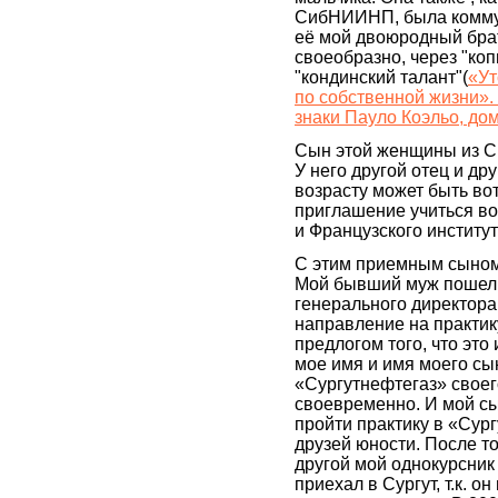
СибНИИНП, была коммун
её мой двоюродный брат
своеобразно, через "ко
"кондинский талант"(
«Ут
по собственной жизни».
знаки Пауло Коэльо, до
Сын этой женщины из С
У него другой отец и др
возрасту может быть во
приглашение учиться в
и Французского институ
С этим приемным сыном
Мой бывший муж пошел к
генерального директора
направление на практику
предлогом того, что это
мое имя и имя моего сын
«Сургутнефтегаз» своег
своевременно. И мой с
пройти практику в «Сур
друзей юности. После то
другой мой однокурсник 
приехал в Сургут, т.к. о