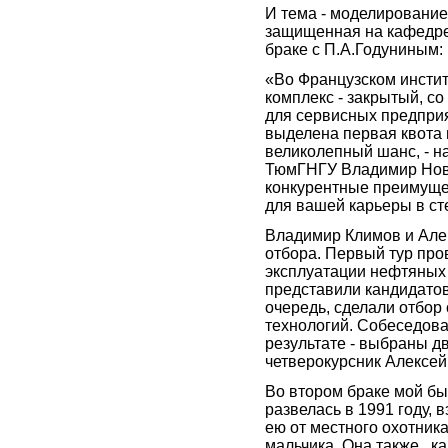
И тема - моделирование
защищенная на кафедре
браке с П.А.Годуниным:
«Во Французском инстит
комплекс - закрытый, со
для сервисных предприя
выделена первая квота 
великолепный шанс, - н
ТюмГНГУ Владимир Ново
конкурентные преимущес
для вашей карьеры в ст
Владимир Климов и Але
отбора. Первый тур про
эксплуатации нефтяных 
представили кандидатов
очередь, сделали отбор
технологий. Собеседова
результате - выбраны дв
четверокурсник Алексе
Во втором браке мой бы
развелась в 1991 году,
ею от местного охотника
мальчика. Она также , к