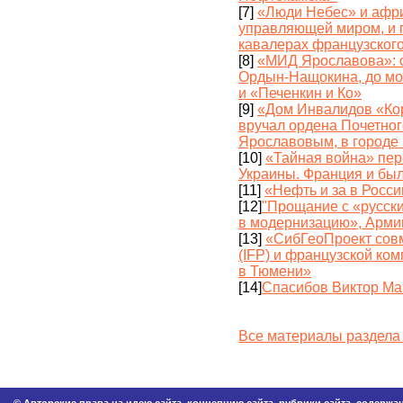
[7]
«Люди Небес» и афри
управляющей миром, и 
кавалерах французског
[8]
«МИД Ярославова»: о
Ордын-Нащокина, до мо
и «Печенкин и Ко»
[9]
«Дом Инвалидов «Кор
вручал ордена Почетно
Ярославовым, в городе 
[10]
«Тайная война» пер
Украины. Франция и была
[11]
«Нефть и за в Росси
[12]
"Прощание с «русск
в модернизацию», Арми
[13]
«СибГеоПроект совм
(IFP) и французской ко
в Тюмени»
[14]
Спасибов Виктор Ма
Все материалы раздела