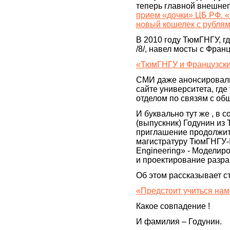
теперь главной внешнеп
прием «дочки» ЦБ РФ. «
новый кошелек с рубля
В 2010 году ТюмГНГУ, г
/8/, навел мосты с Фран
«ТюмГНГУ и Французски
СМИ даже анонсирова
сайте университета, где
отделом по связям с общ
И буквально тут же , в 
(выпускник) Годунин и
приглашение продолжит
магистратуру ТюмГНГУ-I
Engineering» - Моделир
и проектирование разр
Об этом рассказывает ст
«Предстоит учиться нам
Какое совпадение !
И фамилия – Годунин.