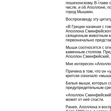
пошехонскому. В главе о
числе, и об Аполлоне, 
город Мышкин.
Воспроизведу эту цитату
«В Греции начиная с го
Аполлона Сминфейского 
священным животным ко
первоначально предста
Мыши соотносятся с огн
каменным столпом. Пре
Аполлон Сминфейский, п
Мне интересен «Аполло
Причина в том, что он «у
критски означало «мы
Белые мыши, которых с
предупредительным ср
«Аполлон Сминфейский» 
может от неё спасти.
Ранее, Аполлона я восп