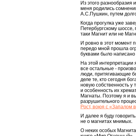
Из этого разнообразия 
меня родились сомнения.
А.С.Пушкин, путем долг
Когда прогулка уже зав
Петербургскому шоссе, п
таки Магнит или не Маг
И ровно в этот момент 
передо мной прошла ог
буквами было написано
На этой интерпретации я
все остальные - произ
люди, притягивающие бо
деле те, кто сегодня бо
новую собственность у т
и особенность их хрема
Магнаты. Поэтому я и в
разрушительного процес
Рост, воюя с «Запалом 
И далее я буду говорить
не о магнитах мнимых.
О неких особых Магнита
книге «Мир Огненный»