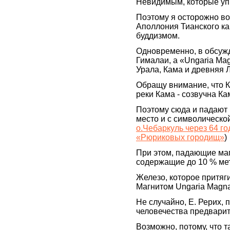
Невидимым, которые уп
Поэтому я осторожно в
Аполлония Тианского как
буддизмом.
Одновременно, в обсуж
Гималаи, а «Ungaria Ma
Урала, Кама и древняя 
Обращу внимание, что Ка
реки Кама - созвучна Ка
Поэтому сюда и падают 
место и с символическо
о.Чебаркуль через 64 г
«Рюриковых городищ»
)
При этом, падающие магн
содержащие до 10 % мет
Железо, которое притяг
Магнитом Ungaria Magn
Не случайно, Е. Рерих,
человечества предвари
Возможно, потому, что т