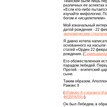
Тианский были лишь пе
различных ее аспектах и
«Если кто-либо пытает
изучайте мифологию. П
богом и «исцелителем».
Мой изначальный интере
датой рождения - 22 фев
экономические стратеги
Я давно хотела написат
основанного на насыпи
статей «Орден 22 февр
рождения. (
Семирамид
Его обожествленная ис
парадом лебедей. Пере
Протей. - египетский ца
сыне.
Таким образом, Аполлон
Рамзес II
(
«Рамзес II о кризисе И
ФЕВРАЛЯ»
).
Он был Лебедем, в обр