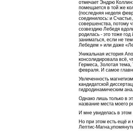
отмечает Эндрю Коллин
помещается в той же ко
(последняя неделя февра
соединилось: и Счастье,
совершенства, потому чт
созвездию Лебедя вдоль 
родилась - это тоже год
заниматься, если не те
Лебедем » или даже «Л
Уникальная история Апо
консолидировала всё, ч
Гермеса, Золотая тема, 
февраля. И самое главно
Увлеченность магнетиз
кандидатской диссертац
гидродинамическим ана
Однако лишь только в эт
название места моего р
И мне увиделась в этом 
Но при этом есть ещё и 
Лептис-Магна,упомянут