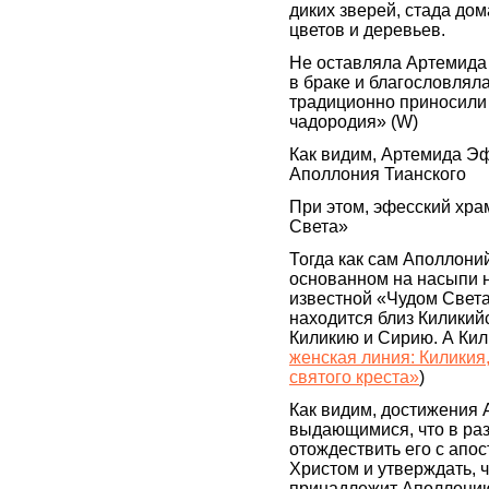
диких зверей, стада дом
цветов и деревьев.
Не оставляла Артемида 
в браке и благословлял
традиционно приносили
чадородия» (W)
Как видим, Артемида Эф
Аполлония Тианского
При этом, эфесский хра
Света»
Тогда как сам Аполлоний
основанном на насыпи 
известной «Чудом Света
находится близ Киликийс
Киликию и Сирию. А Кили
женская линия: Киликия
святого креста»
)
Как видим, достижения 
выдающимися, что в ра
отождествить его с апо
Христом и утверждать, 
принадлежит Аполлони