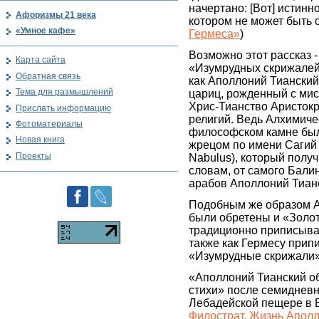
начертано: [Вот] истинн
Афоризмы 21 века
котором не может быть
«Умное кафе»
Гермеса»
)
Возможно этот рассказ -
Карта сайта
«Изумрудных скрижалей 
Обратная связь
как Аполлоний Тианский
Тема для размышлений
цариц, рожденный с ми
Хрис-Тианство Аристок
Прислать информацию
религий. Ведь Алхимиче
Фотоматериалы
философском камне был
Новая книга
жрецом по имени Сагий 
Проекты
Nabulus), который получи
словам, от самого Балин
арабов Аполлоний Тианс
Подобным же образом 
были обретены и «Золот
традиционно приписыв
также как Гермесу при
«Изумрудные скрижали»
«Аполлоний Тианский о
стихи» после семиднев
Лебадейской пещере в Б
Филострат. Жизнь Аполло