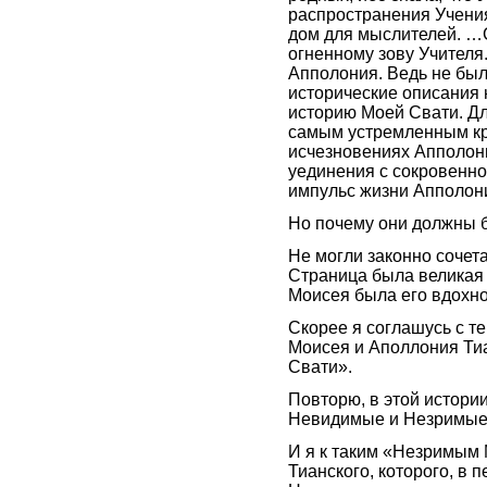
распространения Учени
дом для мыслителей. …
огненному зову Учителя.
Апполония. Ведь не был
исторические описания 
историю Моей Свати. Д
самым устремленным кр
исчезновениях Апполони
уединения с сокровенно
импульс жизни Апполони
Но почему они должны 
Не могли законно сочет
Страница была великая 
Моисея была его вдохн
Скорее я соглашусь с т
Моисея и Аполлония Тиа
Свати».
Повторю, в этой истори
Невидимые и Незримые
И я к таким «Незримым
Тианского, которого, в