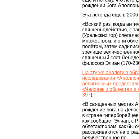
рождении бога Аполлона
Эта легенда ещё в 2006
«Всякий раз, когда ант
священнодействия, с та
(Уральских гор) слетал
множеством; и они облет
полётом, затем садилис
зрелище величественное
священный слет Лебедей
философ Элиан (170-230 г
На эту же аналогию обр
исследования «Аполлон
религиозных представле
«Человек и общество в ан
397
).
«В священных местах Ап
рождение бога на Делос
в стране гиперборейцев
как сообщает Элиан, с Р
облетают храм, как бы о
рассаживаются на оград
величественное по