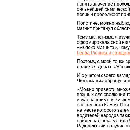
понять значение прохож
сильнейшей химической
велик и продолжает при
Поистине, можно наблюда
магнит притянул область
Тему магнетизма я изуч
сформировала свой взгл
«Яблоко Магнита», чему
Герба Рюрика и священ
Поэтому, с моей точки 
является Дева с «Ябло
И с учетом своего взгля
Чинтамани» обращу вни
«Можно привести множе
важных для эволюции т
издавна применяемых Бр
священного Камня. При
на месте которого зате
водителей народов такж
найденная пока могила 
Радонежский получил от