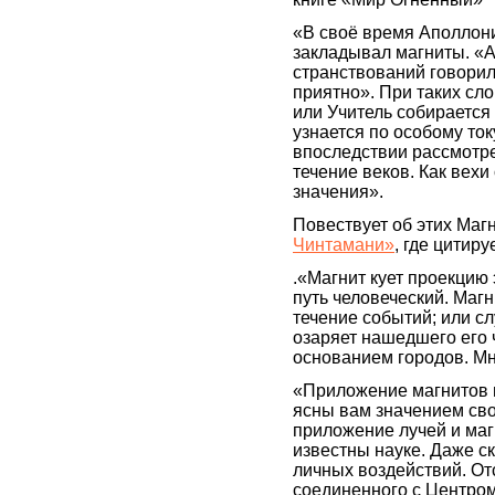
«В своё время Аполлони
закладывал магниты. «А
странствований говорил
приятно». При таких сло
или Учитель собирается
узнается по особому ток
впоследствии рассмотре
течение веков. Как вех
значения».
Повествует об этих Маг
Чинтамани»
, где цитир
.«Магнит кует проекцию
путь человеческий. Маг
течение событий; или с
озаряет нашедшего его
основанием городов. Мно
«Приложение магнитов и
ясны вам значением сво
приложение лучей и маг
известны науке. Даже с
личных воздействий. От
соединенного с Центром