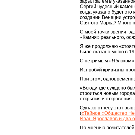
зарыл затем в указанном
Сергий чудесный камень
когда указано будет это 
создании Венеции устро
Святого Марка? Много н
С моей точки зрения, зд
«Камня» реального, ося
Я же продолжаю «стоять
было сказано мною в 19
С незримым «Яблоком»
Испробуй кривизны про
При этом, одновременно, 
«Всюду, где суждено бы
строиться новым города
открытия и откровения 
Однако отнесу этот выв
(
«Тайное «Общество Не
Иван Ярославов и два 
По мнению почитателей