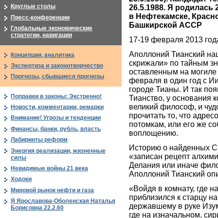
Круглые столы
26.5.1988. Я родилась
в Нефтекамске, Красн
Пресс-конференции
Башкирской АССР
Глобальные экономические
стратегии, навигации
17-19 февраля 2013 год
Аполлоний Тианский н
Концепции, аналитика
скрижали» по тайным зн
Экспертиза и законотворчество
оставленным на могиле 
Прогнозы, сбывшиеся прогнозы
февраля в один год с И
городе Тианы. И так по
Поправки в законы: Экстренно!
Тианство, у основания к
великий философ, и чуд
Новости, комментарии, ремарки
прочитать то, что адре
Внимание! Угрозы и тенденции
потомкам, или его же с
Финансы, банки, рубль, власть
воплощению.
Лабиринты реформ
Историю о найденных С
Энергия реализации, жизненные
«записан рецепт алхими
силы
Делания или иначе фил
Невидимые войны 21 века
Аполлоний Тианский опи
Ходоки
«Войдя в комнату, где н
Мировой рынок нефти и газа
приблизился к старцу на
Я Ярославова-Оболенская Наталья
державшему в руке Изу
Борисовна 22.2.60
где на изначальном, си