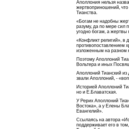
Аполлония нельзя назва
жертвоприношений, что
Тианства.
«Богам не надобны жертв
разуму, да по мере сил п
угодно богам, а жертвы
«Конфликт религий», в д
противопоставлением хр
изложенным на разном я
Поэтому Аполлоний Тиа
Вольтера и иных Посвя
Аполлоний Тианский из д
звали Аполлоний, - «во
Историей Аполлоний Тиа
но и Е.Блаватская.
У Рерих Аполлоний Тиа
Востока», а у Елены Бл
Евангелий».
Ссылаясь на автора «И
поддерживает его в том