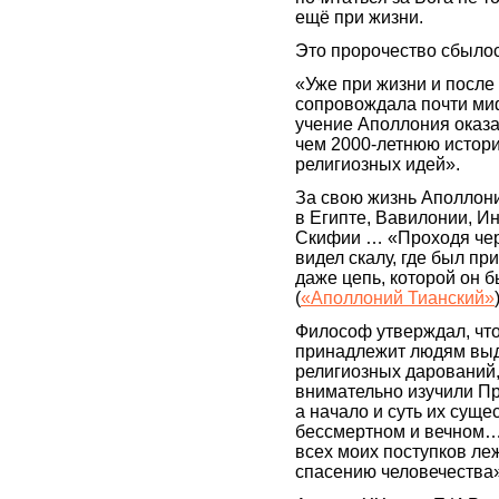
ещё при жизни.
Это пророчество сбылос
«Уже при жизни и после
сопровождала почти миф
учение Аполлония оказа
чем 2000-летнюю истор
религиозных идей».
За свою жизнь Аполлон
в Египте, Вавилонии, И
Скифии … «Проходя чер
видел скалу, где был пр
даже цепь, которой он 
(
«Аполлоний Тианский»
Философ утверждал, что
принадлежит людям вы
религиозных дарований
внимательно изучили П
а начало и суть их суще
бессмертном и вечном…
всех моих поступков ле
спасению человечества»