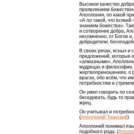
Высокое качество добро
проявлением божественн
Аполлония, по какой при
«А по такой, что всякий
знанием божества». Так
и сотворение добра, Ап
несомненно, от Богов и, 
добродетели, богоподобе
В своих речах, ясных и 
предложений, которые 
«алмазными», Аполлоний
мудрецах и философии, 
жертвоприношениях, о р
врагах, обо всём, что и
потребностям и стремл
Он умел говорить по со
беседовать, будь то пра
жрец.
Он учитывал и потребно
(
Аполлоний Тианский
)
Аполлоний понимал язык
подобного рода. (
Аполл