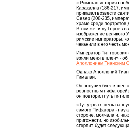
« Римская история сооб
Каракалла (186-217, имп
приказал возвести свят
Север (208-235, импера
храме среди портретов 
В том же ряду Героев в
изображение великого У
римские императоры, к
чеканили в его честь мо
Император Тит говорил 
взяли меня в плен» - об
Аполлонием Тианским 
Однако Аполлоний Тианс
Гималаи.
Он получил блестящее 
ревностным пифагорейце
он повторил путь пятил
«Тут узрел я несказанну
самого Пифагора - наука
стороне, молчала и, нак
пригожести, но изобильна
стерпит, будет следующа