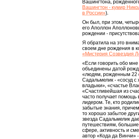
Вашингтона, рожденного
Вашингтон - кумир Нико
в России»
).
Он был, при этом, четы
его Аполлон Аполлонови
рождении - присутствов
Я обратила на это внима
своем дне рождения в к
«Мистерия Созвездия Л
«Если говорить обо мне
объединены датой рожде
«людям, рожденным 22 
Садальмелик - «сосуд с
владыки», «счастье Вла
«Счастливейшая из счас
часто получает помощь 
лидером. Те, кто родил
забытые знания, причем 
то хорошо забытое друг
звезда Садальмелик дае
путешествиям, большие
сфере, активность и сме
автор «Кода да Винчи» 