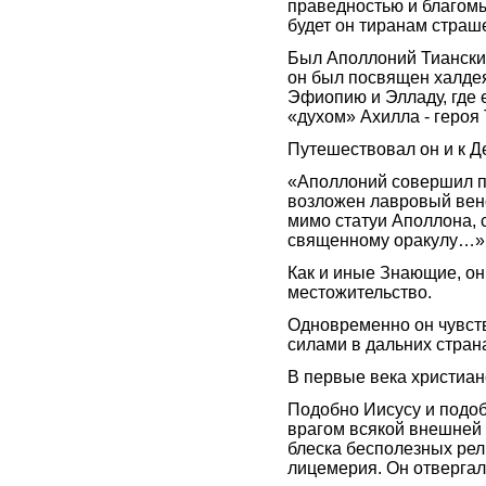
праведностью и благомы
будет он тиранам страше
Был Аполлоний Тианский
он был посвящен халдея
Эфиопию и Элладу, где 
«духом» Ахилла - героя
Путешествовал он и к Д
«Аполлоний совершил пр
возложен лавровый вено
мимо статуи Аполлона, 
священному оракулу…»
Как и иные Знающие, он
местожительство.
Одновременно он чувст
силами в дальних стран
В первые века христиан
Подобно Иисусу и подо
врагом всякой внешней 
блеска бесполезных рел
лицемерия. Он отверга