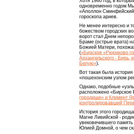
Хотя 1960 год, в которы
одновременно годом Мы
«Аполлон Сминфейский» 
гороскопа ариев.
Не менее интересно и т
божеством городских в
ворот стал Днем непоро
Браме (острые врата) н
Божией Матери, похожа
(
«Бирское «Рюриково го
Архангельского - Бирь,
Белую»
).
Вот такая была история 
«пошехонским узлом ре
Однако, подобные «узлы 
расположено «Бирское 
городище» и Климент Яр
контролировавший Пере
История этого городища
Магне Ливийской - род
увековечившего память 
Юлией Домной, о чем с