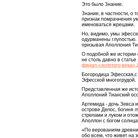
Это было Знание.
Знание, в частности, о 
признак помрачнения ум
именоваться жрецами.
Но, видимо, умы эфесс
одурманены глупостью. 
призывая Аполлония Тиа
О подобной же истории 
не столь давно в статье
финал «золотого века»
Богородица Эфесская,с 
Эфесской многогрудой.
Представленная же исто
Аполлоний Тианский ос
Артемида - дочь Зевса 
острове Делос, богиня 
стрелами и луком и ото
Аполлон с богом солнца
«По верованиям древних
обо всем, что живет на 