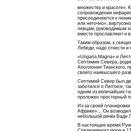
множеству и красоте». 
сопровождении кифарист
присоединяются к пению
или неточно», виртуозн
певцам, руководимым х
вместе прославляют и в
Таким образом, к свяще
Лебеди, надо отнести и
«Ungaria Magna» и Лепт
Септимия Севера, родив
Аполлония Тианского, п
своего наивысшего разв
Септимий Север был дв
заботился о Лептисе, та
одним из величайших го
проложен просторный пр
Из-за своей планировки
Африке»… Он возводилс
небольшой речки Вади 
В настоящее время Руи
Средиземного моря в 13