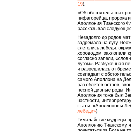
19
).
«Об обстоятельствах р
пифагорейца, пророка и
Аполлония Тианского Ф
рассказывал следующее
Незадолго до родов ма
задремала на лугу. Нео
слетелись лебеди, окру
хороводом, захлопали к
согласно запели, «слов
лугом». Разбуженная пе
и разрешилась от бреме
совпадает с обстоятель
самого Аполлона на Дел
раз облетев остров, зво
песней дивные роды. Ин
Аполлония тоже был Зев
частности, интерпретир
статья «Аполлоновы Ле
лебеди»
).
Гималайские мудрецы п
Аполлонию Тианскому, ч
почитаться за Бога не т