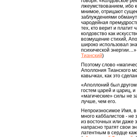
говоря: «Колдовское ре
лжеумствованием, ибо 
мнимое, отрицают суще
заблуждениями обманут
чародейная премудрость
тех, кто верит и платит
колдовство как искусст
возмущение стихий, Ап
широко использовал зна
психической энергии…» 
Тианский
)
Поэтому слово «магиче
Аполлония Тианского м
кавычках, как это сделан
«Аполлоний был другом
гостем царей и цариц, и
«магические» силы не 
лучше, чем его.
Непроизносимое Имя, в 
много каббалистов - не 
из восточных или даже 
напрасно тратят свои зн
латентным в сердце каж