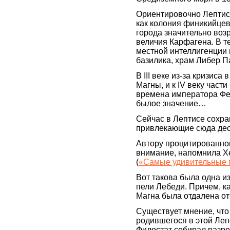
Ориентировочно Лептис 
как колония финикийцев
города значительно возр
величия Карфагена. В т
местной интеллигенции 
базилика, храм Либер П
В III веке из-за кризис
Магны, и к IV веку част
времена императора Фео
былое значение…
Сейчас в Лептисе сохра
привлекающие сюда дес
Автору процитированно
внимание, напомнила Х
(
«Самые удивительные 
Вот такова была одна из
пели Лебеди. Причем, к
Магна была отдалена от
Существует мнение, что
родившегося в этой Леп
Филостат собирал разро