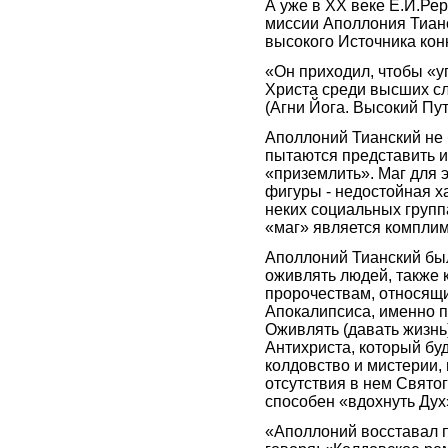
А уже в XX веке Е.И.Рер
миссии Аполлония Тианс
высокого Источника кон
«Он приходил, чтобы «у
Христа среди высших с
(Агни Йога. Высокий Путь
Аполлоний Тианский не 
пытаются представить и,
«приземлить». Маг для
фигуры - недостойная ха
неких социальных груп
«маг» является компли
Аполлоний Тианский бы
оживлять людей, также 
пророчествам, относящ
Апокалипсиса, именно п
Оживлять (давать жизнь
Антихриста, который бу
колдовство и мистерии,
отсутствия в нем Святог
способен «вдохнуть Дух»
«Аполлоний восставал п