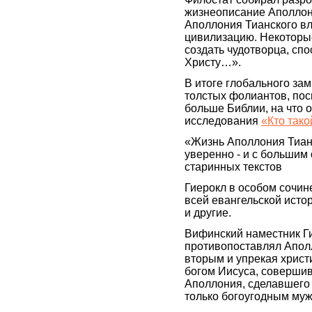
жизнеописание Аполлони
Аполлония Тианского в
цивилизацию. Некоторые
создать чудотворца, сп
Христу…».
В итоге глобального за
толстых фолиантов, пос
больше Библии, на что
исследования
«Кто так
«Жизнь Аполлония Тиан
уверенно - и с большим
старинных текстов
Гиерокл в особом сочин
всей евангельской исто
и другие.
Вифинский наместник Г
противопоставлял Апол
вторым и упрекая христи
богом Иисуса, совершив
Аполлония, сделавшего 
только богоугодным му