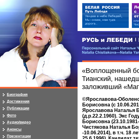
РУСЬ и ЛЕБЕДИ | RUSI — LEB
Персональный сайт Натальи Чистя
Natalia Chistiakova—Natalia Yarosla
«Воплощенный бо
Тианский, нашед
заложивший «Маг
Биография
©Ярославова-Оболенс
Достижения
Борисовна (с 10.06.20
Публикации
Ярославова Наталья 
Фото
(д.р.22.2.1960). Экс Г
Борисовна (23.10.1981-
Аудио/видео
Чистякова Наталья Бор
Анонсы
-10.06.2014), в т.ч. 18 
Презентации
25.6.1996). Кандидат т