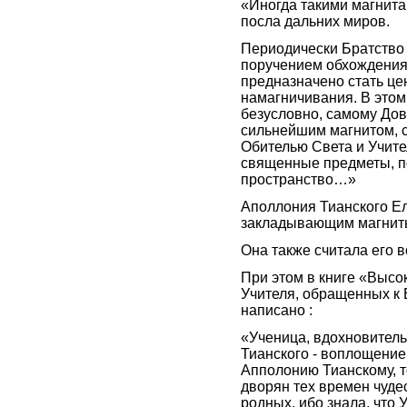
«Иногда такими магнита
посла дальних миров.
Периодически Братство
поручением обхождения
предназначено стать це
намагничивания. В этом
безусловно, самому Дов
сильнейшим магнитом, 
Обителью Света и Учите
священные предметы, п
пространство…»
Аполлония Тианского Ел
закладывающим магнит
Она также считала его
При этом в книге «Высок
Учителя, обращенных к 
написано :
«Ученица, вдохновител
Тианского - воплощение
Апполонию Тианскому, т
дворян тех времен чуде
родных, ибо знала, что 