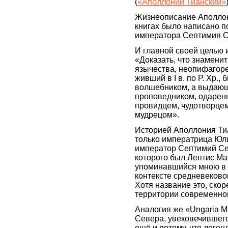
(
«Аполлоний Тианский»
Жизнеописание Аполлон
книгах было написано 
императора Септимия 
И главной своей целью 
«Доказать, что знамени
язычества, неопифагор
живший в I в. по Р. Хр.,
волшебником, а выдаю
проповедником, одаре
провидцем, чудотворце
мудрецом».
Историей Аполлония Тиа
только императрица Юли
император Септимий Се
которого был Лептис Ма
упоминавшийся мною в 
контексте средневеково
Хотя название это, скор
территории современно
Аналогия же «Ungaria 
Севера, увековечившего
ещё и потому, что леген