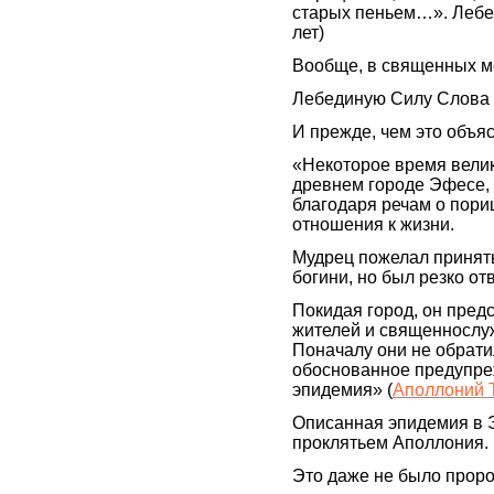
старых пеньем…». Лебе
лет)
Вообще, в священных м
Лебединую Силу Слова 
И прежде, чем это объя
«Некоторое время вели
древнем городе Эфесе, 
благодаря речам о пори
отношения к жизни.
Мудрец пожелал принять
богини, но был резко о
Покидая город, он предс
жителей и священнослуж
Поначалу они не обрати
обоснованное предупреж
эпидемия» (
Аполлоний 
Описанная эпидемия в Э
проклятьем Аполлония.
Это даже не было проро