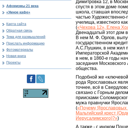
Димитровка 12, в Москв
Афоризмы 21 века
спустя в этом доме по
школа, ставшая впосле
«Умное кафе»
частью Художественно
училища, известного ка
Карта сайта
(
«Чехова 12», Елена Хо
Обратная связь
Двенадцатый этот дом в
Тема для размышлений
В нем М. Ф. Орлов, выпу
государственном кредит
Прислать информацию
А.С.Пушкин, в нем жил 
Фотоматериалы
Императорской Академии
Новая книга
в нем, в 1860-е годы н
Проекты
заседания Московского 
общества.
Подобной же «ключевой 
рода Ярославовых являе
точнее, всё в Свердловс
связано с Горным делом
приисками Соломирского
мужа правнучки Яросла
(
«Почему Ярославовых 
Мальтийский крест (Орд
Иерусалимского)?»
)
А также - с иноком Пош