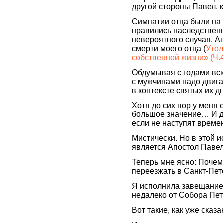
другой стороны Павел, 
Симпатии отца были на
нравились наследствен
невероятного случая. А
смерти моего отца (
Утол
собственной жизни» (Ч.
Обдумывая с годами всю
с мужчинами надо двига
в контексте святых их д
Хотя до сих пор у меня 
большое значение… И да
если не наступят времен
Мистически. Но в этой 
является Апостол Паве
Теперь мне ясно: Почем
переезжать в Санкт-Пет
Я исполнила завещание.
недалеко от Собора Пе
Вот такие, как уже ска