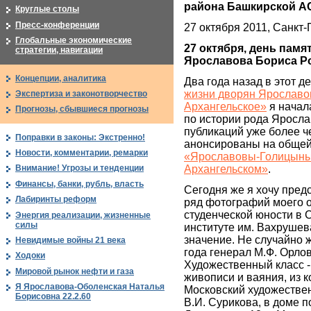
района Башкирской 
Круглые столы
Пресс-конференции
27 октября 2011, Санкт-
Глобальные экономические
27 октября, день памя
стратегии, навигации
Ярославова Бориса Р
Концепции, аналитика
Два года назад в этот д
жизни дворян Ярославов
Экспертиза и законотворчество
Архангельское»
я начал
Прогнозы, сбывшиеся прогнозы
по истории рода Яросла
публикаций уже более ч
Поправки в законы: Экстренно!
анонсированы на общей
Новости, комментарии, ремарки
«Ярославовы-Голицыны 
Архангельском»
.
Внимание! Угрозы и тенденции
Финансы, банки, рубль, власть
Сегодня же я хочу пред
Лабиринты реформ
ряд фотографий моего о
студенческой юности в
Энергия реализации, жизненные
силы
институте им. Вахруше
значение. Не случайно 
Невидимые войны 21 века
года генерал М.Ф. Орло
Ходоки
Художественный класс -
Мировой рынок нефти и газа
живописи и ваяния, из 
Я Ярославова-Оболенская Наталья
Московский художестве
Борисовна 22.2.60
В.И. Сурикова, в доме п