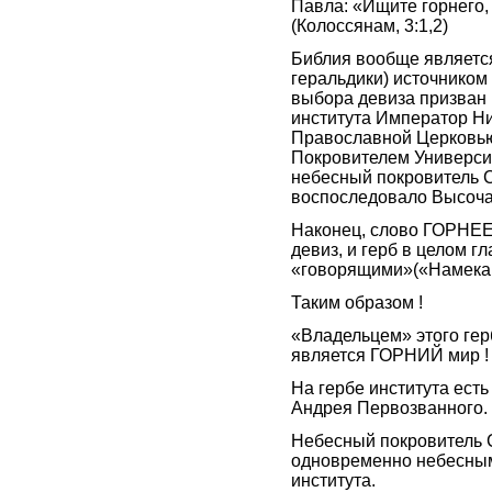
Павла: «Ищите горнего,
(Колоссянам, 3:1,2)
Библия вообще являетс
геральдики) источником 
выбора девиза призван 
института Император Ни
Православной Церковью
Покровителем Университ
небесный покровитель С
воспоследовало Высоча
Наконец, слово ГОРНЕЕ,
девиз, и герб в целом г
«говорящими»(«Намекаю
Таким образом !
«Владельцем» этого гер
является ГОРНИЙ мир !
На гербе института ест
Андрея Первозванного.
Небесный покровитель С
одновременно небесным
института.