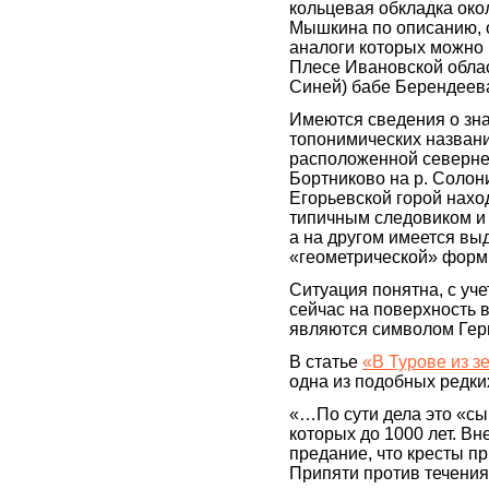
кольцевая обкладка окол
Мышкина по описанию, 
аналоги которых можно в
Плесе Ивановской облас
Синей) бабе Берендеев
Имеются сведения о зн
топонимических названи
расположенной севернее
Бортниково на р. Солони
Егорьевской горой нахо
типичным следовиком и 
а на другом имеется вы
«геометрической» фор
Ситуация понятна, с уче
сейчас на поверхность 
являются символом Герме
В статье
«В Турове из з
одна из подобных редки
«…По сути дела это «сы
которых до 1000 лет. В
предание, что кресты п
Припяти против течения