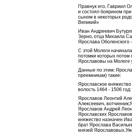
Правнук его, Гавриил Ол
и состоял боярином при
сыном в некоторых род
Великий»
Иван Андреевич Бутурл
Зерно, отца Михаила Са
Ярослава Оболенского 
C этой Мологи начинала
потомки которых потом 
Ярославовы на Мологе 
Данные по этим: Яросла
преемникам) такие:
Ярославское княжество 
волость 1464 - 1506 год:
Ярославов Леонтий Але
Алексеевич, вотчинник;
Ярославов Андрей Леонт
Ярославских Ярославов
княжество назначен Ива
брат Ярослава Васильев
князей Ярославовых.Уже 