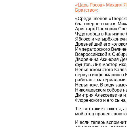
«Царь Росов» Михаил Я
Братство»
:
«Среди членов «Тверско
благоверного князя Ми
Аристарх Павлович Све
Чудотворца в Калязине 
Яблоко и четырёхконечн
Древнейший его колоко
Императорского Велич
Всероссийской в Сибир
Дворянина Акинфия Деми
фунтов. Лил мастер Яков
Невьянском этого Каляз
первую информацию о Б
работая с материалами 
Невьянске. В ряду заме
Николаевском соборе н
Дмитрия Алексеевича и
Флоренского и его сын
Т.е. вот такие сюжеты, 
мой отец провел свою ю
И если теперь вспомнит