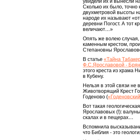
увидели их и вынесли на
Сколько их было, точно 
двухметровой высоты на
народе их называют «оте
деревни Погост. А тот к
величают…»
Опять же волею случая
каменным крестом, про
Степановны Ярославов
В статье
«Тайна Табаке
Ф.С.Ярославовой - Бря
этого креста из храма 
в Кубену.
Нельзя в этой связи не 
Животворящий Крест Го
Годеново (
«Годеновский
Вот такая геологическа
Ярославовых (!): валун
скалах и в пещерах…
Вспомнила высказывание
что Библия - это геологи