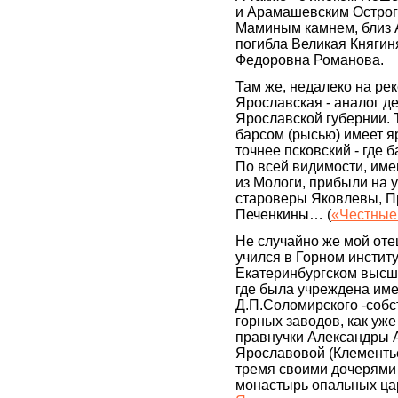
и Арамашевским Острого
Маминым камнем, близ А
погибла Великая Княгин
Федоровна Романова.
Там же, недалеко на ре
Ярославская - аналог д
Ярославской губернии. Т
барсом (рысью) имеет яр
точнее псковский - где б
По всей видимости, имен
из Мологи, прибыли на 
староверы Яковлевы, П
Печенкины… (
«Честные 
Не случайно же мой от
учился в Горном инстит
Екатеринбургском высш
где была учреждена им
Д.П.Соломирского -соб
горных заводов, как уже
правнучки Александры 
Ярославовой (Клементь
тремя своими дочерями
монастырь опальных ца