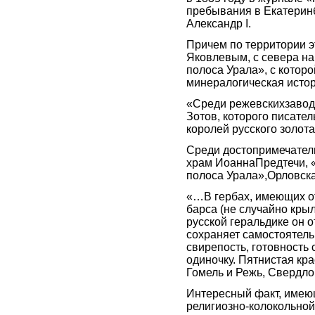
пребывания в Екатерин
Александр I.
Причем по территории э
Яковлевым, с севера на
полоса Урала», с котор
минералогическая истор
«Среди режевскихзавод
Зотов, которого писате
королей русского золот
Среди достопримечател
храм ИоаннаПредтечи, 
полоса Урала»,Орловская
«…В гербах, имеющих о
барса (не случайно крыл
русской геральдике он о
сохраняет самостоятель
свирепость, готовность
одиночку. Пятнистая кра
Гомель и Режь, Свердло
Интересный факт, имею
религиозно-колокольной