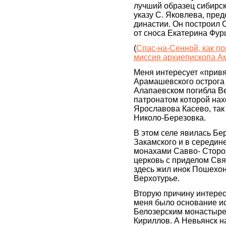
лучший образец сибирск
указу С. Яковлева, пре
династии. Он построил 
от сноса Екатерина Фур
(
Спас-на-Сенной, как п
миссия архиепископа А
Меня интересует «привя
Арамашевского острога 
Алапаевском погибла Ве
патронатом которой нах
Ярославова Касево, так 
Николо-Березовка.
В этом селе явилась Бе
Закамского и в середин
монахами Савво- Сторо
церковь с приделом Свя
здесь жил инок Пошехон
Верхотурье.
Вторую причину интерес
меня было основание ис
Белозерским монастырем
Кириллов. А Невьянск н