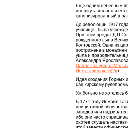
Ещё одним небесным по
института является его 
канонизированный в ран
До революции 1917 год
училище,. была учрежде
При этом предок Д.П.Со
рожденного сына Велико
Колтовской. Одна из цар
пострижена в монахини 
ушла и прародительниц
Александра Ярославова 
Павле I защищал Мальти
Иерусалимского)?»
).
Идея создания Горных и
башкирскому рудопромы
Уж больно не хотелось 
В 1771 году Исмаил Тас
инициативой об учрежд
заводов или надзирател
ибо они часто спрашива
охотее слушать наставле
чтоб завести офицерскую