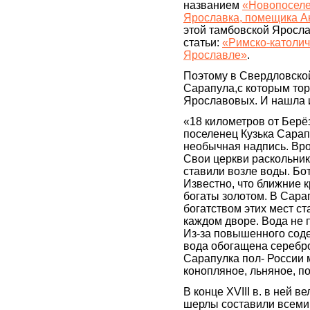
названием
«Новопоселе
Ярославка, помещика 
этой тамбовской Ярослав
статьи:
«Римско-католич
Ярославле»
.
Поэтому в Свердловско
Сарапула,с которым тор
Ярославовых. И нашла и
«18 километров от Берё
поселенец Кузька Сарап
необычная надпись. Вро
Свои церкви раскольник
ставили возле воды. Бо
Известно, что ближние к
богаты золотом. В Сара
богатством этих мест ста
каждом дворе. Вода не п
Из-за повышенного сод
вода обогащена серебр
Сарапулка пол- России 
конопляное, льняное, п
В конце XVIII в. в ней 
шерлы составили всеми