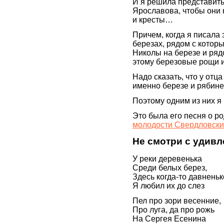
И я решила представить
Ярославова, чтобы они 
и кресты…
Причем, когда я писала 
березах, рядом с котор
Николы на березе и ряд
этому березовые рощи 
Надо сказать, что у от
именно березе и рябин
Поэтому одним из них я
Это была его песня о р
молодости Свердловски
Не смотри с удив
У реки деревенька
Среди белых берез,
Здесь когда-то давненьк
Я любил их до слез
Пел про зори весенние,
Про луга, да про рожь
На Сергея Есенина