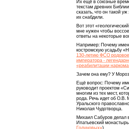
Их ещё в союзные време
текстам древних Библии
сказать, что он такой у
их снабдили.
Вот этот «геологический
мне нужен чтобы воссое
ответы на некоторые во
Например: Почему имен
костромскую усадьбу «
130-летию ФСО родовое
императора - легендарн
«реабилитации нарком
Зачем она ему? У Моро
Ещё вопрос: Почему им
руководит проектом «Си
многим из тех мест, кот
рода. Речь идет об О.В
Уральского православно
Николая Чудотворца.
Михаил Сабуров делал в
Ипатьевский монастырь
Годуновых»
)