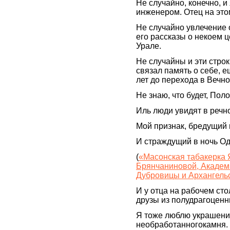
Не случайно, конечно, и
инженером. Отец на это
Не случайно увлечение
его рассказы о некоем 
Урале.
Не случайны и эти строк
связал память о себе, ещё
лет до перехода в Вечно
Не знаю, что будет, По
Иль люди увидят в речн
Мой признак, бредущий 
И страждущий в ночь О
(
«Масонская табакерка 
Брянчаниновой, Академи
Дубровицы и Архангельс
И у отца на рабочем сто
друзы из полудрагоценн
Я тоже люблю украшени
необработанногокамня.