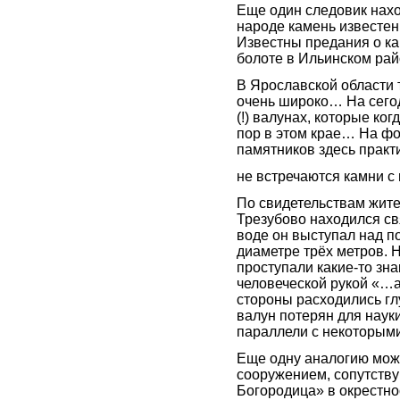
Еще один следовик нахо
народе камень известе
Известны предания о к
болоте в Ильинском рай
В Ярославской области
очень широко… На сего
(!) валунах, которые ко
пор в этом крае… На ф
памятников здесь практ
не встречаются камни с
По свидетельствам жител
Трезубово находился св
воде он выступал над п
диаметре трёх метров. 
проступали какие-то зна
человеческой рукой «…а 
стороны расходились глу
валун потерян для науки
параллели с некоторым
Еще одну аналогию мож
сооружением, сопутств
Богородица» в окрестно