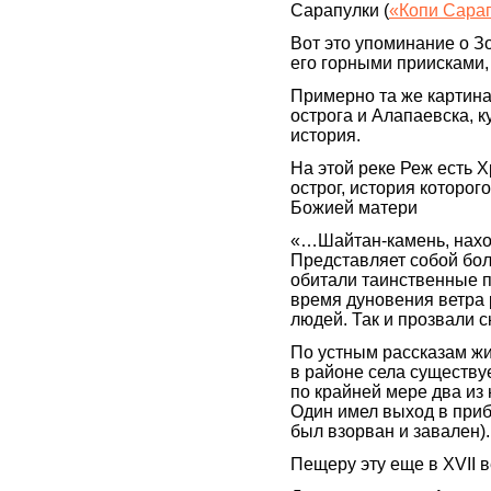
Сарапулки (
«Копи Сара
Вот это упоминание о З
его горными приисками,
Примерно та же картина
острога и Алапаевска, 
история.
На этой реке Реж есть 
острог, история которог
Божией матери
«…Шайтан-камень, нахо
Представляет собой бол
обитали таинственные п
время дуновения ветра 
людей. Так и прозвали с
По устным рассказам ж
в районе села существуе
по крайней мере два из 
Один имел выход в приб
был взорван и завален).
Пещеру эту еще в XVII 