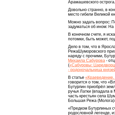
Арамашевского острога
Довольно странно, в конт
место гибели Великой к
Можно задать вопрос: П
задуматься об ином: На 
В конечном счете, я ис
потомки, быть может, п
Дело в том, что в Ярос
РежаШуморовского прих
наряду с прочими, Буту
Михаила Сабурова
- от
(
«Сабуровы: Царедворцы
- родоночальница княз
В статье
«Краеведение.
говорится о том, что «
Бутурлин приобрёл земл
ручья Латки (впадала в 
часть крестьян села Шу
Большая Режа (Молога)
«Предком Бутурлиных с
родословной легенде, из