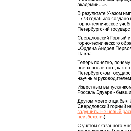
академии…».
В результате Указом им
1773 годабыло создано 
горно-техническое учеб
Петербургский государс
Свердловский Горный ин
горно-технического обр
«Ордена Андрея Первоз
Павла…
Теперь понятно, почему
вверх после того, как о
Петербургском государс
научным руководителем
Известным выпускником 
Россель Эдуард - бывши
Другом моего отца был 
Свердловский горный ин
задушить. Ее новый ра
неизбежен»
)
С учетом сказанного мн
моего диплома Горного 