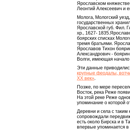
Ярославском княжестве 
Леонтий Алексеевич и е
Молога, Мологский уезд
государственных храни
Ярославской губ. Фил. ГА
хр., 1627- 1835.Ярослав
боярских списках Мологс
тремя братьями. Яросл
Ярославов Тихон бояри
Александрович - боярин,
Волги, имеющая начало 
Эти данные приводилис
крупные феодалы, вотч
XX век»
.
Позже, по мере пересел
Восток, река Реже появ
На этой реке Реже одно
упоминание о которой от
Деревни и села с таким
сопровождали передвиж
есть около Бирска и в 
впервые упоминается в 