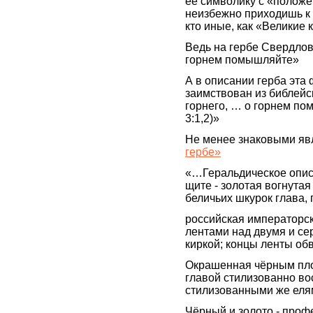
её символику с «положе
неизбежно приходишь к 
кто иные, как «Велики
Ведь на гербе Свердлов
горнем помышляйте»
А в описании герба эта
заимствован из библейс
горнего, … о горнем по
3:1,2)»
Не менее знаковыми я
гербе»
«…Геральдическое описа
щите - золотая вогнута
беличьих шкурок глава, 
российская императорск
лентами над двумя и с
киркой; концы ленты об
Окрашенная чёрным пло
главой стилизованно во
стилизованными же елям
Чёрный и золото - проф