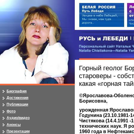
РУСЬ и ЛЕБЕДИ | RUSI — LEB
Персональный сайт Натальи Чистя
Natalia Chistiakova—Natalia Yarosla
Горный геолог Бо
староверы - собс
какая «горная та
Биография
©Ярославова-Оболенс
Достижения
Борисовна,
Публикации
урожденная Ярославова
Фото
Годунина (23.10.1981-14
Аудио/видео
Чистякова (14.4.1991 -1
Анонсы
технических наук. Я р
1960 года в Нефтекам
Презентации