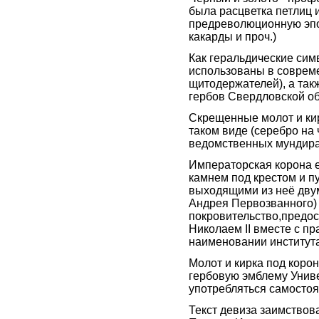
была расцветка петлиц 
предреволюционную эпох
какарды и проч.)
Как геральдические сим
использованы в соврем
щитодержателей), а так
гербов Свердловской об
Скрещенные молот и кир
таком виде (серебро на
ведомственных мундирах
Императорская корона 
камнем под крестом и п
выходящими из неё дву
Андрея Первозванного) 
покровительство,предо
Николаем II вместе с п
наименовании института
Молот и кирка под коро
гербовую эмблему Униве
употребляться самостоят
Текст девиза заимствов