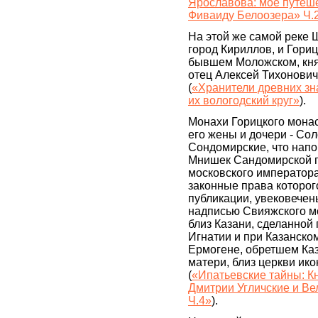
Ярославова: мое путеш
Фиваиду Белоозера» Ч.
На этой же самой реке Ш
город Кириллов, и Гори
бывшем Моложском, кня
отец Алексей Тихонови
(
«Хранители древних зн
их вологодский круг»
).
Монахи Горицкого мон
его жены и дочери - Сол
Сондомирские, что нап
Мнишек Сандомирской ге
московского император
законные права которого
публикации, увековече
надписью Свияжского м
близ Казани, сделанной
Игнатии и при Казанско
Ермогене, обретшем Ка
матери, близ церкви ик
(
«Ипатьевские тайны: К
Дмитрии Угличские и Ве
Ч.4»
).