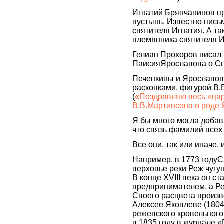
Игнатий Брянчанинов п
пустынь. Известно письм
святителя Игнатия. А т
племянника святителя Иг
Гелиан Прохоров писал
ПаисияЯрославова о С
Печенкины и Ярославов
раскопками, фигурой В.
(
«Поздравляю весь «ца
В.В.Мартинсона о роде
Я бы много могла добави
что связь фамилий всех
Все они, так или иначе,
Например, в 1773 годуС
верховье реки Реж чугу
В конце XVIII века он 
предпринимателем, а Р
Своего расцвета произв
Алексее Яковлеве (1804
режевского кровельного
в 1835 году в журнале «