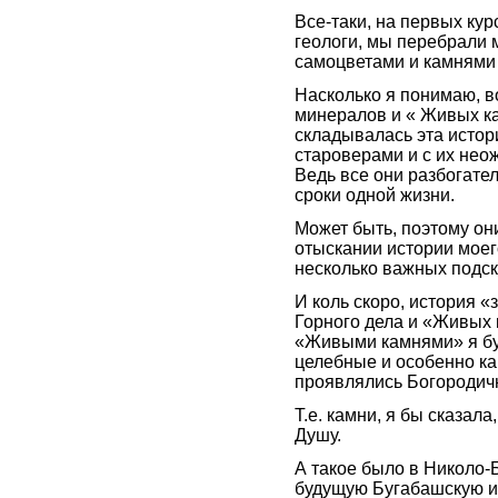
Все-таки, на первых кур
геологи, мы перебрали 
самоцветами и камнями 
Насколько я понимаю, во
минералов и « Живых ка
складывалась эта истори
староверами и с их нео
Ведь все они разбогате
сроки одной жизни.
Может быть, поэтому он
отыскании истории моег
несколько важных подск
И коль скоро, история «
Горного дела и «Живых 
«Живыми камнями» я бу
целебные и особенно ка
проявлялись Богородич
Т.е. камни, я бы сказал
Душу.
А такое было в Николо-Б
будущую Бугабашскую и