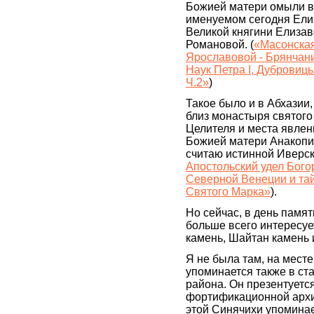
Божией матери омыли в 
именуемом сегодня Елиз
Великой княгини Елиза
Романовой. (
«Масонская
Ярославовой - Брянчан
Наук Петра I, Дубровицы
Ч.2»
)
Такое было и в Абхазии
близ монастыря святог
Целителя и места явлен
Божией матери Анакопи
считаю истинной Иверск
Апостольский удел Бог
Северной Венеции и та
Святого Марка»
).
Но сейчас, в день памят
больше всего интересуе
камень, Шайтан камень 
Я не была там, на мест
упоминается также в ст
района. Он презентуетс
фортификационной архи
этой Синячихи упомина