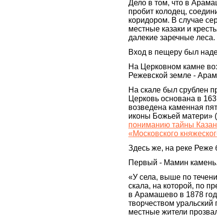
Дело в том, что в Арама
пробит колодец, соеди
коридором. В случае се
местные казаки и крест
далекие заречные леса.
Вход в пещеру был над
На Церковном камне воз
Режевской земле - Арам
На скале был срублен п
Церковь основана в 163
возведена каменная пят
иконы Божьей матери» (
пониманию тайны Казанс
«Московского княжеско
Здесь же, на реке Реже
Первый - Мамин камень
«У села, выше по течен
скала, на которой, по п
в Арамашево в 1878 год
творчеством уральский 
местные жители прозвал