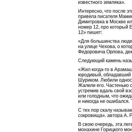
известного земляка».
Интересно, что после э
привела писателя Мамин
Димитровка в Москве ил
номер 12, про который 
12» пишет:
«Для большинства люде
на улице Чехова, о кото
Федоровича Орлова, дек
Следующий камень назыв
«Жил когда-то в Арама
юродивый, обладавший 
Шуриком. Любили односе
Жалели его. Частенько с
устремив вдаль свой взо
или голодным, что ожид
и никогда не ошибался. 
С тех пор скалу называ
сокровища». автора А. 
В свою очередь, эта ле
монахине Горицкого мон