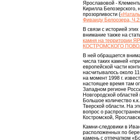
Ярославовой - Клементь
Кирилла Белозерского, 
прозорливости (
«Наталь
Фиваиду Белоозера, Ч.2
В связи с историей эти
внимание также на стат
камня на территории
КОСТРОМСКОГО ПОВ
В ней обращается вним
числа таких камней «пр
европейской части конти
насчитывалось около 11
на момент 1998 г. извес
настоящее время там оп
Западном регионе Росси
Новгородской областей 
Большое количество к.к
Тверской области. На э
вопрос о распространенн
Костромской, Ярославск
Камни-следовики в Иван
расположенных по берегу
камень с отпечатком «Б