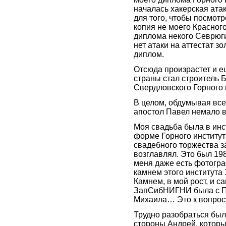
началась хакерская ата
для того, чтобы посмот
копия не моего Красног
диплома некого Севрюги
нет атаки на аттестат з
диплом.
Отсюда произрастет и е
страны стал строитель 
Свердловского Горного 
В целом, обдумывая все 
апостол Павел немало в
Моя свадьба была в инс
форме Горного института
свадебного торжества 
возглавлял. Это был 198
меня даже есть фотогр
камнем этого института
Камнем, в мой рост, и с
ЗапСибНИГНИ была с Па
Михаила… Это к вопрос
Трудно разобраться был
стороны Андрей, которы