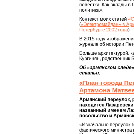
повестки. Как вклады в
политика».
Контекст моих статей
«С
(
«Электромайдан» в Арм
Петербурге 2002 года
)
В 2015 году изображени
журнале об истории Пет
Больше архитектурой, ка
Кургинян, родственник 
Об «армянском следе
статьи:
«План города Пе
Артамона Матве
Армянский переулок, 
находится Лазаревски
названный именем Лаз
посольство и Армянск
«Изначально переулок 
фактического министра