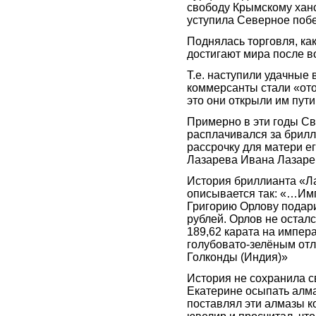
свободу Крымскому ханс
уступила Северное поб
Поднялась торговля, как
достигают мира после в
Т.е. наступили удачные 
коммерсанты стали «ото
это они открыли им пути
Примерно в эти годы Св
расплачивался за брилл
рассрочку для матери ег
Лазарева Ивана Лазаре
История бриллианта «Ла
описывается так: «…Им
Григорию Орлову подар
рублей. Орлов не осталс
189,62 карата на импера
голубовато-зелёным отл
Голконды (Индия)»
История не сохранила с
Екатерине осыпать алма
поставлял эти алмазы ко