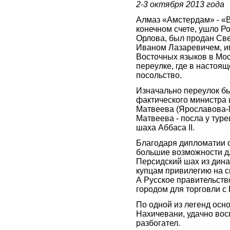
2-3 октября 2013 года
Алмаз «Амстердам» - «В
конечном счете, ушло Р
Орлова, был продан Св
Иваном Лазаревичем, им
Восточных языков в Мо
переулке, где в настоя
посольство.
Изначально переулок б
фактического министра
Матвеева (Ярославова-М
Матвеева - посла у туре
шаха Аббаса II.
Благодаря дипломатии 
большие возможности дл
Персидский шах из дина
купцам привилегию на с
А Русское правительств
городом для торговли с
По одной из легенд осн
Нахичевани, удачно вос
разбогател.