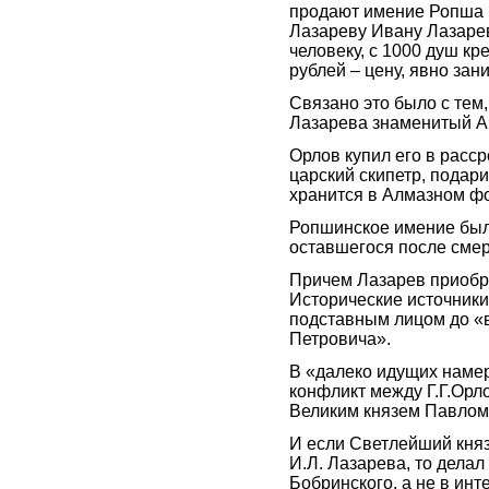
продают имение Ропша 
Лазареву Ивану Лазарев
человеку, с 1000 душ кр
рублей – цену, явно за
Связано это было с тем,
Лазарева знаменитый А
Орлов купил его в расср
царский скипетр, подар
хранится в Алмазном фо
Ропшинское имение было
оставшегося после смер
Причем Лазарев приобр
Исторические источники
подставным лицом до «в
Петровича».
В «далеко идущих наме
конфликт между Г.Г.Орло
Великим князем Павлом
И если Светлейший князь
И.Л. Лазарева, то делал
Бобринского, а не в инт