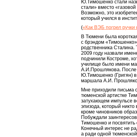
Ю.Тимошенко стали наз
стали» вместо «газовой
Возможно, это изобрете
который учился в инсти
(
«Как ВЭБ погрел ручки 
В Тюмени была коротка
с брэндом «Тимошенко»
родственника Сталина.
2009 году назвали имен
подчинили Костроме, хот
училище было имени м
А.И.Прошлякова. После 
Ю.Тимошенко (Григян) в
маршала А.И. Прошляко
Мне приходили письма 
тюменской артистке Ти
затухающем импульсе во
эпизода, который никто
кроме чиновников образ
Побуждали заинтересова
Тимошенко и посвятить 
Конечный интерес не ра
а ради одной тюменско