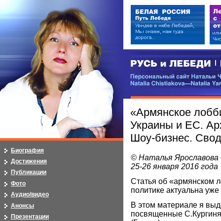
РУСЬ и ЛЕБЕДИ | RUSI — LEB
Персональный сайт Натальи Чистя
Natalia Chistiakova—Natalia Yarosla
«Армянское лобби
Украины и ЕС. Ар
Шоу-бизнес. Сво
Биография
© Наталья Ярославова 
Достижения
25-26 января 2016 года
Публикации
Статья об «армянском л
Фото
политике актуальна уже 
Аудио/видео
В этом материале я выд
Анонсы
посвященные С.Кургин
Презентации