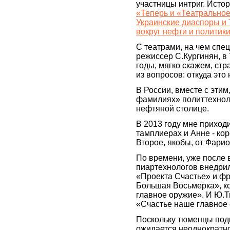
участницы интриг. Истор
«Теперь и «Театральное
Украинские диаспоры и
вокруг нефти и политик
С театрами, на чем спе
режиссер С.Кургинян, в
годы, мягко скажем, стр
из вопросов: откуда это
В России, вместе с этим
фамилиях» политтехноло
нефтяной столице.
В 2013 году мне приход
тамплиерах и Анне - ко
Второе, якобы, от Фарио
По времени, уже после 
пиартехнологов внедрил
«Проекта Счастье» и фр
Большая Восьмерка», ко
главное оружие». И Ю.
«Счастье наше главное
Поскольку тюменцы под
ожидается неоднократно