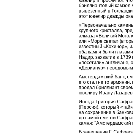
ювелир и просчитал, чт
бриллиантовый камзол 
вывезенный в Голландию
этот ювелир дважды ока
«Первоначально камень
крупного кристалла, пр
алмаза «Великий Могол»
или «Море света» (втор
известный «Кохинор», и
оба камня были глазами
Надир, захватив в 1739 
«посетили» англичане, 
«Дерианур» неведомыми 
Амстердамский банк, см
его стал не то армянин,
продал бриллиант своем
ювелиру Ивану Лазарев
Иногда Григория Сафра
(Персия), который «тайк
на сохранение в банков
до самой смерти Сафрас
камня: "Амстердамский 
В завещании Г. Сафраса