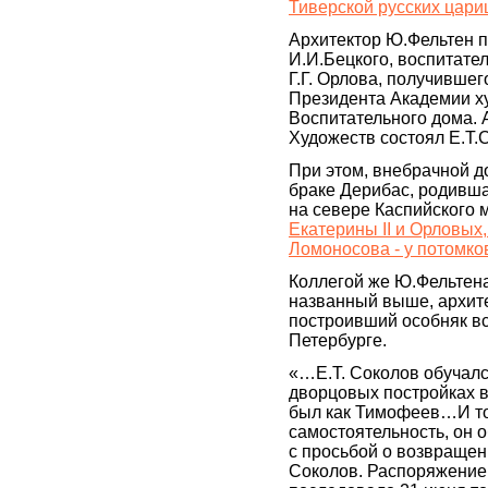
Тиверской русских цари
Архитектор Ю.Фельтен п
И.И.Бецкого, воспитател
Г.Г. Орлова, получившег
Президента Академии ху
Воспитательного дома. 
Художеств состоял Е.Т.
При этом, внебрачной д
браке Дерибас, родивша
на севере Каспийского м
Екатерины II и Орловых,
Ломоносова - у потомко
Коллегой же Ю.Фельтена
названный выше, архит
построивший особняк вс
Петербурге.
«…Е.Т. Соколов обучалс
дворцовых постройках 
был как Тимофеев…И тол
самостоятельность, он 
с просьбой о возвращен
Соколов. Распоряжение