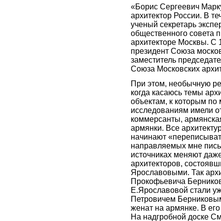
«Борис Сергеевич Марк
архитектор России. В те
ученый секретарь экспе
общественного совета 
архитекторе Москвы. С 
президент Союза москов
заместитель председате
Союза Московских архит
При этом, необычную р
когда касаюсь темы арх
объектам, к которым по
исследованиям имели о
коммерсанты, армянска
армянки. Все архитект
начинают «переписывать
направляемых мне письм
источниках меняют даже
архитекторов, состоявш
Ярославовыми. Так арх
Прокофьевича Берников
Е.Ярославовой стали у
Петровичем Берниковым
женат на армянке. В его
На надгробной доске С