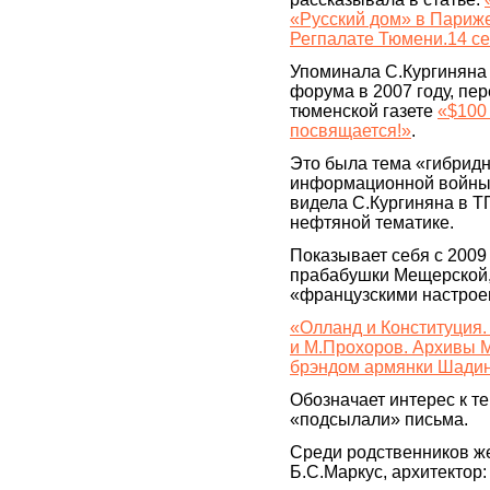
«Русский дом» в Париже
Регпалате Тюмени.14 с
Упоминала С.Кургиняна 
форума в 2007 году, пе
тюменской газете
«$100
посвящается!»
.
Это была тема «гибридн
информационной войны».
видела С.Кургиняна в 
нефтяной тематике.
Показывает себя с 2009
прабабушки Мещерской, 
«французскими настрое
«Олланд и Конституция.
и М.Прохоров. Архивы 
брэндом армянки Шади
Обозначает интерес к т
«подсылали» письма.
Среди родственников ж
Б.С.Маркус, архитектор: