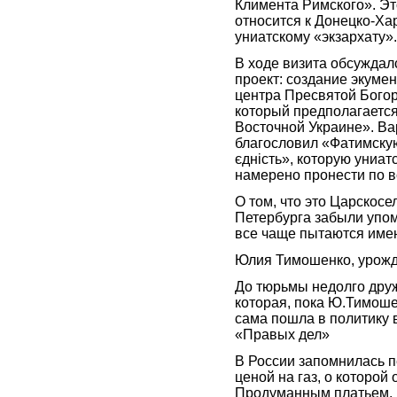
Климента Римского». Эт
относится к Донецко-Ха
униатскому «экзархату».
В ходе визита обсуждал
проект: создание экуме
центра Пресвятой Бого
который предполагается
Восточной Украине». Ва
благословил «Фатимску
єдність», которую униат
намерено пронести по в
О том, что это Царскосе
Петербурга забыли упом
все чаще пытаются име
Юлия Тимошенко, урожд
До тюрьмы недолго друж
которая, пока Ю.Тимоше
сама пошла в политику 
«Правых дел»
В России запомнилась п
ценой на газ, о которой
Продуманным платьем.