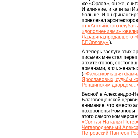
же «Орлов», он же, счит
И влияние, и капитал И
больше. И он финансиро
привлекал архитекторов
от «Английского клуба»
«дополнениями» ювели
Лазаряна,продавшего «
Г.Г.Орлову»
).
А теперь заслуги этих ар
письмах мне стал переп
архитекторов, состоявш
армянами, в т.ч. женаты
(
«Фальсификация фамил
Ярославовых, судьбы к
Ропшинским дворцом…
Весной в Александро-Не
Благовещенской церкви
внимание, что вместо а
похоронены Романовы, 
этого самого коммерсант
«Святая Наталья Петерб
Четверодневный Алекса
Петровский Пантеон Р