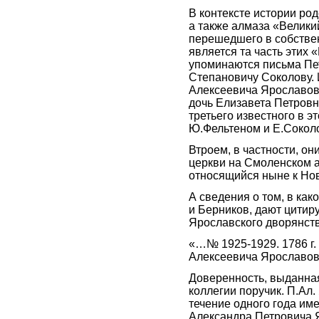
В контексте истории ро
а также алмаза «Велики
перешедшего в собстве
является та часть этих 
упоминаются письма Пе
Степановичу Соколову. И
Алексеевича Ярославов
дочь Елизавета Петровн
третьего известного в э
Ю.Фельтеном и Е.Сокол
Втроем, в частности, о
церкви на Смоленском 
относящийся ныне к Нов
А сведения о том, в ка
и Берников, дают цити
Ярославского дворянства
«…№ 1925-1929. 1786 г. 
Алексеевича Ярославов
Доверенность, выданна
коллегии поручик. П.Ал.
течение одного года им
Александра Петровича Я