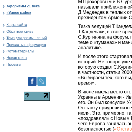
М.Прохоровым и В.Сурк
Афоризмы 21 века
называли приближенной 
Д.Медведев в теплых о
«Умное кафе»
президентом Армении 
Карта сайта
Тезка ведущей Т.Кандел
Т.Канделаки, в свое вре
Обратная связь
С.Кургиняна на форум, 
Тема для размышлений
теме о «туманах» и ман
Прислать информацию
аналитике.
Фотоматериалы
И после этого стартова
Новая книга
историй. Не говоря уже
Проекты
которую создал С.Курги
в частности, статьи 2000
«Выбираем тех, кого вы
время».
В июле имела место отс
Украины в Армении - Ив
его. Он был консулом У
Отставку приурочили к 
июля. Это, примерно, та
«поздравлял» с Новым 
чего Европа занялась э
безопасностью (
«Отстав