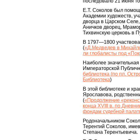
последовало 21 июня то
Е.Т. Соколов был помощ
Академии художеств, уч
дворца в Царском Селе,
Аничков дворец, Мрамо
Тихвинскую церковь в П
В 1797—1800 участвова
(
«Д.Медведев в Михайло
ли глобалисты под «По
Наиболее значительная 
Императорской Публичн
библиотека (по пл. Остр
Библиотека
)
В этой библиотеке и хр
Ярославова, родственни
(
«Продолжение «реконст
конца XVIII в. по Дневн
фондам судебной пала
Родоначальником Сокол
Терентий Соколов, име
Степана Терентьевича.