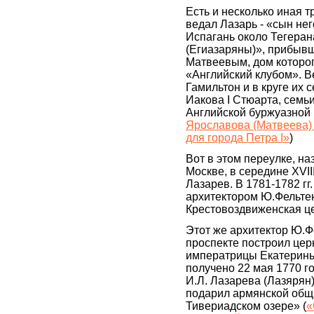
Есть и несколько иная т
ведал Лазарь - «сын не
Испагань около Тегеран
(Егиазаряны)», прибыв
Матвеевым, дом которог
«Английский клубом». 
Гамильтон и в круге их
Иакова I Стюарта, семь
Английской буржуазной
Ярославова (Матвеева)
для города Петра I»
)
Вот в этом переулке, н
Москве, в середине XVII
Лазарев. В 1781-1782 гг
архитектором Ю.Фельте
Крестовоздвиженская це
Этот же архитектор Ю.Ф
проспекте построил цер
императрицы Екатерины 
получено 22 мая 1770 г
И.Л. Лазарева (Лазярян)
подарил армянской общи
Тивериадском озере» (
«