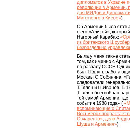
дипломатов в Украине 
революции в Армении, 
дня МИДов и Дипломати
Минэнерго в Киеве»
).
Об Армении была статья,
с его «Алисой», которы
Нагорный Карабах:
«Орб
из британского Шрусбер
безраздельно управляю
Была у меня также стат
том, как именно с Арме
по развалу СССР. Одним
был Т.Гдлян, работающи
Москвы С.Собянина. «Ге
следователи генеральн
Т.Гдлян и Н.Иванов. В 1
Т.Гдлян был избран нар
той самой Армении, где
события 1988 года» (
«М
вспоминающие о Спитаке
Восьмерок прорастает в
Овчаренко», дело Андро
Шуша и Армения»
).