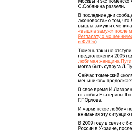
Москвы и экс тюменског
С.Собянина развели.
В последние дни сообщ
лженовости» о том, что
вышла замуж и сменила
«вышла замуж» после м
Регпалату о мошенничес
и ФИО»
).
Тюмень так и не отступи
предположения 2005 го
любимая женщина Пути
могла быть супруга Л.Пу
Сейчас тюменский «кол
меньшиков» продолжает
В свое время И.Лазарян
от любви Екатерины II и
Г.Г.Орлова.
И «армянское лобби» не
внимания эту ситуацию 
В 2009 году в связи с б
России в Украине, после