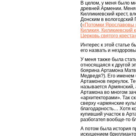
В целом, у меня было м
древней Армении. Меня
Килликиевский крест, 
Донским в вологодский
(
«Потомки Ярославовы и
Киликия, Киликиевский к
Церковь святого креста
Интерес к этой статье 
его назвать и нездоров
У меня также была стат
относящаяся к другой эп
боярина Артамона Матв
Медведя?). Его именем
Артамонов переулок. Те
называется Армянский,
Артамона во многом за
«архитекторами». Так с
сверху «армянские куль
благодарность… Хотя к
купивший участок в Арт
разбогател вообще-то б
А потом была история п
искушением бриллианто