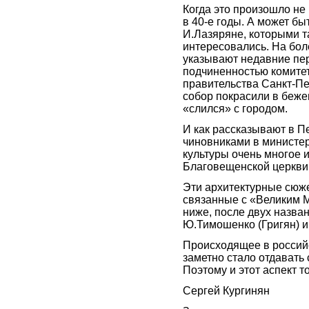
Когда это произошло не
в 40-е годы. А может бы
И.Лазяряне, которыми т
интересовались. На бол
указывают недавние пе
подчиненностью комите
правительства Санкт-Пе
собор покрасили в бежев
«слился» с городом.
И как рассказывают в П
чиновниками в министер
культуры очень многое 
Благовещенской церкви
Эти архитектурные сюж
связанные с «Великим 
ниже, после двух назва
Ю.Тимошенко (Григян) и
Происходящее в россий
заметно стало отдавать
Поэтому и этот аспект т
Сергей Кургинян