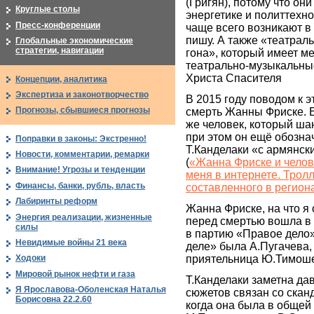
(Григян), потому что они
Круглые столы
энергетике и политтехн
Пресс-конференции
чаще всего возникают в к
пишу. А также «театрал
Глобальные экономические
стратегии, навигации
гона», который имеет ме
театрально-музыкальны
Христа Спасителя
Концепции, аналитика
Экспертиза и законотворчество
В 2015 году поводом к 
Прогнозы, сбывшиеся прогнозы
смерть Жанны Фриске. 
же человек, который ша
при этом он ещё обозна
Поправки в законы: Экстренно!
Т.Канделаки «с армянск
Новости, комментарии, ремарки
(
«Жанна Фриске и чело
Внимание! Угрозы и тенденции
меня в интернете. Трол
Финансы, банки, рубль, власть
составленного в регион
Лабиринты реформ
Жанна Фриске, на что я
Энергия реализации, жизненные
перед смертью вошла в п
силы
в партию «Правое дело
Невидимые войны 21 века
деле» была А.Пугачева,
приятельница Ю.Тимоше
Ходоки
Мировой рынок нефти и газа
Т.Канделаки заметна да
Я Ярославова-Оболенская Наталья
сюжетов связан со скан
Борисовна 22.2.60
когда она была в общей