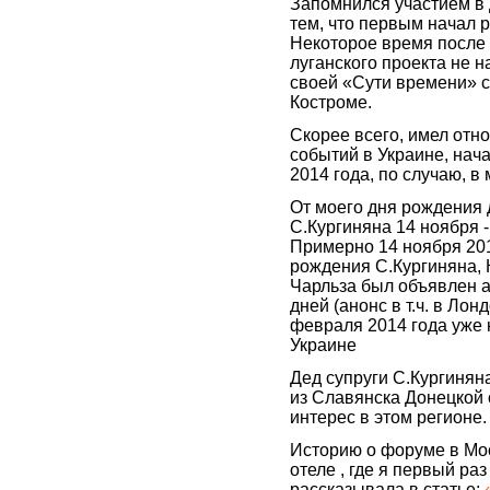
Запомнился участием в 
тем, что первым начал 
Некоторое время после 
луганского проекта не н
своей «Сути времени» 
Костроме.
Скорее всего, имел отн
событий в Украине, на
2014 года, по случаю, в
От моего дня рождения 
С.Кургиняна 14 ноября -
Примерно 14 ноября 201
рождения С.Кургиняна, 
Чарльза был объявлен а
дней (анонс в т.ч. в Лон
февраля 2014 года уже 
Украине
Дед супруги С.Кургинян
из Славянска Донецкой 
интерес в этом регионе.
Историю о форуме в Мо
отеле , где я первый ра
рассказывала в статье: