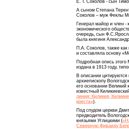
Е. Т. Соколов - сын Ти
А сыном Степана Терен
Соколов – муж Феклы М
Генерал майор и член -
экономического общест
очередь, сын Ф.С.Яросл
была княгиня Александ
П.А. Соколов, также как
и составляла основу «М
Подробная опись этого
издана в 1913 году, ти
В описании цитируются 
архиепископу Вологодск
его основании Великий 
известный Киликиевский
линия: Киликия, Киликие
креста»
).
Под спудом церкви Дми
предводитель Вологодск
князьями Углицкими (
«Н
Северную Фиваиду Бел