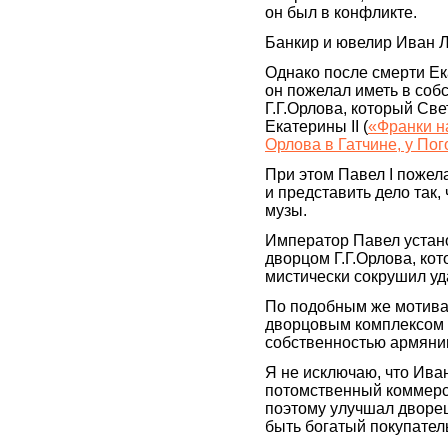
он был в конфликте.
Банкир и ювелир Иван Л
Однако после смерти Ека
он пожелал иметь в соб
Г.Г.Орлова, который Све
Екатерины II (
«Франки н
Орлова в Гатчине, у Пог
При этом Павел I пожел
и представить дело так,
музы.
Император Павел устан
дворцом Г.Г.Орлова, кот
мистически сокрушил уд
По подобным же мотивам
дворцовым комплексом в
собственностью армяни
Я не исключаю, что Ива
потомственный коммерса
поэтому улучшал дворец
быть богатый покупател