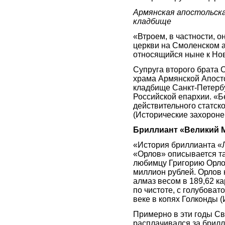
Армянская апостольска
кладбище
«Втроем, в частности, 
церкви на Смоленском 
относящийся ныне к Нов
Супруга второго брата 
храма Армянской Апост
кладбище Санкт-Петербу
Российской епархии. «Б
действительного статск
(Исторические захорон
Бриллиант «Великий 
«История бриллианта «Л
«Орлов» описывается т
любимцу Григорию Орло
миллион рублей. Орлов 
алмаз весом в 189,62 к
по чистоте, с голубова
веке в копях Голконды 
Примерно в эти годы Св
расплачивался за брилл