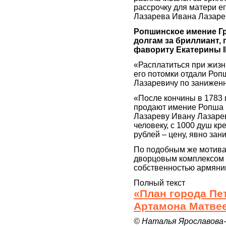
рассрочку для матери ег
Лазарева Ивана Лазаре
Ропшинское имение Гр
долгам за бриллиант
фавориту Екатерины II
«Расплатиться при жизни
его потомки отдали Роп
Лазаревичу по заниженн
«После кончины в 1783 г
продают имение Ропша 
Лазареву Ивану Лазарев
человеку, с 1000 душ кр
рублей – цену, явно за
По подобным же мотивам
дворцовым комплексом в
собственностью армяни
Полный текст
«План города Пе
Артамона Матве
© Наталья Ярославова