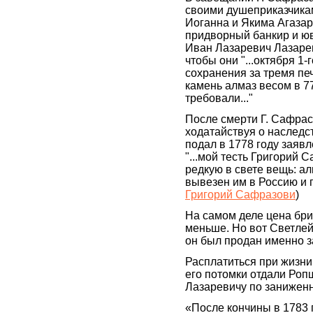
своими душеприказчика
Иоганна и Якима Агаза
придворный банкир и юв
Иван Лазаревич Лазарев
чтобы они "...октября 1
сохранения за тремя пе
камень алмаз весом в 7
требовали..."
После смерти Г. Сафрас
ходатайствуя о наследс
подал в 1778 году заявл
"...мой тесть Григорий 
редкую в свете вещь: а
вывезен им в Россию и п
Григорий Сафразови
)
На самом деле цена бр
меньше. Но вот Светле
он был продан именно з
Расплатиться при жизни 
его потомки отдали Роп
Лазаревичу по заниженн
«После кончины в 1783 г