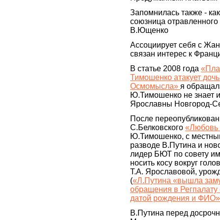
Запомнилась также - ка
союзница отравленного
В.Ющенко
Ассоциирует себя с Жан
связан интерес к Франц
В статье 2008 года
«Пла
Тимошенко атакует доч
Осмомысла»
я обращала
Ю.Тимошенко не знает 
Ярославны Новгород-Се
После переопубликован
С.Белковского
«Любовь
Ю.Тимошенко, с местны
разводе В.Путина и нов
лидер БЮТ по совету и
носить косу вокруг голо
Т.А. Ярославовой, урож
(
«Л.Путина «вышла зам
обращения в Регпалату
датой рождения и ФИО»
В.Путина перед досроч