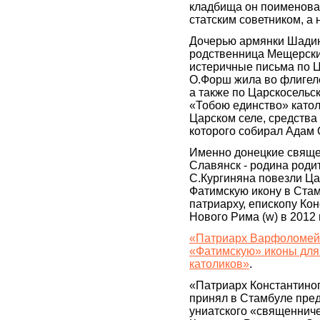
кладбища он поименова
статским советником, а 
Дочерью армянки Шади
родственница Мещерски
истеричные письма по Ц
О.Форш жила во флигел
а также по Царскосельс
«Тобою единство» катол
Царском селе, средства
которого собирал Адам
Именно донецкие священ
Славянск - родина роди
С.Кургиняна повезли Ц
Фатимскую икону в Стам
патриарху, епископу Ко
Нового Рима (w) в 2012 
«Патриарх Варфоломей
«Фатимскую» иконы для 
католиков»
.
«Патриарх Константин
принял в Стамбуле пре
униатского «священниче