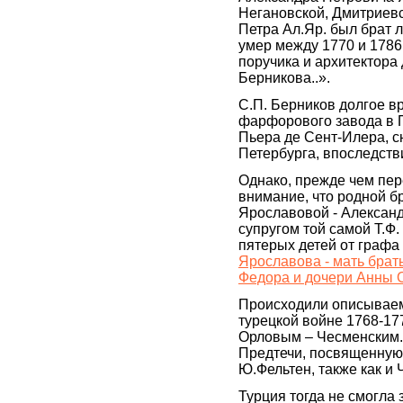
Негановской, Дмитриевско
Петра Ал.Яр. был брат л
умер между 1770 и 1786 
поручика и архитектора
Берникова..».
С.П. Берников долгое в
фарфорового завода в П
Пьера де Сент-Илера, 
Петербурга, впоследств
Однако, прежде чем пер
внимание, что родной б
Ярославовой - Алексан
супругом той самой Т.Ф
пятерых детей от графа 
Ярославова - мать брат
Федора и дочери Анны 
Происходили описываемы
турецкой войне 1768-177
Орловым – Чесменским.
Предтечи, посвященную 
Ю.Фельтен, также как и
Турция тогда не смогла 