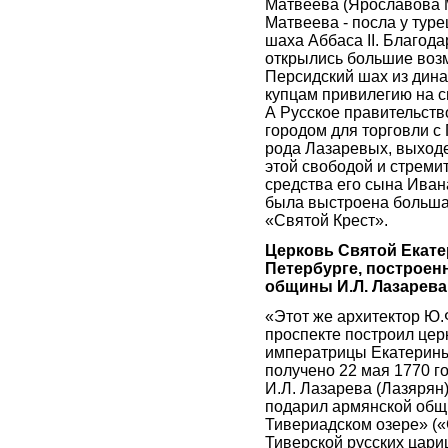
Матвеева (Ярославова М
Матвеева - посла у туре
шаха Аббаса II. Благод
открылись большие возм
Персидский шах из дина
купцам привилегию на с
А Русское правительств
городом для торговли с
рода Лазаревых, выходе
этой свободой и стремит
средства его сына Ива
была выстроена больша
«Святой Крест».
Церковь Святой Екате
Петербурге, построен
общины И.Л. Лазарева
«Этот же архитектор Ю.
проспекте построил цер
императрицы Екатерины 
получено 22 мая 1770 г
И.Л. Лазарева (Лазярян)
подарил армянской общи
Тивериадском озере» (
Тиверской русских цари