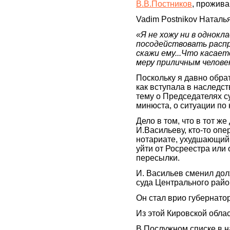
В.В.Постников
, прожив
Vadim Postnikov Наталь
«Я не хожу ни в однокла
посодействовать распр
скажи ему...Что касае
меру приличным человек
Поскольку я давно обрат
как вступала в наследст
тему о Председателях с
минюста, о ситуации по
Дело в том, что в тот же
И.Васильеву, кто-то опе
нотариате, ухудшающий
уйти от Росреестра или 
пересылки.
И. Васильев сменил дол
суда Центрального рай
Он стал врио губернато
Из этой Кировской облас
В Послужном списке в 