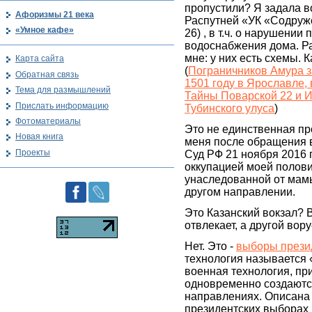
пропустили? Я задала в
Афоризмы 21 века
Распутней «УК «Содруж
«Умное кафе»
26) , в т.ч. о нарушении
водоснабжения дома. Р
мне: у них есть схемы. 
Карта сайта
(
Пограничников Амура з
Обратная связь
1501 году в Ярославле,
Тема для размышлений
Тайны Поварской 22 и 
Прислать информацию
Тубинского улуса
)
Фотоматериалы
Это не единственная пр
Новая книга
меня после обращения 
Проекты
Суд РФ 21 ноября 2016 
оккупацией моей полов
унаследованной от мамы
другом направлении.
Это Казанский вокзал? 
отвлекает, а другой вору
Нет. Это -
выборы прези
технология называется 
военная технология, пр
одновременно создаютс
направлениях. Описана 
президентских выборах