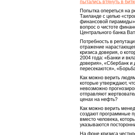
пытались втянуть в бит
Попытка опереться на 
Таиланде с целью «стро
финансовой пирамиды» -
вопрос о чистоте финан
Центрального банка Ват
Потребность в репутаци
отражение нарастающег
кризиса доверия, о кото
2004 года: «Банки и вкл
доверия», «Сбербанк и 
пересекаются», «Борьба
Как можно верить людя
которые утверждают, чт
невозможно прогнозиров
отправляют жертвовате
ценах на нефть?
Как можно верить мене
создают программные пр
вместо человека, которы
указываются посторонн
На фоне кризиса честно