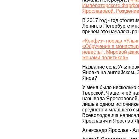
Императорского фарфор
Ярославовой. Рождение
В 2017 год - год столет
Ленин, в Петербурге мн
причем это началось ран
«Конфуз» поезда «Ульян
«Обручение в монастыре
невесты". Мировой ажио
женами политиков»
.
Название села Ульяновк
Яновка на английском. 
Янов?
У меня было несколько 
Тверской. Чаще, я её н
называла Ярославовой, 
лишь в одном источнике,
среднего и младшего сы
Всеволодовича написали
Ярославич и Ярослав Я
Александр Ярослав - Ал