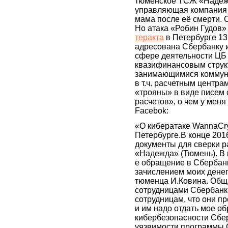
тюменское ТСЖ «Надежд
управляющая компания 
мама после её смерти. 
Но атака «Робин Гудов»
теракта
в Петербурге 13
адресована Сбербанку и
сфере деятельности ЦБ 
квазифинансовым струк
занимающимися коммун
в т.ч. расчетным центра
«трояны» в виде писем 
расчетов», о чем у мен
Facebok:
«О кибератаке WannaCry 
Петербурге.В конце 2016
документы для сверки 
«Надежда» (Тюмень). В 
е обращение в Сбербанк
зачислением моих денег
тюменца И.Ковина. Общ
сотрудницами Сбербанк
сотрудницам, что они 
и им надо отдать мое о
кибербезопасности Сбер
уязвимости программы 