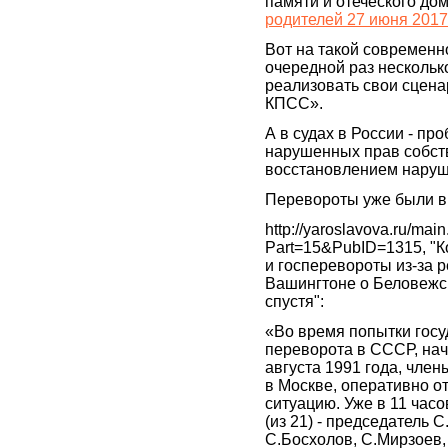
памяти и отеческого дом
родителей 27 июня 2017
Вот на такой современн
очередной раз нескольк
реализовать свои сцен
КПСС».
А в судах в России - пр
нарушенных прав собст
восстановлением наруш
Перевороты уже были в
http://yaroslavova.ru/mai
Part=15&PubID=1315, "
и госперевороты из-за р
Вашингтоне о Беловежс
спустя":
«Во время попытки госу
переворота в СССР, на
августа 1991 года, чле
в Москве, оперативно о
ситуацию. Уже в 11 часо
(из 21) - председатель С
С.Босхолов, С.Мирзоев,