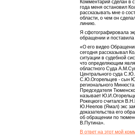
Комментарий сделан в св
года меня остановил Ко
рассказывать мне о сос
области, о чем он сдел
линию.
Я сфотографировала экр
обращении и поставила
«О его видео Обращении
сегодня рассказывал Ко
ситуации в судебной си
что определяющим явля
областного Суда А.М.С
Центрального суда С.Ю.О
С.Ю.Огорельцев - сын Ю
регионального Минюста 
Председателя Тюменског
называет Ю.И.Огорельц
Рокецкого считался В.Н.
Ю.Неелов (Ямал) экс за
доказательства его обр
об обращении по тюменс
В.Путина».
В ответ на этот мой к