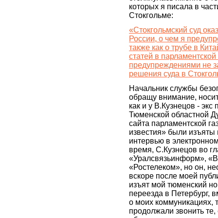
которых я писала в част
Стокгольме:
«Стокгольмский суд ок
России, о чем я предупр
также как о трубе в Кит
статей в парламентской 
предупреждениями не з
решения суда в Стокго
Начальник службы безо
обращу внимание, носи
как и у В.Кузнецов - экс
Тюменской областной Ду
сайта парламентской г
известия» были изъяты 
интервью в электронном
время, С.Кузнецов во г
«Уралсвязьинформ», «В
«Ростелеком», но он, н
вскоре после моей публи
изъят мой тюменский но
переезда в Петербург, 
о моих коммуникациях, т
продолжали звонить те, 