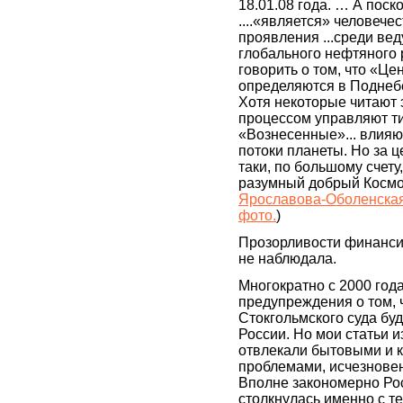
18.01.08 года. … А поск
....«является» человече
проявления ...среди ве
глобального нефтяного 
говорить о том, что «Це
определяются в Поднебе
Хотя некоторые читают э
процессом управляют т
«Вознесенные»... влия
потоки планеты. Но за ц
таки, по большому счету
разумный добрый Космо
Ярославова-Оболенская
фото.
)
Прозорливости финансис
не наблюдала.
Многократно с 2000 год
предупреждения о том, 
Стокгольмского суда бу
России. Но мои статьи 
отвлекали бытовыми и
проблемами, исчезновени
Вполне закономерно Рос
столкнулась именно с т