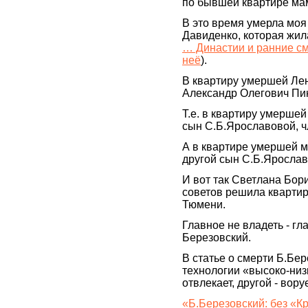
по бывшей квартире мам
В это время умерла моя
Давиденко, которая жил
… Династии и ранние с
неё
).
В квартиру умершей Ле
Александр Олегович Пин
Т.е. в квартиру умерше
сын С.Б.Ярославовой, 
А в квартире умершей 
другой сын С.Б.Ярославо
И вот так Светлана Бо
советов решила кварти
Тюмени.
Главное не владеть - гл
Березовский.
В статье о смерти Б.Бер
технологии «высоко-низк
отвлекает, другой - воруе
«Б.Березовский: без «К