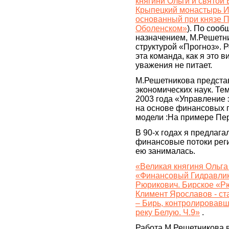
княгини Ольги и святой
Крыпецкий монастырь И
основанный при князе 
Оболенском»
). По сооб
назначением, М.Решетни
структурой «Прогноз». 
эта команда, как я это в
уважения не питает.
М.Решетникова предста
экономических наук. Те
2003 года «Управление 
на основе финансовых 
модели :На примере Пе
В 90-х годах я предлаг
финансовые потоки реги
ею занималась.
«Великая княгиня Ольга
«Финансовый Гидравлик
Рюрикович. Бирское «Р
Климент Ярославов - ст
– Бирь, контролировавш
реку Белую. Ч.9»
.
Работа М.Решетникова 