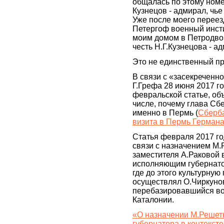
общалась по этому ном
Кузнецов - адмирал, чье
Уже после моего переез
Петергоф военный инсти
моим домом в Петродво
честь Н.Г.Кузнецова - а
Это не единственный п
В связи с «засекреченн
Г.Грефа 28 июня 2017 г
февральской статье, об
числе, почему глава Сб
именно в Пермь (
Сберба
визита в Пермь Герман
Статья февраля 2017 го
связи с назначением М.
заместителя А.Раковой в
исполняющим губернато
где до этого культурную
осуществлял О.Чиркуно
перебазировавшийся во
Каталонии.
«О назначении М.Решетн
губернатора в контексте