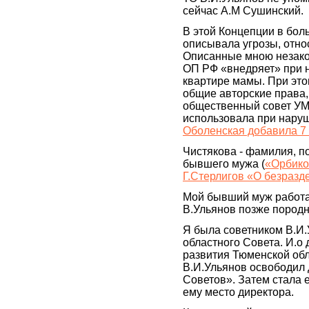
сейчас А.М Сушинский.
В этой Концепции в бол
описывала угрозы, отно
Описанные мною незако
ОП РФ «внедряет» при 
квартире мамы. При это
общие авторские права,
общественный совет УМВ
использовала при наруш
Оболенская добавила 7
Чистякова - фамилия, по
бывшего мужа (
«Орбико
Г.Стерлигов «О безраз
Мой бывший муж работа
В.Ульянов позже породн
Я была советником В.И.
областного Совета. И.о
развития Тюменской обл
В.И.Ульянов освободил 
Советов». Затем стала 
ему место директора.