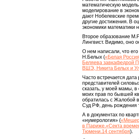
математическую модель
моделирование в эконом
дают Нобелевские преми
другие достижения. В о
экономики математики н
Второе образование М.
Лингвист. Видимо, оно о
О нем написали, что его
Н.Белых (
«Белая Россия
Беляева завкафедрой П
ВШЭ, Никита Белых и У
Часто встречается дата 
представителей силовых
сказать, у моей мамы, в
моих прав по бывшей кв
обратилась с Жалобой 
Суд РФ, день рождения 
А в документах по квар
«нумерология» (
«Мещер
в Париже.«Секта време
Тюмени.14 сентября
).