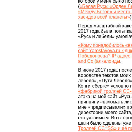
которой у меня было по
(
«Белая Русь: «Орден Л
«Между Богов» и место
хасидов всей планеты»
)
Перед масштабной хакер
2017 года была попытка
«Русь и лебеди» yaroslav
«Кому понадобилось «в
сайт Yaroslavova.ru к дн
Победоносца? IP адрес I
and Co (алкалоиды
.
В июне 2017 года, после
воровстве текстов моих
лебедя», «Пути Лебедя»
Кенгигсберге» условно
«фабрикой троллей СС
атака на мой сайт «Русь
принципу «взломать лис
мне «предписывали» пр
директории моего сайта
его уязвимым. Во второ
шаги было сделаны уже 
Троллей СС=SS» и её п