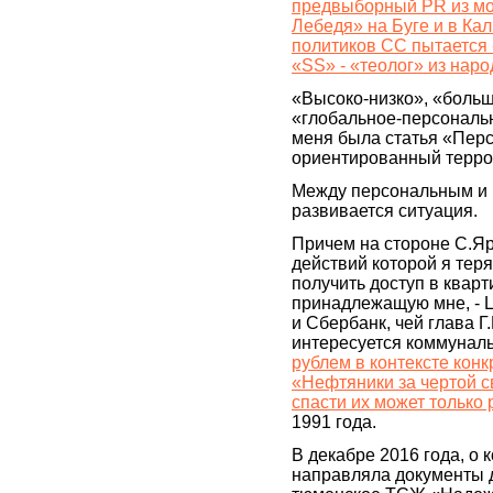
предвыборный PR из мо
Лебедя» на Буге и в Ка
политиков СС пытается
«SS» - «теолог» из наро
«Высоко-низко», «боль
«глобальное-персональн
меня была статья «Пер
ориентированный терро
Между персональным и 
развивается ситуация.
Причем на стороне С.Яр
действий которой я теря
получить доступ в кварт
принадлежащую мне, - 
и Сбербанк, чей глава Г
интересуется коммунал
рублем в контексте конк
«Нефтяники за чертой с
спасти их может только 
1991 года.
В декабре 2016 года, о к
направляла документы д