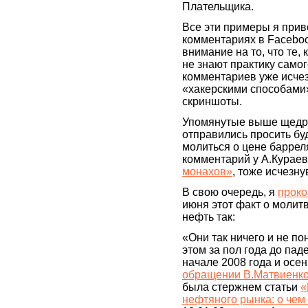
Плательщика.
Все эти примеры я прив
комментариях в Facebo
внимание на то, что те, 
не знают практику само
комментариев уже исче
«хакерскими способами»
скриншоты.
Упомянутые выше щедр
отправились просить бу
молиться о цене баррел
комментарий у А.Курае
монахов»
, тоже исчезн
В свою очередь, я
прок
июня этот факт о молит
нефть так:
«Они так ничего и не по
этом за пол года до пад
начале 2008 года и осен
обращении В.Матвиенк
была стержнем статьи
«
нефтяного рынка: о чем