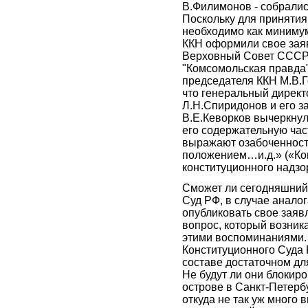
В.Филимонов - собралис
Поскольку для приняти
необходимо как минимум
ККН оформили свое заяв
Верховный Совет СССР…
"Комсомольская правда
председателя ККН М.В.Г
что генеральный дирек
Л.Н.Спиридонов и его з
В.Е.Кеворков вычеркну
его содержательную час
выражают озабоченнос
положением…и.д.» («Ко
конституционного надзо
Сможет ли сегодняшний
Суд РФ, в случае аналог
опубликовать свое заяв
вопрос, который возника
этими воспоминаниями.
Конституционного Суда 
составе достаточном д
Не будут ли они блокир
острове в Санкт-Петербу
откуда не так уж много 