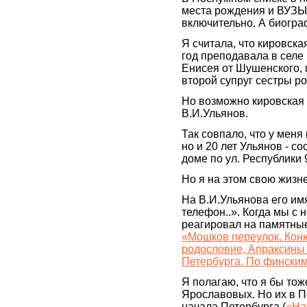
места рождения и ВУЗЫ, 
включительно. А биогра
Я считала, что кировска
год преподавала в селе
Енисея от Шушенского, г
второй супруг сестры ро
Но возможно кировская т
В.И.Ульянов.
Так совпало, что у меня
но и 20 лет Ульянов - с
доме по ул. Республики 
Но я на этом свою жизн
На В.И.Ульянова его имя 
телефон..». Когда мы с 
реагировал на памятные 
«Мошков переулок, Кон
родословие, Апраксины
Петербурга. По фински
Я полагаю, что я бы то
Ярославовых. Но их в П
начала Петербурга (
«На