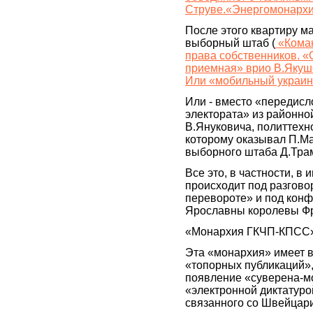
Струве.«Энергомонархия
После этого квартиру м
выборный штаб (
«Коман
права собственников. 
приемная» врио В.Якуш
Или «мобильный украин
Или - вместо «передисл
электората» из районно
В.Януковича, политтехн
которому оказывал П.Ма
выборного штаба Д.Тра
Все это, в частности, в 
происходит под разгов
перевороте» и под конф
Ярославны королевы Ф
«Монархия ГКЧП-КПСС» -
Эта «монархия» имеет в
«топорных публикаций»
появление «суверена-м
«электронной диктатуро
связанного со Швейцарие