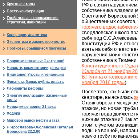
Круглые столы
РФ в связи нарушением
собственника владелице
Пресс-конференции
Светланой Борисовной
Глобальные экономические
общественных советов,
стратегии, навигации
горячего водоснабжени
свердловская школа пра
Концепции, аналитика
себя под С.С.Алексеевы
Экспертиза и законотворчество
Конституции РФ и относи
Прогнозы, сбывшиеся прогнозы
взять на себя ответстве
нарушения моих консти
собственника в Тюмени 
Поправки в законы: Экстренно!
Конституционного Суда 
Новости, комментарии, ремарки
Жалоба от 21 ноября 20
Внимание! Угрозы и тенденции
В.Путина о толкованиях
Финансы, банки, рубль, власть
ноября 2016 года»
).
Лабиринты реформ
После того, как были от
Энергия реализации, жизненные
квартире, выяснилась
з
силы
Стояк обрезан между в
Невидимые войны 21 века
этажом, но новая труба
горячая вода движется 
Ходоки
нижним этажами? Как э
Мировой рынок нефти и газа
этом, с учетом возникши
Я Ярославова-Оболенская Наталья
воды из ванной, напраши
Борисовна 22.2.60
новую трубу по канализ