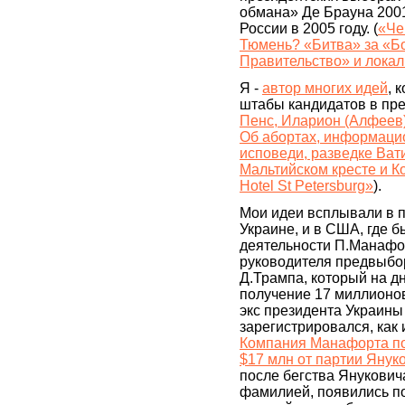
обмана» Де Брауна 2001
России в 2005 году. (
«Че
Тюмень? «Битва» за «Б
Правительство» и локал
Я -
автор многих идей
, 
штабы кандидатов в пре
Пенс, Иларион (Алфеев)
Об абортах, информаци
исповеди, разведке Ват
Мальтийском кресте и Ко
Hotel St Petersburg»
).
Мои идеи всплывали в 
Украине, и в США, где 
деятельности П.Манаф
руководителя предвыбо
Д.Трампа, который на д
получение 17 миллионо
экс президента Украины
зарегистрировался, как 
Компания Манафорта п
$17 млн от партии Янук
после бегства Януковича
фамилией, появились пол