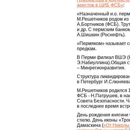
арестов в ЦИБ ФСБ»
:
«Назначенный и.о. перм
М.Решетников родом из 
А.Бортников (ФСБ). Тру
и др. С пермским банко
А.Шишкин (Роснефть).
«Пермяком» называет с
предкам.
В Перми филиал ВШЭ (Я
Э.Набиуллина).Общая ст
– Минрегионразвития.
Структура ликвидирова
в Петербург И.Слюняев
М.Решетников родился 11
ФСБ - Н.Патрушев, в на
Совета Безопасности. Ч
в последнее время встре
День рождения княгини 
стилю. День иконы «Тр
Дамаскина (
«От Николы 