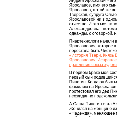
Андрей Ярославич - его
Ярославов, имя его сын
Ярославов, к этой же в
Тверская, супруга Ольг
Ярославовой ни в одном
отчество. И это моя гип
Александровна - потомо
однажды, с оговоркой, 
Пиартехнологи начали в
Ярославович, которое в 
перестала быть Чистяко
«История Твери. Князь 
Ярославович. Исправлен
правления союза худож
В первом браке моя сес
первый сын родившийся 
Пинегин. Когда он был 
фамилию на Ярославов б
протестовал его дед Пин
неожиданно подскользну
А Саша Пинегин стал А
Женился на женщине из
«Надежда», меняющее м