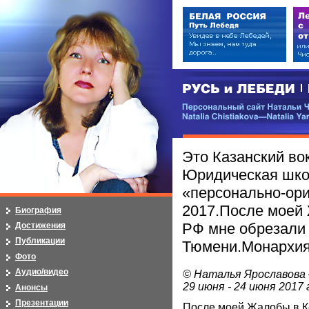
РУСЬ и ЛЕБЕДИ | RUSI — LEB
Персональный сайт Натальи Чистя
Natalia Chistiakova—Natalia Yarosla
Это Казанский во
Юридическая шко
«персонально-ори
2017.После моей
Биография
РФ мне обрезали 
Достижения
Публикации
Тюмени.Монархия
Фото
Аудио/видео
© Наталья Ярославова 
29 июня - 24 июня 2017 
Анонсы
Презентации
После моей Жалобы в К