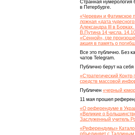
Странная нумерология б
в Петербурге.
«Черевин и Фатимское п
ложная «дата чудесного
Александра III в Борках
В.Путина 14 числа. 14.10
«Сенной», где произошел
акция в память о погибш
Все это публично. Без к
чатов Telegram.
Публично берут на себя 
«Стратегический Контр-
средств массовой инфо
Публичен
«черный юмо
11 мая прошел референ
«О референдуме в Украи
«Великие о Большинстве
Заслуженный учитель Р
«Референдумы» Катало
объединяет с Таллиным 