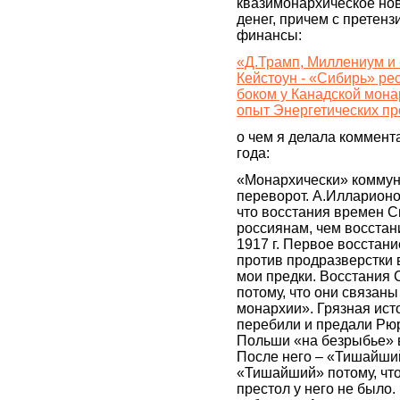
квазимонархическое нов
денег, причем с претен
финансы:
«Д.Трамп, Миллениум и 
Кейстоун - «Сибирь» ре
боком у Канадской мона
опыт Энергетических пр
о чем я делала коммент
года:
«Монархически» коммун
переворот. А.Илларионо
что восстания времен 
россиянам, чем восста
1917 г. Первое восстан
против продразверстки в
мои предки. Восстания 
потому, что они связан
монархии». Грязная ист
перебили и предали Рю
Польши «на безрыбье» 
После него – «Тишайший
«Тишайший» потому, чт
престол у него не было.