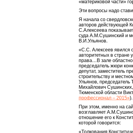
«материковой части» го
Эти вопросы надо ставит
Я начала со свердловск
авторов действующей Ко
С.Алексеева показывает
суда А.М.Сушинский и м
В.И.Ульянов.
«С.С. Алексеев явился
авторитетных в стране 
права…В зале областног
председатель жюри конк
депутат, заместитель п
строительству и местн
Ульянов, председатель 
Михайлович Сушинских,
Тюменской области Викт
профессионал – 2015»
).
При этом, именно на са
возглавляет А.М.Cушинс
отношение его к Констит
которой говорится:
«Толкования Конституци