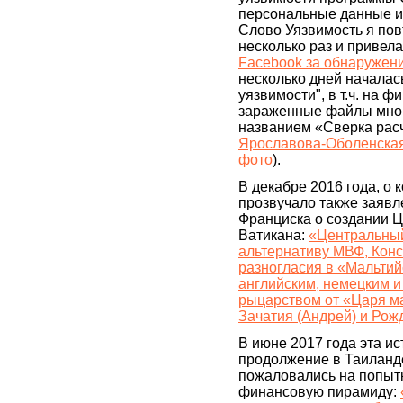
персональные данные и
Слово Уязвимость я пов
несколько раз и привел
Facebook за обнаружен
несколько дней началас
уязвимости", в т.ч. на 
зараженные файлы мно
названием «Сверка расч
Ярославова-Оболенская
фото
).
В декабре 2016 года, о 
прозвучало также заяв
Франциска о создании Ц
Ватикана:
«Центральный
альтернативу МВФ, Кон
разногласия в «Мальти
английским, немецким и
рыцарством от «Царя мас
Зачатия (Андрей) и Рож
В июне 2017 года эта и
продолжение в Таиланде
пожаловались на попытк
финансовую пирамиду: