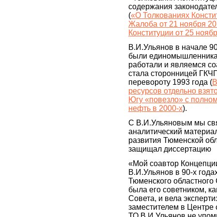
содержания законодател
(
«О Толкованиях Консти
Жалоба от 21 ноября 20
Конституции от 25 нояб
В.И.Ульянов в начале 90
были единомышленникам
работали и являемся соа
стала сторонницей ГКЧП
перевороту 1993 года (
В
ресурсов отдельно взят
Югу «повезло» с полном
нефть в 2000-х
).
С В.И.Ульяновым мы св
аналитический материа
развития Тюменской обл
защищал диссертацию
«Мой соавтор Концепци
В.И.Ульянов в 90-х года
Тюменского областного 
была его советником, к
Совета, и вела эксперти
заместителем в Центре 
ТО В.И.Ульянов не упоми