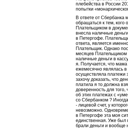
плебейства в России 20
попытки «монархическо
В ответе от Сбербанка 
обращаться к тем, кого 
Плательщиком в документ
внесла наличные деньги
в Петергофе. Плательщи
ответа, является именно 
Плательщик. Однако по
месяцев Плательщиком 
наличные деньги в касс
я. Получается, что мама
ежемесячно являлась в
осуществляла платежи з
захочу доказать, что де
платила я то должна вз
доверенность для того, 
об этих платежах с «у
со Сбербанком ? Иногд
- лицевой счет, у которо
невозможно. Одновреме
в Петергофе эта моя си
единственная. Уже был 
брали деньги и вообще 