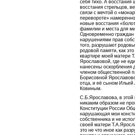
себя тихо. А восстания 
восстания стрельцов, ве
связи с мечтой о «мона
перевороте» намеренно
новые восстания «боло
фамилии и места для ми
Одновременно граждан
нарушениями прав собс
того, разрушают родовые
родовой памяти, как это
квартире моей матери Т
Ярославовой, где не е
нанесены оскорбления 
членом общественной п
Борисовной Ярославовой
отца, и её сыном Илье
Ковиным.
С.Б.Ярославова, в этой 
никаким образом не про
Конституции России Об
нарушающая мои конст
собственника и не исп
своей матери Т.А.Яросл
это не что иное как ра