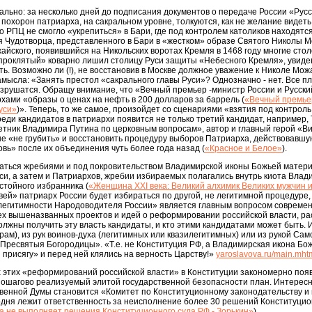
вально: за несколько дней до подписания документов о передаче России «Рус
похорон патриарха, на сакральном уровне, толкуются, как не желание видеть 
что РПЦ не смогло «укрепиться» в Бари, где под контролем католиков находя
 Чудотворца, представленного в Бари в «жестком» образе Святого Николы Мож
йского, появившийся на Никольских воротах Кремля в 1468 году многие стол
то проклятый» коварно лишил столицу Руси защиты «Небесного Кремля», увид
ть. Возможно ли (!), не восстановив в Москве должное уважение к Николе Мо
мысла: «Занять престол «сакрального главы Руси»? Однозначно - нет. Все п
зрушатся. Обращу внимание, что «Вечный премьер -министр России и Русский
рхами «образы о ценах на нефть в 200 долларов за баррель (
«Вечный премьер
уси»
)». Теперь, то же самое, произойдет со сценариями «взятия под контрол
среди кандидатов в патриархи появится не только третий кандидат, например,
ветник Владимира Путина по церковным вопросам», автор и главный герой «Виз
е «не грубить» и восстановить процедуру выборов Патриарха, действовавшу
овь» после их объединения чуть более года назад (
«Красное и Белое»
).
ться жребиями и под покровительством Владимирской иконы Божьей матери. 
и, а затем и Патриархов, жребии избираемых полагались внутрь киота Влад
стойного избранника (
«Женщина XXI века: Великий алхимик Великих мужчин и
ей» патриарх России будет избираться по другой, не легитимной процедуре,
«легитимности Народоводителя России» является главным вопросом современ
ех вышеназванных проектов и идей о реформировании российской власти, рас
олжны получить эту власть кандидаты, и кто этими кандидатами может быть. 
ам), из рук воинов-духа (легитимных или квазилегитимных) или из рукой Сам
Пресвятыя Богородицы». «Т.е. не Конституция РФ, а Владимирская икона Бо
 присягу» и перед ней клялись на верность Царству!»
yaroslavova.ru/main.mht
ех этих «реформирований российской власти» в Конституции закономерно поя
 пошагово реализуемый элитой государственной безопасности план. Интересно
венной Думы становится «Комитет по Конституционному законодательству и 
одня лежит ответственность за неисполнение более 30 решений Конституцио
а не выполняет решения Конституционного суда РФ - Зорькин»
).