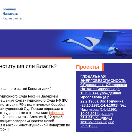
Главная
Написать
Карта сайта
нституция или Власть?
Проекты
ГЛОБАЛЬНАЯ
ЭНЕРГОБЕЗОПАСНОСТЬ
©Ярославова-Оболенская
писанного в этой Конституции?
Наталья Борисовна (c
10.6.2014), урожденная
итуционного Суда России Валерием
Ярославова (д.р.
 решения Конституционного Суда РФ (КС
22.2.1960). Экс Годунина
нституции РФ в политической борьбе».
(23.10.1981-14.4.1991). Экс
нституционный Суд России переехал в
Чистякова (14.4.1991-
 от «удара ниже ватерлинии» (
«Крест»
10.06.2014, развод
й после смерти Алексия II, 12 декабря - в
25.6.96). Кандидат
чающие: авторов «Проекта новой
технических наук c
ия в России конституционной монархии по
26.5.1988.
рок»).