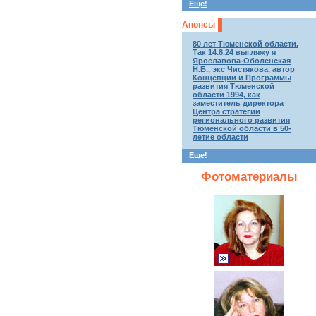
Еще!
Анонсы
80 лет Тюменской области.
Так 14.8.24 выгляжу я
Ярославова-Оболенская
Н.Б., экс Чистякова, автор
Концепции и Программы
развития Тюменской
области 1994, как
заместитель директора
Центра стратегии
регионального развития
Тюменской области в 50-
летие области
Еще!
Фотоматериалы