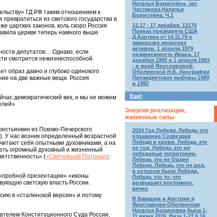
Наталья Борисовна, экс
Чистякова Наталья
ельству» ГД РФ таким отношением к
Борисовна. Ч.1
 превратиться из светского государства в
12.17 - 17 декабря. 12170
же царских законов, коль скоро Россия
Приказ президента США
равила церкви теперь намного выше
Д.Картера от 14.11.79 о
заморозке иранских
активов. 1 апреля 1979
жности депутатов… Однако, если
независимость Ирана. 17
сти смотрится нежизнеспособной.
декабря 1992 и 1 апреля 1993
- в моей Ярославовой-
ет образ давно и глубоко одинокого
Оболенской Н.Б. биографии
Президентские выборы 1980
ание на две важные вещи. Россия
и 1992
Еще!
йчас демократический век, и мы не можем
телей»
Энергия реализации,
жизненные силы
рестьянкин из Псково-Печерского
2024 Год Лебедя. Лебедь это
). У нас возник определенный возрастной
отражение Созвездия
Лебедя в крови. Лебедь это
считают себя опытными духовниками, а на
не год. Лебедь это не
меть огромный духовный и жизненный
лебединые территории.
ветственность» (
«Святейший Патриарх
Лебедь это не Орден
Лебедя. Лебедь это не род,
в котором были Лебеди.
 «пробной презентации» «иконы
Лебедь это то, что
вующую светскую власть России.
возвышает постоянно,
вечно
сию в «сталинской версии» и потому
В Баварии и Австрии я
Ярославова-Оболенская
Наталья Борисовна была 1-
ателем Конституционного Суда России,
11 июня 2016. Виза 1-27.6.16.