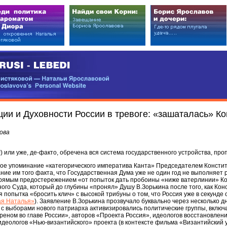
EDI
ковой — Натальи Ярославовой
vova’s Personal Website
ии и Духовности России в тревоге: «зашаталась» Ко
ова
) или уже, де-факто, обречена вся система государственного устройства, про
астое упоминание «категорического императива Канта» Председателем Конст
ние им того факта, что Государственная Дума уже не один год не выполняет
прямым предостережением «от попыток дать пробоины «ниже ватерлинии» Ко
ного Суда, который до глубины «пронял» Душу В.Зорькина после того, как Ко
 попытка «бросить клич» с высокой трибуны о том, что Россия уже в секунде
ая Наталья»
). Заявление В.Зорькина прозвучало буквально через несколько дне
зи с выборами нового патриарха активизировались политические группы, вклю
реном во главе России», авторов «Проекта Россия», идеологов восстановлен
 идеологов «Нью-византийского» проекта (в контексте фильма «Византийский у