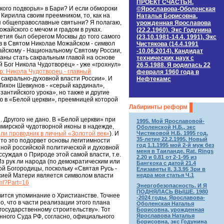
ПРОЕКТ СЧАСТЬЯ.
ского подворья» в Бари? И если обмороки
©Ярославова-Оболенская
Кирилла своим преемником, то, как на
Наталья Борисовна,
тся общеправославные святыни? Я полагаю,
урожденная Ярославова
айского с мечом и градом в руках.
(22.2.1960). Экс Годунина
етия был оберегом Москвы до того самого
(23.10.1981-14.4. 1991). Экс
ев в Святом Николае Можайском - символ
Чистякова (14.4.1991
жайскому - Национальному Святому России,
-10.06.2014). Кандидат
ланы стать сакральным главой на основе
технических наук c
 Бог Никола Чудотворец» - уже «грохнул»
26.5.1988. Я родилась 22
: Никола Чудотворец - главный
февраля 1960 года в
ь сакрально-духовной власти России». И
Нефтекамс
 Тихон Шевкунов - «серый кардинал»,
антийского урока», но также и другие
ю в «Белой церкви», преемницей которой
Лабиринты реформ
Другого не дано. В «Белой церкви» при
1995. Мой Ярославовой-
имирской чудотворной иконы в надежде,
Оболенской Н.Б., экс
Чистяковой Н.Б. 1995 год.
ли проводник в личный «Золотой век»
). И
35-летие 22.2.1995. Новый
 то это подорвет основы легитимности
год 1.1.1995 мой 2-й муж без
ной российской политической и духовной
меня в Таиланде. Rat. Rings
суждая о Природе этой самой власти, т.е.
2.20 и 0.81 от 2-1-95 из
Из рук ли народа (по демократическим или
Бангкока с датой 21.4
ой Богородицы, поскольку «Святая Русь -
Елизаветы II. 3.3.95 Зри в
недра моя статья Ч.1
жией Матери является символом власти
ml?Part=16
Энергобезопасность. И Я
ПОДНЯЛАСЬ ВЫШЕ. 1980
вится упоминание о Христианстве. Точнее
-2024 годы. Ярославова-
, что в части реализации этого плана
Оболенская Наталья
государственному строительству». Тот
Борисовна, урожденная
Ярославова Наталья
нного Суда РФ, согласно, официального
Борисовна, экс Годунина