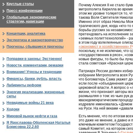
Круглые столы
Почему Алексия II не стало бук
митрополита Кирилла во время 
Пресс-конференции
этом же уровне толкуется то, 
Глобальные экономические
такова Воля Святителя Николая
стратегии, навигации
Именно этот образ Николы Можа
трагического дня, когда «кто-
борьбы русских за независимос
Концепции, аналитика
претендовать на исполнение за
«земных политтехнологий» - ра
Экспертиза и законотворчество
в этом году взлелеянные олига
«экономист и хозяйственник» Р
Прогнозы, сбывшиеся прогнозы
поскольку, я не исключаю, что 
«государственник в рясе», «со
Поправки в законы: Экстренно!
новые фигуры, то было бы лучш
стала советская «Красная церк
Новости, комментарии, ремарки
Патриарх России должен избира
Внимание! Угрозы и тенденции
избрании Митрополита всея Рус
Финансы, банки, рубль, власть
что Богоматерь Сама укажет до
если после «объединения церкв
Лабиринты реформ
церковной власти. А вопрос о 
жизни, что признают авторы вс
Энергия реализации, жизненные
размышляя о том: из чьих рук д
силы
квазидемократическим процедур
Невидимые войны 21 века
издревле именовалась «Домом 
на Руси. На ней веками «давали
Ходоки
Мировой рынок нефти и газа
Есть мнение, что по итогам вс
это даже не мнение, а давно и
Я Ярославова-Оболенская Наталья
ключевым комитетом Государст
Борисовна 22.2.60
самый Комитет, на котором сег
заявления В.Зорькина (
«Госдум