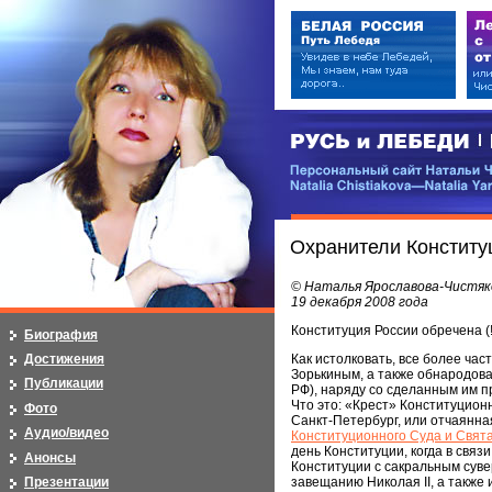
РУСЬ и ЛЕБЕДИ | RUSI — LEB
Персональный сайт Натальи Чистя
Natalia Chistiakova—Natalia Yarosla
Охранители Конституц
© Наталья Ярославова-Чистяк
19 декабря 2008 года
Конституция России обречена (!
Биография
Достижения
Как истолковать, все более ч
Зорькиным, а также обнародова
Публикации
РФ), наряду со сделанным им 
Что это: «Крест» Конституцион
Фото
Санкт-Петербург, или отчаянная
Аудио/видео
Конституционного Суда и Свят
день Конституции, когда в свя
Анонсы
Конституции с сакральным суве
Презентации
завещанию Николая II, а также