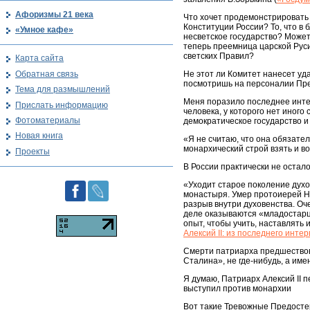
Афоризмы 21 века
Что хочет продемонстрировать 
Конституции России? То, что в 
«Умное кафе»
несветское государство? Может 
теперь преемница царской Руси
светских Правил?
Карта сайта
Обратная связь
Не этот ли Комитет нанесет уд
посмотришь на персоналии Пре
Тема для размышлений
Меня поразило последнее интер
Прислать информацию
человека, у которого нет иног
Фотоматериалы
демократическое государство и 
Новая книга
«Я не считаю, что она обязате
монархический строй взять и в
Проекты
В России практически не остал
«Уходит старое поколение дух
монастыря. Умер протоиерей Ни
разрыв внутри духовенства. Оч
деле оказываются «младостарц
опыт, чтобы учить, наставлять 
Алексий II: из последнего инте
Смерти патриарха предшествов
Сталина», не где-нибудь, а им
Я думаю, Патриарх Алексий II 
выступил против монархии
Вот такие Тревожные Предосте