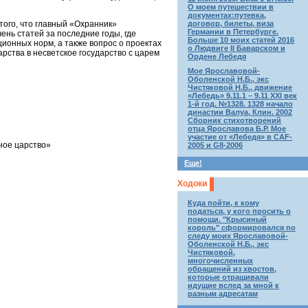
О моем путешествии в
документах:путевка,
 того, что главный «Охранник»
договор, билеты, виза
Германии в Петербурге.
ень статей за последние годы, где
Больше 10 моих статей 2016
ионных норм, а также вопрос о проектах
о Людвиге II Баварском и
рства в несветское государство с царем
Ордене Лебедя
Мое Ярославовой-
Оболенской Н.Б., экс
Чистяковой Н.Б., движение
«Лебедь» 9.11.1 – 9.11 XXI век
1-й год. №1328. 1328 начало
династии Валуа, Клин. 2002
Сборник стихотворений
отца Ярославова Б.Р. Мое
участие от «Лебедя» в CAF-
ное царство»
2005 и G8-2006
Еще!
Ходоки
Куда пойти, к кому
податься, у кого просить о
помощи. "Крысиный
король" сформировался по
следу моих Ярославовой-
Оболенской Н.Б., экс
Чистяковой,
многочисленных
обращений из хвостов,
которые отращивали
идущие вслед за мной к
разным адресатам