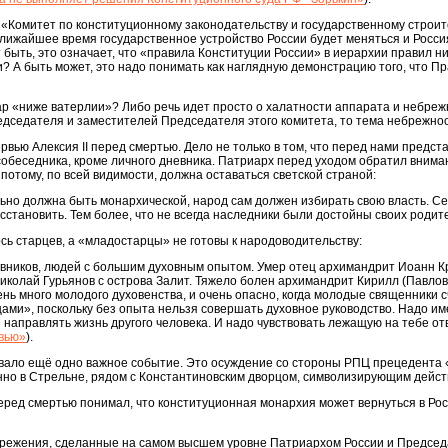
«Комитет по конституционному законодательству и государственному строит
ближайшее время государственное устройство России будет меняться и Россия
быть, это означает, что «правила Конституции России» в иерархии правил ни
? А быть может, это надо понимать как наглядную демонстрацию того, что П
ар «ниже ватерлии»? Либо речь идет просто о халатности аппарата и небре
дседателя и заместителей Председателя этого комитета, то тема небрежно
вью Алексия II перед смертью. Дело не только в том, что перед нами предста
о собеседника, кроме личного дневника. Патриарх перед уходом обратил вним
потому, по всей видимости, должна оставаться светской страной:
льно должна быть монархической, народ сам должен избирать свою власть. Се
осстановить. Тем более, что не всегда наследники были достойны своих роди
ось старцев, а «младостарцы» не готовы к народоводительству:
овников, людей с большим духовным опытом. Умер отец архимандрит Иоанн К
колай Гурьянов с острова Залит. Тяжело болен архимандрит Кирилл (Павлов
ень много молодого духовенства, и очень опасно, когда молодые священники 
ами», поскольку без опыта нельзя совершать духовное руководство. Надо и
и направлять жизнь другого человека. И надо чувствовать лежащую на тебе от
рвью»
).
ало ещё одно важное событие. Это осуждение со стороны РПЦ прецедента
енно в Стрельне, рядом с Константиновским дворцом, символизирующим дейст
перед смертью понимал, что конституционная монархия может вернуться в Рос
режения, сделанные на самом высшем уровне Патриархом России и Председ