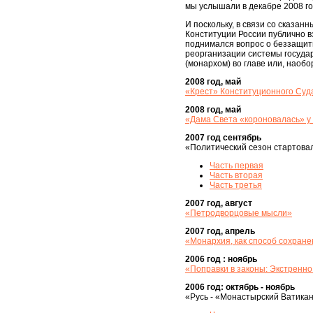
мы услышали в декабре 2008 г
И поскольку, в связи со сказан
Конституции России публично в
поднимался вопрос о беззащитн
реорганизации системы государ
(монархом) во главе или, наобо
2008 год, май
«Крест» Конституционного Суд
2008 год, май
«Дама Света «короновалась» у
2007 год сентябрь
«Политический сезон стартова
Часть первая
Часть вторая
Часть третья
2007 год, август
«Петродворцовые мысли»
2007 год, апрель
«Монархия, как способ сохране
2006 год : ноябрь
«Поправки в законы: Экстренно
2006 год: октябрь - ноябрь
«Русь - «Монастырский Ватикан