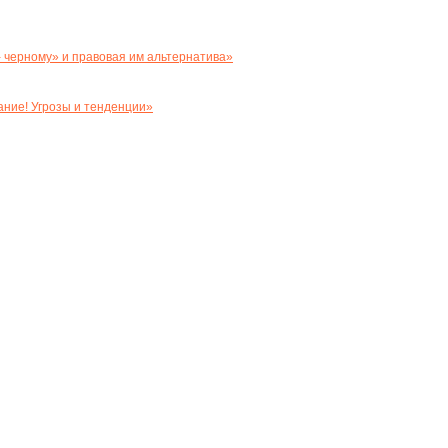
 черному» и правовая им альтернатива»
ние! Угрозы и тенденции»