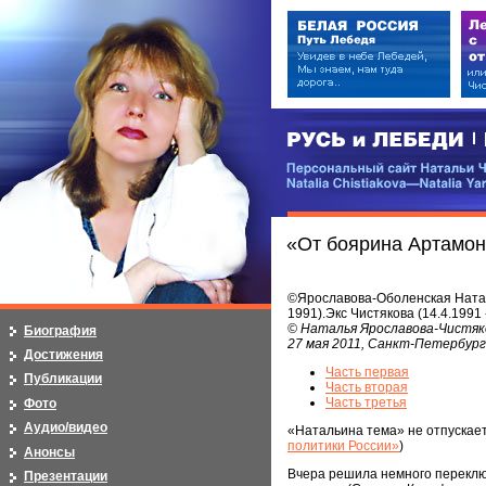
РУСЬ и ЛЕБЕДИ | RUSI — LEB
Персональный сайт Натальи Чистя
Natalia Chistiakova—Natalia Yarosla
«От боярина Артамон
©Ярославова-Оболенская Наталь
1991).Экс Чистякова (14.4.1991 
© Наталья Ярославова-Чистяк
Биография
27 мая 2011, Санкт-Петербург
Достижения
Часть первая
Публикации
Часть вторая
Часть третья
Фото
Аудио/видео
«Натальина тема» не отпускает
политики России»
)
Анонсы
Вчера решила немного переключ
Презентации