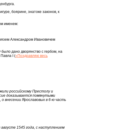
енбурга.
гуре, боярине, знатоке законов, к
ым именем:
 князем Александром Ивановичем
 было дано дворянство с гербом, на
Павла I (
«Поздравляю весь
ужили российскому Престолу и
ё сие доказывается помянутыми
 о внесении Ярославовых в 6-ю часть
в августе 1545 года, с наступлением