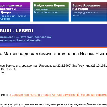
EDI
ковой — Натальи Ярославовой
vova’s Personal Website
а Матвеева до «алхимического» плана Исаака Ньютон
я Борисовна, урожденная Ярославова (22.2.1960).Экс Годунина (23.10.1981-
-10.06.2014)
ова
 меня (
«Царское имя Натали от царя Аттилы и мужская Ё (Yo) версия соврем
иться и присутствовала на лекции доктора искусствоведения, Члена Инстит