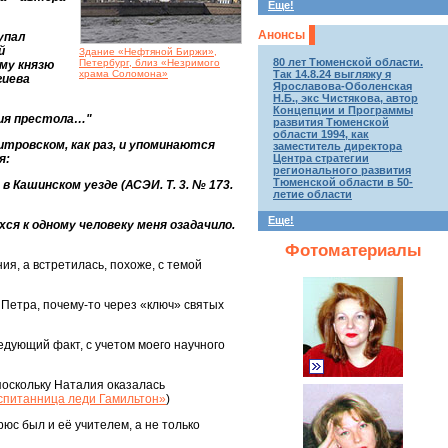
Еще!
Анонсы
упал
й
Здание «Нефтяной Биржи»,
80 лет Тюменской области.
Петербург, близ «Незримого
ому князю
храма Соломона»
Так 14.8.24 выгляжу я
гиева
Ярославова-Оболенская
Н.Б., экс Чистякова, автор
Концепции и Программы
ния престола…"
развития Тюменской
области 1994, как
итровском, как раз, и упоминаются
заместитель директора
я:
Центра стратегии
регионального развития
Тюменской области в 50-
 в Кашинском уезде (АСЭИ. Т. 3. № 173.
летие области
Еще!
я к одному человеку меня озадачило.
Фотоматериалы
я, а встретилась, похоже, с темой
 Петра, почему-то через «ключ» святых
дующий факт, с учетом моего научного
поскольку Наталия оказалась
спитанница леди Гамильтон»
)
рюс был и её учителем, а не только