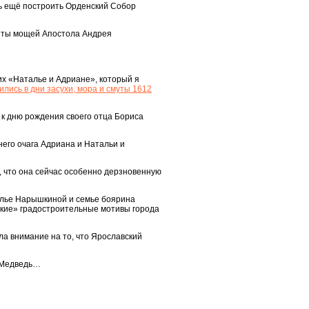
сь ещё построить Орденский Собор
нты мощей Апостола Андрея
ких «Наталье и Адриане», который я
ились в дни засухи, мора и смуты 1612
х к дню рождения своего отца Бориса
его очага Адриана и Натальи и
, что она сейчас особенно дерзновенную
талье Нарышкиной и семье боярина
ские» градостроительные мотивы города
ла внимание на то, что Ярославский
в Медведь…