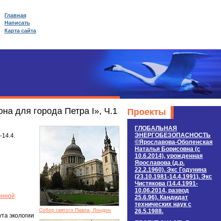
Главная
Написать
Карта сайта
а для города Петра I», Ч.1
Проекты
ГЛОБАЛЬНАЯ
ЭНЕРГОБЕЗОПАСНОСТЬ
14.4.
©Ярославова-Оболенская
Наталья Борисовна (c
10.6.2014), урожденная
Ярославова (д.р.
22.2.1960). Экс Годунина
(23.10.1981-14.4.1991). Экс
Чистякова (14.4.1991-
10.06.2014, развод
енной
25.6.96). Кандидат
технических наук c
Собор святого Павла, Лондон
26.5.1988.
ута экологии