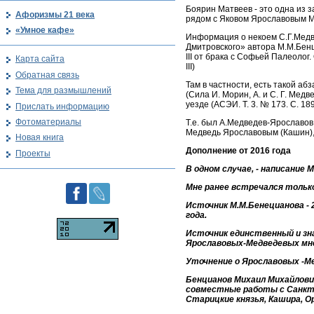
Боярин Матвеев - это одна из 
Афоризмы 21 века
рядом с Яковом Ярославовым Ме
«Умное кафе»
Информация о некоем С.Г.Медв
Дмитровского» автора М.М.Бенц
III от брака с Софьей Палеоло
Карта сайта
III)
Обратная связь
Там в частности, есть такой а
Тема для размышлений
(Сила И. Морин, А. и С. Г. Мед
уезде (АСЭИ. Т. 3. № 173. С. 189
Прислать информацию
Фотоматериалы
Т.е. был А.Медведев-Ярославов
Медведь Ярославовым (Кашин), 
Новая книга
Дополнение от 2016 года
Проекты
В одном случае, - написание 
Мне ранее встречался только
Источник М.М.Бенецианова - 
года.
Источник единственный и зна
Ярославовых-Медведевых мне
Уточнение о Ярославовых -Ме
Бенцианов Михаил Михайлович
совместные работы с Санкт-
Старицкие князья, Кашира, О