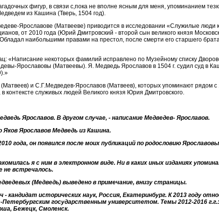
загадочных фигур, в связи с,пока не вполне ясным для меня, упоминанием тез
дведем из Кашина (Тверь, 1504 год).
едеве-Ярославове (Матвееве) приводится в исследовании «Служилые люди 
ианов, от 2010 года (Юрий Дмитровский - второй сын великого князя Московс
г. Обладал наибольшими правами на престол, после смерти его старшего брат
бзац: «Написание некоторых фамилий исправлено по Музейному списку Дворо
ведевы-Ярославовы (Матвеевы). Я. Медведь Ярославов в 1504 г. судил суд в К
).»
 (Матвеев) и С.Г.Медведев-Ярославов (Матвеев), которых упоминают рядом с
в контексте служивых людей Великого князя Юрия Дмитровского.
Медведь Ярославов. В другом случае, - написание Медведев- Ярославов.
 Яков Ярославов Медведь из Кашина.
2010 года, он появился после моих публикаций по родословию Ярославовы
комилась я с ним в электронном виде. Ни в каких иных изданиях упомин
 не встречалось.
дведевых (Медведь) выведено в примечание, внизу страницы.
 - кандидат исторических наук, Россия, Екатеринбург. К 2013 году отн
Петербургским государственным университетом. Темы 2012-2016 г.г.
рша, Бежецк, Смоленск.