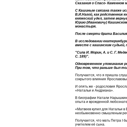
Сказания о Спасо- Каменном
С Кашиным связана также ист
В.И.Нагой, как родственник 
княжеский удел, затем вернув
Юрию (Ивановичу) Кашинском
монастыря.
После смерти брата Василия
В исследовании екатеринбург
вместе с кашинским судьей, 
"Сила И. Морин, А. и С. Г. Ме
С. 189)".
Одновременное упоминание р
При том, что раньше был тол
Получается, что я пришла слуш
сокрытого влияния Ярославовых
И опять же - родословия Яросл
«Натальи и Андриана».
В биографии Натали Нарышкино
опыта и врожденной любознате
«Матвеев купил для Натальи в 
необыкновенно смышленым ребе
Получается, что мать Петра I б
учителем её сына.