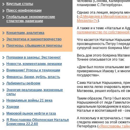
человека (Сонома, Калифорния,
Круглые столы
планировке С.Петербурга».
Пресс-конференции
Однако эта лекция, вернула мен
(
«Д.Медведев в Михайловском з
Глобальные экономические
Михаила»?»
).
стратегии, навигации
А также и к теме «Натальи и Ад
паломничество по собственной
Концепции, аналитика
Экспертиза и законотворчество
Что касается Натальи Нарышкин
просвещенность Петру I переда
Прогнозы, сбывшиеся прогнозы
супругой знатного боярина Мат
Весь дом этого боярина Матвеев
Поправки в законы: Экстренно!
Точнее описывается это так:
Новости, комментарии, ремарки
«Дом был полон опальными вига
Внимание! Угрозы и тенденции
приверженных Иакову I, и мног
государства».
Финансы, банки, рубль, власть
Сама Наталья Нарышкина, прие
Лабиринты реформ
она могла легко очаровать мужч
Энергия реализации, жизненные
Матвеева, решил избрать её св
силы
Таким образом, Петр I был вос
Невидимые войны 21 века
Нарышкиной от леди Гамильтон.
идеальным проводником в корол
Ходоки
Наталье и воспитавшей её - се
Мировой рынок нефти и газа
А поскольку я встречалась с та
Я Ярославова-Оболенская Наталья
следила именно за этой сюжетно
Борисовна 22.2.60
Петербурга (
«Ярославовы тайны