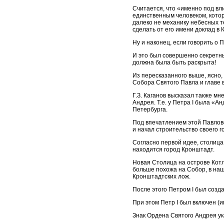
Считается, что «именно под вл
единственным человеком, кото
далеко не механику небесных т
сделать от его имени доклад в
Ну и наконец, если говорить о
И это был совершенно секретны
должна была быть раскрыта!
Из пересказанного выше, ясно,
Собора Святого Павла и главе 
Г.З. Каганов высказал также мн
Андрея. Т.е. у Петра I была «
Петербурга.
Под впечатлением этой Павловск
и начал строительство своего г
Согласно первой идее, столица
находится город Кронштадт.
Новая Столица на острове Кот
больше похожа на Собор, в наш
Кронштадтских лож.
После этого Петром I был созд
При этом Петр I был включен (и
Знак Ордена Святого Андрея у