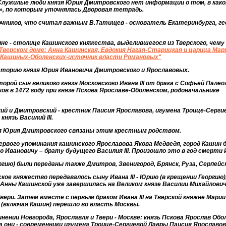
Служилые люди князя Юрия Дмитровского нет информации о том, в како
», по которым уточнялась Дворовая тетрадь.
очников, что считал важным В.Татищев - основатель Екатеринбурга, ге
шине - столице Кашинского княжества, выделившегося из Тверского, чем
Тверском доме: Анна Кашинская, Евдокия Нагая-Старицкая и царица Мари
 Кашиных-Оболенских-источник власти Романовых"
торию князя Юрия Ивановича Дмитровского и Ярославовых.
рой сын великого князя Московского Ивана III от брака с Софьей Палео
ов в 1472 году при князе Пскова Ярославе-Оболенском, родоначальнике
кий и Дмитровский - крестник Паисия Ярославова, игумена Троице-Серги
князь Василий III.
зя Юрия Дмитровского связаны этим крестным родством.
 первого упоминания кашинского Ярославова Якова Медведя, город Кашин 
Ивановичу – брату будущего Василия III. Произошло это в год смерти Ив
ргию) были переданы также Дмитров, Звенигород, Брянск, Руза, Серпейск
кое княжество передавалось сыну Ивана III - Юрию (в крещении Георгию)
 Анны Кашинской уже завершилась на Великом князе Василии Михайловиче 
вери. Затем вместе с первым браком Ивана III на Тверской княжне Мари
(включая Кашин) перешло во власть Москвы.
ении Новгорода, Ярославля и Твери - Москве: князь Пскова Ярослав Обо
а они - современники игумена Троице-Сергиевой Лавры Паисия Ярославов