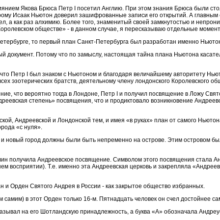
иянием Якова Брюса Петр I посетил Англию. При этом знания Брюса были стол
рому Исаак Ньютон доверил зашифрованные записи его открытий. А главным
ел, а как раз алхимию. Более того, знаменитый своей замкнутостью и непро
 Королевском обществе» - в данном случае, я пересказываю отдельные момент
 Петербурге, то первый план Санкт-Петербурга был разработан именно Ньюто
й документ. Потому что по замыслу, настоящая тайна плана Ньютона касател
 что Петр I был знаком с Ньютоном и благодаря величайшему авторитету Нь
всех эзотерических братств, деятельному члену лондонского Королевского об
ение, что вероятно тогда в Лондоне, Петр I и получил посвящение в Ложу Свят
Андреевская степень» посвящения, что и продиктовало возникновение Андреев
ой, Андреевской и Лондонской тем, и имея «в руках» план от самого Ньютона (
орода «с нуля».
 и новый город должны были быть непременно на острове. Этим островом был 
лин получила Андреевское посвящение. Символом этого посвящения стала Ан
ем восприятии). Т.е. именно эта Андреевская церковь и закрепляла «Андрее
ан и Орден Святого Андрея в России - как закрытое общество избранных.
м самим) в этот Орден только 16-м. Пятнадцать человек он счел достойнее са
казывал на его Шотландскую принадлежность, а буква «А» обозначала Андре