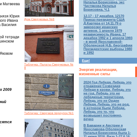
Наталья Борисовна, экс
ки Матвеева
Чистякова Наталья
Борисовна. Ч.1
12.17 - 17 декабря. 12170
князя Юрия
Дом Сверчковых №8
Приказ президента США
кого Ивана
Д.Картера от 14.11.79 о
а Василия
заморозке иранских
активов. 1 апреля 1979
независимость Ирана. 17
вой тетради
декабря 1992 и 1 апреля 1993
ашинском
- в моей Ярославовой-
Оболенской Н.Б. биографии
Президентские выборы 1980
и 1992
 Яковом
Еще!
Табличка: Палаты Сверчковых №
8
Энергия реализации,
жизненные силы
2024 Год Лебедя. Лебедь это
отражение Созвездия
х 2009
Лебедя в крови. Лебедь это
не год. Лебедь это не
лебединые территории.
Лебедь это не Орден
аний
Лебедя. Лебедь это не род,
в котором были Лебеди.
Лебедь это то, что
Табличка: Сверчков переулок №1
возвышает постоянно,
вечно
осятся
В Баварии и Австрии я
:
Ярославова-Оболенская
Наталья Борисовна была 1-
11 июня 2016. Виза 1-27.6.16.