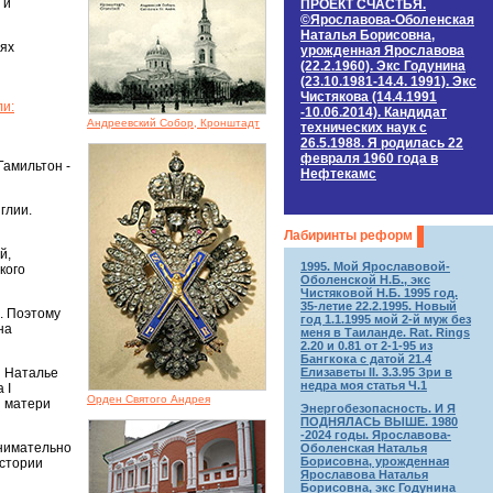
 и
ПРОЕКТ СЧАСТЬЯ.
©Ярославова-Оболенская
Наталья Борисовна,
нях
урожденная Ярославова
(22.2.1960). Экс Годунина
(23.10.1981-14.4. 1991). Экс
Чистякова (14.4.1991
ли:
-10.06.2014). Кандидат
Андреевский Собор, Кронштадт
технических наук c
26.5.1988. Я родилась 22
февраля 1960 года в
Гамильтон -
Нефтекамс
глии.
Лабиринты реформ
й,
1995. Мой Ярославовой-
кого
Оболенской Н.Б., экс
Чистяковой Н.Б. 1995 год.
35-летие 22.2.1995. Новый
. Поэтому
год 1.1.1995 мой 2-й муж без
на
меня в Таиланде. Rat. Rings
2.20 и 0.81 от 2-1-95 из
Бангкока с датой 21.4
Елизаветы II. 3.3.95 Зри в
я Наталье
недра моя статья Ч.1
 I
Орден Святого Андрея
я матери
Энергобезопасность. И Я
ПОДНЯЛАСЬ ВЫШЕ. 1980
-2024 годы. Ярославова-
внимательно
Оболенская Наталья
Борисовна, урожденная
истории
Ярославова Наталья
Борисовна, экс Годунина