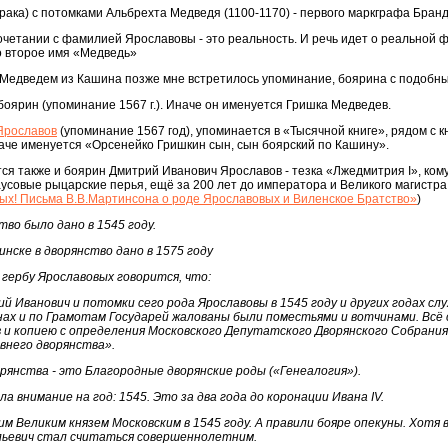
брака) с потомками Альбрехта Медведя (1100-1170) - первого маркграфа Бранд
четании с фамилией Ярославовы - это реальность. И речь идет о реальной фи
о второе имя «Медведь»
Медведем из Кашина позже мне встретилось упоминание, боярина с подобн
боярин (упоминание 1567 г.). Иначе он именуется Гришка Медведев.
Ярославов
(упоминание 1567 год), упоминается в «Тысячной книге», рядом с
аче именуется «Орсенейко Гришкин сын, сын боярский по Кашину».
ся также и боярин Дмитрий Иванович Ярославов - тезка «Лжедмитрия I», кому
совые рыцарские перья, ещё за 200 лет до императора и Великого магистра 
х! Письма В.В.Мартинсона о роде Ярославовых и Виленское Братство»
)
во было дано в 1545 году.
нске в дворянство дано в 1575 году
гербу Ярославовых говорится, что:
 Иванович и потомки сего рода Ярославовы в 1545 году и других годах сл
инах и по Грамотам Государей жалованы были поместьями и вотчинами. Вс
 и копиею с определения Московского Депутатского Дворянского Собрания,
евнего дворянства».
рянства - это Благородные дворянские роды («Генеалогия»).
а внимание на год: 1545. Это за два года до коронации Ивана IV.
щим Великим князем Московским в 1545 году. А правили бояре опекуны. Хотя 
ьевич стал считаться совершеннолетним.