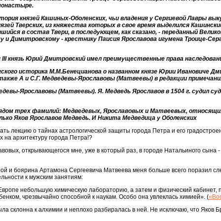
 монастыре.
ория князей Кашиных-Оболенских, чьи владения у Сергиевой Лавры вык
князей Тверских, из княжества которых в свое время выделился Кашински
шийся в состав Твери, в последующем, как сказано, - переданный Велик
у и Димитровскому - крестнику Паисия Ярославова игумена Троице-Сер
 III князь Юрий Дмитровский имел преимущественные права наследова
ского историка М.М.Бенецианова о названном князе Юрии Ивановиче Дм
также А и С.Г. Медведевы-Ярославовы (Матвеевы) в редакции примечани
дведевы-Ярославовы (Матвеевы). Я. Медведь Ярославов в 1504 г. судил суд
ядом трех фамилий: Медведевых, Ярославовых и Матвеевых, относящихс
ько Яков Ярославов Медведь. И Никита Медведица у Оболенских
ать лекцию о тайнах астрологической защиты города Петра и его градостроени
 на архитектуру города Петра!?
авовых, открывающегося мне, уже в который раз, в городе Натальиного сына -
й и боярина Артамона Сергеевича Матвеева меня больше всего поразил сле
льности к мужским занятиям:
Европе небольшую химическую лабораторию, а затем и физический кабинет, 
нком, чрезвычайно способной к наукам. Особо она увлеклась химией». (
«Во
ыла склонна к алхимии и неплохо разбиралась в ней. Не исключаю, что Яков Б