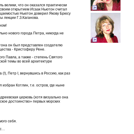
ь велики, что он оказался практически
 своим открытием Исаак Ньютон считал
ницаемостью Ньютон доверил Якову Брюсу
ы лекции Г.З.Каганова.
ном!
ьно нового города Петра, никогда не
ютона он был представлен создателю
щества - Кристоферу Рене.
ого Павла, а также - степень Святого
ской темы во всей архитектуре
!), Петр I, вернувшись в Россию, как раз
избран Котлин, т.е. остров, где ныне
дреевская церковь (хотя визуально она
вское достоинство» первых морских
мого себя.
ус…