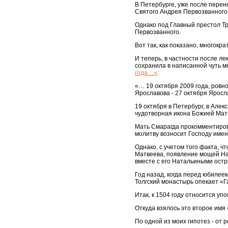
В Петербурге, уже после перен
Святого Андрея Первозванного,
Однако под Главный престол Т
Первозванного.
Вот так, как показано, многокр
И теперь, в частности после ле
сохранила в написанной чуть м
года…»
:
«… 19 октября 2009 года, ровно
Ярославова - 27 октября Яросл
19 октября в Петербург, в Але
чудотворная икона Божией Мате
Мать Смарагда прокомментирова
молитву возносит Господу име
Однако, с учетом того факта, 
Матвеева, появление мощей На
вместе с его Натальиными остр
Год назад, когда перед юбилее
Толгский монастырь опекает «
Итак, к 1504 году относится у
Откуда взялось это второе имя
По одной из моих гипотез - о