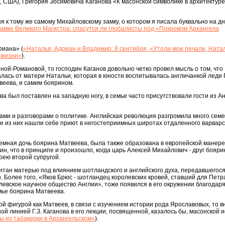
 США), Григория Зосимовича Каганова «К масонской символике в архитектуре
я к тому же самому Михайловскому замку, о котором я писала буквально на д
амке Великого Магистра: спасутся ли глобалисты под «Покровом Архангела
риана» (
«Наталья, Адриан и Владимир: 8 сентября, «Утоли мои печали, Ната
 жизни»
).
ой-Романовой, то господин Каганов довольно четко провел мысль о том, что
лась от матери Натальи, которая в юности воспитывалась англичанкой леди 
веева, и самим боярином.
а был поставлен на западную ногу, в семье часто присутствовали гости из Ан
ми и разговорами о политике. Английская революция разгромила много семе
ие из них нашли себе приют в негостеприимных широтах отдаленного варварс
мная дочь боярина Матвеева, была также образована в европейской манере
ин, что в принципе и произошло, когда царь Алексей Михайлович - друг бояри
оею второй супругой.
питан матерью под влиянием шотландского и английского духа, передавшегос
 Более того, «Яков Брюс - шотландец королевских кровей, ставший для Петра
евское научное общество Англии», тоже появился в его окружении благодар
мье боярина Матвеева.
кой фигурой как Матвеев, в связи с изучением истории рода Ярославовых, то 
й линией Г.З. Каганова в его лекции, посвященной, казалось бы, масонской 
 из табакерки в Архангельском»
).