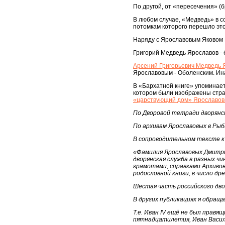
По другой, от «пересечения» (
В любом случае, «Медведь» в со
потомкам которого перешло эт
Наряду с Ярославовым Яковом 
Григорий Медведь Ярославов - 
Арсений Григорьевич Медведь 
Ярославовым - Оболенским. Ин
В «Бархатной книге» упоминает
котором были изображены страу
«царствующий дом» Ярославовы
По Дворовой тетради дворянст
По архивам Ярославовых в Рыби
В сопроводительном тексте к 
«Фамилия Ярославовых Дмитрий
дворянская служба в разных ч
грамотами, справками Архивов
родословной книги, в число др
Шестая часть российского дво
В других публикациях я обращал
Т.е. Иван IV ещё не был правя
пятнадцатилетия, Иван Васил