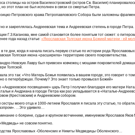
оса столицы на остров Василеостровский (остров Св. Василия) планировало
 но этот план не был исполнен в связи со смертью Петра.
роицко-Петровского храма Петропавловского Собора были заложены фрагме
атно и закреплялась Андреевская тема и Андреевская степень в городе Петра.
кции Г.З.Каганова, мне самой становится более понятым тот сюжет: о питерс
енее года назад статье:
«Ярославская Толгская икона Божией матери - ей мол
 в те дни, когда я начала писать первую статью по истории рода Ярославовы
авская Толгская икона «расширила» территорию своего покровительства.
ксандро-Невскую Лавру был привезен ковчежец с мощами покровителей домашн
ри Толгской.
ла это так: «Что Матерь Божья появилась в вашем городе, это говорит о том
нно о петербуржцах. Почему? Это знает только промысел Божий»
что «Андреевское посвящение» царь Петр I получил благодаря его матери На
тальи и Андриана в городе Петра как раз укладывается в «Наталье-Андреев
овом (Крестовским) и Андреевским собором.
м сестры моего отца и 1000-летием Ярославля я писала эту статью, то обрати
Газпром». …Это удивило…
поминание о боярине, судье и крупном вотчиннике, именуемом Ярославов Яко
 «Медведь» не совсем понятно.
т родства Ярославовых -Оболенских и Никиты Медведицы Оболенского…