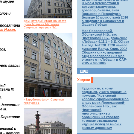
м музее
О моем путешествии в
документах:путевка,
договор, билеты, виза
олог и
Германии в Петербурге.
Больше 10 моих статей 2016
Дом, который стоит на месте
о Людвиге II Баварском и
дома боярина Матвеева,
Ордене Лебедя
у посвятила
Сверчков переулок №1
я Нагая.
Мое Ярославовой-
Оболенской Н.Б., экс
Чистяковой Н.Б., движение
«Лебедь» 9.11.1 – 9.11 XXI век
1-й год. №1328. 1328 начало
династии Валуа, Клин. 2002
лог,
Сборник стихотворений
отца Ярославова Б.Р. Мое
участие от «Лебедя» в CAF-
2005 и G8-2006
евой лавры,
Еще!
Ходоки
был
Куда пойти, к кому
ана III.
податься, у кого просить о
помощи. "Крысиный
.
король" сформировался по
«Зарубежнефть», Сверчков
следу моих Ярославовой-
переулок 1
, династия
Оболенской Н.Б., экс
III.
Чистяковой,
многочисленных
и Борисовне
обращений из хвостов,
которые отращивали
идущие вслед за мной к
разным адресатам
ленский и
а – автора