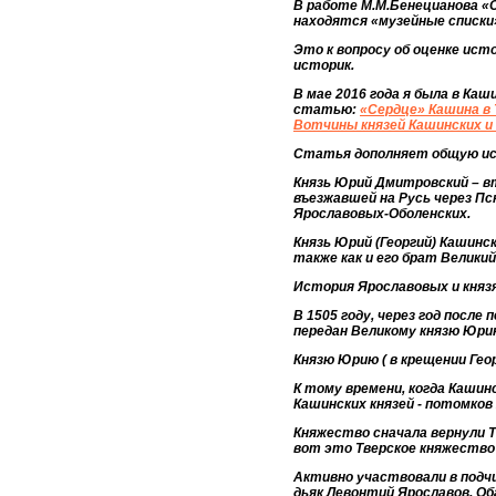
В работе М.М.Бенецианова «
находятся «музейные списки
Это к вопросу об оценке ист
историк.
В мае 2016 года я была в Ка
статью:
«Сердце» Кашина в 
Вотчины князей Кашинских и
Статья дополняет общую ис
Князь Юрий Дмитровский – вто
въезжавшей на Русь через Пск
Ярославовых-Оболенских.
Князь Юрий (Георгий) Кашинс
также как и его брат Великий 
История Ярославовых и кня
В 1505 году, через год после
передан Великому князю Юрию 
Князю Юрию ( в крещении Гео
К тому времени, когда Кашинс
Кашинских князей - потомков
Княжество сначала вернули Т
вот это Тверское княжество 
Активно участвовали в подчин
дьяк Левонтий Ярославов. Об