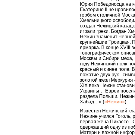
Юрия Победоносца на ко
Екатерине II не нравило
гербом столичной Москв
Хмельницкого освободил
создан Нежицкий казацк
играли греки. Богдан Х
Нежин знаменит Черной 
крупнейшие Троицкая, П
ярмарка. В конце XVIII 
топографическом описан
Москвы и Сибири меха, 
году Нежинский полк по
красный и синее поле. 
пожатие двух рук - симв
золотой жезл Меркурия -
XIX века Нежин станов
Украины… Евреи поселил
раздела Польши. Нежин 
Хабад…» (
«Нежин»
).
Известен Нежинский кла
Нежине учился Гоголь, 
первая жена Пикассо - 
одержавший одну из по
Матери и важной информ