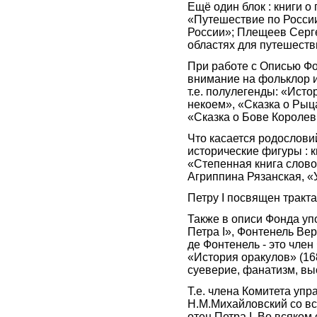
Ещё один блок : книги о
«Путешествие по Росси
России»; Плещеев Серге
областях для путешеств
При работе с Описью Ф
внимание на фольклор и
т.е. полулегенды: «Исто
некоем», «Сказка о Ры
«Сказка о Бове Королев
Что касается родослови
исторические фигуры : к
«Степенная книга слово
Агриппина Рязанская, «
Петру I посвящен тракт
Также в описи Фонда уп
Петра I», Фонтенель Ве
де Фонтенель - это член
«История оракулов» (16
суеверие, фанатизм, в
Т.е. члена Комитета уп
Н.М.Михайловский со вс
отец Петра I. Во всяком 