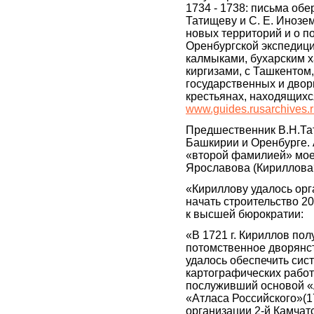
1734 - 1738: письма обе
Татищеву и С. Е. Инозем
новых территорий и о п
Оренбургской экспедици
калмыками, бухарским ха
киргизами, с Ташкентом
государственных и двор
крестьянах, находящихс
www.guides.rusarchives.
Предшественник В.Н.Тат
Башкирии и Оренбурге. 
«второй фамилией» мое
Ярославова (Кириллова?
«Кириллову удалось орг
начать строительство 2
к высшей бюрократии:
«В 1721 г. Кириллов пол
потомственное дворянств
удалось обеспечить сис
картографических работ
послуживший основой «
«Атласа Российского»(1
организации 2-й Камчат