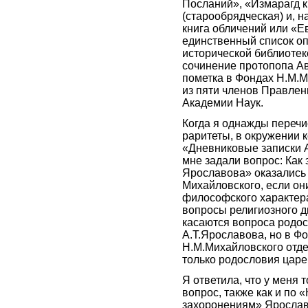
Посланий», «Измарагд к
(старообрядческая) и, н
книга обличений или «Е
единственный список оп
исторической библиотек
сочинение протопопа Ав
пометка в Фондах Н.М.М
из пяти членов Правле
Академии Наук.
Когда я однажды переч
раритеты, в окружении 
«Дневниковые записки А
мне задали вопрос: Как
Ярославова» оказались
Михайловского, если он
философского характера
вопросы религиозного д
касаются вопроса родо
А.Т.Ярославова, но в Ф
Н.М.Михайловского отд
только родословия царе
Я ответила, что у меня 
вопрос, также как и по
захоронениям» Ярослав