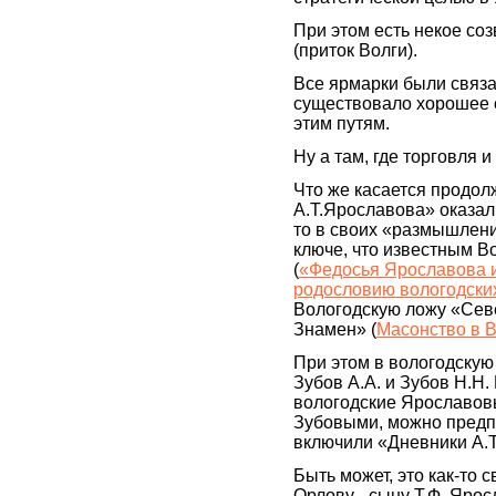
При этом есть некое со
(приток Волги).
Все ярмарки были связ
существовало хорошее 
этим путям.
Ну а там, где торговля 
Что же касается продол
А.Т.Ярославова» оказал
то в своих «размышлени
ключе, что известным В
(
«Федосья Ярославова и
родословию вологодск
Вологодскую ложу «Сев
Знамен» (
Масонство в В
При этом в вологодскую
Зубов А.А. и Зубов Н.Н.
вологодские Ярославовы
Зубовыми, можно предпол
включили «Дневники А.Т
Быть может, это как-то 
Орлову - сыну Т.Ф. Ярос