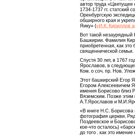
автор труда «Цветущее 
1734-1737 гг. статский 
Оренбургскую экспедици
обширного края и укреп
Яику» (
«И.К. Кириллов 
Вот такой незаурядный 
Башкирии. Фамилия Кири
приобретенная, как это 
священнической семьи.
Спустя 30 лет, в 1767 г
Ярославов, в следующей 
Ком. о соч. пр. Нов. Уло
Этот башкирский Егор Я
Егором Алексеевичем Я
имения Борисово близ Р
Вяземским. Позже этим
А.Т.Ярославов и М.И.Яро
«В книге Н.С. Борисова
фотография церкви. Ряд
Поздеевское и Борисовс
кое-что осталось) «бар
до того . как это имени