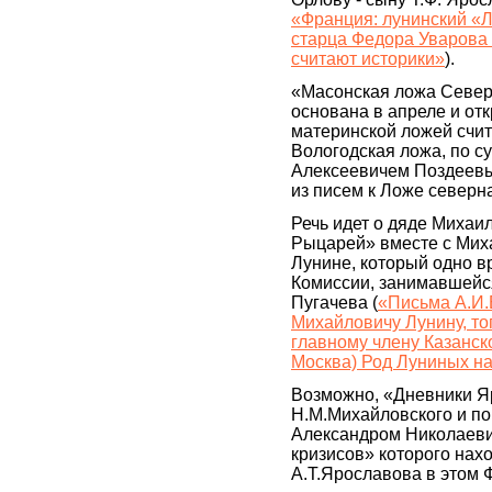
«Франция: лунинский «
старца Федора Уварова 
считают историки»
).
«Масонская ложа Север
основана в апреле и отк
материнской ложей счит
Вологодская ложа, по с
Алексеевичем Поздеевы
из писем к Ложе север
Речь идет о дяде Михаи
Рыцарей» вместе с Мих
Лунине, который одно в
Комиссии, занимавшейс
Пугачева (
«Письма А.И.
Михайловичу Лунину, то
главному члену Казанск
Москва) Род Луниных н
Возможно, «Дневники Я
Н.М.Михайловского и по
Александром Николаеви
кризисов» которого нах
А.Т.Ярославова в этом 