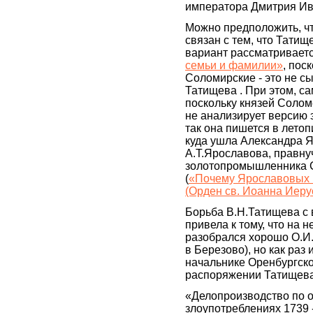
императора Дмитрия Ив
Можно предположить, чт
связан с тем, что Тати
вариант рассматриваетс
семьи и фамилии»
, пос
Соломирские - это не сы
Татищева . При этом, с
поскольку князей Солом
не анализирует версию 
так она пишется в лето
куда ушла Александра Я
А.Т.Ярославова, правну
золотопромышленника С
(
«Почему Ярославовых п
(Орден св. Иоанна Иеру
Борьба В.Н.Татищева с
привела к тому, что на 
разобрался хорошо О.И.
в Березово), но как ра
начальнике Оренбургско
распоряжении Татищева
«Делопроизводство по о
злоупотреблениях 1739 