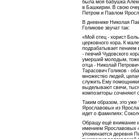
была моя бабушка Алек
в Башкирии. В свою очер
Петром и Павлом Яросл
В дневнике Николая Па
Голикове звучат так:
«Мой отец - хорист Боль
церковного хора. К мал
подрабатывает пением в
- певчий Чудовского хор
умерший молодым, тоже
отца - Николай Петрович
Тарасович Голиков - об
множество людей, целая
служить Ему помощники 
выделывают свечи, тыся
композиторы сочиняют 
Таким образом, это уже
Ярославовых из Яросла
идет о фамилиях: Сокол
Обращу ещё внимание и
имением Ярославовых «
упоминается деревня По