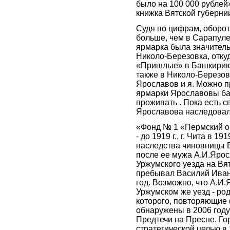
было на 100 000 рублей
книжка Вятской губернии 
Судя по цифрам, оборот
больше, чем в Сарапуле
ярмарка была значитель
Николо-Березовка, отку
«Пришлые» в Башкирию 
также в Николо-Березов
Ярославов и я. Можно п
ярмарки Ярославовы баш
проживать . Пока есть 
Ярославова наследовала
«Фонд № 1 «Пермский ок
- до 1919 г., г. Чита в 1
наследства чиновницы 
после ее мужа А.И.Ярос
Уржумского уезда на Вя
пребывал Василий Иван
год. Возможно, что А.И.
Уржумском же уезд - р
которого, повторяющие 
обнаружены в 2006 году
Предтечи на Пресне. Го
стратегической целью в