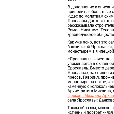
В дополнение к описан
приводит любопытные с
чудес по молитвам схимо
Ярославы Данковского 
рассказывала строител
Роман Никитич», Телепн
краеведческое обществ
Как уже ясно, вот это с
башкирской Ярославки,
монастырем в Липецкой
«Ярославы в качестве с
упоминается в окладной
Ерославль. Вместо дере
Ярославах, как видно из
преосв. Гавриил, прож
монастыре на покое, «н
каменную с колокольнею
Архистратига Михаила, 
Церковь Михаила Арханг
села Ярославы: Данковс
Таким образом, можно п
истинный портрет князя