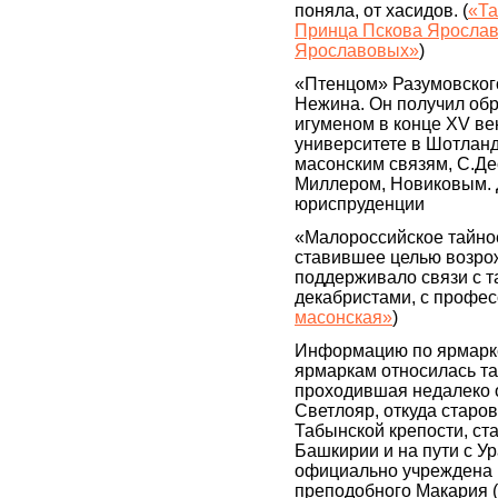
поняла, от хасидов. (
«Та
Принца Пскова Ярослава
Ярославовых»
)
«Птенцом» Разумовского
Нежина. Он получил обр
игуменом в конце XV ве
университете в Шотланд
масонским связям, С.Де
Миллером, Новиковым. 
юриспруденции
«Малороссийское тайное
ставившее целью возро
поддерживало связи с т
декабристами, с профес
масонская»
)
Информацию по ярмарке
ярмаркам относилась т
проходившая недалеко о
Светлояр, откуда старо
Табынской крепости, ст
Башкирии и на пути с У
официально учреждена в
преподобного Макария (