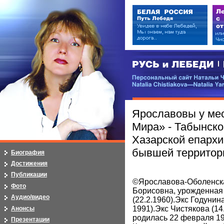
РУСЬ и ЛЕБЕДИ | RUSI — LEB
Персональный сайт Натальи Чистя
Natalia Chistiakova—Natalia Yarosla
Ярославовы у ме
Мира» - Табынско
Хазарской епархии
бывшей территор
Биография
Достижения
Публикации
©Ярославова-Оболенск
Фото
Борисовна, урожденная
Аудио/видео
(22.2.1960).Экс Годунина
1991).Экс Чистякова (14.
Анонсы
родилась 22 февраля 19
Презентации