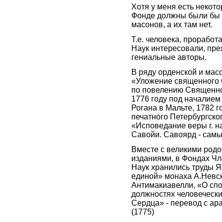
Хотя у меня есть некото
Фонде должны были бы т
масонов, а их там нет.
Т.е. человека, прорабо
Наук интересовали, пре
гениальные авторы.
В ряду орденской и мас
«Уложение священного 
по повелению Священно
1776 году под началием
Рогана в Мальте, 1782 г
печатного Петербургско
«Исповедание веры г. н
Савойи. Савоярд - самы
Вместе с великими род
изданиями, в Фондах Ч
Наук хранились труды Я
единой» монаха А.Невск
Антимакиавелли, «О спо
должностях человечески
Сердца» - перевод с ар
(1775)