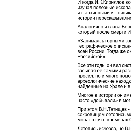
И когда И.К.Кириллов в
изучал полезные ископа
и с архивными источника
истории пересказывалис
Аналогично и глава Берг
который после смерти И
«Занимаясь горными зав
географическое описани
всей России. Тогда же 
Российской».
Все эти годы он вел си
засыпая ее самыми раз
просил, но и много пом
археологические находк
найденные на Урале и в
Многое в истории он им
часто «добывали» в мог
При этом В.Н.Татищев - 
сокровищем летопись м
монастыря о временах 
Летопись исчезла, но В