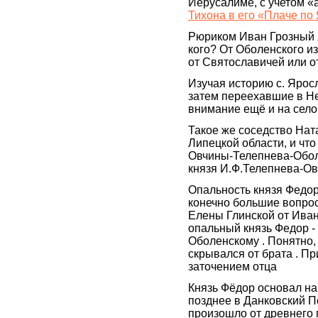
Иерусалиме, с учетом «
Тихона в его «Плаче п
Рюриком Иван Грозный я
кого? От Оболенского из
от Святославичей или 
Изучая историю с. Ярос
затем переехавшие в Не
внимание ещё и на село
Такое же соседство Нат
Липецкой области, и что
Овчины-Телепнева-Обол
князя И.Ф.Телепнева-О
Опальность князя Федо
конечно большие вопро
Елены Глинской от Иван
опальный князь Федор - 
Оболенскому . Понятно,
скрывался от брата . Пр
заточением отца
Князь Фёдор основал на
позднее в Данковский 
произошло от древнего 