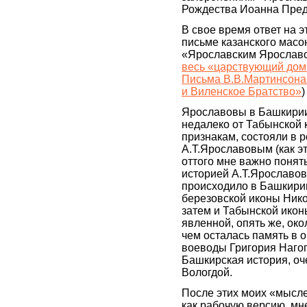
Рождества Иоанна Пред
В свое время ответ на э
письме казанского масо
«Ярославским Ярослав
весь «царствующий дом
Письма В.В.Мартинсона
и Виленское Братство»
)
Ярославовы в Башкири
недалеко от Табынской 
признакам, состояли в р
А.Т.Ярославовым (как эт
оттого мне важно понят
историей А.Т.Ярославова
происходило в Башкири
березовской иконы Нико
затем и Табынской ико
явленной, опять же, око
чем осталась память в 
воеводы Григория Нагого
Башкирская история, оч
Вологдой.
После этих моих «мысле
как рабочую версию, мн