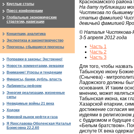
Краснокамского района
Круглые столы
На дату публикации мо
Пресс-конференции
Чистякова по бывшему 
статью фамилией Чист
Глобальные экономические
стратегии, навигации
девичьей фамилией Яро
© Наталья Чистякова-
Концепции, аналитика
3-5 апреля 2012 года
Экспертиза и законотворчество
Часть 1
Прогнозы, сбывшиеся прогнозы
Часть 2
Часть 3
Поправки в законы: Экстренно!
Для того, чтобы назват
Новости, комментарии, ремарки
Табынскую икону Божие
Внимание! Угрозы и тенденции
(Снычева) - митрополит
Финансы, банки, рубль, власть
Ладожского должны был
Лабиринты реформ
основания. И таким осн
Энергия реализации, жизненные
мнению, может являться 
силы
Табынская икона, как гл
Невидимые войны 21 века
Хазарской епархии, сим
достижение согласия м
Ходоки
иудеями в религиозном д
Мировой рынок нефти и газа
с буддизмом и будущее
Я Ярославова-Оболенская Наталья
«Белым братством». По
Борисовна 22.2.60
диспуте IX века одержал