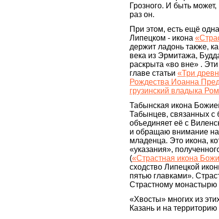
Грозного. И быть может
раз он.
При этом, есть ещё одна
Липецком - икона
«Стра
держит ладонь также, к
века из Эрмитажа, Будд
раскрыта «во вне» . Эт
главе статьи
«Три древн
Рождества Иоанна Пред
грузинский владыка Ром
Табынская икона Божией
Табынцев, связанных с 
объединяет её с Виленс
и обращаю внимание на
младенца. Это икона, ко
«указания», полученного
(
«Страстная икона Бож
сходство Липецкой икон
пятью главками». Страс
Страстному монастырю 
«Хвосты» многих из этих
Казань и на территорию