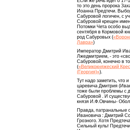
Если же речь идет о 17-
то это день пророка За
Иоанна Предтечи. Выбо
Сабуровой логичен, с уч
Сабуровой крещен имене
Потомки Чета особо выде
сентября в Кормовой к
род Сабуровых (
«Ворони
Лавра»
)
Император Дмитрий Ива
Лжедмитрием, - это «с
Сабуровой, конечно в т
(
«Великокняжеский Крес
(Георгия)»
).
Тут надо заметить, что 
царевича Дмитрия (Иван
тоже были проблемы с д
Сабуровой . И существуе
князя И.Ф.Овчины- Обол
Правда, патранальные 
Ивановича : Дмитрий Со
Грозного. Хотя Предтеча
Сильный культ Предтечи