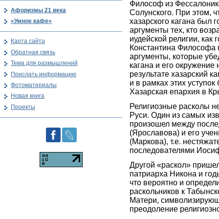
Философ из Фессалоник
Афоризмы 21 века
Солунского. При этом, ч
хазарского кагана был г
«Умное кафе»
аргументы тех, кто возр
иудейской религии, как 
Карта сайта
Константина Философа 
Обратная связь
аргументы, которые убе
Тема для размышлений
кагана и его окружение н
результате хазарский ка
Прислать информацию
и в рамках этих уступок
Фотоматериалы
Хазарская епархия в Кр
Новая книга
Религиозные расколы н
Проекты
Руси. Один из самых из
произошел между после
(Ярославова) и его уче
(Маркова), т.е. нестяжа
последователями Иосиф
Другой «раскол» прише
патриарха Никона и год
что вероятно и определ
раскольников к Табынск
Матери, символизирующ
преодоление религиозно