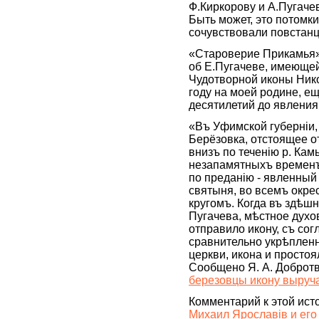
Ф.Киркорову и А.Пугаче
Быть может, это потомки
сочувствовали повстан
«Староверие Прикамья»
об Е.Пугачеве, имеюще
Чудотворной иконы Нико
году на моей родине, ещ
десятилетий до явлени
«Въ Уфимской губерніи, 
Берёзовка, отстоящее от
внизъ по теченію р. Кам
незапамятныхъ временъ 
по преданію - явленный
святыня, во всемъ окре
кругомъ. Когда въ здѣш
Пугачева, мѣстное духо
отправило икону, съ согл
сравнительно укрѣпленн
церкви, икона и просто
Сообщено Я. А. Добротво
березовцы икону выруч
Комментарий к этой ист
Михаил Ярославiв и его