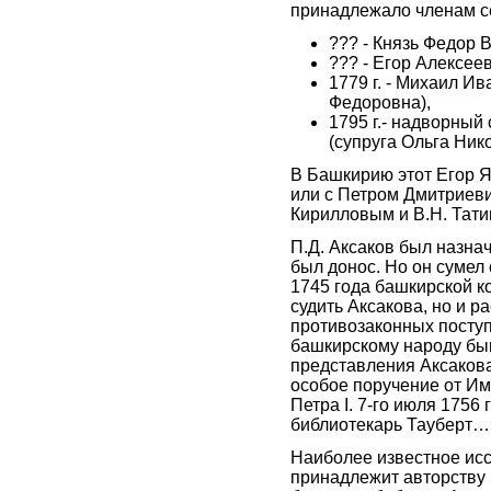
принадлежало членам с
??? - Князь Федор 
??? - Егор Алексее
1779 г. - Михаил И
Федоровна),
1795 г.- надворны
(супруга Ольга Ни
В Башкирию этот Егор Я
или с Петром Дмитриеви
Кирилловым и В.Н. Тат
П.Д. Аксаков был назна
был донос. Но он сумел 
1745 года башкирской к
судить Аксакова, но и 
противозаконных поступ
башкирскому народу бы
представления Аксакова
особое поручение от И
Петра І. 7-го июля 1756
библиотекарь Тауберт…
Наиболее известное ис
принадлежит авторству 