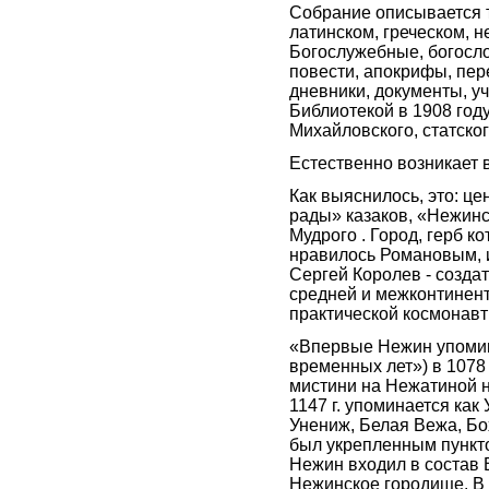
Собрание описывается т
латинском, греческом, 
Богослужебные, богосло
повести, апокрифы, пе
дневники, документы, у
Библиотекой в 1908 год
Михайловского, статско
Естественно возникает 
Как выяснилось, это: це
рады» казаков, «Нежинс
Мудрого . Город, герб к
нравилось Романовым, и
Сергей Королев - создат
средней и межконтинен
практической космонавт
«Впервые Нежин упомин
временных лет») в 1078 
мистини на Нежатиной н
1147 г. упоминается как
Унениж, Белая Вежа, Бох
был укрепленным пункто
Нежин входил в состав 
Нежинское городище. В 