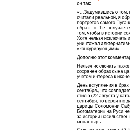
он так:
«…Задумавшись о том, п
считали реальной, я об
портретов самого Пуга
образ…». Т.е. получаетс
том, чтобы в истории с
Хотя нельзя исключать и
уничтожал альтернативн
«конкурирующими»
Дополню этот коммента
Нельзя исключать также
сохранен образ сына ца
учетом интереса к иконе
День вступления в брак 
сентября., что совпада
стилю (22 августа у като
сентября, то вероятно 
царицы Соломонии Сабу
Богоматери» на Руси не 
за истории насильствен
монастырь.