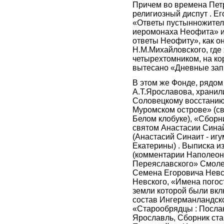
Причем во времена Петр
религиозный диспут . Ег
«Ответы пустынножител
иеромонаха Неофита» 
ответы Неофиту», как о
Н.М.Михайловского, где
четырехтомником, на ко
вытесано «Дневные зап
В этом же Фонде, рядом
А.Т.Ярославова, хранил
Соловецкому восстанию
Муромском острове» (св
Белом клобуке), «Сборн
святом Анастасии Сина
(Анастасий Синаит - иг
Екатерины) . Выписка и
(комментарии Наполеон
Переяславского» Смоле
Семена Егоровича Невс
Невского, «Имена погос
земли которой были вкл
состав Ингерманландско
«Старообрядцы : Послан
Ярославль, Сборник ст