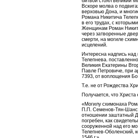
битвой стоял великий М
Вскоре молва о подвига
верховью Дона, и мног
Романа Никитича Телеп
в его трудах, с которым
Женщинам Роман Никитич
через затворенные двери
смерти, на могиле схим
исцелений.
Интересна надпись над 
Телепнева. поставленно
Великия Екатерины Вто
Павле Петровиче, при а
7393, от воплощения Б
Т.е. не от Рождества Хр
Получается, что Христа
«Могилу схимонаха Ром
П.П. Семенов-Тян-Шанск
отношении заштатный Д
погребен, как свидетель
сооруженной над его мо
Телепнев-Оболенский, к
1546 г.»