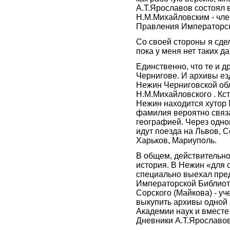
А.Т.Ярославов состоял в
Н.М.Михайловским - чл
Правления Императорск
Со своей стороны я сдел
пока у меня нет таких д
Единственно, что те и д
Чернигове. И архивы ез
Нежин Черниговской об
Н.М.Михайловского . Кст
Нежин находится хутор
фамилия вероятно связа
географией. Через одн
идут поезда на Львов, 
Харьков, Мариуполь.
В общем, действительн
история. В Нежин «для 
специально выехал пре
Императорской Библиот
Сорского (Майкова) - уч
выкупить архивы одной
Академии наук и вместе
Дневники А.Т.Ярославов