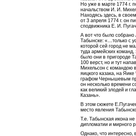
Но уже в марте 1774 г.
начальством И. И. Михе
Находясь здесь, в свое
от 3 апреля 1774 г. он 
сподвижника Е. И. Пуг
А вот что было собрано
Табынске: «…только с у
которой сей город не м
туда армейских команд, 
было они в пригороде Т
100 верст, но и тут нап
Михельсон с командою в
яицкого казака, на Яик
графом Чернышевым проз
он несколько времени с
как великий злодей и гл
Казань».
В этом сюжете Е.Пугачев
место явления Табынск
Т.е. Табынская икона не
дипломатии и мирного 
Однако, что интересно, 