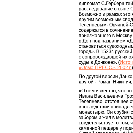
дипломат С.Герберштей
расследование о сыне С
Возможно в рамках этог
другим возможным свод
Телепневым- Овчиной-О
содержатся в сочинение
приезжавшего в Москву в
р.Дон под названием «Д
становиться судоходным
город». В 1523г. русски
с сопровождавшей их ох
суды в Донкове». (
Источ
«Олма-ПРЕСС», 2002 г.
)
По другой версии Данко
другой - Роман Никитич,
«О нем известно, что о
Ивана Васильевича Гроз
Телепнево, отстоящее от
впоследствии принадле
монастырю. Он срубил с
забором и жил в молитв
свидетельствует о том,
каменной пещере у подн