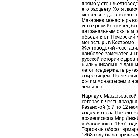
прямо у стен Желтоводск
его расцвету. Хотя лаво
менял всегда тяготеют 
Макариев монастырь во
устье реки Керженец б
патранальным святым р
объединяет: Печерский 
монастырь в Костроме .
Желтоводский «составил
наиболее замечательных
русской истории с древн
были уникальные данные
летопись держал в рука
сокровищем. Но летопись
с этим монастырем и я
чем иные.
Наряду с Макарьевской,
которая в честь праздн
Казанской (с 7 по 12 и
ходом из села Николо-Б
архиепископа Мир Ликий
избавлению в 1657 году
Торговый оборот ярмарк
1868 году было привезе