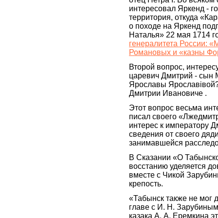
интересовал Яркенд - гор
территория, откуда «Ка
о походе на Яркенд под
Наталья» 22 мая 1714 го
генералитета России: «М
Романовых и «казны Фо
Второй вопрос, интерес
царевич Дмитрий - сын
Ярославы Ярославiвой? 
Дмитрии Ивановиче .
Этот вопрос весьма инт
писал своего «Лжедмитр
интерес к императору Д
сведения от своего дяд
занимавшейся расследо
В Сказании «О Табынско
восстанию уделяется до
вместе с Чикой Зарубин
крепость.
«Табынск также не мог 
главе с И. Н. Зарубиным
казака А. А. Еремкина э