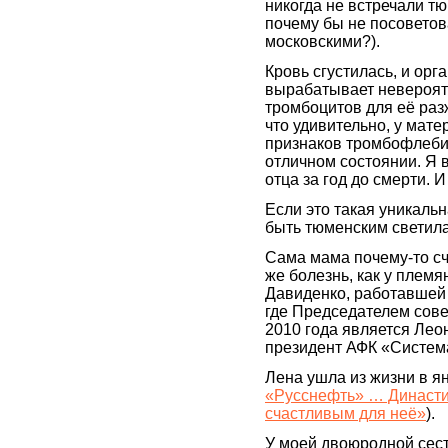
никогда не встречали тю
почему бы не посоветов
московскими?).
Кровь сгустилась, и орг
вырабатывает невероят
тромбоцитов для её раз
что удивительно, у мате
признаков тромбофлеби
отличном состоянии. Я 
отца за год до смерти. И
Если это такая уникальн
быть тюменским светила
Сама мама почему-то счи
же болезнь, как у плем
Давиденко, работавшей
где Председателем сове
2010 года является Ле
президент АФК «Систем
Лена ушла из жизни в ян
«Русснефть» … Династи
счастливым для неё»
).
У моей двоюродной сес