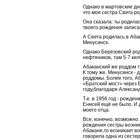
Однако в мартовские дн
что моя сестра Света ро
Она сказала: ты родила
твоего рождения записа
А Света родилась в Аба
Минусинск.
Однако Березовский род
нефтяников, там 5-7 ки
Абаканский же роддом т
К тому же, Минусинск - 
роддомы. Более того, А
«Братский мост» через 
году,благодаря Алексан
Т.е. в 1956 год - рожде
Енисей ещё не было. И 
моего отца.
Все, конечно, возможно.
рождения сестры возник 
Абакане,то возникает во
говорила одна из сестер