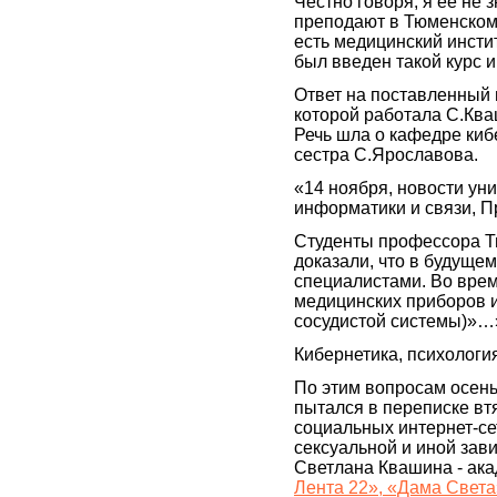
Честно говоря, я её не 
преподают в Тюменском 
есть медицинский инсти
был введен такой курс 
Ответ на поставленный 
которой работала С.Ква
Речь шла о кафедре киб
сестра С.Ярославова.
«14 ноября, новости уни
информатики и связи, П
Студенты профессора Т
доказали, что в будуще
специалистами. Во врем
медицинских приборов и
сосудистой системы)»…»
Кибернетика, психолог
По этим вопросам осен
пытался в переписке вт
социальных интернет-сет
сексуальной и иной зави
Светлана Квашина - ака
Лента 22», «Дама Света»