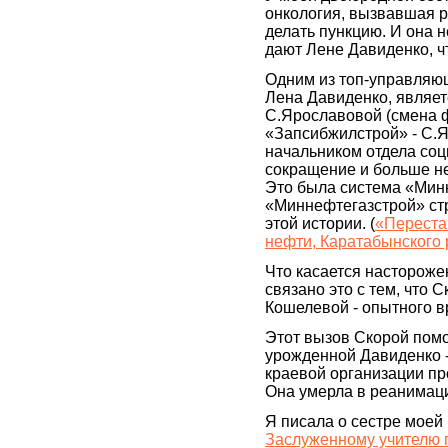
онкология, вызвавшая р
делать пункцию. И она н
дают Лене Давиденко, ч
Одним из топ-управляю
Лена Давиденко, являе
С.Ярославовой (смена 
«Запсибжилстрой» - С.Я
начальником отдела соц
сокращение и больше не
Это была система «Минн
«Миннефтегазстрой» ст
этой истории. (
«Переста
нефти, Каратабынского 
Что касается настороже
связано это с тем, что
Кошелевой - опытного в
Этот вызов Скорой помо
урожденной Давиденко 
краевой организации п
Она умерла в реанимац
Я писала о сестре моей
Заслуженному учителю п