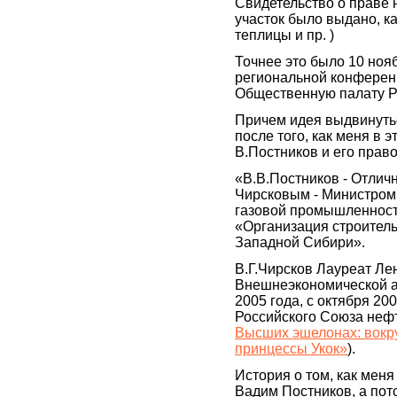
Свидетельство о праве 
участок было выдано, ка
теплицы и пр. )
Точнее это было 10 ноябр
региональной конферен
Общественную палату Р
Причем идея выдвинуть
после того, как меня в
В.Постников и его прав
«В.В.Постников - Отлич
Чирсковым - Министром
газовой промышленност
«Организация строител
Западной Сибири».
В.Г.Чирсков Лауреат Ле
Внешнеэкономической а
2005 года, с октября 20
Российского Союза нефт
Высших эшелонах: вокру
принцессы Укок»
).
История о том, как мен
Вадим Постников, а пот