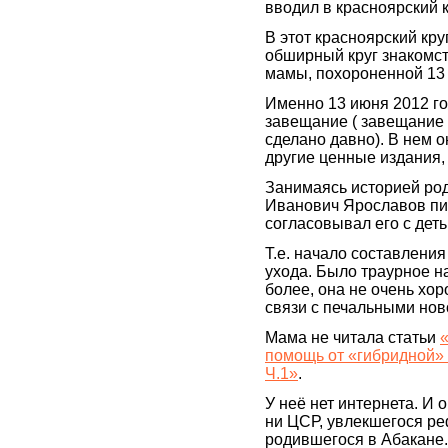
вводил в красноярский к
В этот красноярский кр
обширный круг знакомст
мамы, похороненной 13 
Именно 13 июня 2012 го
завещание ( завещание 
сделано давно). В нем 
другие ценные издания, 
Занимаясь историей род
Иванович Ярославов пис
согласовывал его с деть
Т.е. начало составлени
ухода. Было траурное н
более, она не очень хор
связи с печальными нов
Мама не читала статьи
помощь от «гибридной»
Ч.1»
.
У неё нет интернета. И 
ни ЦСР, увлекшегося ре
родившегося в Абакане.