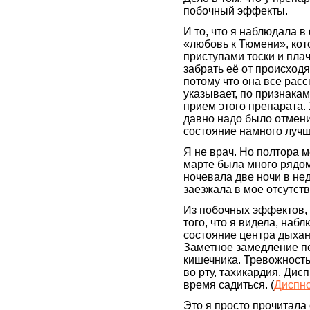
побочный эффекты.
И то, что я наблюдала 
«любовь к Тюмени», кот
приступами тоски и пла
забрать её от происходя
потому что она все расс
указывает, по признака
прием этого препарата. 
давно надо было отмени
состояние намного лучше
Я не врач. Но полтора 
марте была много рядом
ночевала две ночи в не
заезжала в мое отсутст
Из побочных эффектов, 
того, что я видела, наб
состояние центра дыхан
Заметное замедление п
кишечника. Тревожность,
во рту, тахикардия. Дис
время садиться. (
Диспн
Это я просто прочитала