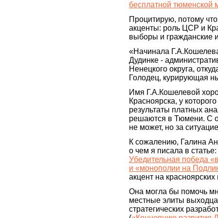
бесплатной тюменской 
Процитирую, потому чт
акценты: роль ЦСР и Кр
выборы и гражданские 
«Начинала Г.А.Кошелева
Дудинке - администрати
Ненецкого округа, отку
Голодец, курирующая н
Имя Г.А.Кошелевой хор
Красноярска, у которого
результаты платных ана
решаются в Тюмени. С 
не может, но за ситуаци
К сожалению, Галина Ан
о чем я писала в статье
Убедительная победа «
и «монополии на Подли
акцент на красноярских
Она могла бы помочь мн
местные элиты выходца 
стратегических разрабо
(
«Концепцию развития Л