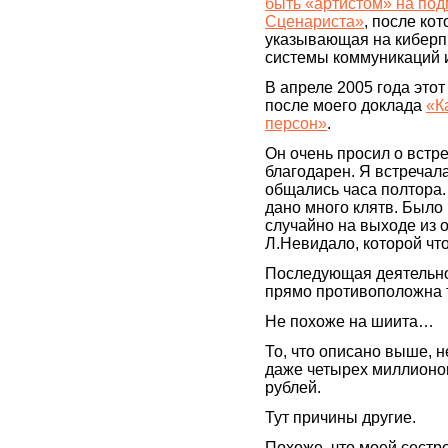
быть «артистом» на под
Сценариста»
, после ко
указывающая на киберпр
системы коммуникаций 
В апреле 2005 года это
после моего доклада
«К
персон»
.
Он очень просил о встре
благодарен. Я встречал
общались часа полтора.
дано много клятв. Было
случайно на выходе из 
Л.Невидало, которой чт
Последующая деятельн
прямо противоположна т
Не похоже на шиита…
То, что описано выше, 
даже четырех миллионов
рублей.
Тут причины другие.
Похоже, что моей сестр