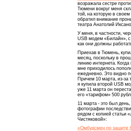
возражала сестре проти
Тюмени вокруг меня ск
той, на которую в свое
обратил внимание прон
театра Анатолий Иксано
У меня, в частности, че
USB модем «Билайн», с
как они должны работат
Приехав в Тюмень, куп
месяц, поскольку в пр
линию интернета. Когда 
мне приходилось пополня
ежедневно. Это видно по
Причем 10 марта, из-за 
я купила второй USB мо
уже 11 марта он перест
его «тарифом» 500 рубл
11 марта - это был день
фотографии последствий
рядом с копией статьи 
Чистяковой»:
«Омбудсмен по защите б