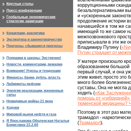
Круглые столы
коррупционными сканда
безальтернативными в
Пресс-конференции
и «ускоренным законотв
Глобальные экономические
продолжение истории во
стратегии, навигации
начавшейся в том же са
имеющей то же самое н
Концепции, аналитика
межпозвонкового простр
Экспертиза и законотворчество
приписывали в эти же о
Прогнозы, сбывшиеся прогнозы
Владимиру Путину (
«Ne
Путин страдает от меж
Поправки в законы: Экстренно!
У матери произошло кр
Новости, комментарии, ремарки
образованием большой 
Внимание! Угрозы и тенденции
первый случай, и она уж
этим живет, просто это 
Финансы, банки, рубль, власть
много более болезненно
Лабиринты реформ
суставы, Она не могла д
Энергия реализации, жизненные
ходить (
«Как Заслуженн
силы
помощь от «гибридной»
Невидимые войны 21 века
тюменской медицины? Ч
Ходоки
Поэтому в этот раз мат
Мировой рынок нефти и газа
трамадол - наркотическ
Я Ярославова-Оболенская Наталья
(
Трамадол
).
Борисовна 22.2.60