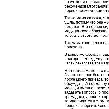
возможном привыкании 
рекомендовал ограничив
первой возможности от
Также мама сказала, чт
ушла, потому что она «
смерть». Эта первая си
медицинское образовани
то брать ответственност
Так мама говорила в на
приехала.
В конце же февраля вдру
подозревает сиделку в т
часть лекарства трамад
Я ответила маме, что в 
бы этот вопрос был пос
после моего приезда, т
обсуждать. А поскольку 
месяц и именно после то
задавать вопросы о про
трамадола, а также о пр
то мне видится в этом 
попытка очернить челов