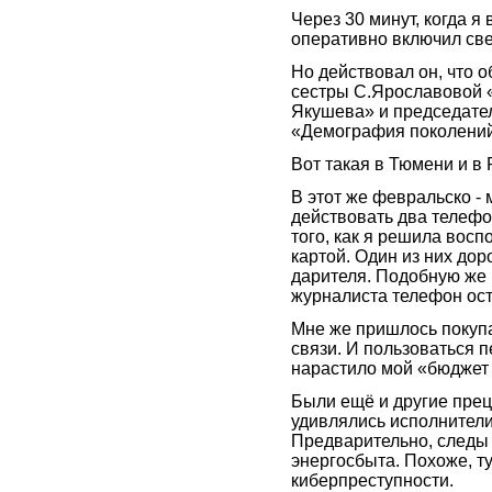
Через 30 минут, когда я
оперативно включил све
Но действовал он, что 
сестры С.Ярославовой 
Якушева» и председате
«Демография поколений
Вот такая в Тюмени и в
В этот же февральско -
действовать два телефо
того, как я решила вос
картой. Один из них дор
дарителя. Подобную же 
журналиста телефон ос
Мне же пришлось покуп
связи. И пользоваться п
нарастило мой «бюджет 
Были ещё и другие прец
удивлялись исполнители
Предварительно, следы
энергосбыта. Похоже, ту
киберпреступности.