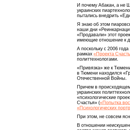
И почему Абакан, а не 
украинских пиартехноло
пытались внедрить «Ед
Я знаю об этом пиаровс
наши дни «Реинкарнации 
«Продавали» этот проек
имеющие отношение к д
А поскольку с 2006 год
рамках
«Проекта Счаст
политтехнологами.
«Привязка» же к Тюмени
в Тюмени находился «Г
Отечественной Войны.
Причем в происходящем
украинских политтехноло
«психологические проек
Счастья» (
«Попытка вос
«Психологических портр
При этом, не совсем ясн
В отношении неискушен