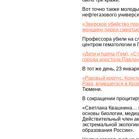
Вот точно также молоды
нефтегазового универс
«Зверское убийство пр
женщину перед смертью 
Профессора убили на сл
центром гематологии в 
«Дети и haima (Гем), «С
города апостола Павла
В тот же день, 23 января
«Раковый корпус. Конст
Рака, впившегося в Кро
Тюмени.
В сокращении процитир
«Светлана Квашнина… 
основы биологии, медиц
Действительный член а
экстремальной экологии
образования России».