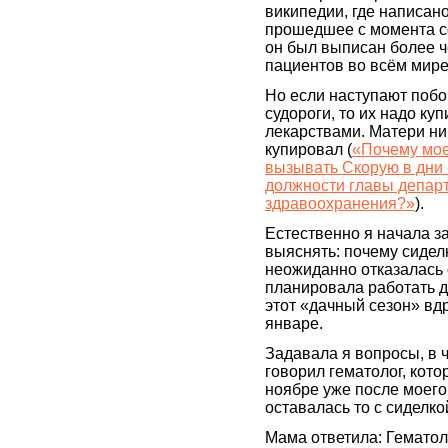
википедии, где написано
прошедшее с момента с
он был выписан более 
пациентов во всём мире
Но если наступают побо
судороги, то их надо ку
лекарствами. Матери ни
купировал (
«Почему мое
вызывать Скорую в дни
должности главы депар
здравоохранения?»
).
Естественно я начала з
выяснять: почему сиделк
неожиданно отказалась 
планировала работать д
этот «дачный сезон» вдр
январе.
Задавала я вопросы, в ча
говорил гематолог, кот
ноябре уже после моего 
оставалась то с сиделкой
Мама ответила: Гематол