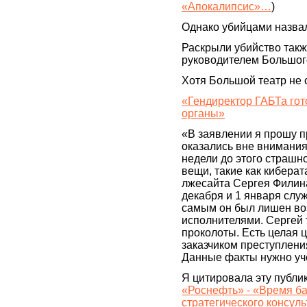
«Апокалипсис»…
)
Однако убийцами назвал
Раскрыли убийство такж
руководителем Большог
Хотя Большой театр не с
«Гендиректор ГАБТа гот
органы»
«В заявлении я прошу п
оказались вне внимания 
недели до этого страшн
вещи, такие как киберат
лжесайта Сергея Филина
декабря и 1 января слу
самым он был лишен воз
исполнителями. Сергей 
проколоты. Есть целая ц
заказчиком преступления
Данные факты нужно уч
Я цитировала эту публи
«Роснефть» - «Время б
стратегического консул