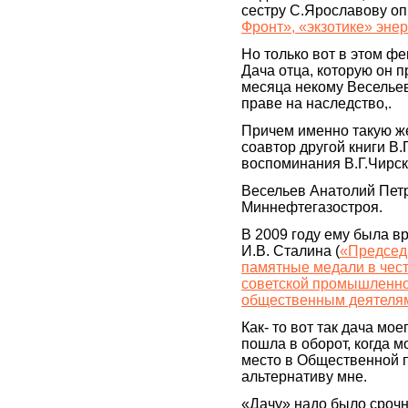
сестру С.Ярославову оп
Фронт», «экзотике» эн
Но только вот в этом ф
Дача отца, которую он п
месяца некому Веселье
праве на наследство,.
Причем именно такую ж
соавтор другой книги В
воспоминания В.Г.Чирско
Весельев Анатолий Петр
Миннефтегазостроя.
В 2009 году ему была в
И.В. Сталина (
«Председ
памятные медали в чест
советской промышленнос
общественным деятеля
Как- то вот так дача м
пошла в оборот, когда 
место в Общественной п
альтернативу мне.
«Дачу» надо было срочн