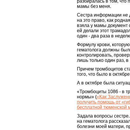
разбиралась в том, что 
мамы без меня.
Сестра информации не 
на это право, как родна
взяла у мамы документ о
ей делали этот трамадол
один - два раза в недел
Формулу крови, котору
гематолога должны был
контролировать, проверя
лишь только один раз, в
Причем тромбоцитов ста
того, что было в октябре
А в октябре была ситуац
«Тромбоциты 1086 - в т
нормы» (
«Как Заслужен
получить помощь от «ги
бесплатной тюменской 
Задала вопросы сестре.
на гематолога рассказа
болезни моей матери, п