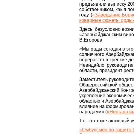
предъявили выписку 2005
собственником, как я п
году. (
«Завещание Борис
коварные сюжеты ордынс
Здесь, безусловно возн
«азербайджанским вином
В.Егорова
«Мы рады сегодня в это
солнечного Азербайджан
перерастет в крепкие д
Невидайло, руководите
области, президент ре
Заместитель руководите
Общероссийской общест
Азербайджанский Конгр
укрепление экономичес
областью и Азербайджан
влияние на формирован
народами» (
«Нектара вм
Т.е. это тоже активный 
«Омбудсмен по защите б