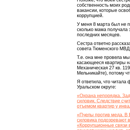
собственность моих род
вакансии, которые осво
коррупцией.
У меня 8 марта был не п
сколько мама получала 
последних месяцев.
Сестра ответно рассказ
совета Тюменского МВД 
Т.е. она мне провела мы
касающееся квартиры на
Механическая 27 кв. 11
Мельникайте), потому чт
Я ответила, что читала
Уральском округе:
«Охрана непорядка. За
силовик. Следствие счи
отъемом квартир у инв
«Пчелы против меда. В
силовика подозревают в
«Коррупционные связи 