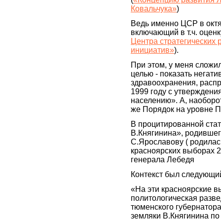
Ковальчука»
)
Ведь именно ЦСР в октя
включающий в т.ч. оцен
Центра стратегических 
инициатив»
).
При этом, у меня сложил
целью - показать нега
здравоохранения, расп
1999 году с утверждени
населению». А, наоборот
же Порядок на уровне П
В процитированной стат
В.Княгинина», родившег
С.Ярославову ( родилас
красноярских выборах 2
генерала Лебедя
Контекст был следующи
«На эти красноярские в
политологическая разве
тюменского губернатора
земляки В.Княгинина по 