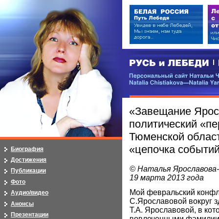
РУСЬ и ЛЕБЕДИ | RUSI — LEB
Персональный сайт Натальи Чистя
Natalia Chistiakova—Natalia Yarosla
«Завещание Ярос
политический «пе
Тюменской област
«цепочка событи
Биография
Достижения
© Наталья Ярославова
Публикации
19 марта 2013 года
Фото
Мой февральский конфл
Аудио/видео
С.Ярославовой вокруг 
Анонсы
Т.А. Ярославовой, в кот
Презентации
вовлеченными фамилии