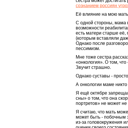
сестра может достигать
сознанием россиян угр
Её влияние на мою мать
С одной стороны, мама 
возможности реабилитаци
есть матери старше её,
(которым вставляли даж
Однако после разговоро
пессимизм.
Мне тоже сестра расска
«онкология». О том, что
Звучит страшно.
Однако суставы - просто
А онкологии маме никто 
Я ещё октябре запреща
сны» о том, что она ско
портретов» не может не з
Я считаю, что мать може
может быть - побочным 
из-за головокружения и
оценки своего состояни