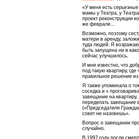
«У меня есть серьезные
мамы у Театра, у Театр
проект реконструкции к
же феврале…
Возможно, поэтому сест
матери в аренду, заложи
туда людей. Я возражаю.
быть запущена ни в како
сейчас улучшилось.
И мне известно, что доб
под такую квартиру, где
правильное решение из-
Я также упоминала о то
соседка и « проговарива
завещание на квартиру,
переделать завещание 
(«Председателя Гражда
совет не назовешь».
Вопрос о завещании пр
случайно.
В 1997 году после смер