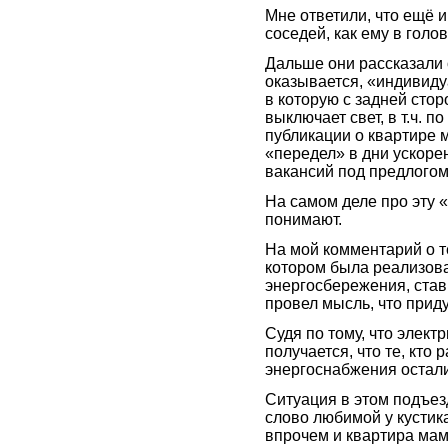
Мне ответили, что ещё 
соседей, как ему в голов
Дальше они рассказали о
оказывается, «индивиду
в которую с задней сто
выключает свет, в т.ч. п
публикации о квартире м
«передел» в дни ускор
вакансий под предлогом
На самом деле про эту 
понимают.
На мой комментарий о т
котором была реализов
энергосбережения, став
провел мысль, что прид
Судя по тому, что электр
получается, что те, кто
энергоснабжения остал
Ситуация в этом подъе
слово любимой у кустика
впрочем и квартира ма