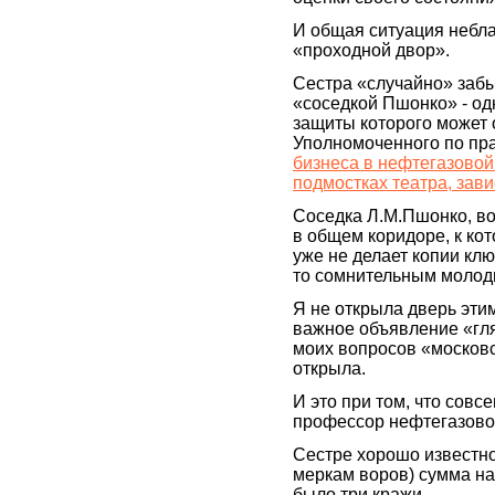
И общая ситуация небл
«проходной двор».
Сестра «случайно» забы
«соседкой Пшонко» - о
защиты которого может 
Уполномоченного по пра
бизнеса в нефтегазовой
подмостках театра, зав
Соседка Л.М.Пшонко, в
в общем коридоре, к ко
уже не делает копии клю
то сомнительным моло
Я не открыла дверь эти
важное объявление «гля
моих вопросов «москов
открыла.
И это при том, что сов
профессор нефтегазовог
Сестре хорошо известно
меркам воров) сумма на 
было три кражи.