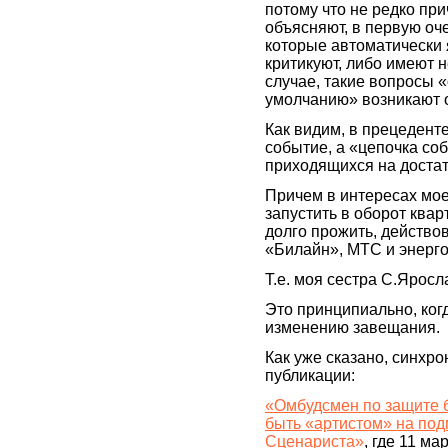
потому что не редко пр
объясняют, в первую оч
которые автоматически 
критикуют, либо имеют 
случае, такие вопросы 
умолчанию» возникают о
Как видим, в прецедент
событие, а «цепочка со
приходящихся на достат
Причем в интересах мое
запустить в оборот ква
долго прожить, действо
«Билайн», МТС и энерг
Т.е. моя сестра С.Яросл
Это принципиально, когд
изменению завещания.
Как уже сказано, синхр
публикации:
«Омбудсмен по защите б
быть «артистом» на под
Сценариста»
, где 11 ма