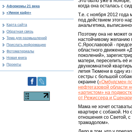
Это было уже в ноябре, 
когда она осталась с сид
Афоризмы 21 века
«Умное кафе»
Т.е. с ноября 2012 года
под действием этого на
анальгетика, выписанно
Карта сайта
Обратная связь
Поэтому она не может о
Тема для размышлений
настойчивому желанию 
С.Ярославовой - предс
Прислать информацию
областного движения «
Фотоматериалы
поколений», зарегистри
Новая книга
матери, переселить её и
Проекты
двухкомнатной квартир
летия Тюмени в одну из 
сестры с большой собак
окраине (
«Омбудсмен по
нефтегазовой области н
«артистом» на подмостк
от Режиссера и Сценар
Мама не хочет оставать
квартире с собакой. Но 
отношения со Светой, с
трамадолом».
Дело в том, что у препа