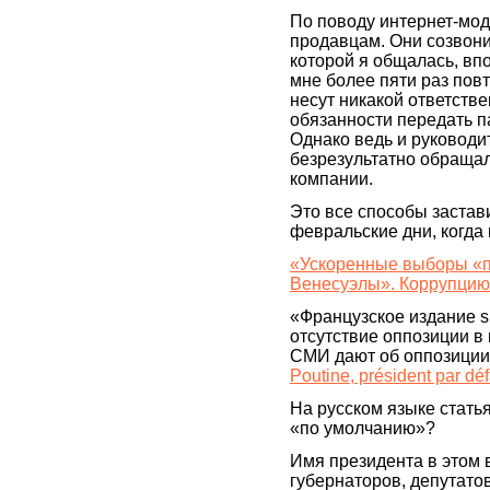
По поводу интернет-мод
продавцам. Они созвонил
которой я общалась, вп
мне более пяти раз повт
несут никакой ответств
обязанности передать 
Однако ведь и руководи
безрезультатно обращал
компании.
Это все способы застави
февральские дни, когда
«Ускоренные выборы «п
Венесуэлы». Коррупци
«Французское издание sl
отсутствие оппозиции в 
СМИ дают об оппозиции
Poutine, président par dé
На русском языке стать
«по умолчанию»?
Имя президента в этом 
губернаторов, депутато