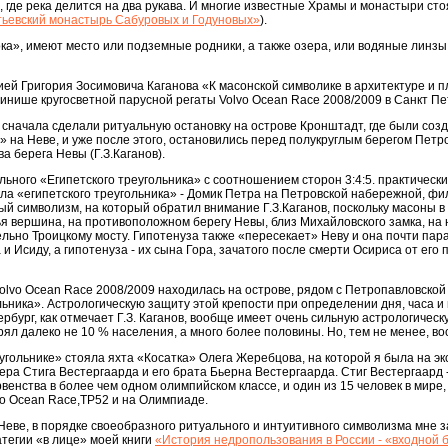
о, где река делится на два рукава. И многие известные Храмы и монастыри стоя
ьевский монастырь Сабуровых и Годуновых»
).
ока», имеют место или подземные родники, а также озера, или водяные линзы. 
цией Григория Зосимовича Каганова «К масонской символике в архитектуре и 
нише кругосветной парусной регаты Volvo Ocean Race 2008/2009 в Санкт Пет
ы сначала сделали ритуальную остановку на острове Кронштадт, где были соз
на Неве, и уже после этого, остановились перед полукруглым берегом Петропа
а берега Невы (Г.З.Каганов).
льного «Египетского треугольника» с соотношением сторон 3:4:5. практичес
гла «египетского треугольника» - Домик Петра на Петровской набережной, фил
обый символизм, на который обратил внимание Г.З.Каганов, поскольку масоны 
я вершина, на противоположном берегу Невы, близ Михайловского замка, на н
льно Троицкому мосту. Гипотенуза также «пересекает» Неву и она почти пар
и Исиду, а гипотенуза - их сына Гора, зачатого после смерти Осириса от ег
lvo Ocean Race 2008/2009 находилась на острове, рядом с Петропавловской к
льника». Астрологическую защиту этой крепости при определении дня, часа 
ербург, как отмечает Г.З. Каганов, вообще имеет очень сильную астрологичес
рял далеко не 10 % населения, а много более половины. Но, тем не менее, в
угольнике» стояла яхта «Косатка» Олега Жеребцова, на которой я была на э
а Стига Вестергаарда и его брата Бьерна Вестергаарда. Стиг Вестергаард - 
венства в более чем одном олимпийском классе, и один из 15 человек в мир
lvo Ocean Race,TP52 и на Олимпиаде.
на Неве, в порядке своеобразного ритуального и интуитивного символизма мне
тегии «в лице» моей книги
«История недропользования в России - «входной