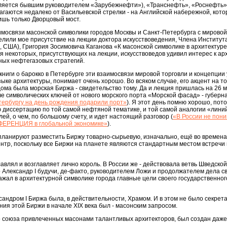
ляется бывшим руководителем «Зарубежнефти»), «Транснефть», «Роснефть»
гаются недалеко от Васильевской стрелки - на Английской набережной, кото
шь только Дворцовый мост.
имосвязи масонской символики городов Москвы и Санкт-Петербурга с мирово
делили мое присутствие на лекции доктора искусствоведения, Члена Институт
 США), Григория Зосимовича Каганова «К масонской символике в архитектуре
я некоторых, присутствующих на лекции, искусствоведов удивил интерес к ар
ных нефтегазовых стратегий.
р книги о барокко в Петербурге эти взаимосвязи мировой торговли и концепци
ыке архитектуры, понимает очень хорошо. Во всяком случае, его акцент на то
ма была морская Биржа - свидетельство тому. Да и лекция пришлась на 26 ма
 символических ключей от нового морского порта «Морской фасад» - губерн
ербургу на день рождения подарили порт»
). Я этот день помню хорошо, пото
 диссертацию по той самой нефтяной тематике, и той самой аналогии «лини
ей, о чем, по большому счету, и идет настоящий разговор (
«В России не пони
ФЕРЕНЦИЯ в глобальной экономике»
).
 планируют разместить Биржу товарно-сырьевую, изначально, ещё во времен
центр, поскольку все Биржи на планете являются стандартным местом встречи
авлял и возглавляет лично король. В России же - действовала ветвь Шведской
 Александр I будучи, де-факто, руководителем Ложи и продолжателем дела с
ражал в архитектурной символике города главные цели своего государственног
ндром I Биржа была, в действительности, Храмом. И в этом не было секрета 
ния этой Биржи в начале XIX века был - масонским запросом.
ого союза привлеченных масонами талантливых архитекторов, был создан даже