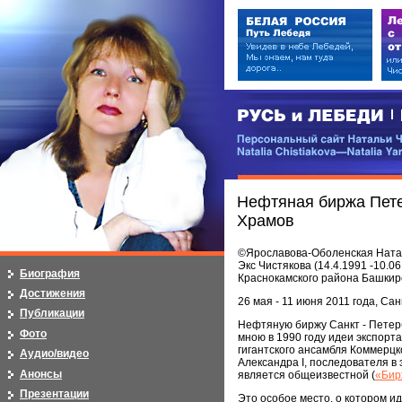
РУСЬ и ЛЕБЕДИ | RUSI — LEB
Персональный сайт Натальи Чистя
Natalia Chistiakova—Natalia Yarosla
Нефтяная биржа Пете
Храмов
©Ярославова-Оболенская Наталь
Экс Чистякова (14.4.1991 -10.0
Биография
Краснокамского района Башкир
Достижения
26 мая - 11 июня 2011 года, Са
Публикации
Нефтяную биржу Санкт - Петерб
Фото
мною в 1990 году идеи экспорт
гигантского ансамбля Коммерц
Аудио/видео
Александра I, последователя в 
Анонсы
является общеизвестной (
«Бир
Презентации
Это особое место, о котором и