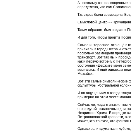
А поскольку все посвященные а
определено, что сам Соломонов
Т.е. здесь были совмещены Воз
Смысловой центр - «Причащен
Таким образом, был создан « 
И для того, чтобы пройти Посвя
Самое интересное, что ещё в в
приехали в город Петра и кто-
поскольку размещали провинциал
транспорт. Вот так мы и проси
как и первую встречу с Петерг
состояния «Держите меня семеро
вернулась. И ещё однажды подо
Можайск…
Вот эти самые символические фо
скульптуры Ростральной колон
И по ощущениям я всегда тянула
примерно на этом месте машину
Сейчас же, когда я знаю о том
его радугой в солнечные дни, к
Незримого Храма. В порядке ви
Петропавловской крепости, в с
может, кто-то счел, что фонта
Однако если вдуматься глубоко,