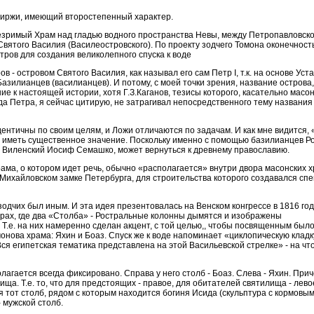
Биржи, имеющий второстепенный характер.
Незримый Храм над гладью водного пространства Невы, между Петропавловск
Святого Василия (Василеостровского). По проекту зодчего Томона оконечност
тров для создания великолепного спуска к воде
 - островом Святого Василия, как называл его сам Петр I, т.к. на основе Уст
азилианцев (василианцев). И потому, с моей точки зрения, название острова
е к настоящей истории, хотя Г.З.Каганов, тезисы которого, касательно масон
да Петра, я сейчас цитирую, не затрагивал непосредственного тему названия
дентичны по своим целям, и Ложи отличаются по задачам. И как мне видится, 
 иметь существенное значение. Поскольку именно с помощью базилианцев Ро
и Виленский Иосиф Семашко, может вернуться к древнему православию.
ма, о котором идет речь, обычно «располагается» внутри двора масонских х
 в Михайловском замке Петербурга, для строительства которого создавался с
зодчих был иным. И эта идея презентовалась на Венском конгрессе в 1816 го
рах, где два «Столба» - Ростральные колонны дымятся и изображены
.е. на них намеренно сделан акцент, с той целью,, чтобы посвященным было
монова храма: Яхин и Боаз. Спуск же к воде напоминает «циклопическую клад
ся египетская тематика представлена на этой Васильевской стрелке» - на чт
агается всегда фиксировано. Справа у него столб - Боаз. Слева - Яхин. При
ща. Т.е. то, что для предстоящих - правое, для обитателей святилища - лев
 тот столб, рядом с которым находится богиня Исида (скульптура с кормовым
- мужской столб.