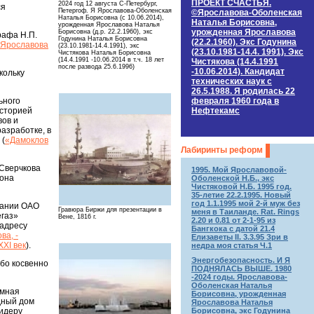
ПРОЕКТ СЧАСТЬЯ.
2024 год 12 августа C-Петербург,
ся
Петергоф. Я Ярославова-Оболенская
©Ярославова-Оболенская
Наталья Борисовна (с 10.06.2014),
Наталья Борисовна,
урожденная Ярославова Наталья
урожденная Ярославова
Борисовна (д.р. 22.2.1960), экс
рафа Н.П.
Годунина Наталья Борисовна
(22.2.1960). Экс Годунина
-Ярославова
(23.10.1981-14.4.1991), экс
(23.10.1981-14.4. 1991). Экс
Чистякова Наталья Борисовна
(14.4.1991 -10.06.2014 в т.ч. 18 лет
Чистякова (14.4.1991
после развода 25.6.1996)
-10.06.2014). Кандидат
кольку
технических наук c
26.5.1988. Я родилась 22
февраля 1960 года в
ьного
Нефтекамс
историей
вов и
азработке, в
 (
«Дамоклов
Лабиринты реформ
 Сверчкова
1995. Мой Ярославовой-
мона
Оболенской Н.Б., экс
Чистяковой Н.Б. 1995 год.
35-летие 22.2.1995. Новый
год 1.1.1995 мой 2-й муж без
мпании ОАО
Гравюра Биржи для презентации в
меня в Таиланде. Rat. Rings
егаз»
Вене, 1816 г.
2.20 и 0.81 от 2-1-95 из
 адресу
Бангкока с датой 21.4
ва, -
Елизаветы II. 3.3.95 Зри в
XI век
).
недра моя статья Ч.1
Энергобезопасность. И Я
бо косвенно
ПОДНЯЛАСЬ ВЫШЕ. 1980
-2024 годы. Ярославова-
Оболенская Наталья
емная
Борисовна, урожденная
дный дом
Ярославова Наталья
Борисовна, экс Годунина
лидеру