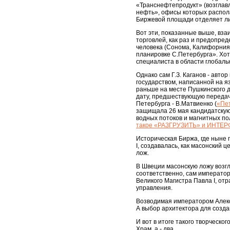
«Транснефтепродукт» (возглав
нефть», офисы которых распола
Биржевой площади отделяет ли
Вот эти, показанные выше, вза
торговлей, как раз и предопре
человека (Сонома, Калифорния,
планировке С.Петербурга». Хот
специалиста в области глобаль
Однако сам Г.З. Каганов - авто
государством, написанной на яз
раньше на месте Пушкинского до
дату, предшествующую передаче
Петербурга - В.Матвиенко (
«Пет
защищала 26 мая кандидатскую
водных потоков и магнитных пол
такое «РАЗГРУЗИТЬ» и ИНТЕР
Историческая Биржа, где ныне
I, создавалась, как масонский 
лож.
В Швеции масонскую ложу возгл
соответственно, сам император
Великого Магистра Павла I, от
управления.
Возводимая императором Алекса
А выбор архитектора для созда
И вот в итоге такого творческ
Храм, а - два.