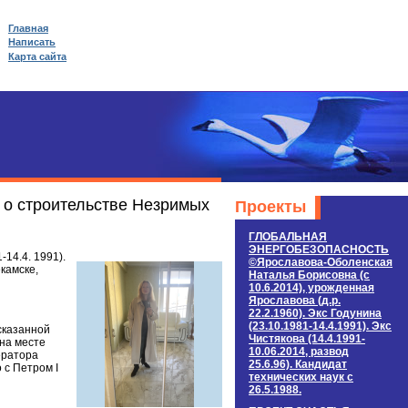
Главная
Написать
Карта сайта
 о строительстве Незримых
Проекты
ГЛОБАЛЬНАЯ
ЭНЕРГОБЕЗОПАСНОСТЬ
14.4. 1991).
©Ярославова-Оболенская
камске,
Наталья Борисовна (c
10.6.2014), урожденная
Ярославова (д.р.
22.2.1960). Экс Годунина
(23.10.1981-14.4.1991). Экс
сказанной
Чистякова (14.4.1991-
 на месте
10.06.2014, развод
ератора
25.6.96). Кандидат
 с Петром I
технических наук c
26.5.1988.