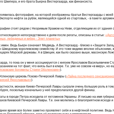
го Шкипера, и его брата Бьерна Вестергаарда, как финансиста.
 появилась фотография, на которой изображены братья Вестергаарды с моей к
б Экспорте нефти за рубли, являющейся одной из стартовых, - в пакете аргум
ографии стоят рядом с Незримым Храмом на Неве, отделяющим их от здания 
относящиеся непосредственно к дням после регаты, описаны в статье:
«Датс
ных, лебединых и кибер - Элит планеты»
х имен. Ведь Бьерн означает Медведь. А Вестергаард - близко к «Защите Зап
 Шведскому королевскому семейству. И это тоже видимо вполне объяснимо, 
 Рыцарях Морской державы. А в Швеции, как было сказано выше, масонскую Лож
аарда, то пока он у меня ассоциируется с князем Ярославом Васильевичем С
казанием на тот факт, что князь был в клире. Т.е. уже не совсем «в миру», но
псковские богомилы Стриги Оболенские»
).
Успенскую церковь Псково-Печерской Лавры (
«Тайна последнего сенсационно
 князей Ярославовых»
).
частности, монахи Киево-Печерской Лавры сыграли очень большую роль в том,
урге, поскольку изначально у неё предполагался другой финиш.
ты в городе Петра исходила от яхтсменов Украины. И письмо на имя губерн
ахов Киевской Печерской Лавры. Т.е. они молились о благоприятном исходе и
днее время все более заметно проявляет себя и в нефтяной политике. Ведь