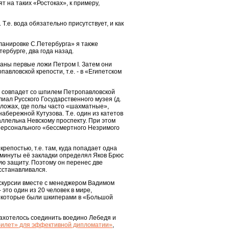
т на таких «Ростоках», к примеру,
Т.е. вода обязательно присутствует, и как
планировке С.Петербурга» я также
ербурге, два года назад.
даны первые ложи Петром I. Затем они
вловской крепости, т.е. - в «Египетском
ки совпадет со шпилем Петропавловской
иал Русского Государственного музея (д.
в ложах, где полы часто «шахматные»,
абережной Кутузова. Т.е. один из катетов
аллельна Невскому проспекту. При этом
о персонального «бессмертного Незримого
репостью, т.е. там, куда попадает одна
и минуты её закладки определял Яков Брюс
кую защиту. Поэтому он перенес две
осстанавливался.
кскурсии вместе с менеджером Вадимом
это один из 20 человек в мире,
е, которые были шкиперами в «Большой
 захотелось соединить воедино Лебедя и
 билет» для эффективной дипломатии»
,