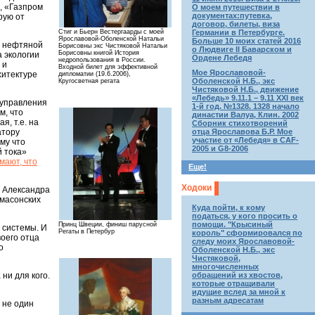
, «Газпром
О моем путешествии в
документах:путевка,
рую от
договор, билеты, виза
Стиг и Бьерн Вестергаарды с моей
Германии в Петербурге.
Ярославовой-Оболенской Натальи
Больше 10 моих статей 2016
й нефтяной
Борисовны экс Чистяковой Натальи
о Людвиге II Баварском и
Борисовны книгой История
а экологии
Ордене Лебедя
недропользования в России.
 и
Входной билет для эффективной
Мое Ярославовой-
хитектуре
дипломатии (19.6.2006),
Оболенской Н.Б., экс
Кругосветная регата
Чистяковой Н.Б., движение
«Лебедь» 9.11.1 – 9.11 XXI век
и управления
1-й год. №1328. 1328 начало
м, что
династии Валуа, Клин. 2002
я, т.е. на
Сборник стихотворений
отца Ярославова Б.Р. Мое
атору
участие от «Лебедя» в CAF-
му что
2005 и G8-2006
й тока»
мают, что
Еще!
Ходоки
а Александра
 масонских
Куда пойти, к кому
податься, у кого просить о
помощи. "Крысиный
Принц Швеции, финиш парусной
 системы. И
Регаты в Петербур
король" сформировался по
воего отца
следу моих Ярославовой-
о
Оболенской Н.Б., экс
Чистяковой,
многочисленных
обращений из хвостов,
ни для кого.
которые отращивали
идущие вслед за мной к
разным адресатам
 не один