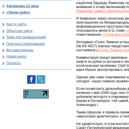
нацболов Эдуарду Лимонову, пр
Афоризмы 21 века
внимание к этому маленькому пя
Романова, символ свободы и пр
«Умное кафе»
И буквально через несколько дн
приглашение на Международный
Карта сайта
информационное пространство» 
описывалось мною в 11 главе
«
Обратная связь
повествования
«Утоли мои печ
Тема для размышлений
Интервью «Голос Тюмени услыш
Прислать информацию
(№ 64/ 4027) хорошо представ
Фотоматериалы
настаивала (
«Голос Тюмени ус
Новая книга
Комментируя представляемые
нефти за рубли (о котором я пи
Проекты
политическая проблема: США бо
идея Ирана экспортировать неф
Однако уже само озвучивание и
сегодня - наше главное оружие
Если посмотреть дальнейшую ди
начиная с мая 2006 года, они 
рублевом экспорте и озвучива
Биржи в Петербурге, той самой
Александра I.
Таким образом, я привела приме
«масонская архитектура» и гло
Не удивительно, в этом контек
Санкт-Петербургской междунар