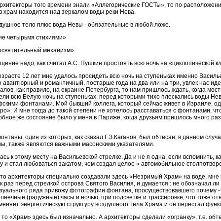
рхитекторы того времени знали «Аллегорические ГОСТы», то по расположени
 храм находится над зеркалом воды реки Нева.
душное тело плюс вода Невы - обязательные в любой ложе.
ие четырьмя стихиями»
Посвятительный механизм»
щение надо, как считал А.С. Пушкин простоять всю ночь на «циклопической к
озрасте 12 лет мне удалось просидеть всю ночь на ступеньках именно Васил
то авантюрный и романтичный, постарше года на два или на три, увлек нас ид
ов, как правило, на окраине Петербурга, то нам пришлось ждать, когда мост
дели всю Белую ночь на ступеньках, перед которыми тихо плескались воды Нев
офскими фонтанами. Мой бывший коллега, который сейчас живет в Израиле, 
». И мне тогда до такой степени не хотелось расставаться с фонтанами, что
бное же состояние было у меня в Париже, когда друзьям пришлось много раз 
нтаны, один из которых, как сказал Г.З.Каганов, был обтесан, в данном случ
ны, также являются важными масонскими указателями.
сь к этому месту на Васильевской стрелке. Да и не я одна, если вспомнить,
 и стал любоваться закатом, чем создал целое « автомобильное столпотвор
, что архитекторы специально создавали здесь «Незримый Храм» на воде, мне
ак раз перед стрелкой острова Святого Василия, и думается : не обозначал л
зуального ряда привожу фотографии фонтана, просуществовавшего почему -т
олнечные (радужные) часы и ночью, при подсветке и трассировке, что тоже о
н меняет энергетическую структуру воздушного тела Храма и он перестал фун
 то «Храм» здесь был изначально. А архитекторы сделали «огранку», т.е. об