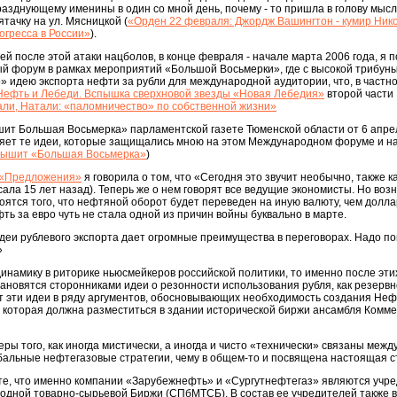
азднующему именины в один со мной день, почему - то пришла в голову мысл
тачку на ул. Мясницкой (
«Орден 22 февраля: Джордж Вашингтон - кумир Нико
огресса в России»
).
ей после этой атаки нацболов, в конце февраля - начале марта 2006 года, я 
 форум в рамках мероприятий «Большой Восьмерки», где с высокой трибуны
идею экспорта нефти за рубли для международной аудитории, что, в частно
Нефть и Лебеди. Вспышка сверхновой звезды «Новая Лебедия»
второй части
али, Натали: «паломничество» по собственной жизни»
ит Большая Восьмерка» парламентской газете Тюменской области от 6 апре
ляет те идеи, которые защищались мною на этом Международном форуме и на
лышит «Большая Восьмерка»
)
«Предложения»
я говорила о том, что «Сегодня это звучит необычно, также к
сала 15 лет назад). Теперь же о нем говорят все ведущие экономисты. Но воз
ятся того, что нефтяной оборот будет переведен на иную валюту, чем долла
ть за евро чуть не стала одной из причин войны буквально в марте.
деи рублевого экспорта дает огромные преимущества в переговорах. Надо пон
»
намику в риторике ньюсмейкеров российской политики, то именно после этих
становятся сторонниками идеи о резонности использования рубля, как резервн
ют эти идеи в ряду аргументов, обосновывающих необходимость создания Не
, которая должна разместиться в здании исторической биржи ансамбля Комм
ры того, как иногда мистически, а иногда и чисто «технически» связаны межд
бальные нефтегазовые стратегии, чему в общем-то и посвящена настоящая с
сте, что именно компании «Зарубежнефть» и «Сургутнефтегаз» являются учр
одной товарно-сырьевой Биржи (СПбМТСБ). В состав ее учредителей также 