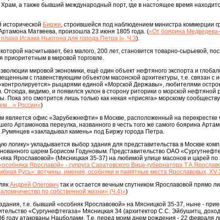
 Храм, а также бывший международный порт, где в настоящее время находит
й исторической
Биржи
, строившейся под наблюдением министра коммерции г
Артамона Матвеева, произошла 23 июня 1805 года. (
«От боярина Медведева
 плана Исаака Ньютона для города Петра I», Ч.3
).
которой насчитывает, без малого, 200 лет, становится товарно-сырьевой, пос
я приоритетным в мировой торговле.
ой эволюции мировой экономики, ещё один объект нефтяного экспорта и глобал
ещенным с главенствующим объектом масонской архитектуры, т.е. связан с 
 «контролируется» рыцарями единой «Морской Державы», любителями остро
 Отсюда, видимо, и появился уклон в сторону риторики о морской нефтяной р
ы. Пока это смотрится лишь только как некая «присяга» морскому сообществу
цем…» России»
)
ом является офис «Зарубежнефти» в Москве, расположенный на перекрестке
шего Артамонова переулка, названного в честь того же самого боярина Арта
П.Румянцев «закладывал камень» под Биржу города Петра.
скую логику» укладывается выбор здания для представительства в Москве ко
основанного царем Борисом Годуновым. Представительство ОАО «Сургутнефт
няка Ярославовой» (Мясницкая 35-37) на любимой улице масонов и царей по
особняка Ярославой» - супруга Саратовского Вице-губернатора Т.А.Ярославо
мбная Русь»: вотчины, имения, особняки и памятные места Ярославовых, XV-X
мляк
Андрей Олегович
так и остается вечным спутником Ярославовой прямо ли
паломничество по собственной жизни» (Ч.4)»
)
 здания, т.е. бывший «особняк Ярославовой» на Мясницкой 35-37, ныне - при
ительство «Сургунефтегаза» Мясницкая 34 (архитектор С.С. Эйбушитц, дохо
6 году атакованы Нацболами. Т.е. перед моим днем рождения - 22 февраля 