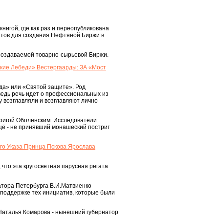
нигой, где как раз и переопубликована
ентов для создания Нефтяной Биржи в
создаваемой товарно-сырьевой Биржи.
кие Лебеди» Вестергаарды: ЗА «Мост
ада» или «Святой защите». Род
ведь речь идет о профессиональных из
у возглавляли и возглавляют лично
тригой Оболенским. Исследователи
 ещё - не принявший монашеский постриг
го Указа Принца Пскова Ярослава
 что эта кругосветная парусная регата
атора Петербурга В.И.Матвиенко
 поддержке тех инициатив, которые были
 Наталья Комарова - нынешний губернатор