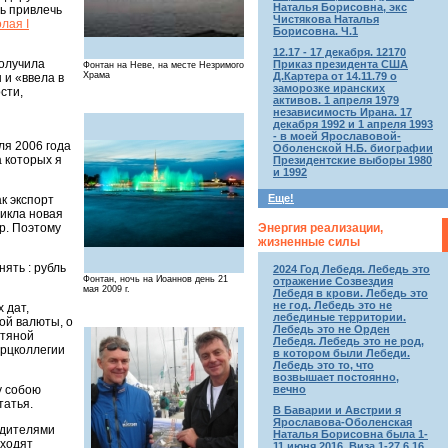
Наталья Борисовна, экс
ь привлечь
Чистякова Наталья
лая I
Борисовна. Ч.1
12.17 - 17 декабря. 12170
получила
Приказ президента США
Фонтан на Неве, на месте Незримого
Д.Картера от 14.11.79 о
Храма
 и «ввела в
заморозке иранских
сти,
активов. 1 апреля 1979
независимость Ирана. 17
декабря 1992 и 1 апреля 1993
- в моей Ярославовой-
ля 2006 года
Оболенской Н.Б. биографии
 которых я
Президентские выборы 1980
и 1992
Еще!
ак экспорт
никла новая
Энергия реализации,
р. Поэтому
жизненные силы
ять : рубль
2024 Год Лебедя. Лебедь это
Фонтан, ночь на Иоаннов день 21
отражение Созвездия
мая 2009 г.
Лебедя в крови. Лебедь это
не год. Лебедь это не
 дат,
лебединые территории.
ой валюты, о
Лебедь это не Орден
фтяной
Лебедя. Лебедь это не род,
ерцколлегии
в котором были Лебеди.
Лебедь это то, что
возвышает постоянно,
у собою
вечно
татья.
В Баварии и Австрии я
Ярославова-Оболенская
едителями
Наталья Борисовна была 1-
входят
11 июня 2016. Виза 1-27.6.16.