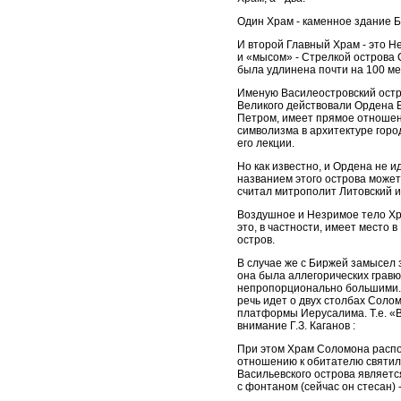
Один Храм - каменное здание 
И второй Главный Храм - это 
и «мысом» - Стрелкой острова 
была удлинена почти на 100 ме
Именую Василеостровский остров
Великого действовали Ордена Б
Петром, имеет прямое отношени
символизма в архитектуре горо
его лекции.
Но как известно, и Ордена не и
названием этого острова может
считал митрополит Литовский 
Воздушное и Незримое тело Хра
это, в частности, имеет место
остров.
В случае же с Биржей замысел 
она была аллегорических гравю
непропорционально большими. Т
речь идет о двух столбах Соло
платформы Иерусалима. Т.е. «В
внимание Г.З. Каганов :
При этом Храм Соломона распол
отношению к обитателю святили
Васильевского острова является
с фонтаном (сейчас он стесан) 