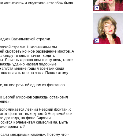
ю «женского» и «мужского «столба» было
ладке» Васильевской стрелки.
ьевской стрелки. Школьниками мы
еей смотреть ночное разведение мостов. А
ы сведут вновь и начнет ходить
ы. Я очень хорошо помню эту ночь, также
однажды удачно назвал подобные
 спустя многие годы я все-таки сюда
показывать мне на часы. Плюс к этому -
ае, он вел речь об одном из фонтанов
 как Сергей Миронов однажды остановил
ение».
 вспоминается летний Невский фонтан, с
и этот фонтан - выход некой Незримой оси
о два года, на фоне Биржи и
тносится к элементам символизма. Быть
кционировать ?
тесали «незримый камень». Потому что -