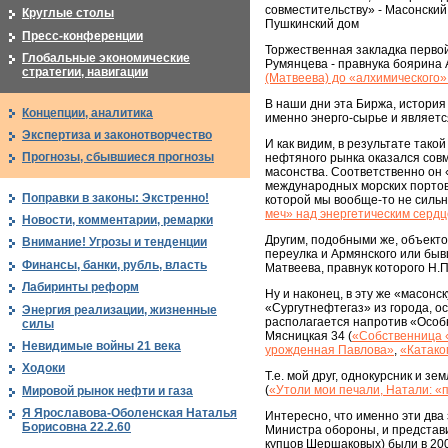
совместительству» - Масонский
Круглые столы
Пушкинский дом
Пресс-конференции
Торжественная закладка перво
Глобальные экономические
Румянцева - правнука боярина 
стратегии, навигации
(Матвеева) до «алхимического»
В наши дни эта Биржа, история 
Концепции, аналитика
именно энерго-сырье и являетс
Экспертиза и законотворчество
И как видим, в результате так
Прогнозы, сбывшиеся прогнозы
нефтяного рынка оказался совм
масонства. Соответственно он
международных морских портов.
Поправки в законы: Экстренно!
которой мы вообще-то не сильн
меч» над энергетическим серд
Новости, комментарии, ремарки
Другим, подобными же, объект
Внимание! Угрозы и тенденции
переулка и Армянского или быв
Финансы, банки, рубль, власть
Матвеева, правнук которого Н.
Лабиринты реформ
Ну и наконец, в эту же «масон
«Сургутнефтегаз» из города, 
Энергия реализации, жизненные
располагается напротив «Особ
силы
Мясницкая 34 (
«Собственница «
Невидимые войны 21 века
урожденная Павлова»
,
«Катако
Ходоки
Т.е. мой друг, однокурсник и зе
(
«Утоли мои печали, Натали: «
Мировой рынок нефти и газа
Я Ярославова-Оболенская Наталья
Интересно, что именно эти два
Борисовна 22.2.60
Министра обороны, и представ
купцов Шершаковых) были в 200