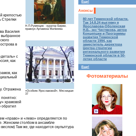
Еще!
Анонсы
ой крепостью
80 лет Тюменской области.
ь Стрелки
Так 14.8.24 выгляжу я
Н.П.Румянцев - куратор Биржи,
Ярославова-Оболенская
правнук Артамона Матвеева
Н.Б., экс Чистякова, автор
ава Василия
Концепции и Программы
, выбранное
развития Тюменской
ского
области 1994, как
 острова в
заместитель директора
Центра стратегии
регионального развития
Тюменской области в 50-
«деталь» с
летие области
ссия, как
Еще!
рамов, как
Фотоматериалы
пециальный
ду. Отражена
«Особняк Ярославовой», Мясницкая
37
 понятно:
ку» храмовой
о обратил
чем «право» и «лево» определяется по
ое. Женским столбом в ансамбле
 веслом) Там же, где находится скульптура