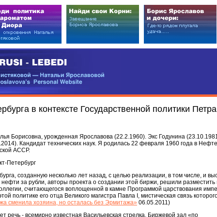
EDI
ковой — Натальи Ярославовой
vova’s Personal Website
рбурга в контексте Государственной политики Петра
я Борисовна, урожденная Ярославова (22.2.1960). Экс Годунина (23.10.1981-
6.2014). Кандидат технических наук. Я родилась 22 февраля 1960 года в Нефте
ской АССР.
нкт-Петербург
урга, созданную несколько лет назад, с целью реализации, в том числе, и вы
а нефти за рубли, авторы проекта о создании этой биржи, решили разместить
коллегии, считающегося воплощенной в камне Программой царствования имп
этой политике его отца Великого магистра Павла I, мистическая связь которого
жа сменила хозяина, но осталась без Эрмитажа»
06.05.2011)
дет речь - всемирно известная Васильевская стрелка, Биржевой зал «по