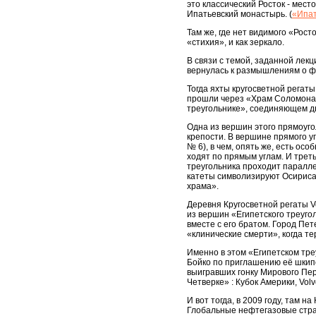
это классический Росток - мест
Ипатьевский монастырь. (
«Ипат
Там же, где нет видимого «Рост
«стихия», и как зеркало.
В связи с темой, заданной лек
вернулась к размышлениям о фи
Тогда яхты кругосветной регат
прошли через «Храм Соломона» 
треугольнике», соединяющем дв
Одна из вершин этого прямоуго
крепости. В вершине прямого у
№ 6), в чем, опять же, есть ос
ходят по прямым углам. И треть
треугольника проходит паралле
катеты символизируют Осириса 
храма».
Деревня Кругосветной регаты Vo
из вершин «Египетского треуго
вместе с его братом. Город Пет
«клинические смерти», когда те
Именно в этом «Египетском тре
Бойко по приглашению её шкипер
выигравших гонку Мирового Пер
Четверке» : Кубок Америки, Vo
И вот тогда, в 2009 году, там 
Глобальные нефтегазовые стра