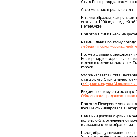
Стига Вестергаарда, как Морско
Свое желание я реализовала…
И таким образом, исторически,
статья от 1990 года с идеей о
Петербурге.
При этом Стиг и Бьерн на фот
Размышления по этому поводу, 
Лебедя» и союз морских, нефтя
Позже я думала о знаковости и
Вестергаардов хорошо известен
колена в колено моряках, т.е.
короли.
Что же касается Стига Вестерг
считают, что Стрига является у
(
«Короли колдуны Меровинги и 
Видимо, поэтому он и освящал 
Оболенского - родоначальника
При этом Печерские монахи, в 
вообще финишировала в Петерб
Сама инициатива о финише рега
получило благословение от мон
высказаны в этом обращении.
Псков, обращу внимание, после